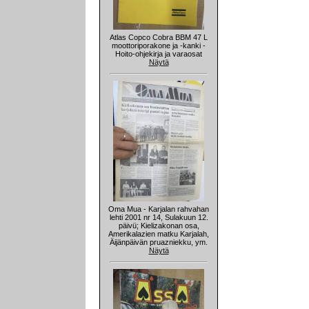
Atlas Copco Cobra BBM 47 L
moottoriporakone ja -kanki -
Hoito-ohjekirja ja varaosat
Näytä
Oma Mua - Karjalan rahvahan
lehti 2001 nr 14, Sulakuun 12.
päivü; Kielizakonan osa,
Amerikalazien matku Karjalah,
Äijänpäivän pruazniekku, ym.
Näytä