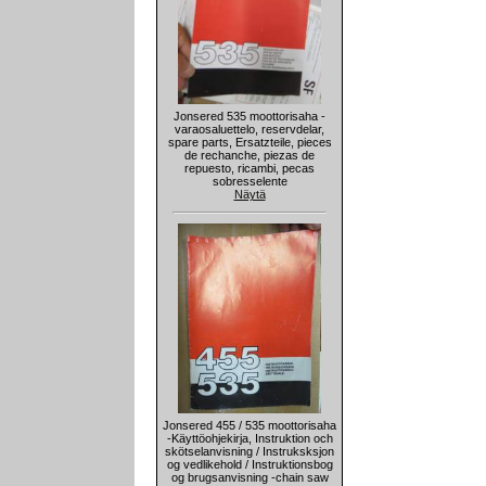
Jonsered 535 moottorisaha -
varaosaluettelo, reservdelar,
spare parts, Ersatzteile, pieces
de rechanche, piezas de
repuesto, ricambi, pecas
sobresselente
Näytä
Jonsered 455 / 535 moottorisaha
-Käyttöohjekirja, Instruktion och
skötselanvisning / Instruksksjon
og vedlikehold / Instruktionsbog
og brugsanvisning -chain saw