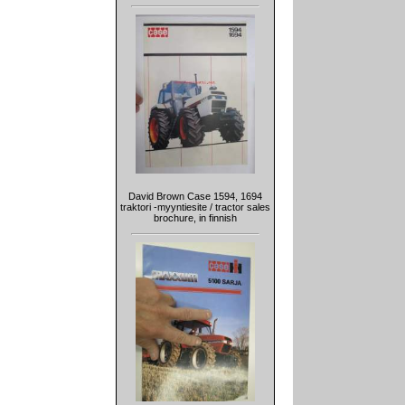
David Brown Case 1594, 1694
traktori -myyntiesite / tractor sales
brochure, in finnish