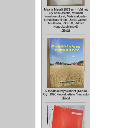
Maa ja Metalli 1971 nr 4 -Valmet
Oy asiakaslehti, Vakolan
konekoetukset, Metsätalouden
koneellistaminen, Uusia Valmet-
haulikoita, Pika 50, Valmet
Kouvola piirimyyjä
Näytä
K-maataloustyökoneet (Kesko
Oy) 1996 -tuoteluettelo / kuvasto
Näytä