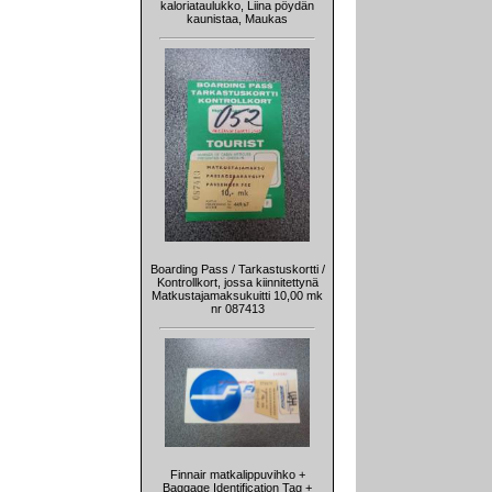
kaloriataulukko, Liina pöydän
kaunistaa, Maukas
Boarding Pass / Tarkastuskortti /
Kontrollkort, jossa kiinnitettynä
Matkustajamaksukuitti 10,00 mk
nr 087413
Finnair matkalippuvihko +
Baggage Identification Tag +