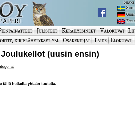
Service
Swed
Germ
Engli
Pienpainatteet
Julisteet
Keräilyesineet
Valokuvat
Lip
ortit, kirjelähetykset ym.
Osakekirjat
Taide
Elokuvat
 Joulukellot (uusin ensin)
ategoriat
 tällä hetkellä yhtään tuotetta.