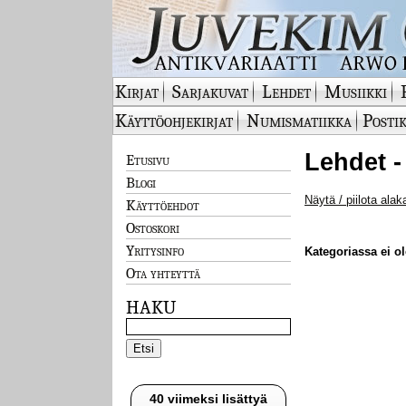
Kirjat
Sarjakuvat
Lehdet
Musiikki
Käyttöohjekirjat
Numismatiikka
Postik
Lehdet -
Etusivu
Blogi
Näytä / piilota alak
Käyttöehdot
Ostoskori
Yritysinfo
Kategoriassa ei ole
Ota yhteyttä
HAKU
40 viimeksi lisättyä