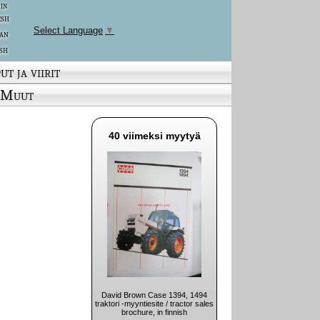
 in
ish
Select Language
▼
an
sh
ut ja viirit
Muut
40 viimeksi myytyä
David Brown Case 1394, 1494
traktori -myyntiesite / tractor sales
brochure, in finnish