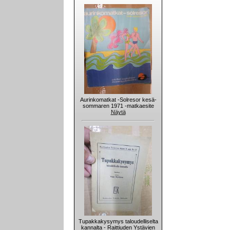
Aurinkomatkat -Solresor kesä-
sommaren 1971 -matkaesite
Näytä
Tupakkakysymys taloudelliselta
kannalta - Raittiuden Ystävien