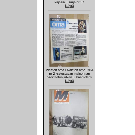
kirjasia II sarja nr 57
Näytä
Miesten oma / Naisten oma 1964
nr 2 -selostavan mainonnan
osoitteeton julkaisu, kääntölehti
Näytä