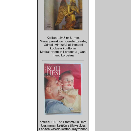
Kotiliesi 1948 nr 6 -mm.
Marianpäiväkirje nuorelle Eevalle,
Vaihtelu virkistää eli lomaksi
koulusta konttoriin,
Matkakertomus Lontoosta , Uusi
muoti korostaa
Kotiliesi 1961 nr 1 tammikuu -mm.
Uusimman keittiön säilytystiloja,
Lapsen käsiala kertoo, Käytännön