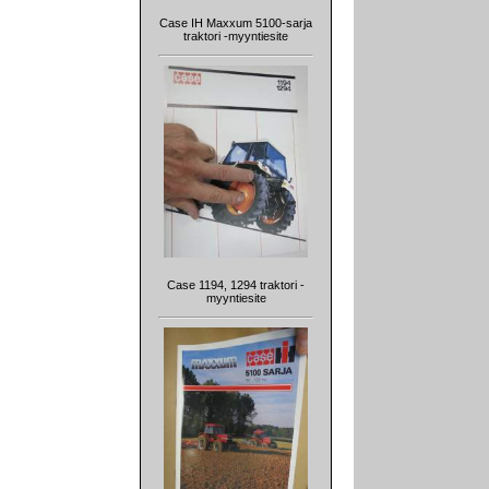
Case IH Maxxum 5100-sarja
traktori -myyntiesite
Case 1194, 1294 traktori -
myyntiesite