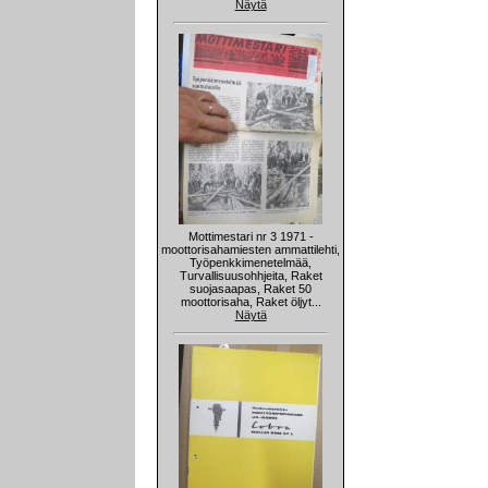
Näytä
Mottimestari nr 3 1971 -
moottorisahamiesten ammattilehti,
Työpenkkimenetelmää,
Turvallisuusohhjeita, Raket
suojasaapas, Raket 50
moottorisaha, Raket öljyt...
Näytä