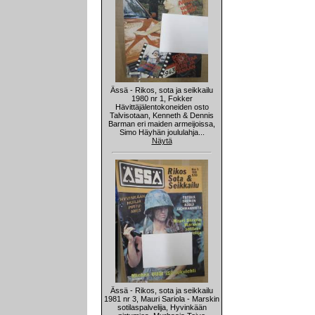
Ässä - Rikos, sota ja seikkailu
1980 nr 1, Fokker
Hävittäjälentokoneiden osto
Talvisotaan, Kenneth & Dennis
Barman eri maiden armeijoissa,
Simo Häyhän joululahja...
Näytä
Ässä - Rikos, sota ja seikkailu
1981 nr 3, Mauri Sariola - Marskin
sotilaspalvelija, Hyvinkään