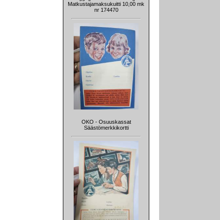
Matkustajamaksukuitti 10,00 mk
nr 174470
OKO - Osuuskassat
Säästömerkkikortti