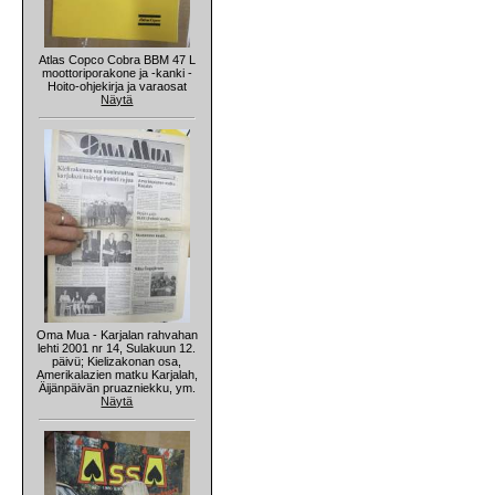
Atlas Copco Cobra BBM 47 L
moottoriporakone ja -kanki -
Hoito-ohjekirja ja varaosat
Näytä
Oma Mua - Karjalan rahvahan
lehti 2001 nr 14, Sulakuun 12.
päivü; Kielizakonan osa,
Amerikalazien matku Karjalah,
Äijänpäivän pruazniekku, ym.
Näytä