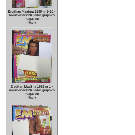
Erotiikan Maailma 1989 nr 9-10 -
aikuisviihdelehti / adult graphics
magazine
Näytä
Erotiikan Maailma 1992 nr 1 -
aikuisviihdelehti / adult graphics
magazine
Näytä