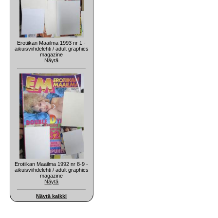
Erotiikan Maailma 1993 nr 1 -
aikuisviihdelehti / adult graphics
magazine
Näytä
Erotiikan Maailma 1992 nr 8-9 -
aikuisviihdelehti / adult graphics
magazine
Näytä
Näytä kaikki