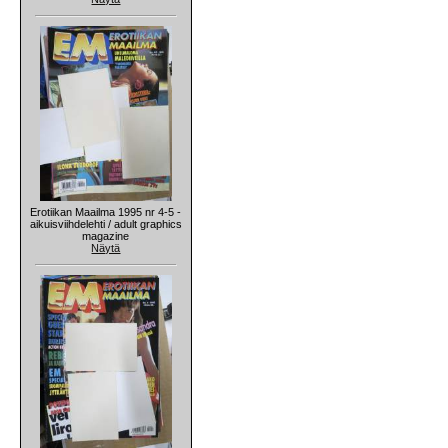
Erotiikan Maailma 1995 nr 4-5 -
aikuisviihdelehti / adult graphics
magazine
Näytä