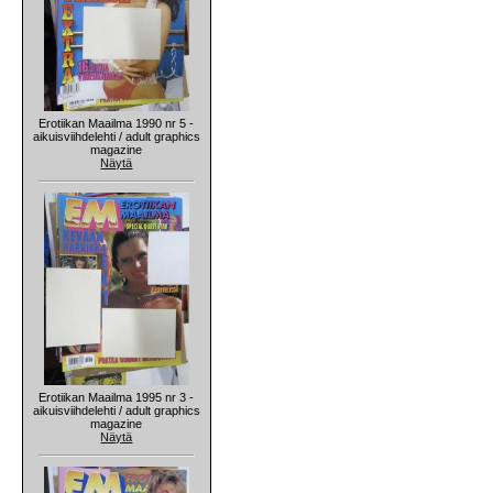
Erotiikan Maailma 1990 nr 5 -
aikuisviihdelehti / adult graphics
magazine
Näytä
Erotiikan Maailma 1995 nr 3 -
aikuisviihdelehti / adult graphics
magazine
Näytä