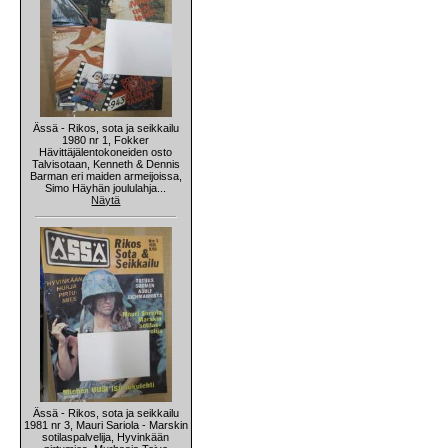
Ässä - Rikos, sota ja seikkailu
1980 nr 1, Fokker
Hävittäjälentokoneiden osto
Talvisotaan, Kenneth & Dennis
Barman eri maiden armeijoissa,
Simo Häyhän joululahja...
Näytä
Ässä - Rikos, sota ja seikkailu
1981 nr 3, Mauri Sariola - Marskin
sotilaspalvelija, Hyvinkään