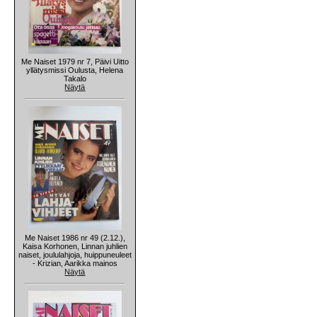
Me Naiset 1979 nr 7, Päivi Uitto
yllätysmissi Oulusta, Helena
Takalo
Näytä
Me Naiset 1986 nr 49 (2.12.),
Kaisa Korhonen, Linnan juhlien
naiset, joululahjoja, huippuneuleet
- Krizian, Aarikka mainos
Näytä