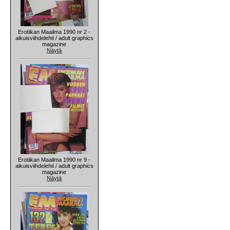
Erotiikan Maailma 1990 nr 2 -
aikuisviihdelehti / adult graphics
magazine
Näytä
Erotiikan Maailma 1990 nr 9 -
aikuisviihdelehti / adult graphics
magazine
Näytä