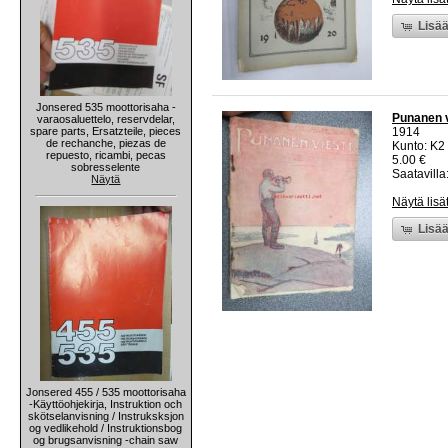
Lisää
Jonsered 535 moottorisaha -
Punanen v
varaosaluettelo, reservdelar,
spare parts, Ersatzteile, pieces
1914
de rechanche, piezas de
Kunto: K2 
repuesto, ricambi, pecas
5.00 €
sobresselente
Saatavilla:
Näytä
Näytä lisä
Lisää
Jonsered 455 / 535 moottorisaha
-Käyttöohjekirja, Instruktion och
skötselanvisning / Instruksksjon
og vedlikehold / Instruktionsbog
og brugsanvisning -chain saw