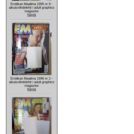
Erotiikan Maailma 1995 nr 8 -
aikuisviihdelehti / adult graphics
magazine
Näytä
Erotiikan Maailma 1996 nr 2 -
aikuisviihdelehti / adult graphics
magazine
Näytä