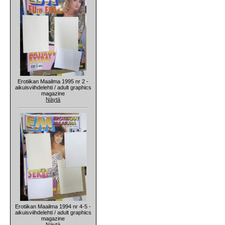
Erotiikan Maailma 1995 nr 2 -
aikuisviihdelehti / adult graphics
magazine
Näytä
Erotiikan Maailma 1994 nr 4-5 -
aikuisviihdelehti / adult graphics
magazine
Näytä