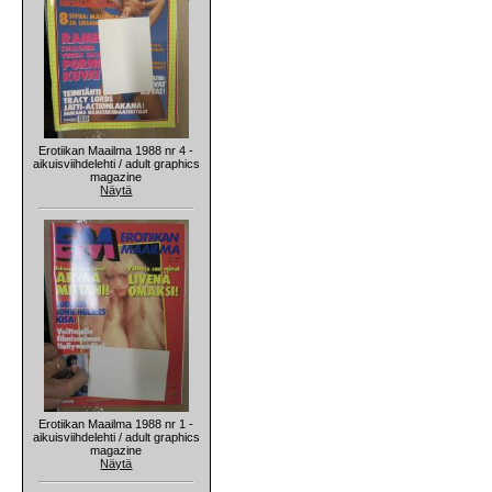
Erotiikan Maailma 1988 nr 4 -
aikuisviihdelehti / adult graphics
magazine
Näytä
Erotiikan Maailma 1988 nr 1 -
aikuisviihdelehti / adult graphics
magazine
Näytä