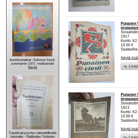
Punanen V
propagandi
Sosialisti
1917
Kunto: K2 
10.00 €
Saatavilla:
Näytä lisä
Aurinkomatkat -Solresor kesä-
sommaren 1971 -matkaesite
Lisää
Näytä
Punanen V
propagandi
Sosialisti
1913
Kunto: K2 
10.00 €
Saatavilla:
Näytä lisä
Tupakkakysymys taloudelliselta
kannalta - Raittiuden Ystävien
Lisää