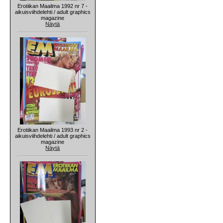
Erotiikan Maailma 1992 nr 7 -
aikuisviihdelehti / adult graphics
magazine
Näytä
Erotiikan Maailma 1993 nr 2 -
aikuisviihdelehti / adult graphics
magazine
Näytä