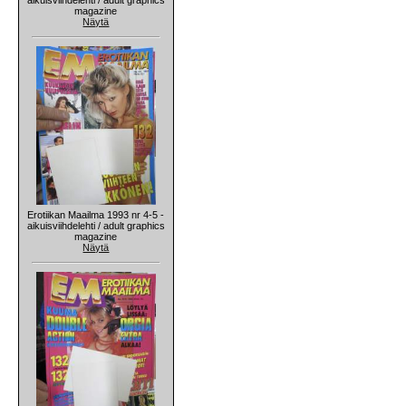
magazine
Näytä
Erotiikan Maailma 1993 nr 4-5 -
aikuisviihdelehti / adult graphics
magazine
Näytä