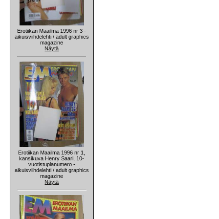
Erotiikan Maailma 1996 nr 3 -
aikuisviihdelehti / adult graphics
magazine
Näytä
Erotiikan Maailma 1996 nr 1,
kansikuva Henry Saari, 10-
vuotistuplanumero -
aikuisviihdelehti / adult graphics
magazine
Näytä