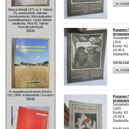
Lisää
Maa ja Metalli 1971 nr 4 -Valmet
Oy asiakaslehti, Vakolan
konekoetukset, Metsätalouden
koneellistaminen, Uusia Valmet-
haulikoita, Pika 50, Valmet
Kouvola piirimyyjä
Punanen V
Näytä
propagandi
Sosialisti
1916
Kunto: K2 
10.00 €
Saatavilla:
Näytä lisä
Lisää
K-maataloustyökoneet (Kesko
Oy) 1996 -tuoteluettelo / kuvasto
Punanen V
Näytä
propagandi
Sosialisti
1920
Kunto: K2 
10.00 €
Saatavilla:
Näytä lisä