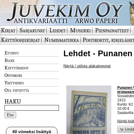
Kirjat
Sarjakuvat
Lehdet
Musiikki
Pienpainatteet
Käyttöohjekirjat
Numismatiikka
Postikortit, kirjelähe
Lehdet - Punanen 
Etusivu
Blogi
Näytä / piilota alakategoriat
Käyttöehdot
Ostoskori
Yritysinfo
Punanen V
Ota yhteyttä
propagandi
Sosialisti
HAKU
1915
Kunto: K2 
10.00 €
Saatavilla:
Näytä lisä
Lisää
40 viimeksi lisättyä