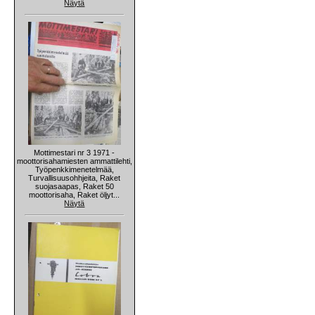
Näytä
Mottimestari nr 3 1971 -
moottorisahamiesten ammattilehti,
Työpenkkimenetelmää,
Turvallisuusohhjeita, Raket
suojasaapas, Raket 50
moottorisaha, Raket öljyt...
Näytä