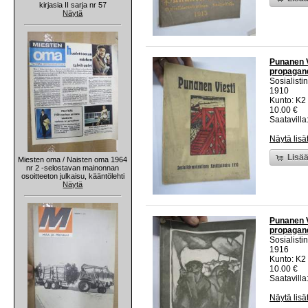
kirjasia II sarja nr 57
Näytä
Punanen V
propagandi
Sosialisti
1910
Kunto: K2 
10.00 €
Saatavilla:
Näytä lisä
Lisää
Miesten oma / Naisten oma 1964
nr 2 -selostavan mainonnan
osoitteeton julkaisu, kääntölehti
Näytä
Punanen V
propagandi
Sosialisti
1916
Kunto: K2 
10.00 €
Saatavilla:
Näytä lisä