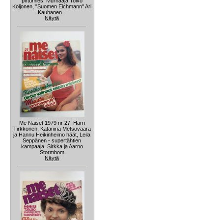
pirtumies, Murhaaja Toivo
Koljonen, "Suomen Eichmann" Ari
Kauhanen...
Näytä
Me Naiset 1979 nr 27, Harri
Tirkkonen, Katariina Metsovaara
ja Hannu Heikinheimo häät, Leila
Seppänen - supertähtien
kampaaja, Sirkka ja Aarno
Stormbom
Näytä