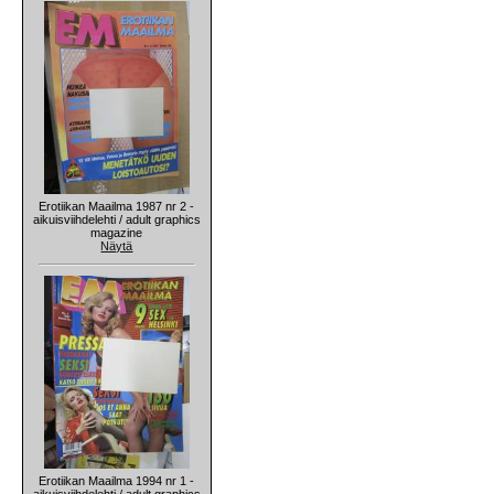
Erotiikan Maailma 1987 nr 2 -
aikuisviihdelehti / adult graphics
magazine
Näytä
Erotiikan Maailma 1994 nr 1 -
aikuisviihdelehti / adult graphics