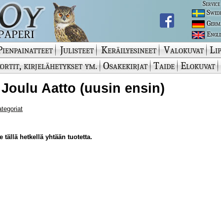
Service
Swed
Germ
Engli
Pienpainatteet
Julisteet
Keräilyesineet
Valokuvat
Lip
ortit, kirjelähetykset ym.
Osakekirjat
Taide
Elokuvat
 Joulu Aatto (uusin ensin)
ategoriat
 tällä hetkellä yhtään tuotetta.