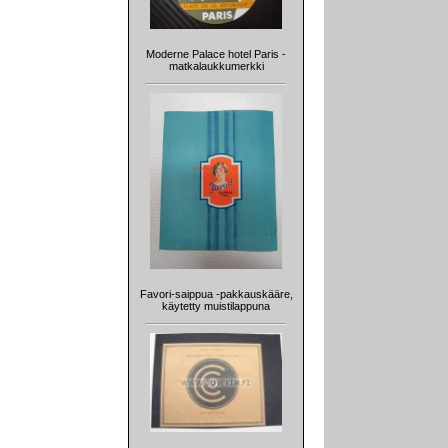
Moderne Palace hotel Paris -
matkalaukkumerkki
Favori-saippua -pakkauskääre,
käytetty muistilappuna