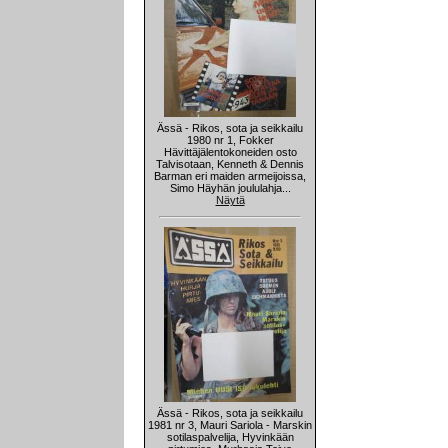
Ässä - Rikos, sota ja seikkailu
1980 nr 1, Fokker
Hävittäjälentokoneiden osto
Talvisotaan, Kenneth & Dennis
Barman eri maiden armeijoissa,
Simo Häyhän joululahja...
Näytä
Ässä - Rikos, sota ja seikkailu
1981 nr 3, Mauri Sariola - Marskin
sotilaspalvelija, Hyvinkään