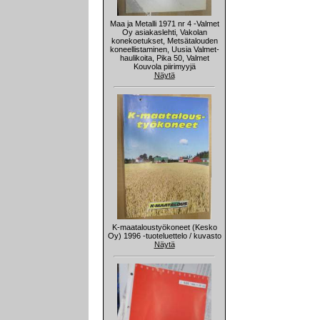
Maa ja Metalli 1971 nr 4 -Valmet
Oy asiakaslehti, Vakolan
konekoetukset, Metsätalouden
koneellistaminen, Uusia Valmet-
haulikoita, Pika 50, Valmet
Kouvola piirimyyjä
Näytä
K-maataloustyökoneet (Kesko
Oy) 1996 -tuoteluettelo / kuvasto
Näytä