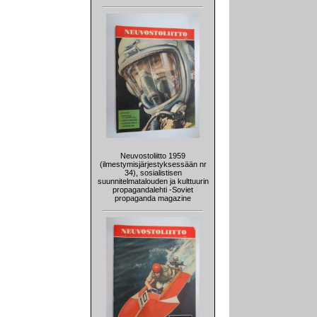
Neuvostoliitto 1959
(ilmestymisjärjestyksessään nr
34), sosialistisen
suunnitelmatalouden ja kulttuurin
propagandalehti -Soviet
propaganda magazine