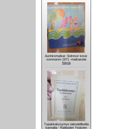
Aurinkomatkat -Solresor kesä-
sommaren 1971 -matkaesite
Näytä
Tupakkakysymys taloudelliselta
kannalta - Raittiuden Ystävien