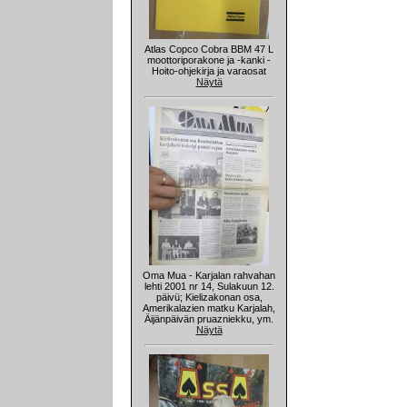
Atlas Copco Cobra BBM 47 L
moottoriporakone ja -kanki -
Hoito-ohjekirja ja varaosat
Näytä
Oma Mua - Karjalan rahvahan
lehti 2001 nr 14, Sulakuun 12.
päivü; Kielizakonan osa,
Amerikalazien matku Karjalah,
Äijänpäivän pruazniekku, ym.
Näytä