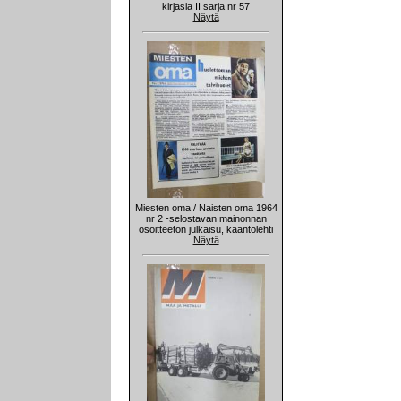
kirjasia II sarja nr 57
Näytä
Miesten oma / Naisten oma 1964
nr 2 -selostavan mainonnan
osoitteeton julkaisu, kääntölehti
Näytä