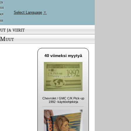
 in
ish
Select Language
▼
an
sh
ut ja viirit
Muut
40 viimeksi myytyä
Chevrolet / GMC C/K Pick-up
1992 -käyttöohjekirja