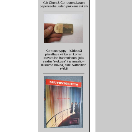
Yah Chen & Co -suomalaisen
paperiteollisuuden pakkausetiketti
Korkeushyppy - kädessä
plarattava vihko eri kohtiin
kuvattuine hahmoineen, jolla
saatiin "elokuva" / animaatio -
liikkuvaa kuvaa, elokuvamainen
efekti