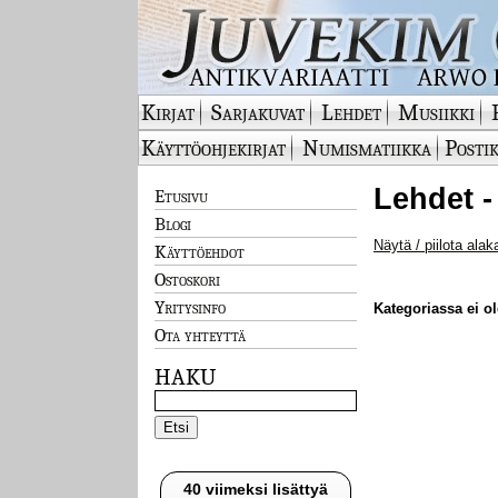
Kirjat
Sarjakuvat
Lehdet
Musiikki
Käyttöohjekirjat
Numismatiikka
Postik
Lehdet -
Etusivu
Blogi
Näytä / piilota alak
Käyttöehdot
Ostoskori
Yritysinfo
Kategoriassa ei ole
Ota yhteyttä
HAKU
40 viimeksi lisättyä