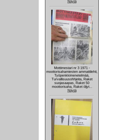
Näytä
Mottimestari nr 3 1971 -
moottorisahamiesten ammattilehti,
Työpenkkimenetelmää,
Turvallisuusohhjeita, Raket
suojasaapas, Raket 50
moottorisaha, Raket öljyt...
Näytä