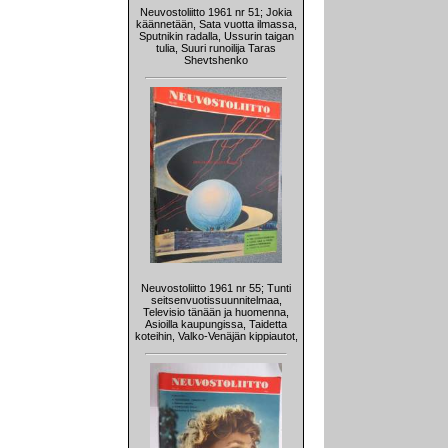
Neuvostoliitto 1961 nr 51; Jokia
käännetään, Sata vuotta ilmassa,
Sputnikin radalla, Ussurin taigan
tulia, Suuri runoilija Taras
Shevtshenko
Neuvostoliitto 1961 nr 55; Tunti
seitsenvuotissuunnitelmaa,
Televisio tänään ja huomenna,
Asioilla kaupungissa, Taidetta
koteihin, Valko-Venäjän kippiautot,