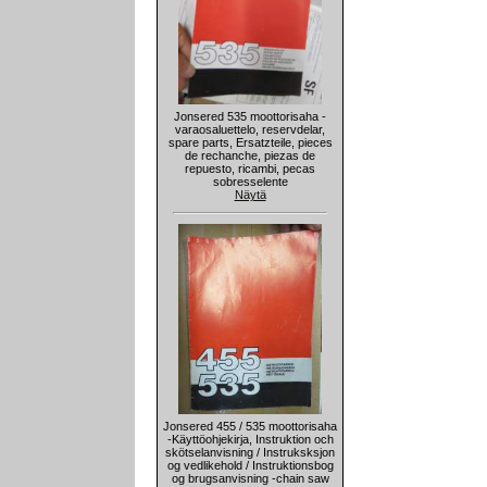
Jonsered 535 moottorisaha -
varaosaluettelo, reservdelar,
spare parts, Ersatzteile, pieces
de rechanche, piezas de
repuesto, ricambi, pecas
sobresselente
Näytä
Jonsered 455 / 535 moottorisaha
-Käyttöohjekirja, Instruktion och
skötselanvisning / Instruksksjon
og vedlikehold / Instruktionsbog
og brugsanvisning -chain saw