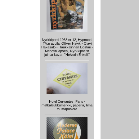
Nyrkkiposti 1968 nr 12, Hypnoosi
TV:n avulla, Olliver Hawk - Olavi
Hakasalo - Haukkalinnan luostari -
Menetin lapseni, Nyrkkipostin
julmat kuvat, "Helvetin Enkelit"
Hotel Cervantes, Paris -
matkalaukkumerkki, paperia, liima
taustapuolella