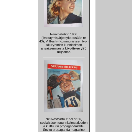
Neuvostoliitto 1960
(ilmestymisjärjestyksessään nr
43); V. Illesh - Kommunistisen työn
iskuryhmien kunnianimen
ansaitsemisesta kilvoittelee yli 5
miljoonaa
Neuvostoliitto 1959 nr 36,
sosialistisen suunnitelmatalouden
ja kulttuurin propagandalehti -
Soviet propaganda magazine