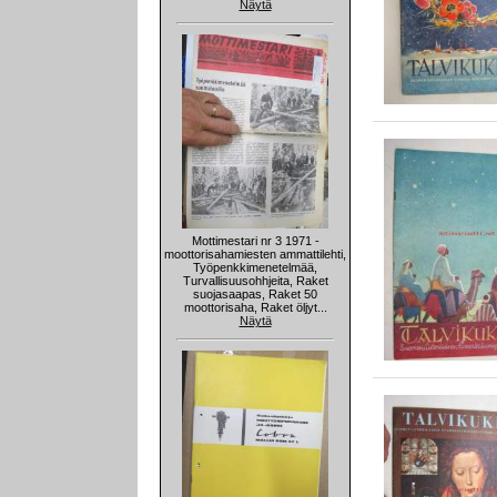
Näytä
Mottimestari nr 3 1971 -
moottorisahamiesten ammattilehti,
Työpenkkimenetelmää,
Turvallisuusohhjeita, Raket
suojasaapas, Raket 50
moottorisaha, Raket öljyt...
Näytä