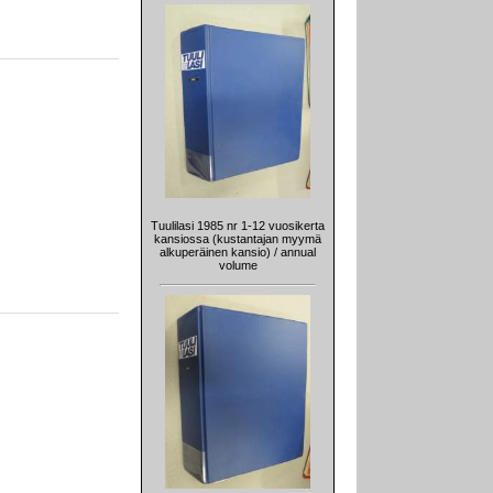
Tuulilasi 1985 nr 1-12 vuosikerta
kansiossa (kustantajan myymä
alkuperäinen kansio) / annual
volume