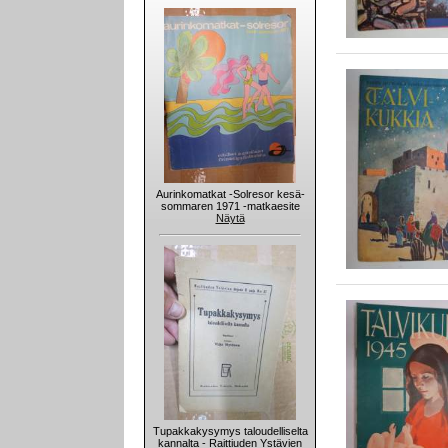
Aurinkomatkat -Solresor kesä-
sommaren 1971 -matkaesite
Näytä
Tupakkakysymys taloudelliselta
kannalta - Raittiuden Ystävien