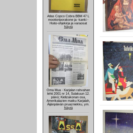
Atlas Copco Cobra BBM 47 L
moottoriporakone ja -kanki -
Hoito-ohjekirja ja varaosat
Näytä
Oma Mua - Karjalan rahvahan
lehti 2001 nr 14, Sulakuun 12.
päivü; Kielizakonan osa,
Amerikalazien matku Karjalah,
Äijänpäivän pruazniekku, ym.
Näytä