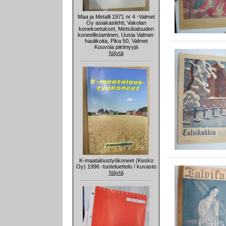
Maa ja Metalli 1971 nr 4 -Valmet
Oy asiakaslehti, Vakolan
konekoetukset, Metsätalouden
koneellistaminen, Uusia Valmet-
haulikoita, Pika 50, Valmet
Kouvola piirimyyjä
Näytä
K-maataloustyökoneet (Kesko
Oy) 1996 -tuoteluettelo / kuvasto
Näytä