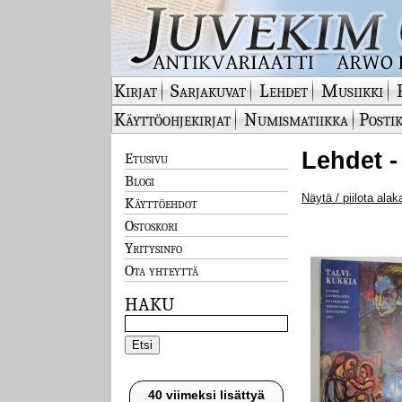
Kirjat
Sarjakuvat
Lehdet
Musiikki
Käyttöohjekirjat
Numismatiikka
Postik
Lehdet -
Etusivu
Blogi
Näytä / piilota alak
Käyttöehdot
Ostoskori
Yritysinfo
Ota yhteyttä
HAKU
40 viimeksi lisättyä