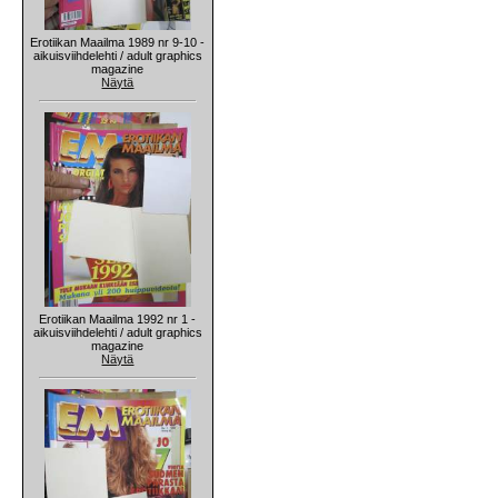
Erotiikan Maailma 1989 nr 9-10 -
aikuisviihdelehti / adult graphics
magazine
Näytä
Erotiikan Maailma 1992 nr 1 -
aikuisviihdelehti / adult graphics
magazine
Näytä