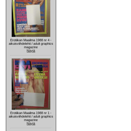
Erotiikan Maailma 1988 nr 4 -
aikuisviihdelehti / adult graphics
magazine
Näytä
Erotiikan Maailma 1988 nr 1 -
aikuisviihdelehti / adult graphics
magazine
Näytä