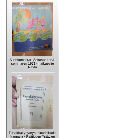
Aurinkomatkat -Solresor kesä-
sommaren 1971 -matkaesite
Näytä
Tupakkakysymys taloudelliselta
kannalta - Raittiuden Ystävien