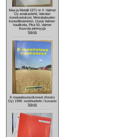
Maa ja Metalli 1971 nr 4 -Valmet
Oy asiakaslehti, Vakolan
konekoetukset, Metsätalouden
koneellistaminen, Uusia Valmet-
haulikoita, Pika 50, Valmet
Kouvola piirimyyjä
Näytä
K-maataloustyökoneet (Kesko
Oy) 1996 -tuoteluettelo / kuvasto
Näytä