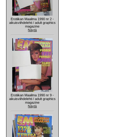
Erotiikan Maailma 1990 nr 2 -
aikuisviihdelehti / adult graphics
magazine
Näytä
Erotiikan Maailma 1990 nr 9 -
aikuisviihdelehti / adult graphics
magazine
Näytä