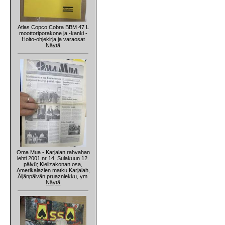
Atlas Copco Cobra BBM 47 L
moottoriporakone ja -kanki -
Hoito-ohjekirja ja varaosat
Näytä
Oma Mua - Karjalan rahvahan
lehti 2001 nr 14, Sulakuun 12.
päivü; Kielizakonan osa,
Amerikalazien matku Karjalah,
Äijänpäivän pruazniekku, ym.
Näytä