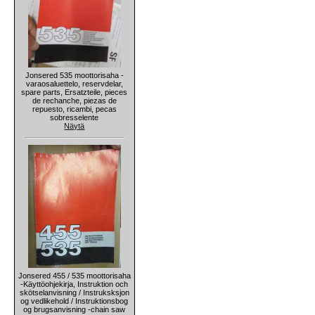
Jonsered 535 moottorisaha -
varaosaluettelo, reservdelar,
spare parts, Ersatzteile, pieces
de rechanche, piezas de
repuesto, ricambi, pecas
sobresselente
Näytä
Jonsered 455 / 535 moottorisaha
-Käyttöohjekirja, Instruktion och
skötselanvisning / Instruksksjon
og vedlikehold / Instruktionsbog
og brugsanvisning -chain saw