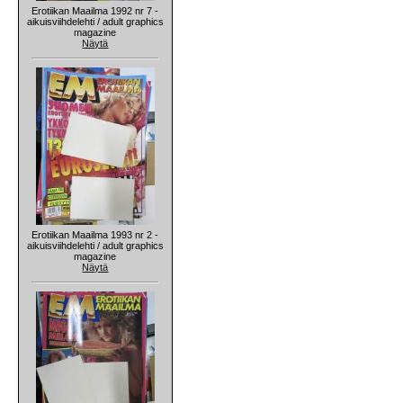
Erotiikan Maailma 1992 nr 7 -
aikuisviihdelehti / adult graphics
magazine
Näytä
Erotiikan Maailma 1993 nr 2 -
aikuisviihdelehti / adult graphics
magazine
Näytä