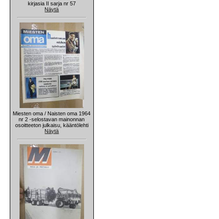
kirjasia II sarja nr 57
Näytä
Miesten oma / Naisten oma 1964
nr 2 -selostavan mainonnan
osoitteeton julkaisu, kääntölehti
Näytä