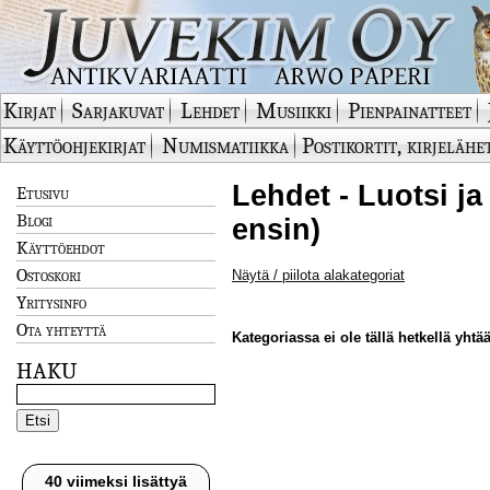
Kirjat
Sarjakuvat
Lehdet
Musiikki
Pienpainatteet
Käyttöohjekirjat
Numismatiikka
Postikortit, kirjelähe
Lehdet - Luotsi ja
Etusivu
Blogi
ensin)
Käyttöehdot
Ostoskori
Näytä / piilota alakategoriat
Yritysinfo
Ota yhteyttä
Kategoriassa ei ole tällä hetkellä yhtää
HAKU
40 viimeksi lisättyä