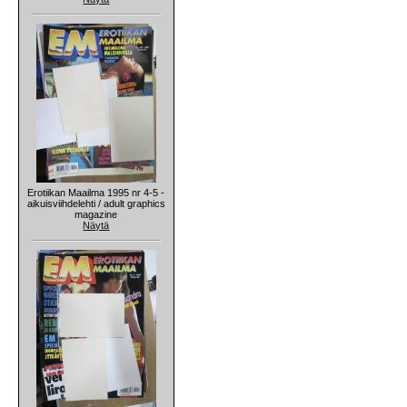
Erotiikan Maailma 1995 nr 4-5 -
aikuisviihdelehti / adult graphics
magazine
Näytä