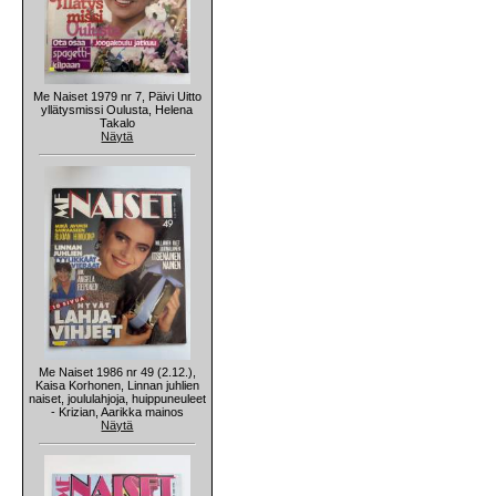
Me Naiset 1979 nr 7, Päivi Uitto
yllätysmissi Oulusta, Helena
Takalo
Näytä
Me Naiset 1986 nr 49 (2.12.),
Kaisa Korhonen, Linnan juhlien
naiset, joululahjoja, huippuneuleet
- Krizian, Aarikka mainos
Näytä