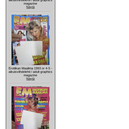
magazine
Näytä
Erotiikan Maailma 1993 nr 4-5 -
aikuisviihdelehti / adult graphics
magazine
Näytä