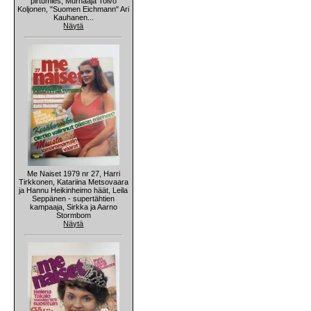
pirtumies, Murhaaja Toivo
Koljonen, "Suomen Eichmann" Ari
Kauhanen...
Näytä
Me Naiset 1979 nr 27, Harri
Tirkkonen, Katariina Metsovaara
ja Hannu Heikinheimo häät, Leila
Seppänen - supertähtien
kampaaja, Sirkka ja Aarno
Stormbom
Näytä