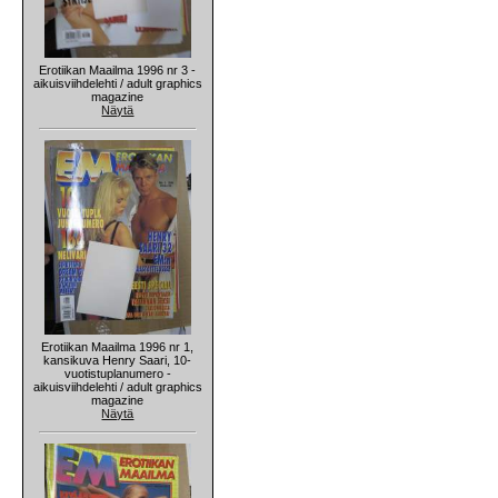
Erotiikan Maailma 1996 nr 3 -
aikuisviihdelehti / adult graphics
magazine
Näytä
Erotiikan Maailma 1996 nr 1,
kansikuva Henry Saari, 10-
vuotistuplanumero -
aikuisviihdelehti / adult graphics
magazine
Näytä