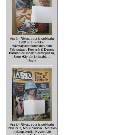
Ässä - Rikos, sota ja seikkailu
1980 nr 1, Fokker
Hävittäjälentokoneiden osto
Talvisotaan, Kenneth & Dennis
Barman eri maiden armeijoissa,
Simo Häyhän joululahja...
Näytä
Ässä - Rikos, sota ja seikkailu
1981 nr 3, Mauri Sariola - Marskin
sotilaspalvelija, Hyvinkään