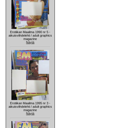
Erotiikan Maailma 1990 nr 5 -
aikuisviihdelehti / adult graphics
magazine
Näytä
Erotiikan Maailma 1995 nr 3 -
aikuisviihdelehti / adult graphics
magazine
Näytä