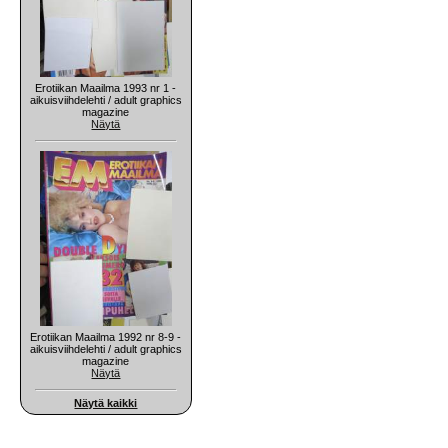
Erotiikan Maailma 1993 nr 1 -
aikuisviihdelehti / adult graphics
magazine
Näytä
Erotiikan Maailma 1992 nr 8-9 -
aikuisviihdelehti / adult graphics
magazine
Näytä
Näytä kaikki