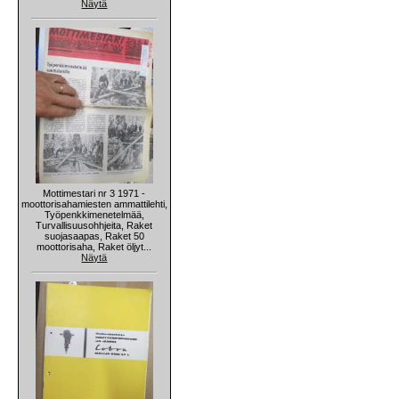
Näytä
Mottimestari nr 3 1971 -
moottorisahamiesten ammattilehti,
Työpenkkimenetelmää,
Turvallisuusohhjeita, Raket
suojasaapas, Raket 50
moottorisaha, Raket öljyt...
Näytä