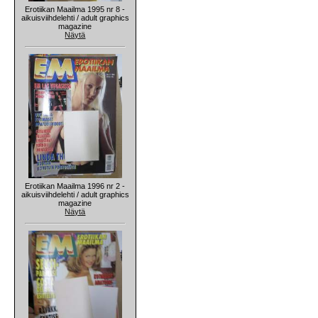
Erotiikan Maailma 1995 nr 8 -
aikuisviihdelehti / adult graphics
magazine
Näytä
Erotiikan Maailma 1996 nr 2 -
aikuisviihdelehti / adult graphics
magazine
Näytä