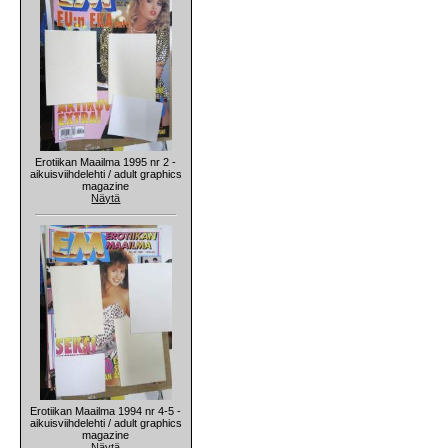
Erotiikan Maailma 1995 nr 2 -
aikuisviihdelehti / adult graphics
magazine
Näytä
Erotiikan Maailma 1994 nr 4-5 -
aikuisviihdelehti / adult graphics
magazine
Näytä