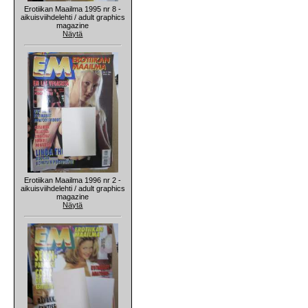
Erotiikan Maailma 1995 nr 8 -
aikuisviihdelehti / adult graphics
magazine
Näytä
Erotiikan Maailma 1996 nr 2 -
aikuisviihdelehti / adult graphics
magazine
Näytä