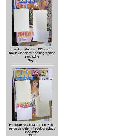
Erotiikan Maailma 1995 nr 2 -
aikuisviihdelehti / adult graphics
magazine
Näytä
Erotiikan Maailma 1994 nr 4-5 -
aikuisviihdelehti / adult graphics
magazine
Näytä