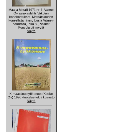
Maa ja Metalli 1971 nr 4 -Valmet
Oy asiakaslehti, Vakolan
konekoetukset, Metsätalouden
koneellistaminen, Uusia Valmet-
haulikoita, Pika 50, Valmet
Kouvola piirimyyjä
Näytä
K-maataloustyökoneet (Kesko
Oy) 1996 -tuoteluettelo / kuvasto
Näytä