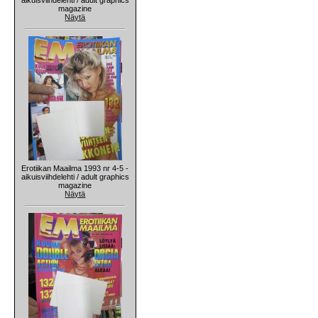
magazine
Näytä
Erotiikan Maailma 1993 nr 4-5 -
aikuisviihdelehti / adult graphics
magazine
Näytä