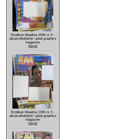
Erotiikan Maailma 1990 nr 5 -
aikuisviihdelehti / adult graphics
magazine
Näytä
Erotiikan Maailma 1995 nr 3 -
aikuisviihdelehti / adult graphics
magazine
Näytä