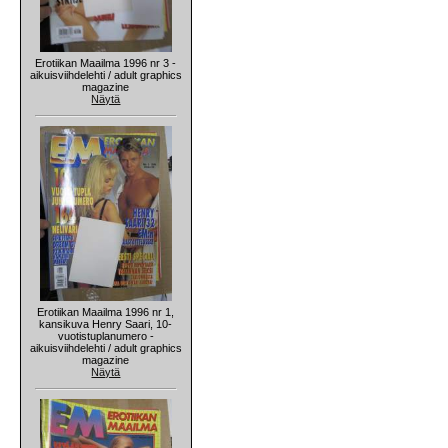
Erotiikan Maailma 1996 nr 3 -
aikuisviihdelehti / adult graphics
magazine
Näytä
Erotiikan Maailma 1996 nr 1,
kansikuva Henry Saari, 10-
vuotistuplanumero -
aikuisviihdelehti / adult graphics
magazine
Näytä