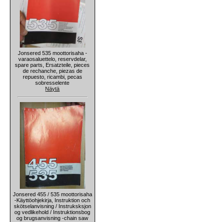
Jonsered 535 moottorisaha -
varaosaluettelo, reservdelar,
spare parts, Ersatzteile, pieces
de rechanche, piezas de
repuesto, ricambi, pecas
sobresselente
Näytä
Jonsered 455 / 535 moottorisaha
-Käyttöohjekirja, Instruktion och
skötselanvisning / Instruksksjon
og vedlikehold / Instruktionsbog
og brugsanvisning -chain saw