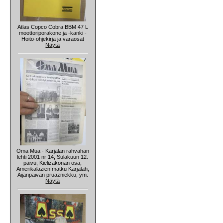
Atlas Copco Cobra BBM 47 L
moottoriporakone ja -kanki -
Hoito-ohjekirja ja varaosat
Näytä
Oma Mua - Karjalan rahvahan
lehti 2001 nr 14, Sulakuun 12.
päivü; Kielizakonan osa,
Amerikalazien matku Karjalah,
Äijänpäivän pruazniekku, ym.
Näytä