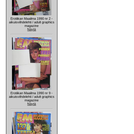
Erotiikan Maailma 1990 nr 2 -
aikuisviihdelehti / adult graphics
magazine
Näytä
Erotiikan Maailma 1990 nr 9 -
aikuisviihdelehti / adult graphics
magazine
Näytä