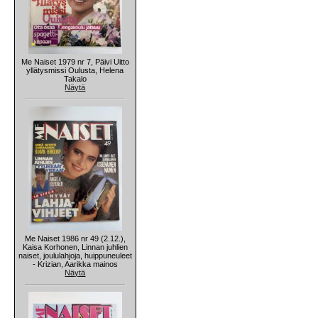
Me Naiset 1979 nr 7, Päivi Uitto
yllätysmissi Oulusta, Helena
Takalo
Näytä
Me Naiset 1986 nr 49 (2.12.),
Kaisa Korhonen, Linnan juhlien
naiset, joululahjoja, huippuneuleet
- Krizian, Aarikka mainos
Näytä