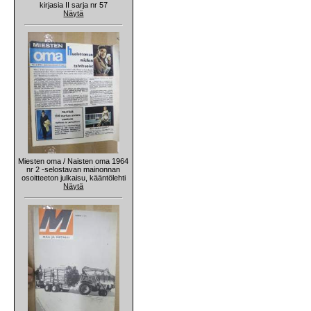
kirjasia II sarja nr 57
Näytä
Miesten oma / Naisten oma 1964
nr 2 -selostavan mainonnan
osoitteeton julkaisu, kääntölehti
Näytä