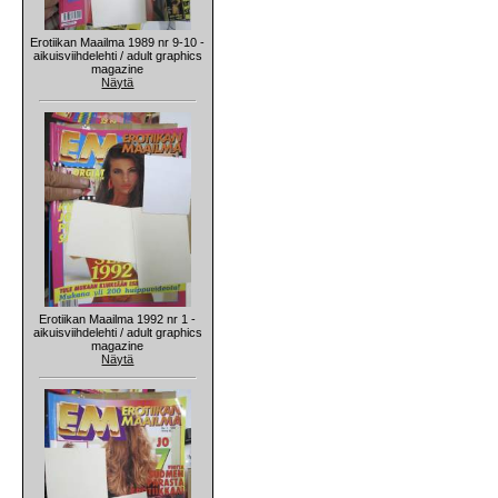
Erotiikan Maailma 1989 nr 9-10 -
aikuisviihdelehti / adult graphics
magazine
Näytä
Erotiikan Maailma 1992 nr 1 -
aikuisviihdelehti / adult graphics
magazine
Näytä