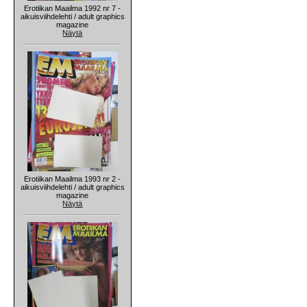
Erotiikan Maailma 1992 nr 7 -
aikuisviihdelehti / adult graphics
magazine
Näytä
Erotiikan Maailma 1993 nr 2 -
aikuisviihdelehti / adult graphics
magazine
Näytä