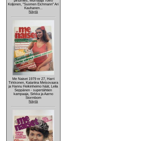
pirtumies, Murhaaja Toivo
Koljonen, "Suomen Eichmann" Ari
Kauhanen...
Näytä
Me Naiset 1979 nr 27, Harri
Tirkkonen, Katariina Metsovaara
ja Hannu Heikinheimo häät, Leila
Seppänen - supertähtien
kampaaja, Sirkka ja Aarno
Stormbom
Näytä