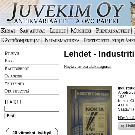
Kirjat
Sarjakuvat
Lehdet
Musiikki
Pienpainatteet
Käyttöohjekirjat
Numismatiikka
Postikortit, kirjelähe
Lehdet - Industrit
Etusivu
Blogi
Näytä / piilota alakategoriat
Käyttöehdot
Ostoskori
Yritysinfo
Industriti
Ota yhteyttä
Arbetsgiva
1932
HAKU
Kunto: K3 
4.00 €
Saatavilla:
Näytä lisä
Lisää
40 viimeksi lisättyä