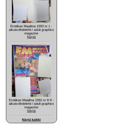
Erotiikan Maailma 1993 nr 1 -
aikuisviihdelehti / adult graphics
magazine
Näytä
Erotiikan Maailma 1992 nr 8-9 -
aikuisviihdelehti / adult graphics
magazine
Näytä
Näytä kaikki