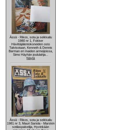
Ässä - Rikos, sota ja seikkailu
1980 nr 1, Fokker
Hävittäjälentokoneiden osto
Talvisotaan, Kenneth & Dennis
Barman eri maiden armeijoissa,
Simo Häyhän joululahja...
Näytä
Ässä - Rikos, sota ja seikkailu
1981 nr 3, Mauri Sariola - Marskin
sotilaspalvelija, Hyvinkään