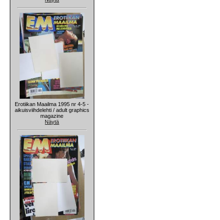
Erotiikan Maailma 1995 nr 4-5 -
aikuisviihdelehti / adult graphics
magazine
Näytä