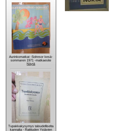
Aurinkomatkat -Solresor kesä-
sommaren 1971 -matkaesite
Näytä
Tupakkakysymys taloudelliselta
kannalta - Raittiuden Ystävien