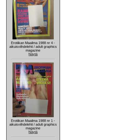
Erotiikan Maailma 1988 nr 4 -
aikuisviihdelehti / adult graphics
magazine
Näytä
Erotiikan Maailma 1988 nr 1 -
aikuisviihdelehti / adult graphics
magazine
Näytä