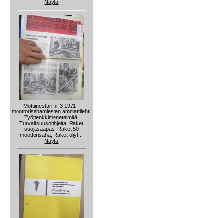
Näytä
Mottimestari nr 3 1971 -
moottorisahamiesten ammattilehti,
Työpenkkimenetelmää,
Turvallisuusohhjeita, Raket
suojasaapas, Raket 50
moottorisaha, Raket öljyt...
Näytä