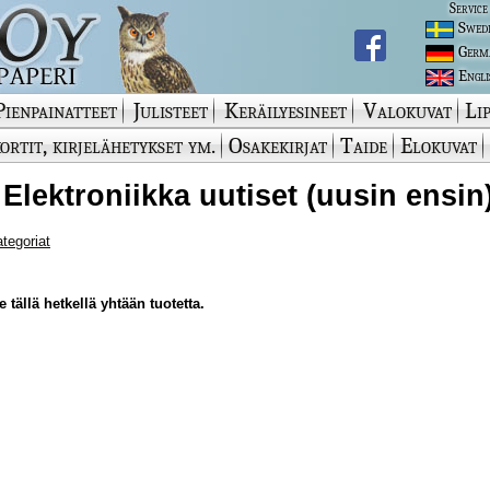
Service
Swed
Germ
Engli
Pienpainatteet
Julisteet
Keräilyesineet
Valokuvat
Lip
ortit, kirjelähetykset ym.
Osakekirjat
Taide
Elokuvat
 Elektroniikka uutiset (uusin ensin
ategoriat
 tällä hetkellä yhtään tuotetta.