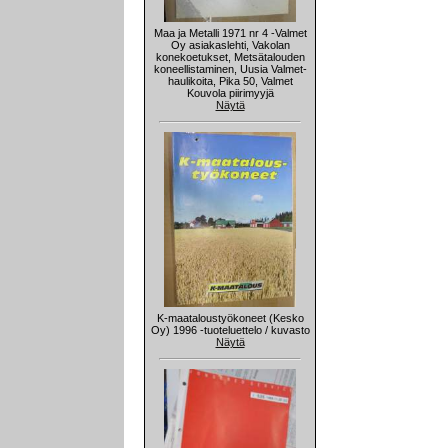
Maa ja Metalli 1971 nr 4 -Valmet
Oy asiakaslehti, Vakolan
konekoetukset, Metsätalouden
koneellistaminen, Uusia Valmet-
haulikoita, Pika 50, Valmet
Kouvola piirimyyjä
Näytä
K-maataloustyökoneet (Kesko
Oy) 1996 -tuoteluettelo / kuvasto
Näytä