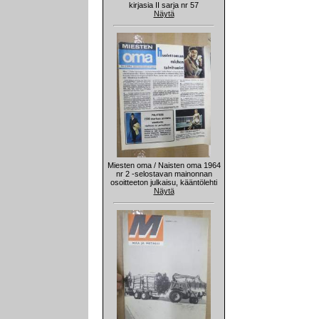
kirjasia II sarja nr 57
Näytä
Miesten oma / Naisten oma 1964
nr 2 -selostavan mainonnan
osoitteeton julkaisu, kääntölehti
Näytä