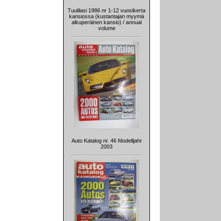
Tuulilasi 1986 nr 1-12 vuosikerta
kansiossa (kustantajan myymä
alkuperäinen kansio) / annual
volume
Auto Katalog nr. 46 Modelljahr
2003