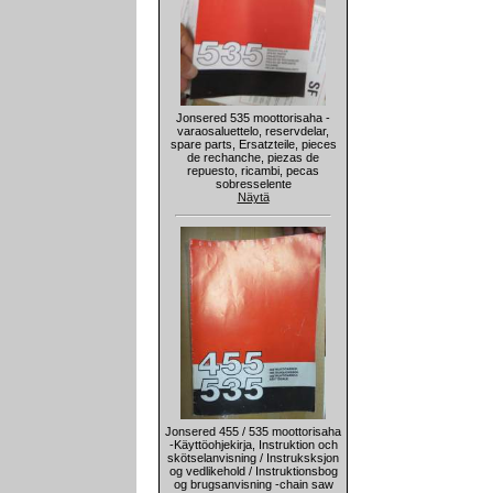
Jonsered 535 moottorisaha -
varaosaluettelo, reservdelar,
spare parts, Ersatzteile, pieces
de rechanche, piezas de
repuesto, ricambi, pecas
sobresselente
Näytä
Jonsered 455 / 535 moottorisaha
-Käyttöohjekirja, Instruktion och
skötselanvisning / Instruksksjon
og vedlikehold / Instruktionsbog
og brugsanvisning -chain saw