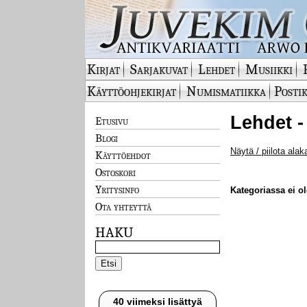
Kirjat
Sarjakuvat
Lehdet
Musiikki
Käyttöohjekirjat
Numismatiikka
Postik
Lehdet -
Etusivu
Blogi
Näytä / piilota alak
Käyttöehdot
Ostoskori
Yritysinfo
Kategoriassa ei ole
Ota yhteyttä
HAKU
40 viimeksi lisättyä