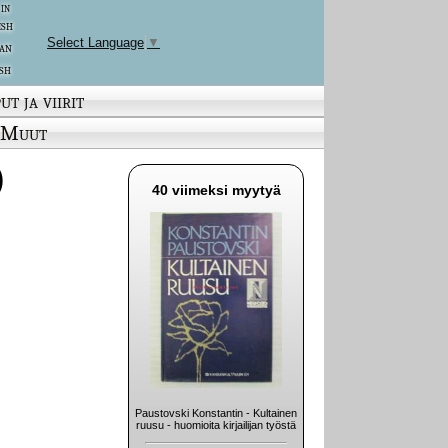
 in
ish
Select Language
▼
an
sh
ut ja viirit
Muut
)
40 viimeksi myytyä
Paustovski Konstantin - Kultainen
ruusu - huomioita kirjailijan työstä