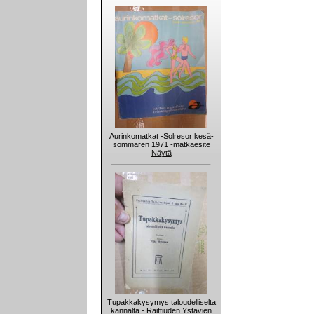
Aurinkomatkat -Solresor kesä-
sommaren 1971 -matkaesite
Näytä
Tupakkakysymys taloudelliselta
kannalta - Raittiuden Ystävien