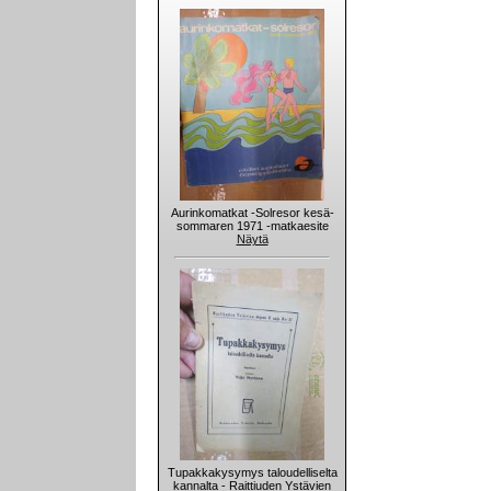
Aurinkomatkat -Solresor kesä-
sommaren 1971 -matkaesite
Näytä
Tupakkakysymys taloudelliselta
kannalta - Raittiuden Ystävien