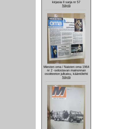
kirjasia II sarja nr 57
Näytä
Miesten oma / Naisten oma 1964
nr 2 -selostavan mainonnan
osoitteeton julkaisu, kääntölehti
Näytä