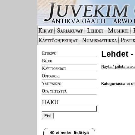
Kirjat
Sarjakuvat
Lehdet
Musiikki
Käyttöohjekirjat
Numismatiikka
Postik
Lehdet -
Etusivu
Blogi
Näytä / piilota alak
Käyttöehdot
Ostoskori
Yritysinfo
Kategoriassa ei ole
Ota yhteyttä
HAKU
40 viimeksi lisättyä