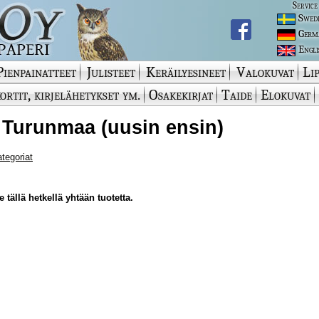
Service
Swed
Germ
Engli
Pienpainatteet
Julisteet
Keräilyesineet
Valokuvat
Lip
ortit, kirjelähetykset ym.
Osakekirjat
Taide
Elokuvat
 Turunmaa (uusin ensin)
ategoriat
 tällä hetkellä yhtään tuotetta.