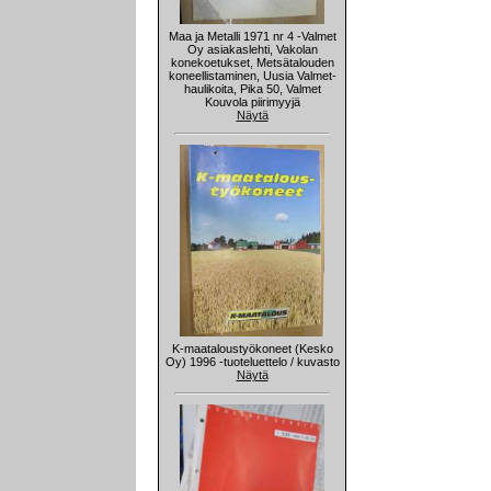
Maa ja Metalli 1971 nr 4 -Valmet
Oy asiakaslehti, Vakolan
konekoetukset, Metsätalouden
koneellistaminen, Uusia Valmet-
haulikoita, Pika 50, Valmet
Kouvola piirimyyjä
Näytä
K-maataloustyökoneet (Kesko
Oy) 1996 -tuoteluettelo / kuvasto
Näytä