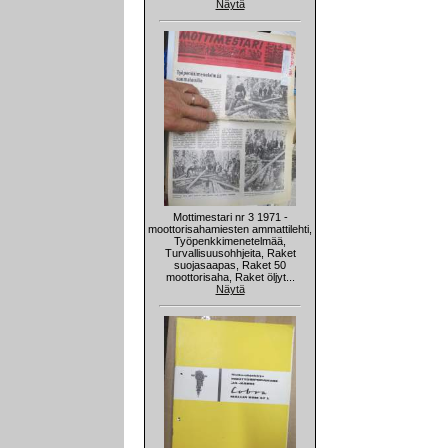
Näytä
Mottimestari nr 3 1971 -
moottorisahamiesten ammattilehti,
Työpenkkimenetelmää,
Turvallisuusohhjeita, Raket
suojasaapas, Raket 50
moottorisaha, Raket öljyt...
Näytä