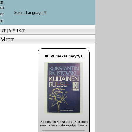
 in
ish
Select Language
▼
an
sh
ut ja viirit
Muut
40 viimeksi myytyä
Paustovski Konstantin - Kultainen
ruusu - huomioita kirjailijan työstä