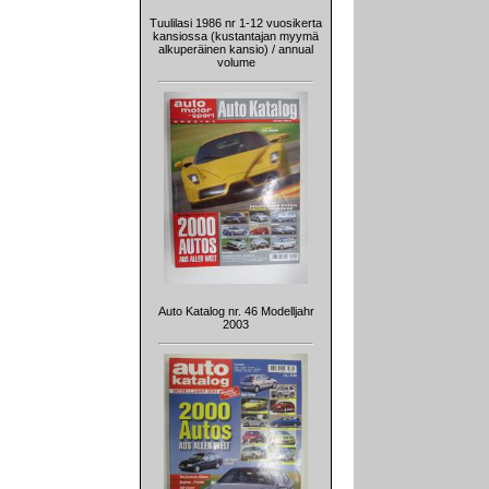
Tuulilasi 1986 nr 1-12 vuosikerta
kansiossa (kustantajan myymä
alkuperäinen kansio) / annual
volume
Auto Katalog nr. 46 Modelljahr
2003