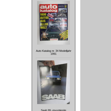
Auto Katalog nr. 34 Modelljahr
1991
Saab 99 -myyntiesite