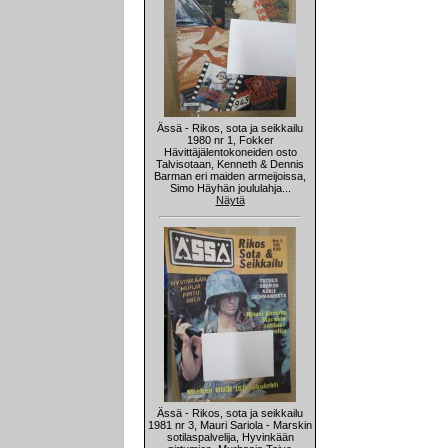
Ässä - Rikos, sota ja seikkailu
1980 nr 1, Fokker
Hävittäjälentokoneiden osto
Talvisotaan, Kenneth & Dennis
Barman eri maiden armeijoissa,
Simo Häyhän joululahja...
Näytä
Ässä - Rikos, sota ja seikkailu
1981 nr 3, Mauri Sariola - Marskin
sotilaspalvelija, Hyvinkään