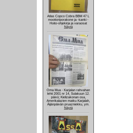
Atlas Copco Cobra BBM 47 L
moottoriporakone ja -kanki -
Hoito-ohjekirja ja varaosat
Näytä
Oma Mua - Karjalan rahvahan
lehti 2001 nr 14, Sulakuun 12.
päivü; Kielizakonan osa,
Amerikalazien matku Karjalah,
Äijänpäivän pruazniekku, ym.
Näytä