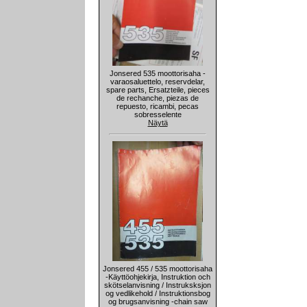
Jonsered 535 moottorisaha -
varaosaluettelo, reservdelar,
spare parts, Ersatzteile, pieces
de rechanche, piezas de
repuesto, ricambi, pecas
sobresselente
Näytä
Jonsered 455 / 535 moottorisaha
-Käyttöohjekirja, Instruktion och
skötselanvisning / Instruksksjon
og vedlikehold / Instruktionsbog
og brugsanvisning -chain saw