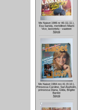
Me Naiset 1986 nr 46 (11.11.),
Esa Sariola, merkillinen Miami
Vice, laskettelu - vaatteet
Näytä
Me Naiset 1984 nro 41 (9.10.),
Prinsessa Caroline, Sari Aspholm,
prinsessa Diana, Gilda, Brigitte
Bardot
Näytä