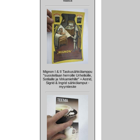
Vaasa
Mignon I & II Taskusähkölamppu
"suositellaan herroille Urheilioille,
Sotilaille ja Virkamiehille" + Astrid,
Sigrid & Ingrid sähkölamput -
myyntiesite