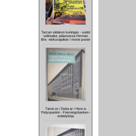
Tarzan viidakon kuningas - uudet
seikkailut, pääosassa Herman
Brix -elokuvajuliste / movie poster
Tämä on / Detta är / Here is
Yhdyspankki - Föerningsbanken -
esittelykirja