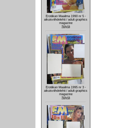
Erotiikan Maailma 1990 nr 5 -
aikuisviihdelehti / adult graphics
magazine
Näytä
Erotiikan Maailma 1995 nr 3 -
aikuisviihdelehti / adult graphics
magazine
Näytä