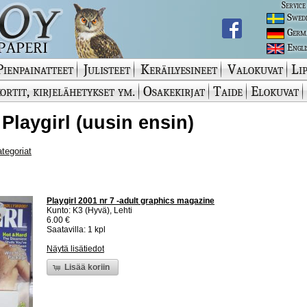
Service
Swed
Germ
Engli
Pienpainatteet
Julisteet
Keräilyesineet
Valokuvat
Lip
ortit, kirjelähetykset ym.
Osakekirjat
Taide
Elokuvat
 Playgirl (uusin ensin)
ategoriat
Playgirl 2001 nr 7 -adult graphics magazine
Kunto: K3 (Hyvä), Lehti
6.00 €
Saatavilla: 1 kpl
Näytä lisätiedot
Lisää koriin