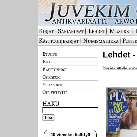
Kirjat
Sarjakuvat
Lehdet
Musiikki
Käyttöohjekirjat
Numismatiikka
Postik
Lehdet -
Etusivu
Blogi
Näytä / piilota alak
Käyttöehdot
Ostoskori
Yritysinfo
Ota yhteyttä
HAKU
40 viimeksi lisättyä