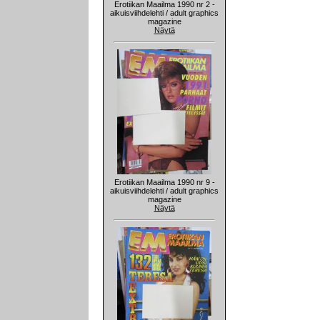
Erotiikan Maailma 1990 nr 2 -
aikuisviihdelehti / adult graphics
magazine
Näytä
Erotiikan Maailma 1990 nr 9 -
aikuisviihdelehti / adult graphics
magazine
Näytä