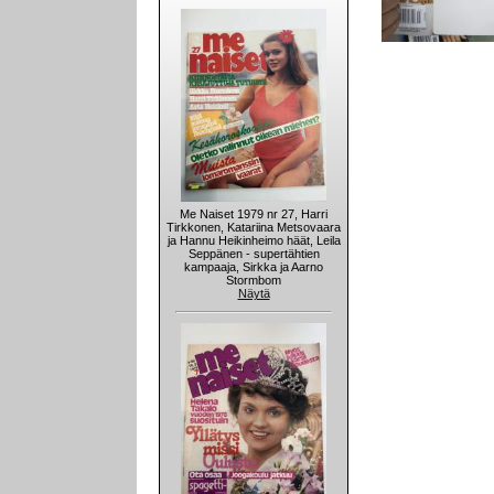
Me Naiset 1979 nr 27, Harri
Tirkkonen, Katariina Metsovaara
ja Hannu Heikinheimo häät, Leila
Seppänen - supertähtien
kampaaja, Sirkka ja Aarno
Stormbom
Näytä