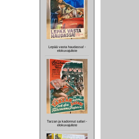
Lepää vasta haudassa! -
elokuvajuliste
Tarzan ja kadonnut safari -
elokuvajuliste