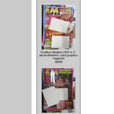
Erotiikan Maailma 1993 nr 2 -
aikuisviihdelehti / adult graphics
magazine
Näytä