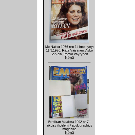
Me Naiset 1976 nro 11 ilmestynyt
11.3.1976, Riitta Väisänen, Asko
Sarkola, Paavo Väyrynen
Näytä
Erotiikan Maailma 1992 nr 7 -
aikuisviihdelehti / adult graphics
magazine
Näytä