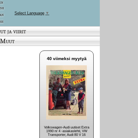
 in
ish
Select Language
▼
an
sh
ut ja viirit
Muut
40 viimeksi myytyä
Volkswagen-Audi uutiset Extra
1990 nr 4 -asiakaslehti, VW
Transporter, Audi 80 V 16