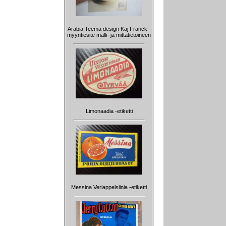
Arabia Teema design Kaj Franck -
myyntiesite malli- ja mittatietoineen
Limonaadia -etiketti
Messina Veriappelsiinia -etiketti