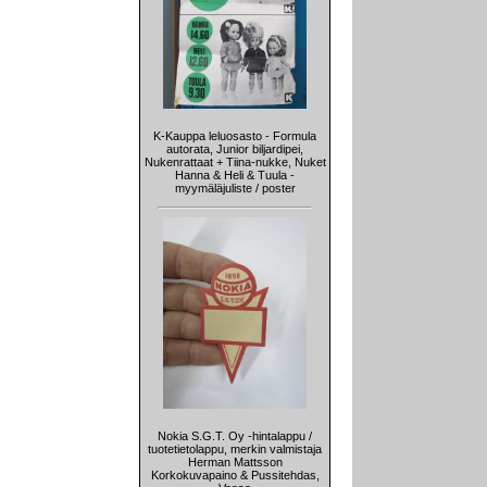
K-Kauppa leluosasto - Formula
autorata, Junior biljardipei,
Nukenrattaat + Tiina-nukke, Nuket
Hanna & Heli & Tuula -
myymäläjuliste / poster
Nokia S.G.T. Oy -hintalappu /
tuotetietolappu, merkin valmistaja
Herman Mattsson
Korkokuvapaino & Pussitehdas,