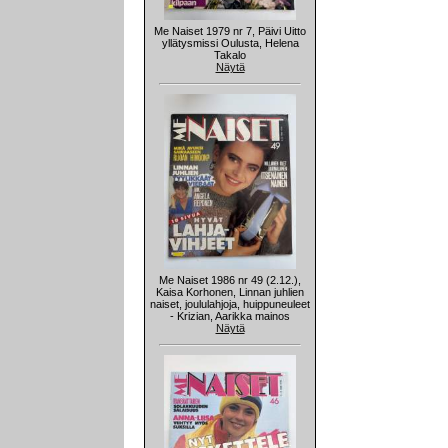
Me Naiset 1979 nr 7, Päivi Uitto
yllätysmissi Oulusta, Helena
Takalo
Näytä
Me Naiset 1986 nr 49 (2.12.),
Kaisa Korhonen, Linnan juhlien
naiset, joululahjoja, huippuneuleet
- Krizian, Aarikka mainos
Näytä