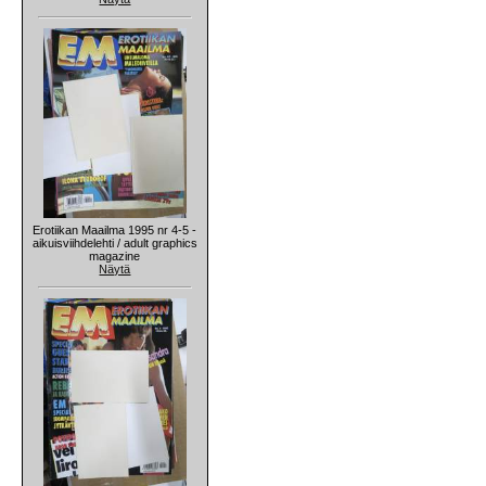
Erotiikan Maailma 1995 nr 4-5 -
aikuisviihdelehti / adult graphics
magazine
Näytä