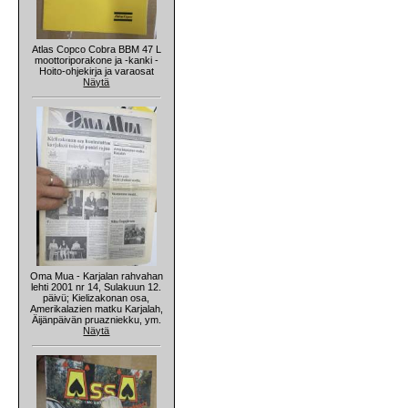
Atlas Copco Cobra BBM 47 L
moottoriporakone ja -kanki -
Hoito-ohjekirja ja varaosat
Näytä
Oma Mua - Karjalan rahvahan
lehti 2001 nr 14, Sulakuun 12.
päivü; Kielizakonan osa,
Amerikalazien matku Karjalah,
Äijänpäivän pruazniekku, ym.
Näytä