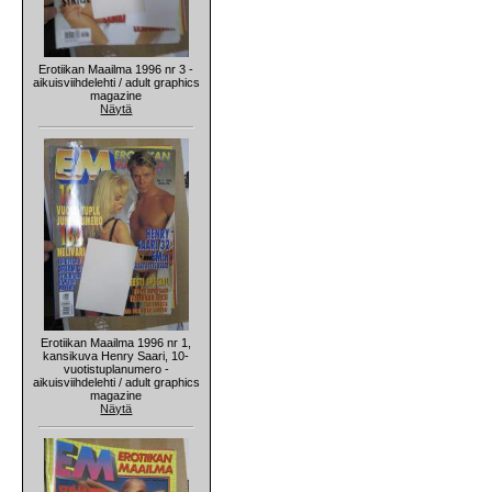
Erotiikan Maailma 1996 nr 3 -
aikuisviihdelehti / adult graphics
magazine
Näytä
Erotiikan Maailma 1996 nr 1,
kansikuva Henry Saari, 10-
vuotistuplanumero -
aikuisviihdelehti / adult graphics
magazine
Näytä