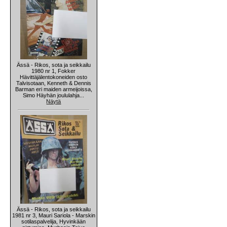
Ässä - Rikos, sota ja seikkailu
1980 nr 1, Fokker
Hävittäjälentokoneiden osto
Talvisotaan, Kenneth & Dennis
Barman eri maiden armeijoissa,
Simo Häyhän joululahja...
Näytä
Ässä - Rikos, sota ja seikkailu
1981 nr 3, Mauri Sariola - Marskin
sotilaspalvelija, Hyvinkään