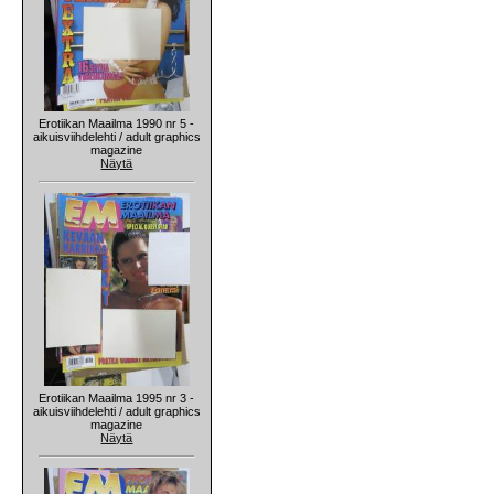
Erotiikan Maailma 1990 nr 5 -
aikuisviihdelehti / adult graphics
magazine
Näytä
Erotiikan Maailma 1995 nr 3 -
aikuisviihdelehti / adult graphics
magazine
Näytä