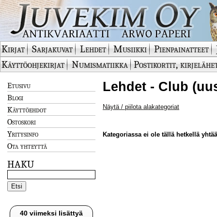
Kirjat
Sarjakuvat
Lehdet
Musiikki
Pienpainatteet
Käyttöohjekirjat
Numismatiikka
Postikortit, kirjelähe
Lehdet - Club (uu
Etusivu
Blogi
Näytä / piilota alakategoriat
Käyttöehdot
Ostoskori
Yritysinfo
Kategoriassa ei ole tällä hetkellä yhtää
Ota yhteyttä
HAKU
40 viimeksi lisättyä