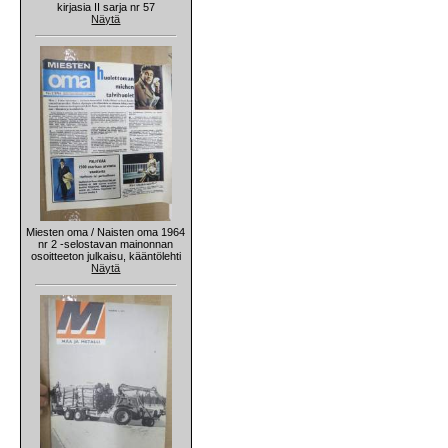
kirjasia II sarja nr 57
Näytä
Miesten oma / Naisten oma 1964
nr 2 -selostavan mainonnan
osoitteeton julkaisu, kääntölehti
Näytä