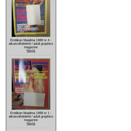
Erotiikan Maailma 1988 nr 4 -
aikuisviihdelehti / adult graphics
magazine
Näytä
Erotiikan Maailma 1988 nr 1 -
aikuisviihdelehti / adult graphics
magazine
Näytä