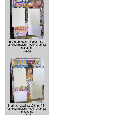
Erotiikan Maailma 1995 nr 2 -
aikuisviihdelehti / adult graphics
magazine
Näytä
Erotiikan Maailma 1994 nr 4-5 -
aikuisviihdelehti / adult graphics
magazine
Näytä