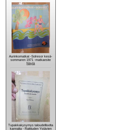
Aurinkomatkat -Solresor kesä-
sommaren 1971 -matkaesite
Näytä
Tupakkakysymys taloudelliselta
kannalta - Raittiuden Ystävien