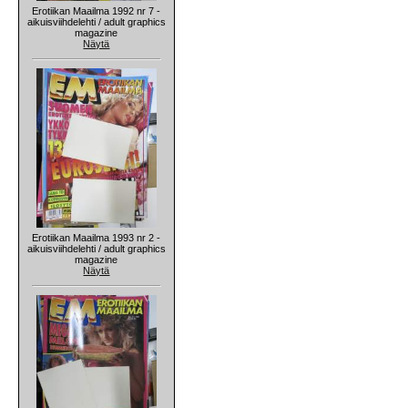
Erotiikan Maailma 1992 nr 7 -
aikuisviihdelehti / adult graphics
magazine
Näytä
Erotiikan Maailma 1993 nr 2 -
aikuisviihdelehti / adult graphics
magazine
Näytä