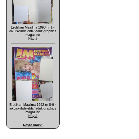
Erotiikan Maailma 1993 nr 1 -
aikuisviihdelehti / adult graphics
magazine
Näytä
Erotiikan Maailma 1992 nr 8-9 -
aikuisviihdelehti / adult graphics
magazine
Näytä
Näytä kaikki