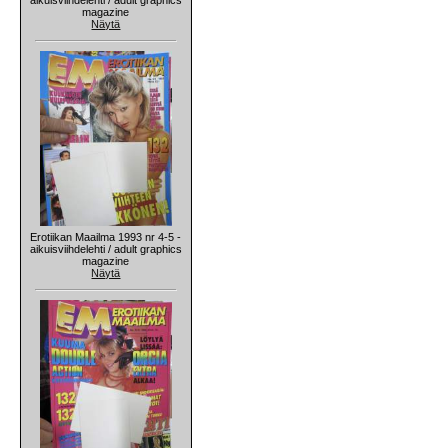
magazine
Näytä
Erotiikan Maailma 1993 nr 4-5 -
aikuisviihdelehti / adult graphics
magazine
Näytä