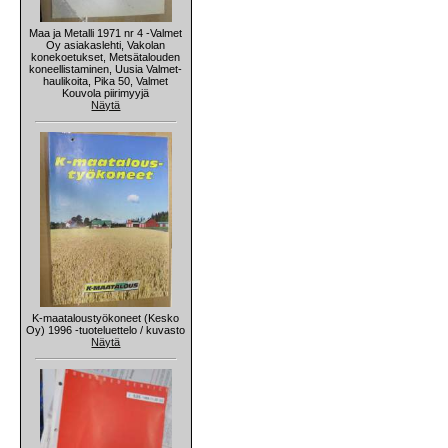
Maa ja Metalli 1971 nr 4 -Valmet
Oy asiakaslehti, Vakolan
konekoetukset, Metsätalouden
koneellistaminen, Uusia Valmet-
haulikoita, Pika 50, Valmet
Kouvola piirimyyjä
Näytä
K-maataloustyökoneet (Kesko
Oy) 1996 -tuoteluettelo / kuvasto
Näytä