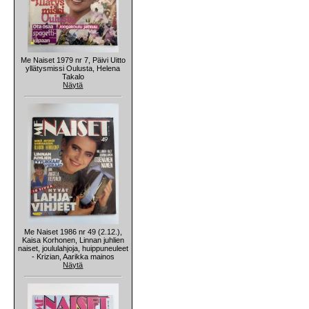
Me Naiset 1979 nr 7, Päivi Uitto
yllätysmissi Oulusta, Helena
Takalo
Näytä
Me Naiset 1986 nr 49 (2.12.),
Kaisa Korhonen, Linnan juhlien
naiset, joululahjoja, huippuneuleet
- Krizian, Aarikka mainos
Näytä