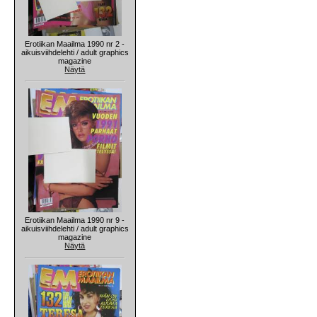
Erotiikan Maailma 1990 nr 2 -
aikuisviihdelehti / adult graphics
magazine
Näytä
Erotiikan Maailma 1990 nr 9 -
aikuisviihdelehti / adult graphics
magazine
Näytä