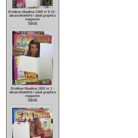
Erotiikan Maailma 1989 nr 9-10 -
aikuisviihdelehti / adult graphics
magazine
Näytä
Erotiikan Maailma 1992 nr 1 -
aikuisviihdelehti / adult graphics
magazine
Näytä