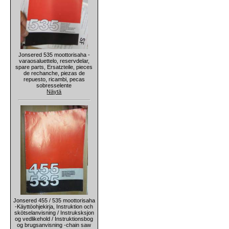
Jonsered 535 moottorisaha -
varaosaluettelo, reservdelar,
spare parts, Ersatzteile, pieces
de rechanche, piezas de
repuesto, ricambi, pecas
sobresselente
Näytä
Jonsered 455 / 535 moottorisaha
-Käyttöohjekirja, Instruktion och
skötselanvisning / Instruksksjon
og vedlikehold / Instruktionsbog
og brugsanvisning -chain saw