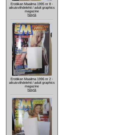
Erotiikan Maailma 1995 nr 8 -
aikuisviihdelehti / adult graphics
magazine
Näytä
Erotiikan Maailma 1996 nr 2 -
aikuisviihdelehti / adult graphics
magazine
Näytä