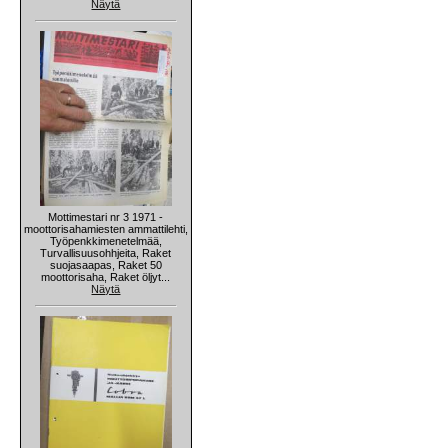
Näytä
Mottimestari nr 3 1971 -
moottorisahamiesten ammattilehti,
Työpenkkimenetelmää,
Turvallisuusohhjeita, Raket
suojasaapas, Raket 50
moottorisaha, Raket öljyt...
Näytä