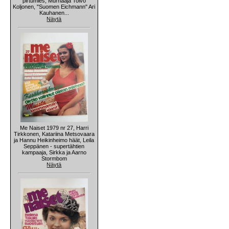
pirtumies, Murhaaja Toivo
Koljonen, "Suomen Eichmann" Ari
Kauhanen...
Näytä
Me Naiset 1979 nr 27, Harri
Tirkkonen, Katariina Metsovaara
ja Hannu Heikinheimo häät, Leila
Seppänen - supertähtien
kampaaja, Sirkka ja Aarno
Stormbom
Näytä