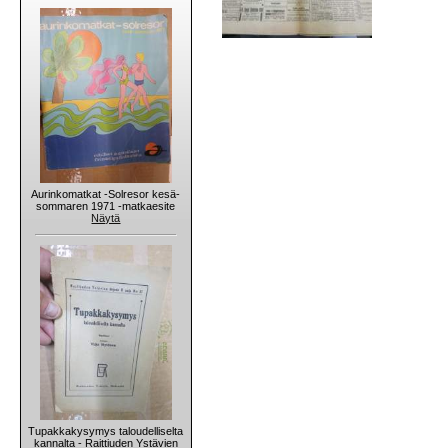
Aurinkomatkat -Solresor kesä-
sommaren 1971 -matkaesite
Näytä
Tupakkakysymys taloudelliselta
kannalta - Raittiuden Ystävien