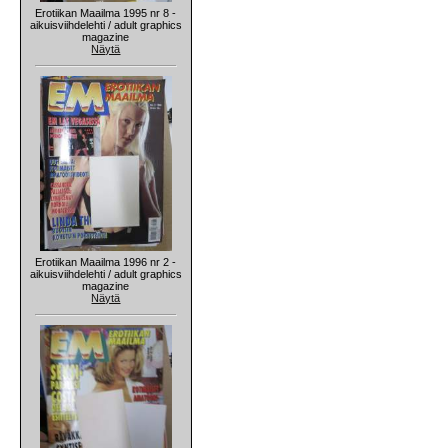
Erotiikan Maailma 1995 nr 8 -
aikuisviihdelehti / adult graphics
magazine
Näytä
Erotiikan Maailma 1996 nr 2 -
aikuisviihdelehti / adult graphics
magazine
Näytä