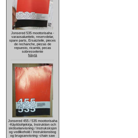
Jonsered 535 moottorisaha -
varaosaluettelo, reservdelar,
spare parts, Ersatzteile, pieces
de rechanche, piezas de
repuesto, ricambi, pecas
sobresselente
Näytä
Jonsered 455 / 535 moottorisaha
-Käyttöohjekirja, Instruktion och
skötselanvisning / Instruksksjon
og vedlikehold / Instruktionsbog
og brugsanvisning -chain saw