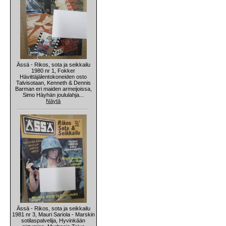
Ässä - Rikos, sota ja seikkailu
1980 nr 1, Fokker
Hävittäjälentokoneiden osto
Talvisotaan, Kenneth & Dennis
Barman eri maiden armeijoissa,
Simo Häyhän joululahja...
Näytä
Ässä - Rikos, sota ja seikkailu
1981 nr 3, Mauri Sariola - Marskin
sotilaspalvelija, Hyvinkään