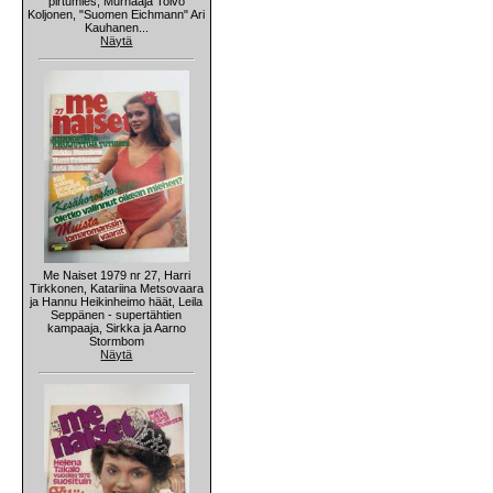
pirtumies, Murhaaja Toivo
Koljonen, "Suomen Eichmann" Ari
Kauhanen...
Näytä
Me Naiset 1979 nr 27, Harri
Tirkkonen, Katariina Metsovaara
ja Hannu Heikinheimo häät, Leila
Seppänen - supertähtien
kampaaja, Sirkka ja Aarno
Stormbom
Näytä