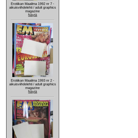
Erotiikan Maailma 1992 nr 7 -
aikuisviihdelehti / adult graphics
magazine
Näytä
Erotiikan Maailma 1993 nr 2 -
aikuisviihdelehti / adult graphics
magazine
Näytä