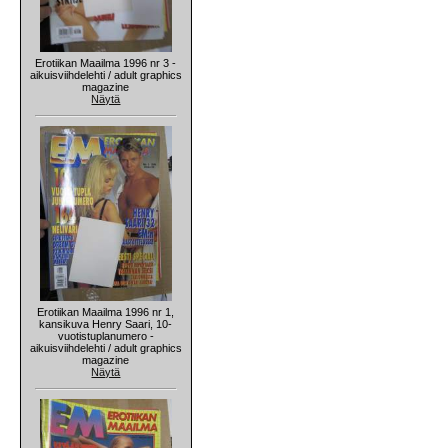
Erotiikan Maailma 1996 nr 3 -
aikuisviihdelehti / adult graphics
magazine
Näytä
Erotiikan Maailma 1996 nr 1,
kansikuva Henry Saari, 10-
vuotistuplanumero -
aikuisviihdelehti / adult graphics
magazine
Näytä