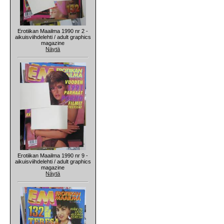
Erotiikan Maailma 1990 nr 2 -
aikuisviihdelehti / adult graphics
magazine
Näytä
Erotiikan Maailma 1990 nr 9 -
aikuisviihdelehti / adult graphics
magazine
Näytä