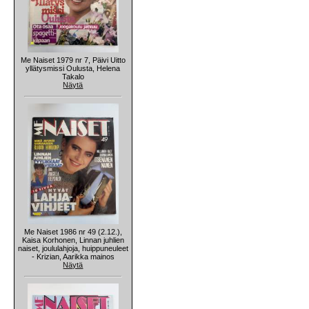
Me Naiset 1979 nr 7, Päivi Uitto
yllätysmissi Oulusta, Helena
Takalo
Näytä
Me Naiset 1986 nr 49 (2.12.),
Kaisa Korhonen, Linnan juhlien
naiset, joululahjoja, huippuneuleet
- Krizian, Aarikka mainos
Näytä