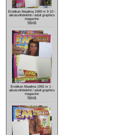
Erotiikan Maailma 1989 nr 9-10 -
aikuisviihdelehti / adult graphics
magazine
Näytä
Erotiikan Maailma 1992 nr 1 -
aikuisviihdelehti / adult graphics
magazine
Näytä