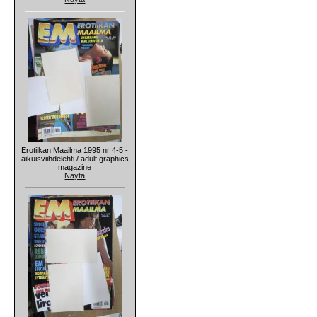
Erotiikan Maailma 1995 nr 4-5 -
aikuisviihdelehti / adult graphics
magazine
Näytä