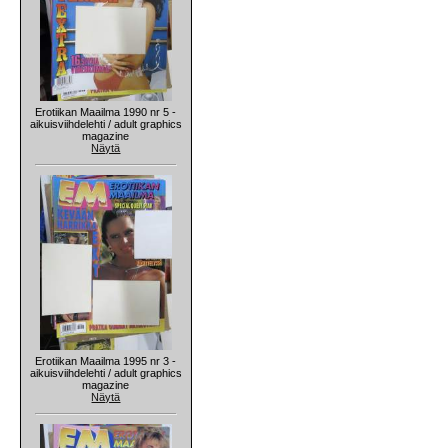
Erotiikan Maailma 1990 nr 5 -
aikuisviihdelehti / adult graphics
magazine
Näytä
Erotiikan Maailma 1995 nr 3 -
aikuisviihdelehti / adult graphics
magazine
Näytä