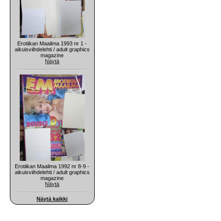
Erotiikan Maailma 1993 nr 1 -
aikuisviihdelehti / adult graphics
magazine
Näytä
Erotiikan Maailma 1992 nr 8-9 -
aikuisviihdelehti / adult graphics
magazine
Näytä
Näytä kaikki