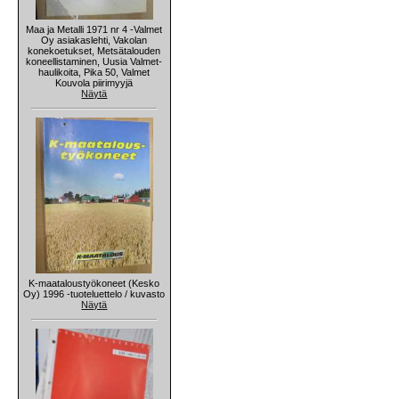
Maa ja Metalli 1971 nr 4 -Valmet
Oy asiakaslehti, Vakolan
konekoetukset, Metsätalouden
koneellistaminen, Uusia Valmet-
haulikoita, Pika 50, Valmet
Kouvola piirimyyjä
Näytä
K-maataloustyökoneet (Kesko
Oy) 1996 -tuoteluettelo / kuvasto
Näytä