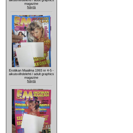
magazine
Näytä
Erotiikan Maailma 1993 nr 4-5 -
aikuisviihdelehti / adult graphics
magazine
Näytä