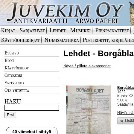
Kirjat
Sarjakuvat
Lehdet
Musiikki
Pienpainatteet
Käyttöohjekirjat
Numismatiikka
Postikortit, kirjelähe
Lehdet - Borgåbla
Etusivu
Blogi
Näytä / piilota alakategoriat
Käyttöehdot
Ostoskori
Yritysinfo
Borgåblad
Ota yhteyttä
1922
Kunto: K2 
HAKU
5.00 €
Saatavilla:
Näytä lisä
Lisää
40 viimeksi lisättyä