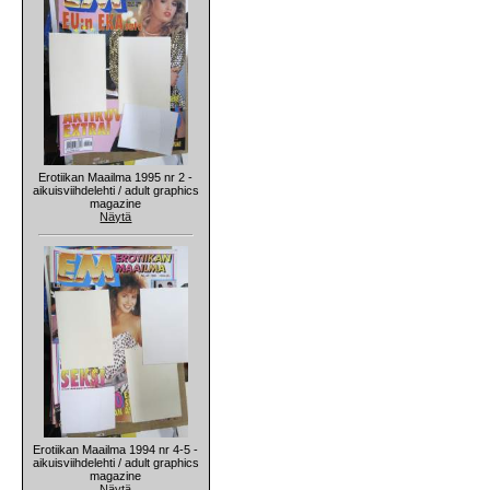
Erotiikan Maailma 1995 nr 2 -
aikuisviihdelehti / adult graphics
magazine
Näytä
Erotiikan Maailma 1994 nr 4-5 -
aikuisviihdelehti / adult graphics
magazine
Näytä