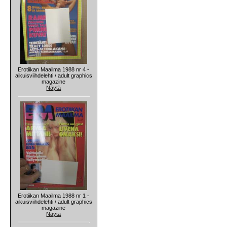
Erotiikan Maailma 1988 nr 4 -
aikuisviihdelehti / adult graphics
magazine
Näytä
Erotiikan Maailma 1988 nr 1 -
aikuisviihdelehti / adult graphics
magazine
Näytä