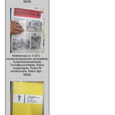
Näytä
Mottimestari nr 3 1971 -
moottorisahamiesten ammattilehti,
Työpenkkimenetelmää,
Turvallisuusohhjeita, Raket
suojasaapas, Raket 50
moottorisaha, Raket öljyt...
Näytä