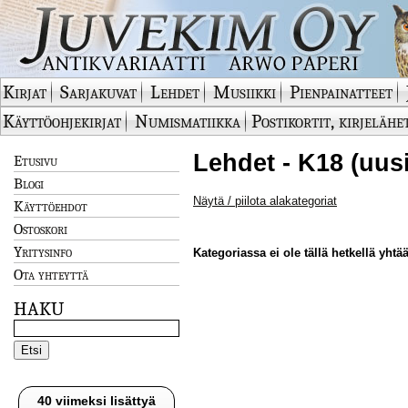
Kirjat
Sarjakuvat
Lehdet
Musiikki
Pienpainatteet
Käyttöohjekirjat
Numismatiikka
Postikortit, kirjelähe
Lehdet - K18 (uus
Etusivu
Blogi
Näytä / piilota alakategoriat
Käyttöehdot
Ostoskori
Yritysinfo
Kategoriassa ei ole tällä hetkellä yhtää
Ota yhteyttä
HAKU
40 viimeksi lisättyä