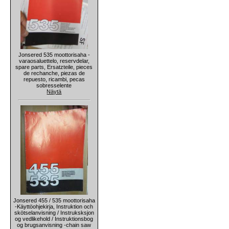
Jonsered 535 moottorisaha -
varaosaluettelo, reservdelar,
spare parts, Ersatzteile, pieces
de rechanche, piezas de
repuesto, ricambi, pecas
sobresselente
Näytä
Jonsered 455 / 535 moottorisaha
-Käyttöohjekirja, Instruktion och
skötselanvisning / Instruksksjon
og vedlikehold / Instruktionsbog
og brugsanvisning -chain saw