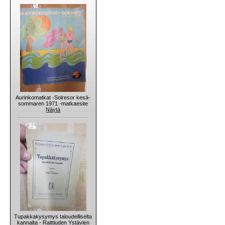
Aurinkomatkat -Solresor kesä-
sommaren 1971 -matkaesite
Näytä
Tupakkakysymys taloudelliselta
kannalta - Raittiuden Ystävien