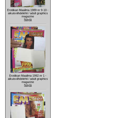
Erotiikan Maailma 1989 nr 9-10 -
aikuisviihdelehti / adult graphics
magazine
Näytä
Erotiikan Maailma 1992 nr 1 -
aikuisviihdelehti / adult graphics
magazine
Näytä