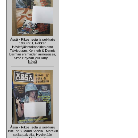
Ässä - Rikos, sota ja seikkailu
1980 nr 1, Fokker
Hävittäjälentokoneiden osto
Talvisotaan, Kenneth & Dennis
Barman eri maiden armeijoissa,
Simo Häyhän joululahja...
Näytä
Ässä - Rikos, sota ja seikkailu
1981 nr 3, Mauri Sariola - Marskin
sotilaspalvelija, Hyvinkään