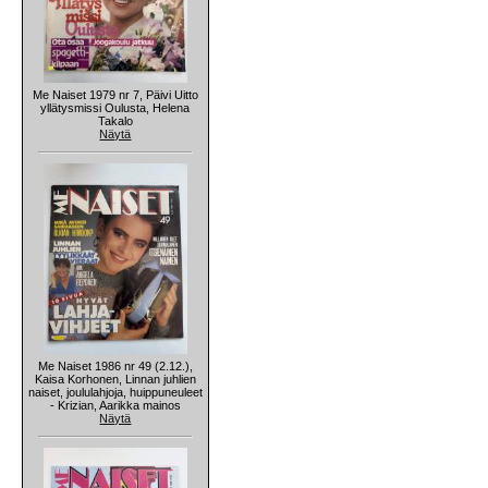
Me Naiset 1979 nr 7, Päivi Uitto
yllätysmissi Oulusta, Helena
Takalo
Näytä
Me Naiset 1986 nr 49 (2.12.),
Kaisa Korhonen, Linnan juhlien
naiset, joululahjoja, huippuneuleet
- Krizian, Aarikka mainos
Näytä