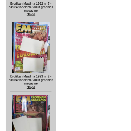
Erotiikan Maailma 1992 nr 7 -
aikuisviihdelehti / adult graphics
magazine
Näytä
Erotiikan Maailma 1993 nr 2 -
aikuisviihdelehti / adult graphics
magazine
Näytä