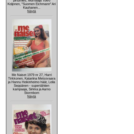
pirtumies, Murhaaja Toivo
Koljonen, "Suomen Eichmann" Ari
Kauhanen...
Näytä
Me Naiset 1979 nr 27, Harri
Tirkkonen, Katariina Metsovaara
ja Hannu Heikinheimo häät, Leila
Seppänen - supertähtien
kampaaja, Sirkka ja Aarno
Stormbom
Näytä