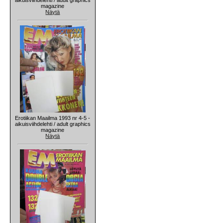
magazine
Näytä
Erotiikan Maailma 1993 nr 4-5 -
aikuisviihdelehti / adult graphics
magazine
Näytä