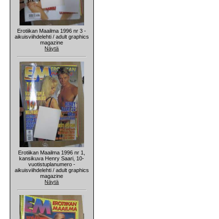
Erotiikan Maailma 1996 nr 3 -
aikuisviihdelehti / adult graphics
magazine
Näytä
Erotiikan Maailma 1996 nr 1,
kansikuva Henry Saari, 10-
vuotistuplanumero -
aikuisviihdelehti / adult graphics
magazine
Näytä