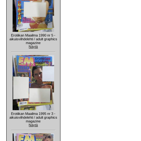
Erotiikan Maailma 1990 nr 5 -
aikuisviihdelehti / adult graphics
magazine
Näytä
Erotiikan Maailma 1995 nr 3 -
aikuisviihdelehti / adult graphics
magazine
Näytä