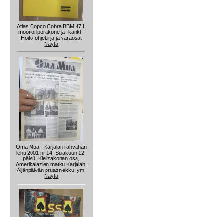
Atlas Copco Cobra BBM 47 L
moottoriporakone ja -kanki -
Hoito-ohjekirja ja varaosat
Näytä
Oma Mua - Karjalan rahvahan
lehti 2001 nr 14, Sulakuun 12.
päivü; Kielizakonan osa,
Amerikalazien matku Karjalah,
Äijänpäivän pruazniekku, ym.
Näytä