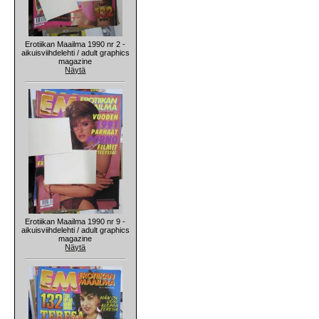
Erotiikan Maailma 1990 nr 2 -
aikuisviihdelehti / adult graphics
magazine
Näytä
Erotiikan Maailma 1990 nr 9 -
aikuisviihdelehti / adult graphics
magazine
Näytä