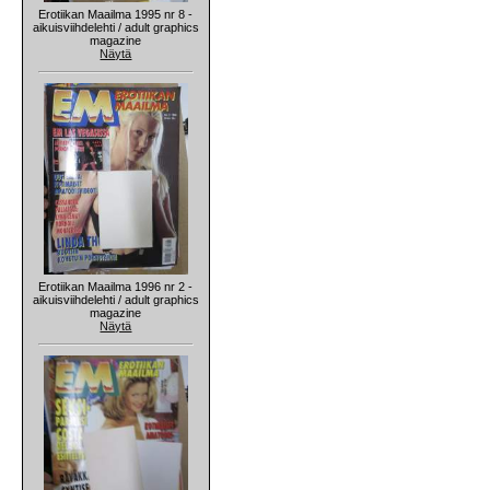
Erotiikan Maailma 1995 nr 8 -
aikuisviihdelehti / adult graphics
magazine
Näytä
Erotiikan Maailma 1996 nr 2 -
aikuisviihdelehti / adult graphics
magazine
Näytä