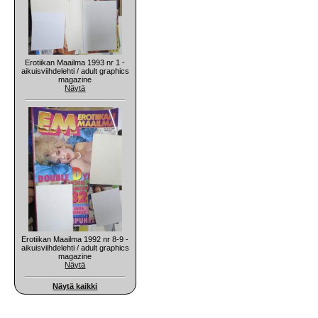
Erotiikan Maailma 1993 nr 1 -
aikuisviihdelehti / adult graphics
magazine
Näytä
Erotiikan Maailma 1992 nr 8-9 -
aikuisviihdelehti / adult graphics
magazine
Näytä
Näytä kaikki