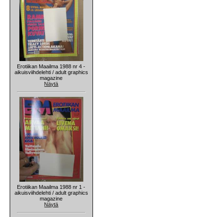
Erotiikan Maailma 1988 nr 4 -
aikuisviihdelehti / adult graphics
magazine
Näytä
Erotiikan Maailma 1988 nr 1 -
aikuisviihdelehti / adult graphics
magazine
Näytä