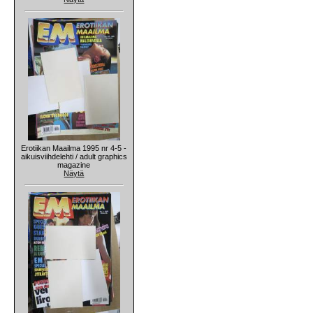
Erotiikan Maailma 1995 nr 4-5 -
aikuisviihdelehti / adult graphics
magazine
Näytä