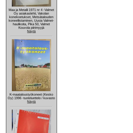
Maa ja Metalli 1971 nr 4 -Valmet
Oy asiakaslehti, Vakolan
konekoetukset, Metsätalouden
koneellistaminen, Uusia Valmet-
haulikoita, Pika 50, Valmet
Kouvola piirimyyjä
Näytä
K-maataloustyökoneet (Kesko
Oy) 1996 -tuoteluettelo / kuvasto
Näytä