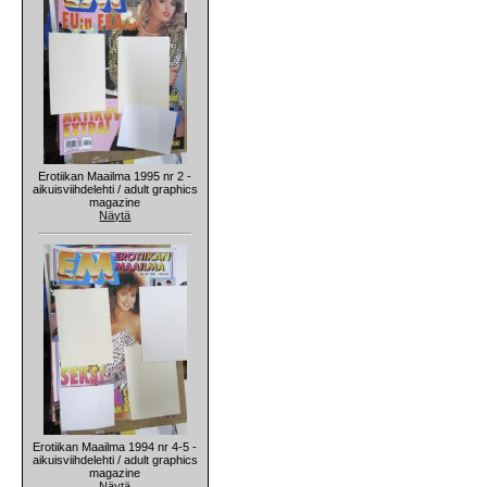
Erotiikan Maailma 1995 nr 2 -
aikuisviihdelehti / adult graphics
magazine
Näytä
Erotiikan Maailma 1994 nr 4-5 -
aikuisviihdelehti / adult graphics
magazine
Näytä