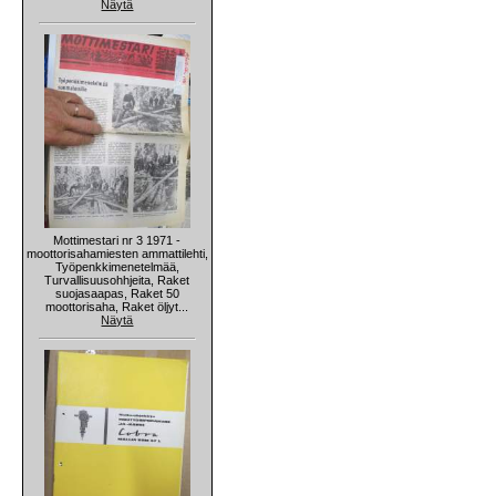
Näytä
Mottimestari nr 3 1971 -
moottorisahamiesten ammattilehti,
Työpenkkimenetelmää,
Turvallisuusohhjeita, Raket
suojasaapas, Raket 50
moottorisaha, Raket öljyt...
Näytä