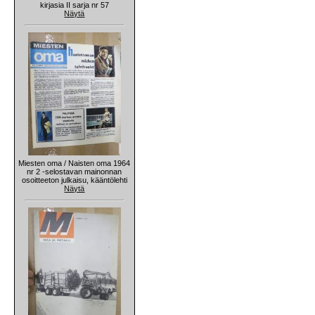
kirjasia II sarja nr 57
Näytä
Miesten oma / Naisten oma 1964
nr 2 -selostavan mainonnan
osoitteeton julkaisu, kääntölehti
Näytä