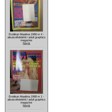
Erotiikan Maailma 1988 nr 4 -
aikuisviihdelehti / adult graphics
magazine
Näytä
Erotiikan Maailma 1988 nr 1 -
aikuisviihdelehti / adult graphics
magazine
Näytä