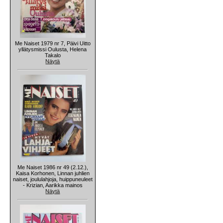
Me Naiset 1979 nr 7, Päivi Uitto
yllätysmissi Oulusta, Helena
Takalo
Näytä
Me Naiset 1986 nr 49 (2.12.),
Kaisa Korhonen, Linnan juhlien
naiset, joululahjoja, huippuneuleet
- Krizian, Aarikka mainos
Näytä