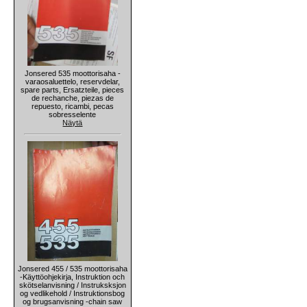
Jonsered 535 moottorisaha -
varaosaluettelo, reservdelar,
spare parts, Ersatzteile, pieces
de rechanche, piezas de
repuesto, ricambi, pecas
sobresselente
Näytä
Jonsered 455 / 535 moottorisaha
-Käyttöohjekirja, Instruktion och
skötselanvisning / Instruksksjon
og vedlikehold / Instruktionsbog
og brugsanvisning -chain saw