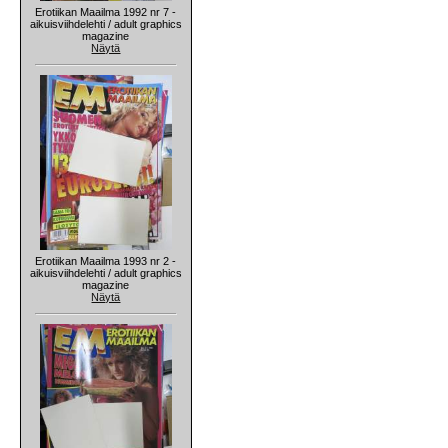
Erotiikan Maailma 1992 nr 7 -
aikuisviihdelehti / adult graphics
magazine
Näytä
Erotiikan Maailma 1993 nr 2 -
aikuisviihdelehti / adult graphics
magazine
Näytä