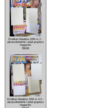
Erotiikan Maailma 1995 nr 2 -
aikuisviihdelehti / adult graphics
magazine
Näytä
Erotiikan Maailma 1994 nr 4-5 -
aikuisviihdelehti / adult graphics
magazine
Näytä