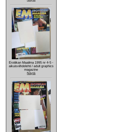
Erotiikan Maailma 1995 nr 4-5 -
aikuisviihdelehti / adult graphics
magazine
Näytä