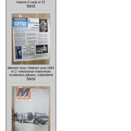
kirjasia II sarja nr 57
Näytä
Miesten oma / Naisten oma 1964
nr 2 -selostavan mainonnan
osoitteeton julkaisu, kääntölehti
Näytä