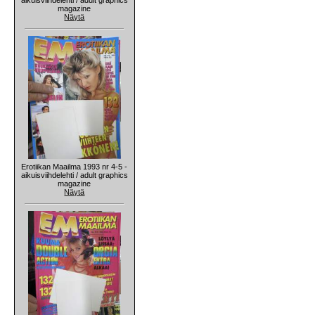
magazine
Näytä
Erotiikan Maailma 1993 nr 4-5 -
aikuisviihdelehti / adult graphics
magazine
Näytä