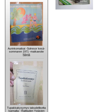
Aurinkomatkat -Solresor kesä-
sommaren 1971 -matkaesite
Näytä
Tupakkakysymys taloudelliselta
kannalta - Raittiuden Ystävien