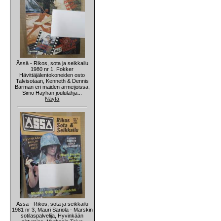
Ässä - Rikos, sota ja seikkailu
1980 nr 1, Fokker
Hävittäjälentokoneiden osto
Talvisotaan, Kenneth & Dennis
Barman eri maiden armeijoissa,
Simo Häyhän joululahja...
Näytä
Ässä - Rikos, sota ja seikkailu
1981 nr 3, Mauri Sariola - Marskin
sotilaspalvelija, Hyvinkään