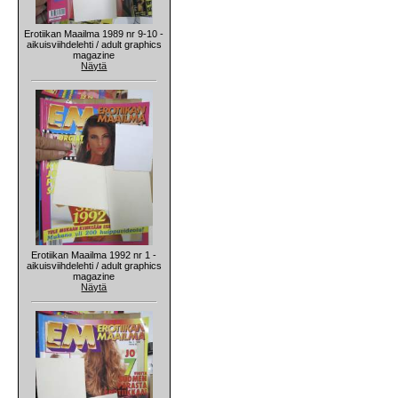
Erotiikan Maailma 1989 nr 9-10 -
aikuisviihdelehti / adult graphics
magazine
Näytä
Erotiikan Maailma 1992 nr 1 -
aikuisviihdelehti / adult graphics
magazine
Näytä