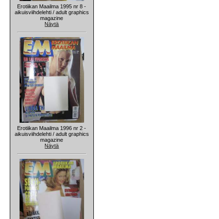
Erotiikan Maailma 1995 nr 8 -
aikuisviihdelehti / adult graphics
magazine
Näytä
Erotiikan Maailma 1996 nr 2 -
aikuisviihdelehti / adult graphics
magazine
Näytä