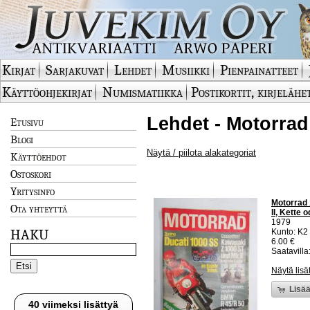
Kirjat
Sarjakuvat
Lehdet
Musiikki
Pienpainatteet
Käyttöohjekirjat
Numismatiikka
Postikortit, kirjelähe
Lehdet - Motorrad
Etusivu
Blogi
Näytä / piilota alakategoriat
Käyttöehdot
Ostoskori
Yritysinfo
Motorrad 
Ota yhteyttä
II, Kette
1979
HAKU
Kunto: K2 
6.00 €
Saatavilla:
Näytä lisä
Lisää
40 viimeksi lisättyä