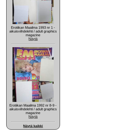
Erotiikan Maailma 1993 nr 1 -
aikuisviihdelehti / adult graphics
magazine
Näytä
Erotiikan Maailma 1992 nr 8-9 -
aikuisviihdelehti / adult graphics
magazine
Näytä
Näytä kaikki