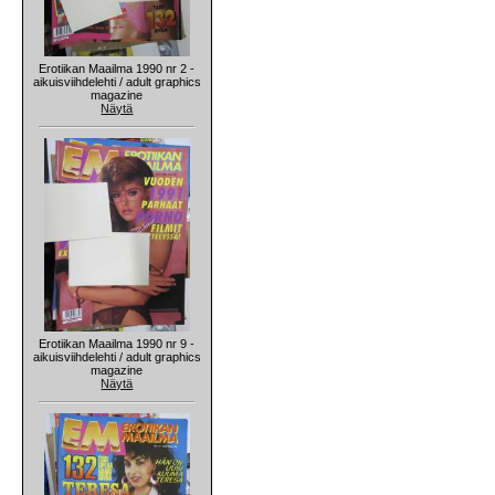
Erotiikan Maailma 1990 nr 2 -
aikuisviihdelehti / adult graphics
magazine
Näytä
Erotiikan Maailma 1990 nr 9 -
aikuisviihdelehti / adult graphics
magazine
Näytä