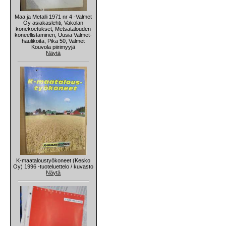
Maa ja Metalli 1971 nr 4 -Valmet
Oy asiakaslehti, Vakolan
konekoetukset, Metsätalouden
koneellistaminen, Uusia Valmet-
haulikoita, Pika 50, Valmet
Kouvola piirimyyjä
Näytä
K-maataloustyökoneet (Kesko
Oy) 1996 -tuoteluettelo / kuvasto
Näytä