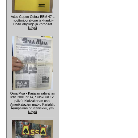
Atlas Copco Cobra BBM 47 L
moottoriporakone ja -kanki -
Hoito-ohjekirja ja varaosat
Näytä
Oma Mua - Karjalan rahvahan
lehti 2001 nr 14, Sulakuun 12.
päivü; Kielizakonan osa,
Amerikalazien matku Karjalah,
Äijänpäivän pruazniekku, ym.
Näytä