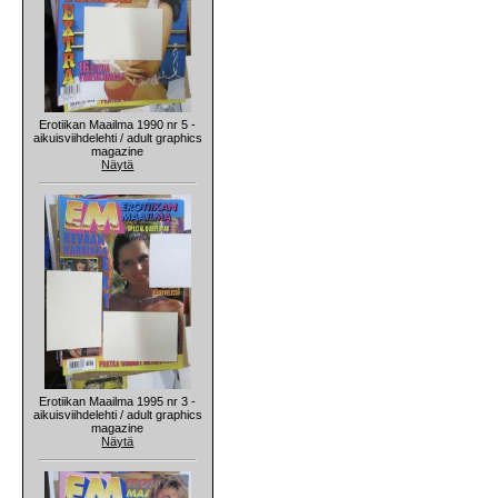
Erotiikan Maailma 1990 nr 5 -
aikuisviihdelehti / adult graphics
magazine
Näytä
Erotiikan Maailma 1995 nr 3 -
aikuisviihdelehti / adult graphics
magazine
Näytä