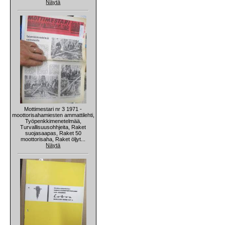
Näytä
Mottimestari nr 3 1971 -
moottorisahamiesten ammattilehti,
Työpenkkimenetelmää,
Turvallisuusohhjeita, Raket
suojasaapas, Raket 50
moottorisaha, Raket öljyt...
Näytä