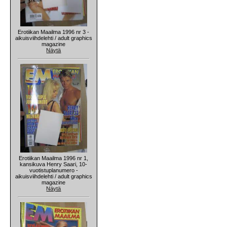
Erotiikan Maailma 1996 nr 3 -
aikuisviihdelehti / adult graphics
magazine
Näytä
Erotiikan Maailma 1996 nr 1,
kansikuva Henry Saari, 10-
vuotistuplanumero -
aikuisviihdelehti / adult graphics
magazine
Näytä