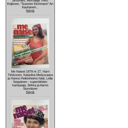
pirtumies, Murhaaja Toivo
Koljonen, "Suomen Eichmann" Ari
Kauhanen...
Näytä
Me Naiset 1979 nr 27, Harri
Tirkkonen, Katariina Metsovaara
ja Hannu Heikinheimo häät, Leila
Seppänen - supertähtien
kampaaja, Sirkka ja Aarno
Stormbom
Näytä