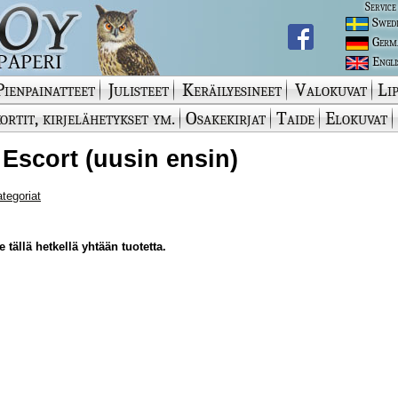
Service
Swed
Germ
Engli
Pienpainatteet
Julisteet
Keräilyesineet
Valokuvat
Lip
ortit, kirjelähetykset ym.
Osakekirjat
Taide
Elokuvat
 Escort (uusin ensin)
ategoriat
 tällä hetkellä yhtään tuotetta.