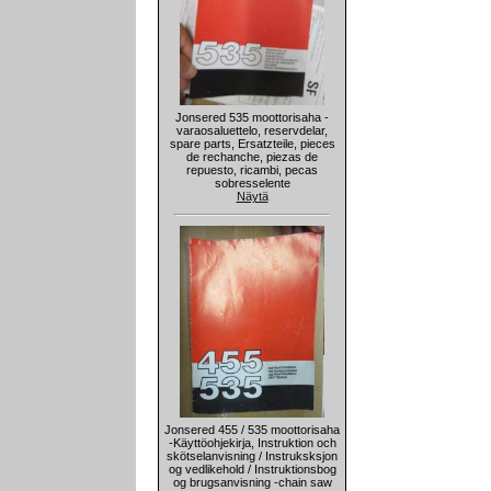
Jonsered 535 moottorisaha -
varaosaluettelo, reservdelar,
spare parts, Ersatzteile, pieces
de rechanche, piezas de
repuesto, ricambi, pecas
sobresselente
Näytä
Jonsered 455 / 535 moottorisaha
-Käyttöohjekirja, Instruktion och
skötselanvisning / Instruksksjon
og vedlikehold / Instruktionsbog
og brugsanvisning -chain saw