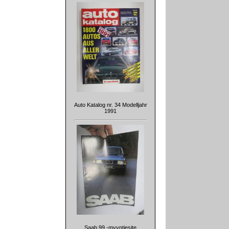
Auto Katalog nr. 34 Modelljahr
1991
Saab 99 -myyntiesite