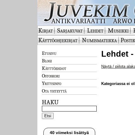
Kirjat
Sarjakuvat
Lehdet
Musiikki
Käyttöohjekirjat
Numismatiikka
Postik
Lehdet -
Etusivu
Blogi
Näytä / piilota alak
Käyttöehdot
Ostoskori
Yritysinfo
Kategoriassa ei ole
Ota yhteyttä
HAKU
40 viimeksi lisättyä