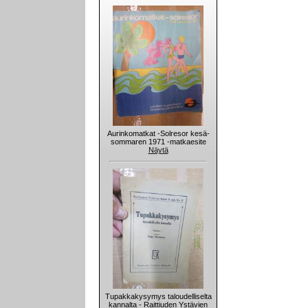
Aurinkomatkat -Solresor kesä-
sommaren 1971 -matkaesite
Näytä
Tupakkakysymys taloudelliselta
kannalta - Raittiuden Ystävien