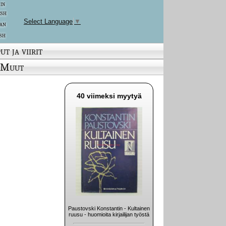
 in
ish
Select Language
▼
an
sh
ut ja viirit
Muut
40 viimeksi myytyä
Paustovski Konstantin - Kultainen
ruusu - huomioita kirjailijan työstä