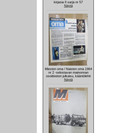
kirjasia II sarja nr 57
Näytä
Miesten oma / Naisten oma 1964
nr 2 -selostavan mainonnan
osoitteeton julkaisu, kääntölehti
Näytä