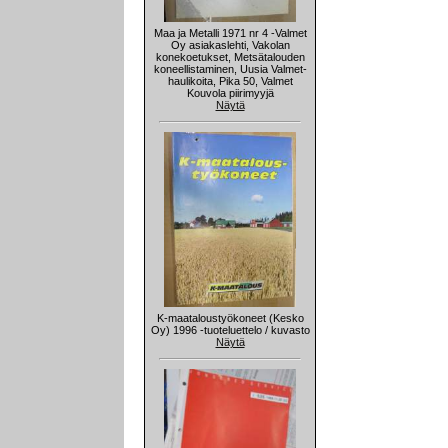
Maa ja Metalli 1971 nr 4 -Valmet
Oy asiakaslehti, Vakolan
konekoetukset, Metsätalouden
koneellistaminen, Uusia Valmet-
haulikoita, Pika 50, Valmet
Kouvola piirimyyjä
Näytä
K-maataloustyökoneet (Kesko
Oy) 1996 -tuoteluettelo / kuvasto
Näytä