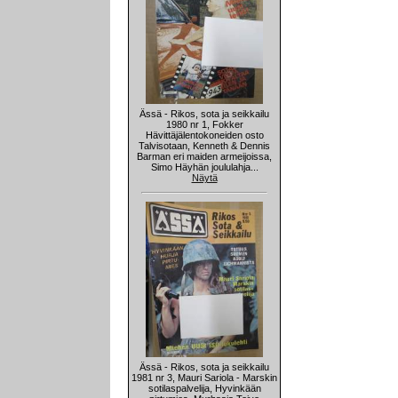
Ässä - Rikos, sota ja seikkailu
1980 nr 1, Fokker
Hävittäjälentokoneiden osto
Talvisotaan, Kenneth & Dennis
Barman eri maiden armeijoissa,
Simo Häyhän joululahja...
Näytä
Ässä - Rikos, sota ja seikkailu
1981 nr 3, Mauri Sariola - Marskin
sotilaspalvelija, Hyvinkään