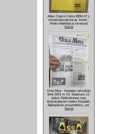
Atlas Copco Cobra BBM 47 L
moottoriporakone ja -kanki -
Hoito-ohjekirja ja varaosat
Näytä
Oma Mua - Karjalan rahvahan
lehti 2001 nr 14, Sulakuun 12.
päivü; Kielizakonan osa,
Amerikalazien matku Karjalah,
Äijänpäivän pruazniekku, ym.
Näytä