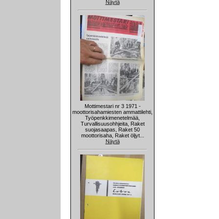
Näytä
Mottimestari nr 3 1971 -
moottorisahamiesten ammattilehti,
Työpenkkimenetelmää,
Turvallisuusohhjeita, Raket
suojasaapas, Raket 50
moottorisaha, Raket öljyt...
Näytä