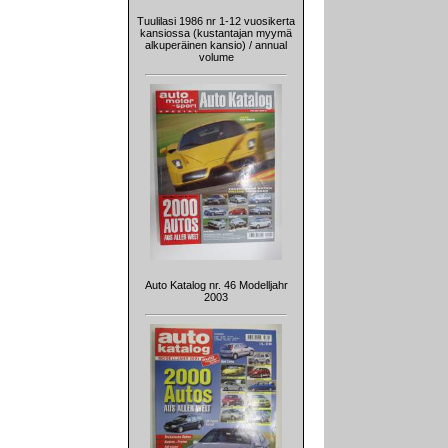
Tuulilasi 1986 nr 1-12 vuosikerta
kansiossa (kustantajan myymä
alkuperäinen kansio) / annual
volume
Auto Katalog nr. 46 Modelljahr
2003