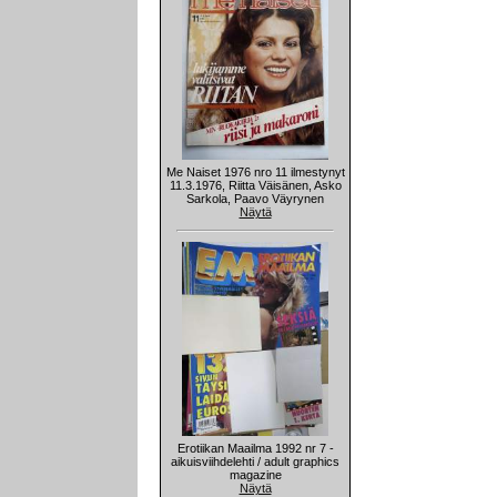
Me Naiset 1976 nro 11 ilmestynyt
11.3.1976, Riitta Väisänen, Asko
Sarkola, Paavo Väyrynen
Näytä
Erotiikan Maailma 1992 nr 7 -
aikuisviihdelehti / adult graphics
magazine
Näytä