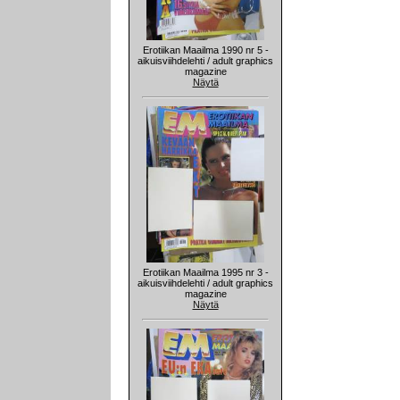
Erotiikan Maailma 1990 nr 5 -
aikuisviihdelehti / adult graphics
magazine
Näytä
Erotiikan Maailma 1995 nr 3 -
aikuisviihdelehti / adult graphics
magazine
Näytä