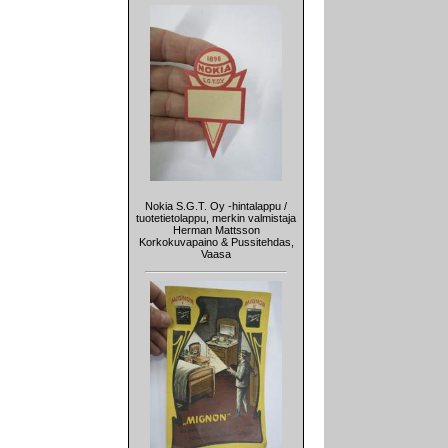
Nokia S.G.T. Oy -hintalappu /
tuotetietolappu, merkin valmistaja
Herman Mattsson
Korkokuvapaino & Pussitehdas,
Vaasa