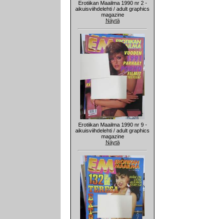
Erotiikan Maailma 1990 nr 2 -
aikuisviihdelehti / adult graphics
magazine
Näytä
Erotiikan Maailma 1990 nr 9 -
aikuisviihdelehti / adult graphics
magazine
Näytä