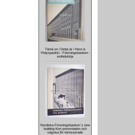
Tämä on / Detta är / Here is
Yhdyspankki - Föerningsbanken -
esittelykirja
Nordiska Föreningsbanken´s new
building Kort presentation och
vägvisa för intresserade