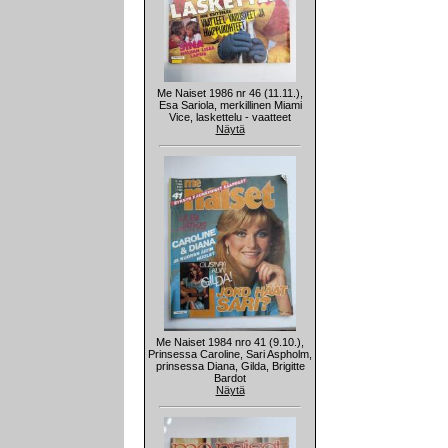
Me Naiset 1986 nr 46 (11.11.),
Esa Sariola, merkillinen Miami
Vice, laskettelu - vaatteet
Näytä
Me Naiset 1984 nro 41 (9.10.),
Prinsessa Caroline, Sari Aspholm,
prinsessa Diana, Gilda, Brigitte
Bardot
Näytä