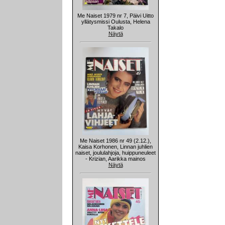
Me Naiset 1979 nr 7, Päivi Uitto
yllätysmissi Oulusta, Helena
Takalo
Näytä
Me Naiset 1986 nr 49 (2.12.),
Kaisa Korhonen, Linnan juhlien
naiset, joululahjoja, huippuneuleet
- Krizian, Aarikka mainos
Näytä