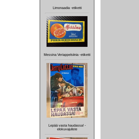
Limonaadia -etiketti
Messina Veriappelsiinia -etiketti
Lepää vasta haudassa! -
elokuvajuliste