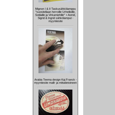
Mignon I & II Taskusähkölamppu
"suositellaan herroille Urheilioille,
Sotilaille ja Virkamiehille" + Astrid,
Sigrid & Ingrid sähkölamput -
myyntiesite
Arabia Teema design Kaj Franck -
myyntiesite malli- ja mittatietoineen