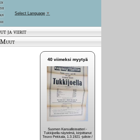
 in
ish
Select Language
▼
an
sh
ut ja viirit
Muut
40 viimeksi myytyä
Suomen Kansallisteatteri -
Tukkijoella näytelmä, kirjoittanut
Teuvo Pekkala, 1.3.1921 -juliste /