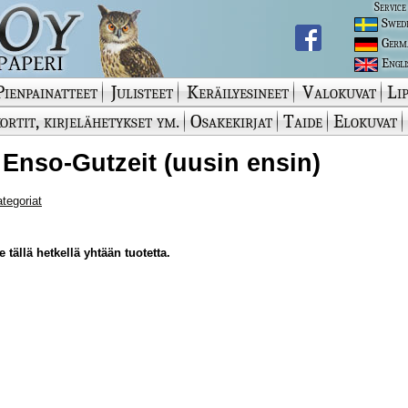
Service
Swed
Germ
Engli
Pienpainatteet
Julisteet
Keräilyesineet
Valokuvat
Lip
ortit, kirjelähetykset ym.
Osakekirjat
Taide
Elokuvat
 Enso-Gutzeit (uusin ensin)
ategoriat
 tällä hetkellä yhtään tuotetta.