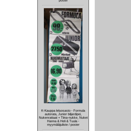
poster
K-Kauppa leluosasto - Formula
autorata, Junior biljardipei,
Nukenrattaat + Tiina-nukke, Nuket
Hanna & Heli & Tuula -
myymäläjuliste / poster