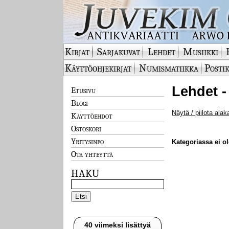
Kirjat
Sarjakuvat
Lehdet
Musiikki
Käyttöohjekirjat
Numismatiikka
Postik
Lehdet -
Etusivu
Blogi
Näytä / piilota alak
Käyttöehdot
Ostoskori
Yritysinfo
Kategoriassa ei ole
Ota yhteyttä
HAKU
40 viimeksi lisättyä