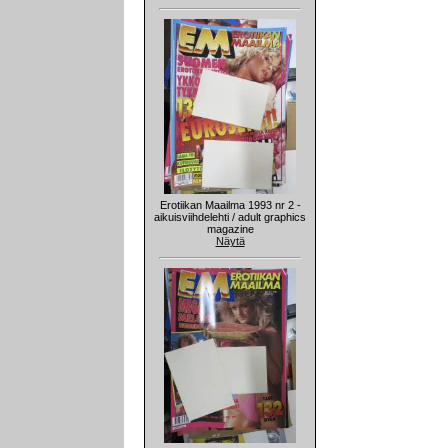
Erotiikan Maailma 1993 nr 2 -
aikuisviihdelehti / adult graphics
magazine
Näytä