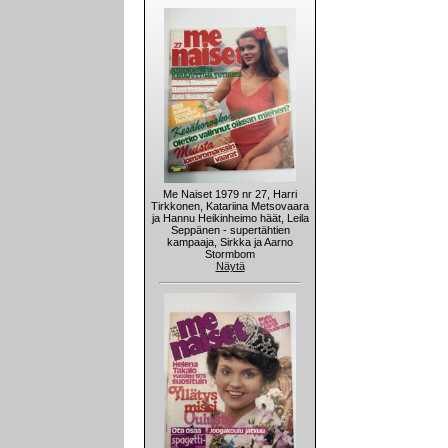
Me Naiset 1979 nr 27, Harri
Tirkkonen, Katariina Metsovaara
ja Hannu Heikinheimo häät, Leila
Seppänen - supertähtien
kampaaja, Sirkka ja Aarno
Stormbom
Näytä