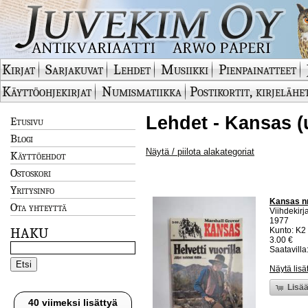
Kirjat
Sarjakuvat
Lehdet
Musiikki
Pienpainatteet
Käyttöohjekirjat
Numismatiikka
Postikortit, kirjelähe
Lehdet - Kansas (
Etusivu
Blogi
Näytä / piilota alakategoriat
Käyttöehdot
Ostoskori
Yritysinfo
Kansas nr 
Ota yhteyttä
Viihdekirja
1977
HAKU
Kunto: K2 
3.00 €
Saatavilla:
Näytä lisä
Lisää
40 viimeksi lisättyä