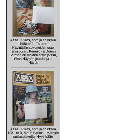
Ässä - Rikos, sota ja seikkailu
1980 nr 1, Fokker
Hävittäjälentokoneiden osto
Talvisotaan, Kenneth & Dennis
Barman eri maiden armeijoissa,
Simo Häyhän joululahja...
Näytä
Ässä - Rikos, sota ja seikkailu
1981 nr 3, Mauri Sariola - Marskin
sotilaspalvelija, Hyvinkään