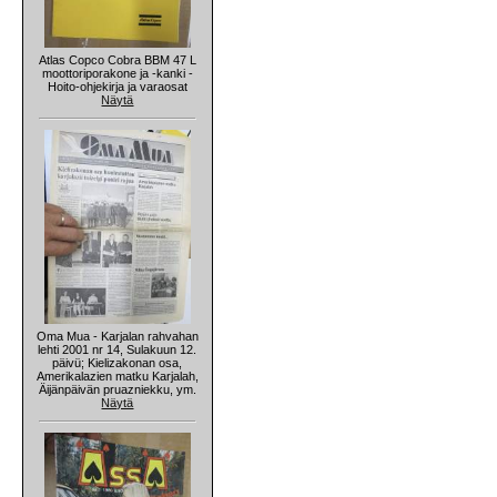
Atlas Copco Cobra BBM 47 L
moottoriporakone ja -kanki -
Hoito-ohjekirja ja varaosat
Näytä
Oma Mua - Karjalan rahvahan
lehti 2001 nr 14, Sulakuun 12.
päivü; Kielizakonan osa,
Amerikalazien matku Karjalah,
Äijänpäivän pruazniekku, ym.
Näytä