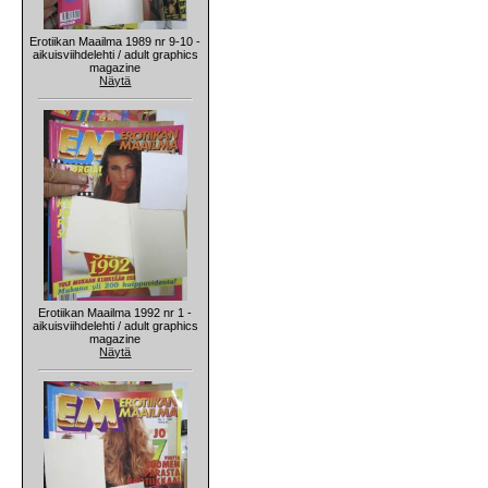
Erotiikan Maailma 1989 nr 9-10 -
aikuisviihdelehti / adult graphics
magazine
Näytä
Erotiikan Maailma 1992 nr 1 -
aikuisviihdelehti / adult graphics
magazine
Näytä