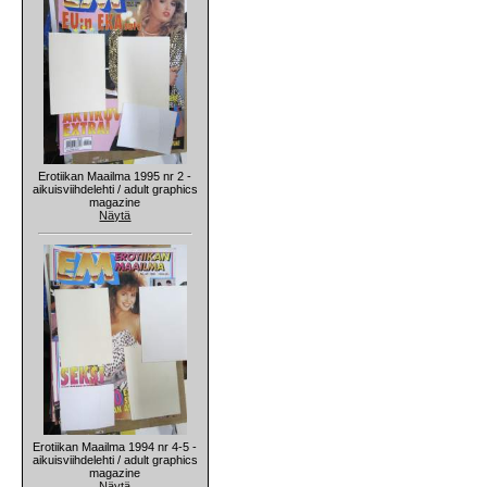
Erotiikan Maailma 1995 nr 2 -
aikuisviihdelehti / adult graphics
magazine
Näytä
Erotiikan Maailma 1994 nr 4-5 -
aikuisviihdelehti / adult graphics
magazine
Näytä