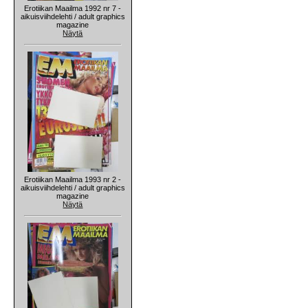
Erotiikan Maailma 1992 nr 7 -
aikuisviihdelehti / adult graphics
magazine
Näytä
Erotiikan Maailma 1993 nr 2 -
aikuisviihdelehti / adult graphics
magazine
Näytä