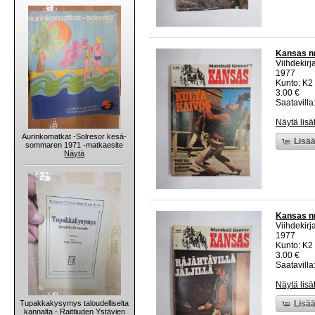
Kansas nr
Viihdekirja
1977
Kunto: K2 
3.00 €
Saatavilla:
Näytä lisä
Aurinkomatkat -Solresor kesä-
Lisää
sommaren 1971 -matkaesite
Näytä
Kansas nr 
Viihdekirja
1977
Kunto: K2 
3.00 €
Saatavilla:
Näytä lisä
Tupakkakysymys taloudelliselta
Lisää
kannalta - Raittiuden Ystävien