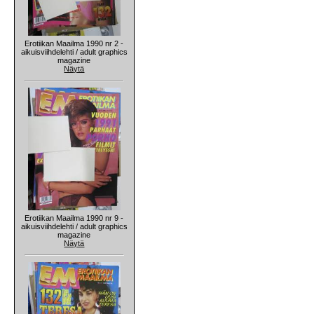
Erotiikan Maailma 1990 nr 2 -
aikuisviihdelehti / adult graphics
magazine
Näytä
Erotiikan Maailma 1990 nr 9 -
aikuisviihdelehti / adult graphics
magazine
Näytä