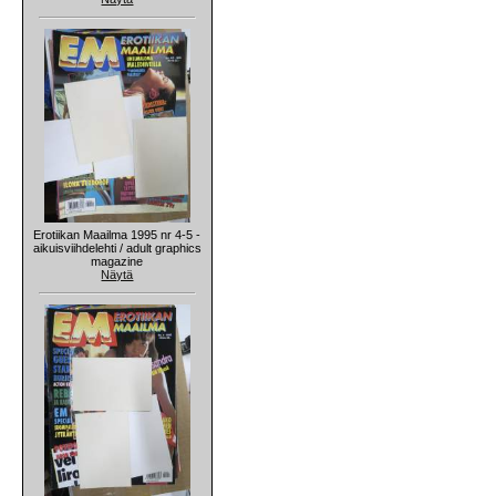
Erotiikan Maailma 1995 nr 4-5 -
aikuisviihdelehti / adult graphics
magazine
Näytä