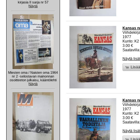
kirjasia II sarja nr 57
Näytä
Kansas nr
Viihdekirja
1977
Kunto: K2 
3.00 €
Saatavilla:
Näytä lisä
Lisää
Miesten oma / Naisten oma 1964
nr 2 -selostavan mainonnan
osoitteeton julkaisu, kääntölehti
Näytä
Kansas nr 
Viihdekirja
1977
Kunto: K2 
3.00 €
Saatavilla:
Näytä lisä
Lisää