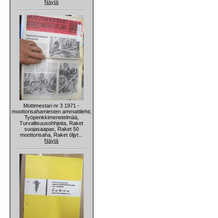
Näytä
Mottimestari nr 3 1971 -
moottorisahamiesten ammattilehti,
Työpenkkimenetelmää,
Turvallisuusohhjeita, Raket
suojasaapas, Raket 50
moottorisaha, Raket öljyt...
Näytä