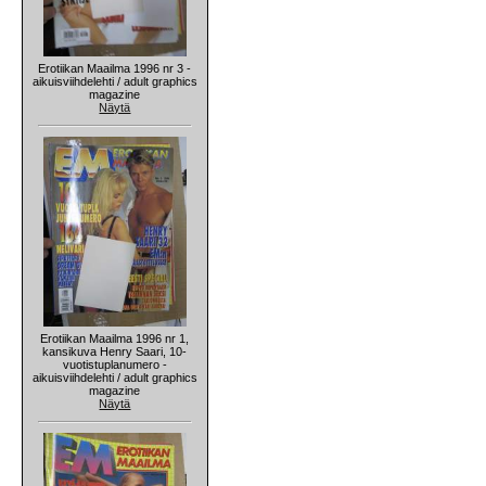
Erotiikan Maailma 1996 nr 3 -
aikuisviihdelehti / adult graphics
magazine
Näytä
Erotiikan Maailma 1996 nr 1,
kansikuva Henry Saari, 10-
vuotistuplanumero -
aikuisviihdelehti / adult graphics
magazine
Näytä