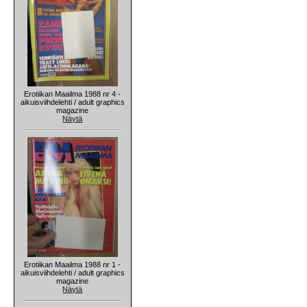
Erotiikan Maailma 1988 nr 4 -
aikuisviihdelehti / adult graphics
magazine
Näytä
Erotiikan Maailma 1988 nr 1 -
aikuisviihdelehti / adult graphics
magazine
Näytä