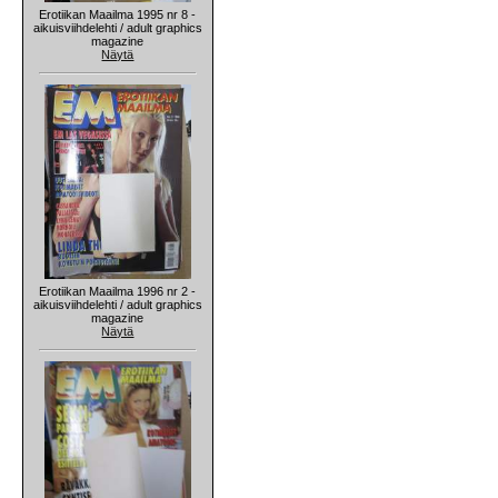
Erotiikan Maailma 1995 nr 8 -
aikuisviihdelehti / adult graphics
magazine
Näytä
Erotiikan Maailma 1996 nr 2 -
aikuisviihdelehti / adult graphics
magazine
Näytä