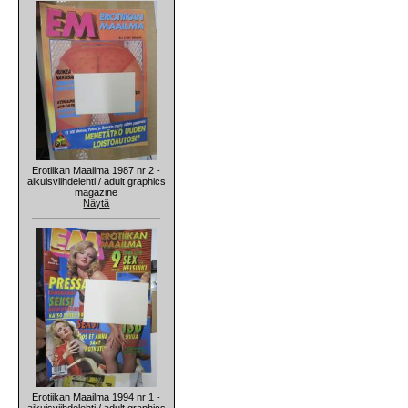
Erotiikan Maailma 1987 nr 2 -
aikuisviihdelehti / adult graphics
magazine
Näytä
Erotiikan Maailma 1994 nr 1 -
aikuisviihdelehti / adult graphics