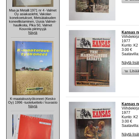
Maa ja Metalli 1971 nr 4 -Valmet
Oy asiakaslehti, Vakolan
konekoetukset, Metsätalouden
koneellistaminen, Uusia Valmet-
haulikoita, Pika 50, Valmet
Kouvola piirimyyjä
Kansas nr
Näytä
Viihdekirja
1977
Kunto: K2 
3.00 €
Saatavilla:
Näytä lisä
Lisää
K-maataloustyökoneet (Kesko
Oy) 1996 -tuoteluettelo / kuvasto
Kansas nr
Näytä
Viihdekirja
1977
Kunto: K2 
3.00 €
Saatavilla:
Näytä lisä