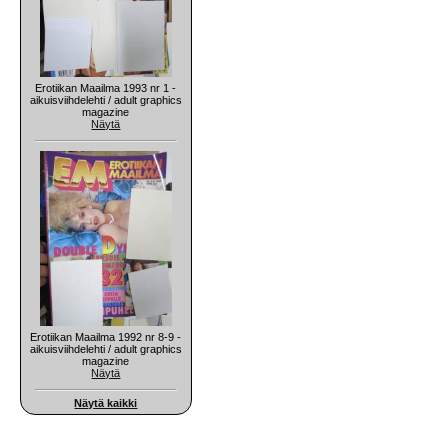
Erotiikan Maailma 1993 nr 1 -
aikuisviihdelehti / adult graphics
magazine
Näytä
Erotiikan Maailma 1992 nr 8-9 -
aikuisviihdelehti / adult graphics
magazine
Näytä
Näytä kaikki