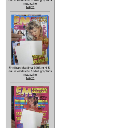
magazine
Näytä
Erotiikan Maailma 1993 nr 4-5 -
aikuisviihdelehti / adult graphics
magazine
Näytä