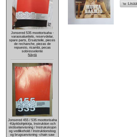
Lisää
Jonsered 535 moottorisaha -
varaosaluettelo, reservdelar,
spare parts, Ersatzteile, pieces
de rechanche, piezas de
repuesto, ricambi, pecas
sobresselente
Näytä
Jonsered 455 / 535 moottorisaha
-Käyttöohjekirja, Instruktion och
skötselanvisning / Instruksksjon
og vedlikehold / Instruktionsbog
og brugsanvisning -chain saw