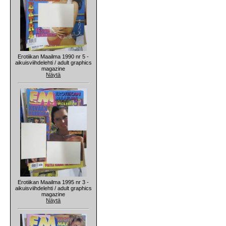
Erotiikan Maailma 1990 nr 5 -
aikuisviihdelehti / adult graphics
magazine
Näytä
Erotiikan Maailma 1995 nr 3 -
aikuisviihdelehti / adult graphics
magazine
Näytä