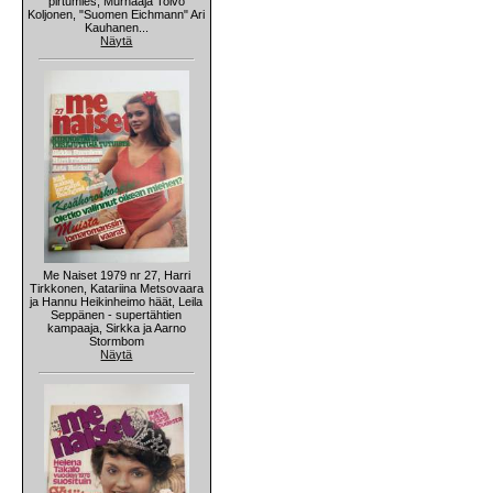
pirtumies, Murhaaja Toivo
Koljonen, "Suomen Eichmann" Ari
Kauhanen...
Näytä
Me Naiset 1979 nr 27, Harri
Tirkkonen, Katariina Metsovaara
ja Hannu Heikinheimo häät, Leila
Seppänen - supertähtien
kampaaja, Sirkka ja Aarno
Stormbom
Näytä