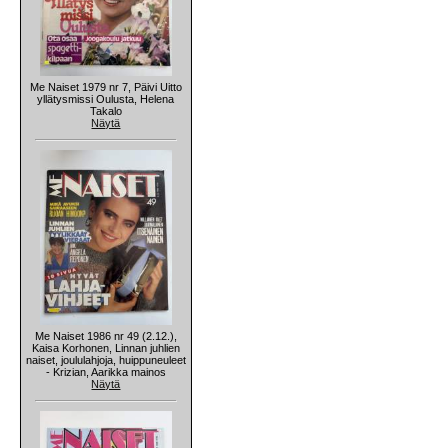
Me Naiset 1979 nr 7, Päivi Uitto
yllätysmissi Oulusta, Helena
Takalo
Näytä
Me Naiset 1986 nr 49 (2.12.),
Kaisa Korhonen, Linnan juhlien
naiset, joululahjoja, huippuneuleet
- Krizian, Aarikka mainos
Näytä