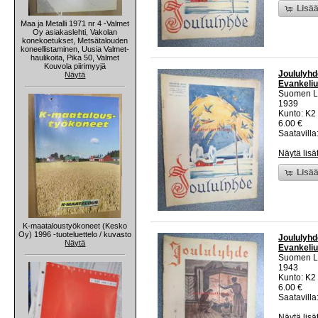
Lisää
Maa ja Metalli 1971 nr 4 -Valmet
Oy asiakaslehti, Vakolan
konekoetukset, Metsätalouden
koneellistaminen, Uusia Valmet-
haulikoita, Pika 50, Valmet
Kouvola piirimyyjä
Joululyhd
Näytä
Evankeli
Suomen Lu
1939
Kunto: K2 
6.00 €
Saatavilla:
Näytä lisä
Lisää
K-maataloustyökoneet (Kesko
Oy) 1996 -tuoteluettelo / kuvasto
Joululyhd
Näytä
Evankeli
Suomen Lu
1943
Kunto: K2 
6.00 €
Saatavilla:
Näytä lisä