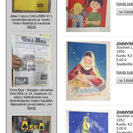
Näytä lisä
Lisää
Atlas Copco Cobra BBM 47 L
moottoriporakone ja -kanki -
Hoito-ohjekirja ja varaosat
Näytä
Joululyhde
Suomen Lu
1955
Kunto: K3 
5.00 €
Saatavilla:
Näytä lisä
Lisää
Oma Mua - Karjalan rahvahan
lehti 2001 nr 14, Sulakuun 12.
päivü; Kielizakonan osa,
Amerikalazien matku Karjalah,
Äijänpäivän pruazniekku, ym.
Näytä
Joululyhde
Suomen lu
1952
Kunto: K2 
5.00 €
Saatavilla: