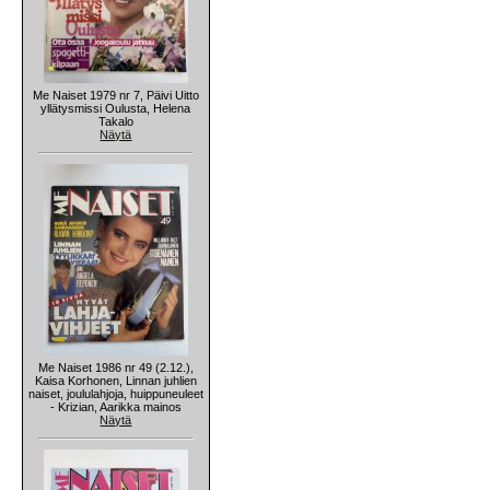
Me Naiset 1979 nr 7, Päivi Uitto
yllätysmissi Oulusta, Helena
Takalo
Näytä
Me Naiset 1986 nr 49 (2.12.),
Kaisa Korhonen, Linnan juhlien
naiset, joululahjoja, huippuneuleet
- Krizian, Aarikka mainos
Näytä