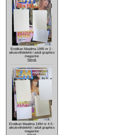
Erotiikan Maailma 1995 nr 2 -
aikuisviihdelehti / adult graphics
magazine
Näytä
Erotiikan Maailma 1994 nr 4-5 -
aikuisviihdelehti / adult graphics
magazine
Näytä