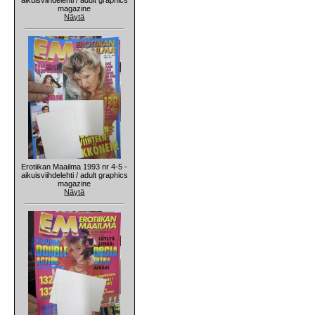
magazine
Näytä
Erotiikan Maailma 1993 nr 4-5 -
aikuisviihdelehti / adult graphics
magazine
Näytä