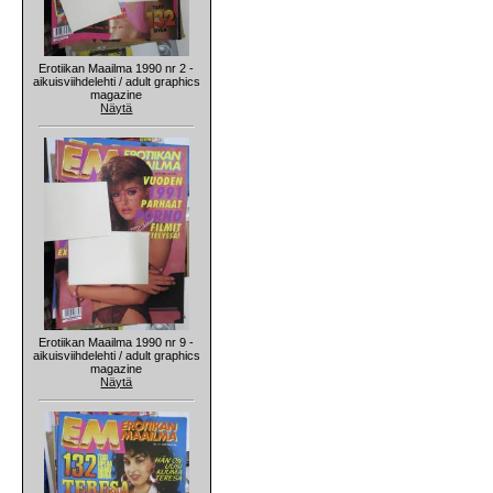
Erotiikan Maailma 1990 nr 2 -
aikuisviihdelehti / adult graphics
magazine
Näytä
Erotiikan Maailma 1990 nr 9 -
aikuisviihdelehti / adult graphics
magazine
Näytä