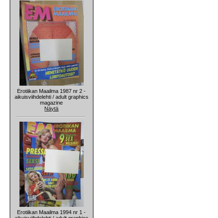
Erotiikan Maailma 1987 nr 2 -
aikuisviihdelehti / adult graphics
magazine
Näytä
Erotiikan Maailma 1994 nr 1 -
aikuisviihdelehti / adult graphics