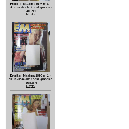
Erotiikan Maailma 1995 nr 8 -
aikuisviihdelehti / adult graphics
magazine
Näytä
Erotiikan Maailma 1996 nr 2 -
aikuisviihdelehti / adult graphics
magazine
Näytä