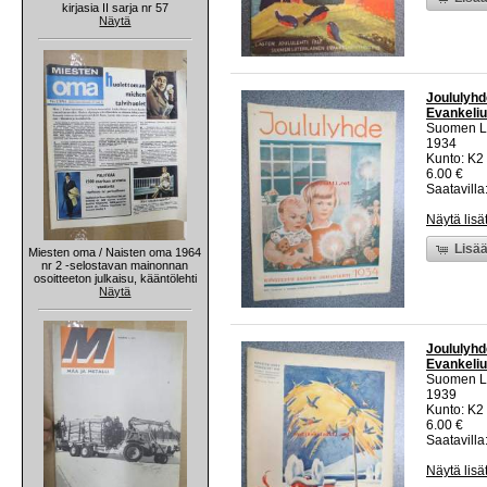
kirjasia II sarja nr 57
Näytä
Joululyhd
Evankeli
Suomen Lu
1934
Kunto: K2 
6.00 €
Saatavilla:
Näytä lisä
Lisää
Miesten oma / Naisten oma 1964
nr 2 -selostavan mainonnan
osoitteeton julkaisu, kääntölehti
Näytä
Joululyhd
Evankeli
Suomen Lu
1939
Kunto: K2 
6.00 €
Saatavilla:
Näytä lisä