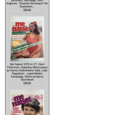
pirtumies, Murhaaja Toivo
Koljonen, "Suomen Eichmann" Ari
Kauhanen...
Näytä
Me Naiset 1979 nr 27, Harri
Tirkkonen, Katariina Metsovaara
ja Hannu Heikinheimo häät, Leila
Seppänen - supertähtien
kampaaja, Sirkka ja Aarno
Stormbom
Näytä