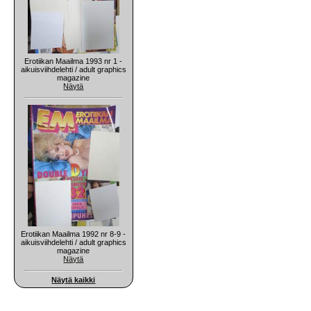
Erotiikan Maailma 1993 nr 1 -
aikuisviihdelehti / adult graphics
magazine
Näytä
Erotiikan Maailma 1992 nr 8-9 -
aikuisviihdelehti / adult graphics
magazine
Näytä
Näytä kaikki