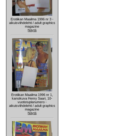
Erotiikan Maailma 1996 nr 3 -
aikuisviihdelehti / adult graphics
magazine
Näytä
Erotiikan Maailma 1996 nr 1,
kansikuva Henry Saari, 10-
vuotistuplanumero -
aikuisviihdelehti / adult graphics
magazine
Näytä