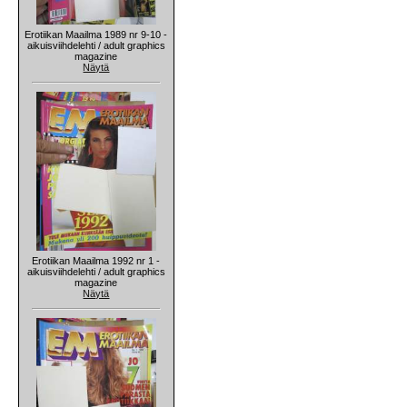
Erotiikan Maailma 1989 nr 9-10 -
aikuisviihdelehti / adult graphics
magazine
Näytä
Erotiikan Maailma 1992 nr 1 -
aikuisviihdelehti / adult graphics
magazine
Näytä