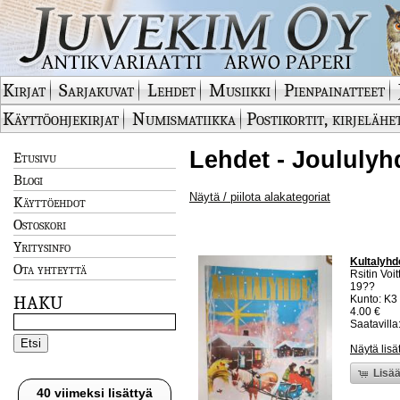
Kirjat
Sarjakuvat
Lehdet
Musiikki
Pienpainatteet
Käyttöohjekirjat
Numismatiikka
Postikortit, kirjelähe
Lehdet - Joululyh
Etusivu
Blogi
Näytä / piilota alakategoriat
Käyttöehdot
Ostoskori
Yritysinfo
Kultalyhde
Ota yhteyttä
Rsitin Voit
19??
HAKU
Kunto: K3
4.00 €
Saatavilla:
Näytä lisä
Lisää
40 viimeksi lisättyä