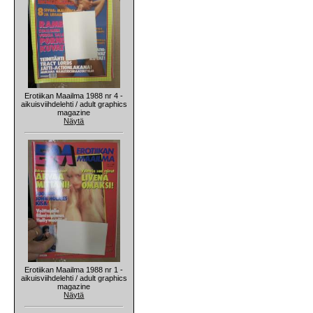
Erotiikan Maailma 1988 nr 4 -
aikuisviihdelehti / adult graphics
magazine
Näytä
Erotiikan Maailma 1988 nr 1 -
aikuisviihdelehti / adult graphics
magazine
Näytä