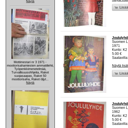
Näytä
Lisää
Joululyhde
Suomen Lu
1971
Kunto: K2 
5.00 €
Saatavilla:
Mottimestari nr 3 1971 -
moottorisahamiesten ammattilehti,
Näytä lisä
Työpenkkimenetelmää,
Turvallisuusohhjeita, Raket
Lisää
suojasaapas, Raket 50
moottorisaha, Raket öljyt...
Näytä
Joululyhde
Suomen Lu
1962
Kunto: K2 
5.00 €
Saatavilla: