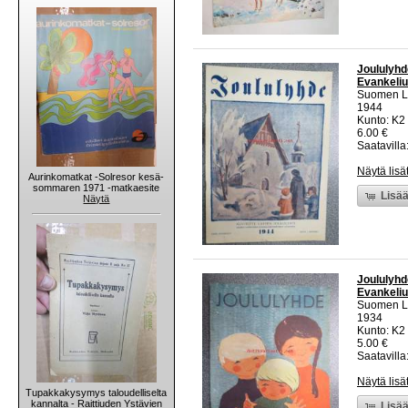
Joululyhd
Evankeli
Suomen Lu
1944
Kunto: K2 
6.00 €
Saatavilla:
Näytä lisä
Aurinkomatkat -Solresor kesä-
sommaren 1971 -matkaesite
Lisää
Näytä
Joululyhd
Evankeli
Suomen Lu
1934
Kunto: K2 
5.00 €
Saatavilla:
Näytä lisä
Tupakkakysymys taloudelliselta
kannalta - Raittiuden Ystävien
Lisää