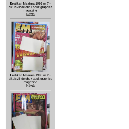
Erotiikan Maailma 1992 nr 7 -
aikuisviihdelehti / adult graphics
magazine
Näytä
Erotiikan Maailma 1993 nr 2 -
aikuisviihdelehti / adult graphics
magazine
Näytä