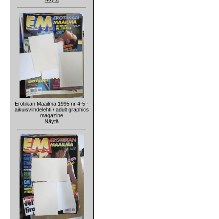
Erotiikan Maailma 1995 nr 4-5 -
aikuisviihdelehti / adult graphics
magazine
Näytä