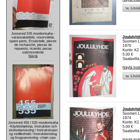
Lisää
Jonsered 535 moottorisaha -
Joululyhde
varaosaluettelo, reservdelar,
spare parts, Ersatzteile, pieces
Suomen Lu
de rechanche, piezas de
1970
repuesto, ricambi, pecas
Kunto: K2 
sobresselente
5.00 €
Näytä
Saatavilla:
Näytä lisä
Lisää
Joululyhde
Suomen Lu
1974
Kunto: K2 
Jonsered 455 / 535 moottorisaha
-Käyttöohjekirja, Instruktion och
5.00 €
skötselanvisning / Instruksksjon
Saatavilla:
og vedlikehold / Instruktionsbog
og brugsanvisning -chain saw
Näytä lisä