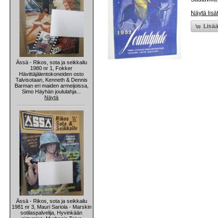
Näytä lisä
Lisää
Ässä - Rikos, sota ja seikkailu
1980 nr 1, Fokker
Hävittäjälentokoneiden osto
Talvisotaan, Kenneth & Dennis
Barman eri maiden armeijoissa,
Simo Häyhän joululahja...
Näytä
Ässä - Rikos, sota ja seikkailu
1981 nr 3, Mauri Sariola - Marskin
sotilaspalvelija, Hyvinkään