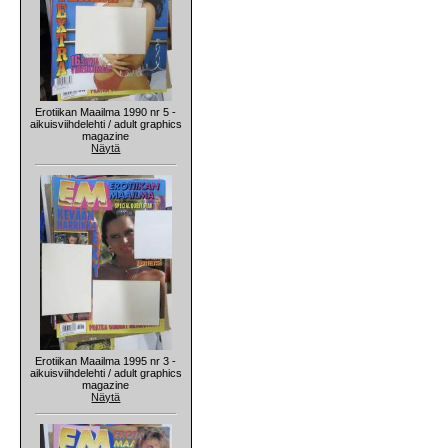
Erotiikan Maailma 1990 nr 5 -
aikuisviihdelehti / adult graphics
magazine
Näytä
Erotiikan Maailma 1995 nr 3 -
aikuisviihdelehti / adult graphics
magazine
Näytä