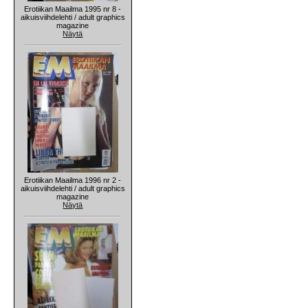
Erotiikan Maailma 1995 nr 8 -
aikuisviihdelehti / adult graphics
magazine
Näytä
Erotiikan Maailma 1996 nr 2 -
aikuisviihdelehti / adult graphics
magazine
Näytä