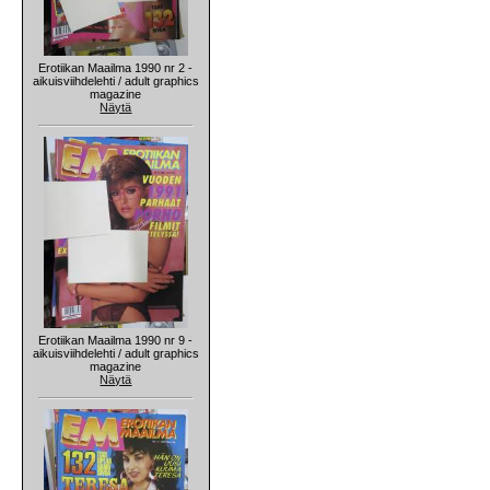
Erotiikan Maailma 1990 nr 2 -
aikuisviihdelehti / adult graphics
magazine
Näytä
Erotiikan Maailma 1990 nr 9 -
aikuisviihdelehti / adult graphics
magazine
Näytä