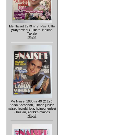
Me Naiset 1979 nr 7, Päivi Uitto
yllätysmissi Oulusta, Helena
Takalo
Näytä
Me Naiset 1986 nr 49 (2.12.),
Kaisa Korhonen, Linnan juhlien
naiset, joululahjoja, huippuneuleet
- Krizian, Aarikka mainos
Näytä