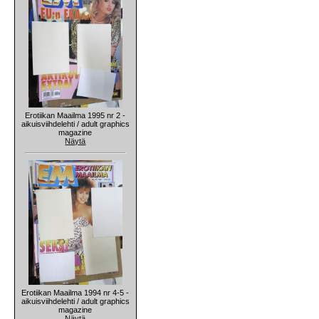
Erotiikan Maailma 1995 nr 2 -
aikuisviihdelehti / adult graphics
magazine
Näytä
Erotiikan Maailma 1994 nr 4-5 -
aikuisviihdelehti / adult graphics
magazine
Näytä