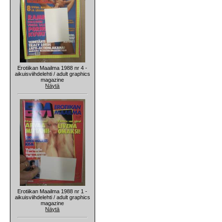
Erotiikan Maailma 1988 nr 4 -
aikuisviihdelehti / adult graphics
magazine
Näytä
Erotiikan Maailma 1988 nr 1 -
aikuisviihdelehti / adult graphics
magazine
Näytä