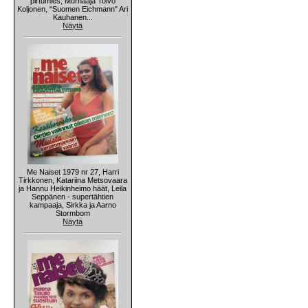
pirtumies, Murhaaja Toivo
Koljonen, "Suomen Eichmann" Ari
Kauhanen...
Näytä
Me Naiset 1979 nr 27, Harri
Tirkkonen, Katariina Metsovaara
ja Hannu Heikinheimo häät, Leila
Seppänen - supertähtien
kampaaja, Sirkka ja Aarno
Stormbom
Näytä