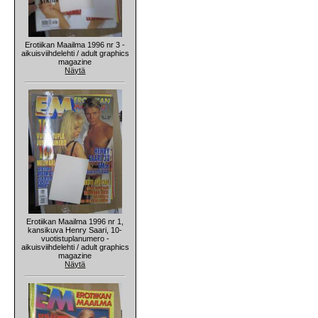
Erotiikan Maailma 1996 nr 3 -
aikuisviihdelehti / adult graphics
magazine
Näytä
Erotiikan Maailma 1996 nr 1,
kansikuva Henry Saari, 10-
vuotistuplanumero -
aikuisviihdelehti / adult graphics
magazine
Näytä