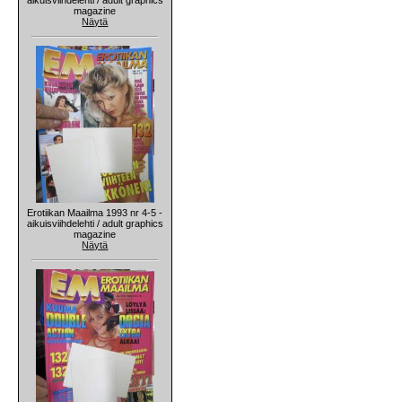
magazine
Näytä
Erotiikan Maailma 1993 nr 4-5 -
aikuisviihdelehti / adult graphics
magazine
Näytä