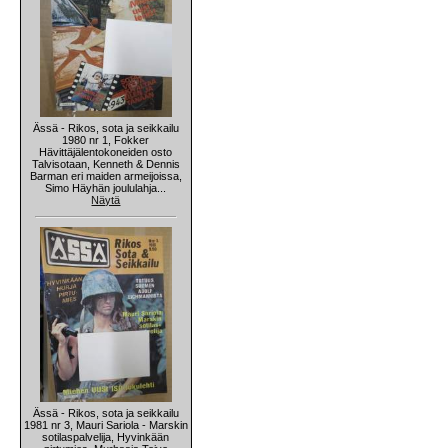
Ässä - Rikos, sota ja seikkailu
1980 nr 1, Fokker
Hävittäjälentokoneiden osto
Talvisotaan, Kenneth & Dennis
Barman eri maiden armeijoissa,
Simo Häyhän joululahja...
Näytä
Ässä - Rikos, sota ja seikkailu
1981 nr 3, Mauri Sariola - Marskin
sotilaspalvelija, Hyvinkään