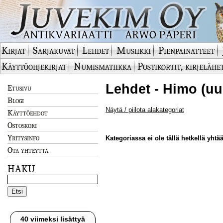
Kirjat
Sarjakuvat
Lehdet
Musiikki
Pienpainatteet
Käyttöohjekirjat
Numismatiikka
Postikortit, kirjelähe
Lehdet - Himo (uu
Etusivu
Blogi
Näytä / piilota alakategoriat
Käyttöehdot
Ostoskori
Yritysinfo
Kategoriassa ei ole tällä hetkellä yhtää
Ota yhteyttä
HAKU
40 viimeksi lisättyä