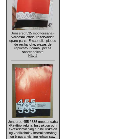
Jonsered 535 moottorisaha -
varaosaluettelo, reservdelar,
spare parts, Ersatzteile, pieces
de rechanche, piezas de
repuesto, ricambi, pecas
sobresselente
Näytä
Jonsered 455 / 535 moottorisaha
-Käyttöohjekirja, Instruktion och
skötselanvisning / Instruksksjon
og vedlikehold / Instruktionsbog
og brugsanvisning -chain saw