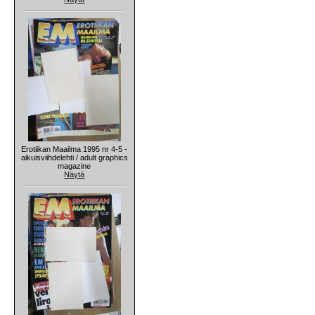
Erotiikan Maailma 1995 nr 4-5 -
aikuisviihdelehti / adult graphics
magazine
Näytä