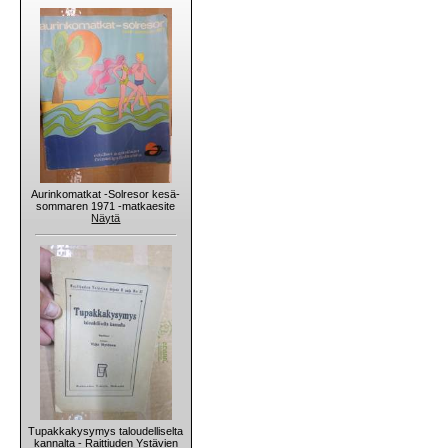
Aurinkomatkat -Solresor kesä-
sommaren 1971 -matkaesite
Näytä
Tupakkakysymys taloudelliselta
kannalta - Raittiuden Ystävien