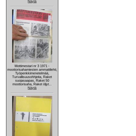
Näytä
Mottimestari nr 3 1971 -
moottorisahamiesten ammattilehti,
Työpenkkimenetelmää,
Turvallisuusohhjeita, Raket
suojasaapas, Raket 50
moottorisaha, Raket öljyt...
Näytä