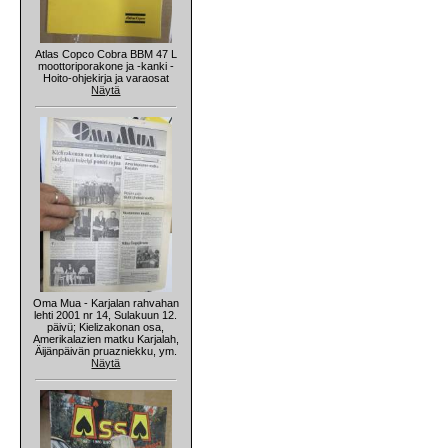
Atlas Copco Cobra BBM 47 L
moottoriporakone ja -kanki -
Hoito-ohjekirja ja varaosat
Näytä
Oma Mua - Karjalan rahvahan
lehti 2001 nr 14, Sulakuun 12.
päivü; Kielizakonan osa,
Amerikalazien matku Karjalah,
Äijänpäivän pruazniekku, ym.
Näytä