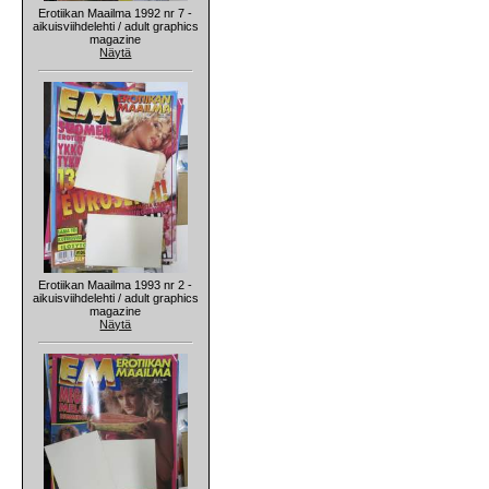
Erotiikan Maailma 1992 nr 7 -
aikuisviihdelehti / adult graphics
magazine
Näytä
Erotiikan Maailma 1993 nr 2 -
aikuisviihdelehti / adult graphics
magazine
Näytä