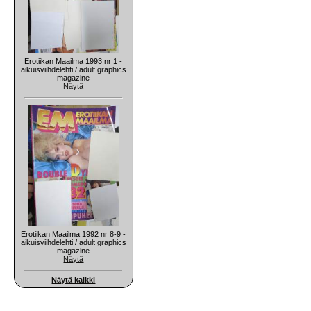
Erotiikan Maailma 1993 nr 1 -
aikuisviihdelehti / adult graphics
magazine
Näytä
Erotiikan Maailma 1992 nr 8-9 -
aikuisviihdelehti / adult graphics
magazine
Näytä
Näytä kaikki