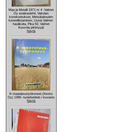
Maa ja Metalli 1971 nr 4 -Valmet
Oy asiakaslehti, Vakolan
konekoetukset, Metsätalouden
koneellistaminen, Uusia Valmet-
haulikoita, Pika 50, Valmet
Kouvola piirimyyjä
Näytä
K-maataloustyökoneet (Kesko
Oy) 1996 -tuoteluettelo / kuvasto
Näytä