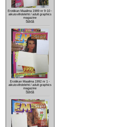
Erotiikan Maailma 1989 nr 9-10 -
aikuisviihdelehti / adult graphics
magazine
Näytä
Erotiikan Maailma 1992 nr 1 -
aikuisviihdelehti / adult graphics
magazine
Näytä