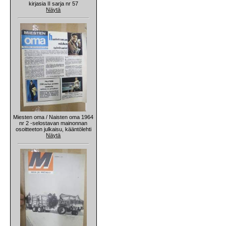
kirjasia II sarja nr 57
Näytä
Miesten oma / Naisten oma 1964
nr 2 -selostavan mainonnan
osoitteeton julkaisu, kääntölehti
Näytä