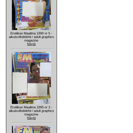
Erotiikan Maailma 1990 nr 5 -
aikuisviihdelehti / adult graphics
magazine
Näytä
Erotiikan Maailma 1995 nr 3 -
aikuisviihdelehti / adult graphics
magazine
Näytä