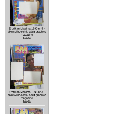
Erotiikan Maailma 1990 nr 5 -
aikuisviihdelehti / adult graphics
magazine
Näytä
Erotiikan Maailma 1995 nr 3 -
aikuisviihdelehti / adult graphics
magazine
Näytä