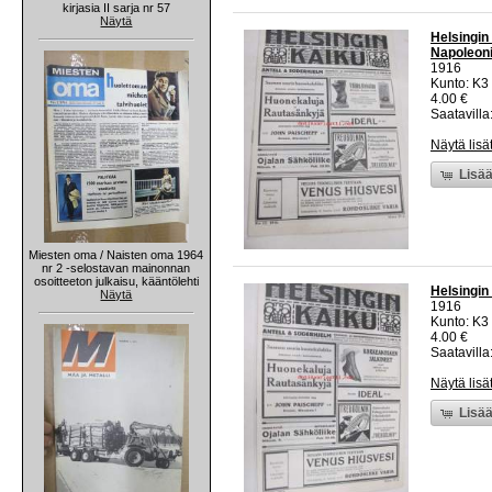
kirjasia II sarja nr 57
Näytä
Helsingin
Napoleoni
1916
Kunto: K3 
4.00 €
Saatavilla:
Näytä lisä
Lisää
Miesten oma / Naisten oma 1964
nr 2 -selostavan mainonnan
osoitteeton julkaisu, kääntölehti
Helsingin
Näytä
1916
Kunto: K3 
4.00 €
Saatavilla:
Näytä lisä
Lisää