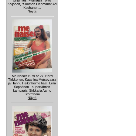
pirtumies, Murhaaja Toivo
Koljonen, "Suomen Eichmann" Ari
Kauhanen...
Näytä
Me Naiset 1979 nr 27, Harri
Tirkkonen, Katariina Metsovaara
ja Hannu Heikinheimo häät, Leila
Seppänen - supertähtien
kampaaja, Sirkka ja Aarno
Stormbom
Näytä