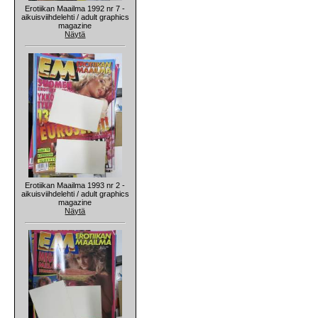
Erotiikan Maailma 1992 nr 7 -
aikuisviihdelehti / adult graphics
magazine
Näytä
Erotiikan Maailma 1993 nr 2 -
aikuisviihdelehti / adult graphics
magazine
Näytä