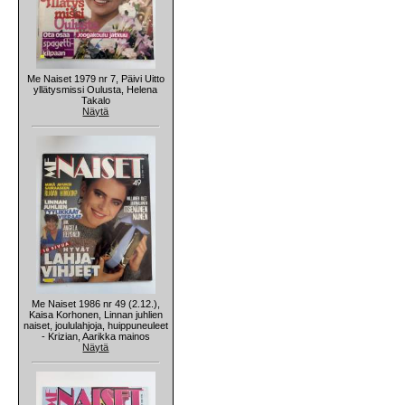
Me Naiset 1979 nr 7, Päivi Uitto
yllätysmissi Oulusta, Helena
Takalo
Näytä
Me Naiset 1986 nr 49 (2.12.),
Kaisa Korhonen, Linnan juhlien
naiset, joululahjoja, huippuneuleet
- Krizian, Aarikka mainos
Näytä