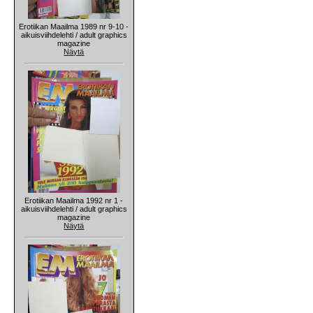
Erotiikan Maailma 1989 nr 9-10 -
aikuisviihdelehti / adult graphics
magazine
Näytä
Erotiikan Maailma 1992 nr 1 -
aikuisviihdelehti / adult graphics
magazine
Näytä