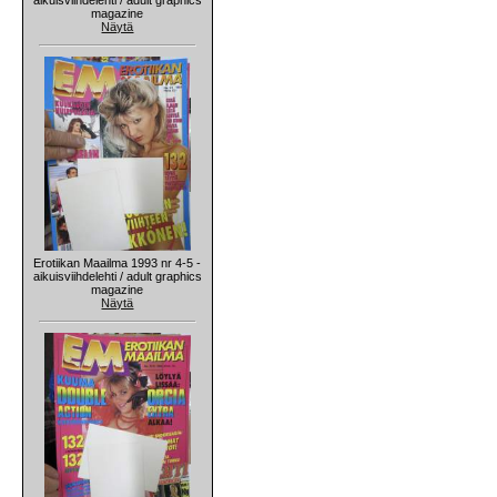
magazine
Näytä
Erotiikan Maailma 1993 nr 4-5 -
aikuisviihdelehti / adult graphics
magazine
Näytä