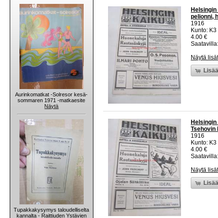
Helsingin
pelionni,
1916
Kunto: K3 
4.00 €
Saatavilla:
Näytä lisä
Lisää
Aurinkomatkat -Solresor kesä-
sommaren 1971 -matkaesite
Näytä
Helsingin
Tsehovin 
1916
Kunto: K3 
4.00 €
Saatavilla:
Näytä lisä
Lisää
Tupakkakysymys taloudelliselta
kannalta - Raittiuden Ystävien