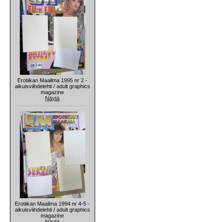
Erotiikan Maailma 1995 nr 2 -
aikuisviihdelehti / adult graphics
magazine
Näytä
Erotiikan Maailma 1994 nr 4-5 -
aikuisviihdelehti / adult graphics
magazine
Näytä