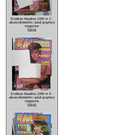
Erotiikan Maailma 1990 nr 2 -
aikuisviihdelehti / adult graphics
magazine
Näytä
Erotiikan Maailma 1990 nr 9 -
aikuisviihdelehti / adult graphics
magazine
Näytä