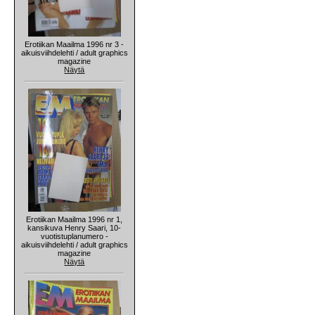
Erotiikan Maailma 1996 nr 3 -
aikuisviihdelehti / adult graphics
magazine
Näytä
Erotiikan Maailma 1996 nr 1,
kansikuva Henry Saari, 10-
vuotistuplanumero -
aikuisviihdelehti / adult graphics
magazine
Näytä