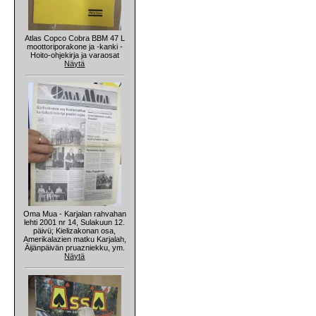
Atlas Copco Cobra BBM 47 L
moottoriporakone ja -kanki -
Hoito-ohjekirja ja varaosat
Näytä
Oma Mua - Karjalan rahvahan
lehti 2001 nr 14, Sulakuun 12.
päivü; Kielizakonan osa,
Amerikalazien matku Karjalah,
Äijänpäivän pruazniekku, ym.
Näytä