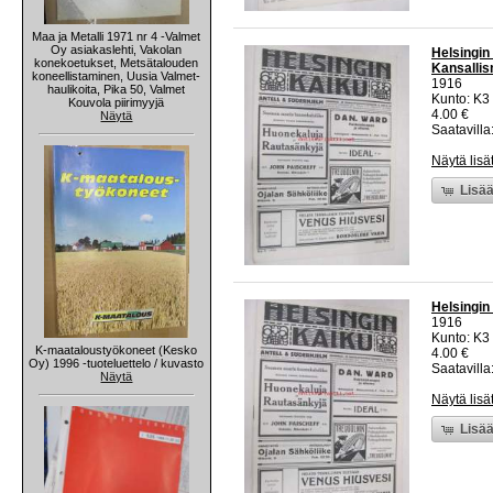
Maa ja Metalli 1971 nr 4 -Valmet
Oy asiakaslehti, Vakolan
Helsingin
konekoetukset, Metsätalouden
Kansalli
koneellistaminen, Uusia Valmet-
1916
haulikoita, Pika 50, Valmet
Kunto: K3 
Kouvola piirimyyjä
4.00 €
Näytä
Saatavilla:
Näytä lisä
Lisää
Helsingin
1916
Kunto: K3 
K-maataloustyökoneet (Kesko
4.00 €
Oy) 1996 -tuoteluettelo / kuvasto
Saatavilla:
Näytä
Näytä lisä
Lisää