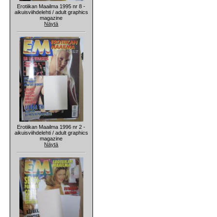
Erotiikan Maailma 1995 nr 8 -
aikuisviihdelehti / adult graphics
magazine
Näytä
Erotiikan Maailma 1996 nr 2 -
aikuisviihdelehti / adult graphics
magazine
Näytä