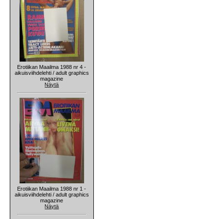
Erotiikan Maailma 1988 nr 4 -
aikuisviihdelehti / adult graphics
magazine
Näytä
Erotiikan Maailma 1988 nr 1 -
aikuisviihdelehti / adult graphics
magazine
Näytä