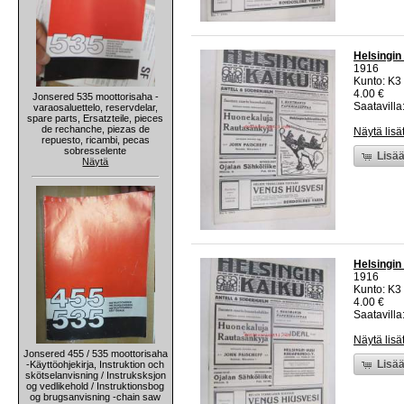
Helsingin
1916
Kunto: K3 
4.00 €
Jonsered 535 moottorisaha -
Saatavilla:
varaosaluettelo, reservdelar,
spare parts, Ersatzteile, pieces
de rechanche, piezas de
Näytä lisä
repuesto, ricambi, pecas
sobresselente
Lisää
Näytä
Helsingin
1916
Kunto: K3 
4.00 €
Saatavilla:
Näytä lisä
Jonsered 455 / 535 moottorisaha
Lisää
-Käyttöohjekirja, Instruktion och
skötselanvisning / Instruksksjon
og vedlikehold / Instruktionsbog
og brugsanvisning -chain saw