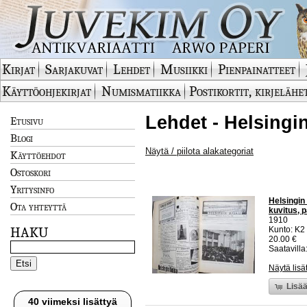
Kirjat
Sarjakuvat
Lehdet
Musiikki
Pienpainatteet
Käyttöohjekirjat
Numismatiikka
Postikortit, kirjelähe
Lehdet - Helsingi
Etusivu
Blogi
Näytä / piilota alakategoriat
Käyttöehdot
Ostoskori
Yritysinfo
Helsingin 
Ota yhteyttä
kuvitus, 
1910
HAKU
Kunto: K2 
20.00 €
Saatavilla:
Näytä lisä
Lisää
40 viimeksi lisättyä