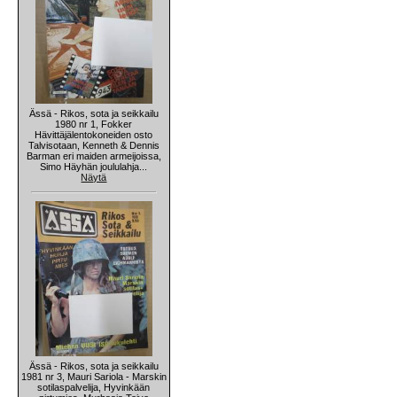
Ässä - Rikos, sota ja seikkailu
1980 nr 1, Fokker
Hävittäjälentokoneiden osto
Talvisotaan, Kenneth & Dennis
Barman eri maiden armeijoissa,
Simo Häyhän joululahja...
Näytä
Ässä - Rikos, sota ja seikkailu
1981 nr 3, Mauri Sariola - Marskin
sotilaspalvelija, Hyvinkään