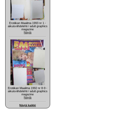
Erotiikan Maailma 1993 nr 1 -
aikuisviihdelehti / adult graphics
magazine
Näytä
Erotiikan Maailma 1992 nr 8-9 -
aikuisviihdelehti / adult graphics
magazine
Näytä
Näytä kaikki