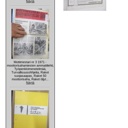
Näytä
Mottimestari nr 3 1971 -
moottorisahamiesten ammattilehti,
Työpenkkimenetelmää,
Turvallisuusohhjeita, Raket
suojasaapas, Raket 50
moottorisaha, Raket öljyt...
Näytä