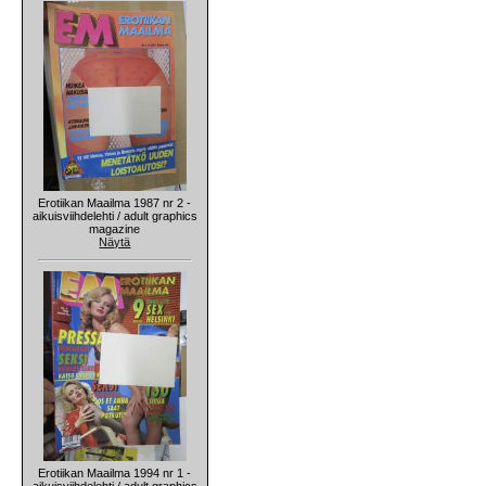
Erotiikan Maailma 1987 nr 2 -
aikuisviihdelehti / adult graphics
magazine
Näytä
Erotiikan Maailma 1994 nr 1 -
aikuisviihdelehti / adult graphics