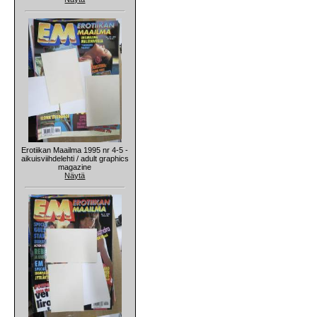
Erotiikan Maailma 1995 nr 4-5 -
aikuisviihdelehti / adult graphics
magazine
Näytä