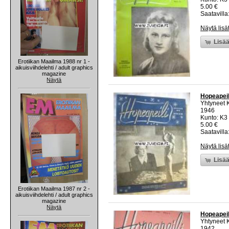
5.00 €
Saatavilla:
Näytä lisä
Lisää
Erotiikan Maailma 1988 nr 1 -
aikuisviihdelehti / adult graphics
magazine
Näytä
Hopeapeil
Yhtyneet 
1946
Kunto: K3 
5.00 €
Saatavilla:
Näytä lisä
Lisää
Erotiikan Maailma 1987 nr 2 -
aikuisviihdelehti / adult graphics
magazine
Näytä
Hopeapeil
Yhtyneet 
1942