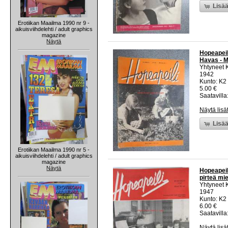
Lisää
Erotiikan Maailma 1990 nr 9 -
aikuisviihdelehti / adult graphics
magazine
Näytä
Hopeapeili
Havas - M
Yhtyneet 
1942
Kunto: K2 
5.00 €
Saatavilla:
Näytä lisä
Lisää
Erotiikan Maailma 1990 nr 5 -
aikuisviihdelehti / adult graphics
magazine
Näytä
Hopeapeili
pirteä mi
Yhtyneet 
1947
Kunto: K2 
6.00 €
Saatavilla:
Näytä lisä