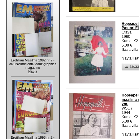
Hopeapeil
Pastori E
Otava
1960
Kunto: K2 
5.00 €
Saatavilla:
Näytä lisä
Erotiikan Maailma 1992 nr 7 -
aikuisviihdelehti / adult graphics
Lisää
magazine
Näytä
Hopeapeil
maailma n
ym.
WSOY
1944
Kunto: K2 
5.00 €
Saatavilla:
Näytä lisä
Erotiikan Maailma 1993 nr 2 -