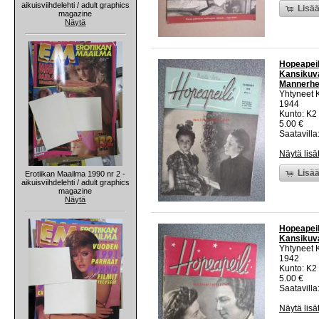
aikuisviihdelehti / adult graphics
Lisää
magazine
Näytä
Hopeapeili
Kansikuva
Mannerhe
Yhtyneet 
1944
Kunto: K2 
5.00 €
Saatavilla:
Näytä lisä
Lisää
Erotiikan Maailma 1990 nr 2 -
aikuisviihdelehti / adult graphics
magazine
Näytä
Hopeapeili
Kansikuva
Yhtyneet 
1942
Kunto: K2 
5.00 €
Saatavilla:
Näytä lisä