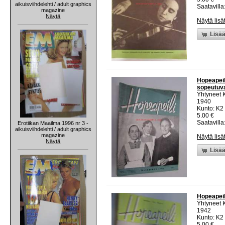
aikuisviihdelehti / adult graphics
Saatavilla:
magazine
Näytä
Näytä lisä
Lisää
Hopeapeil
sopeutuva
Yhtyneet 
1940
Kunto: K2 
5.00 €
Saatavilla:
Erotiikan Maailma 1996 nr 3 -
aikuisviihdelehti / adult graphics
magazine
Näytä lisä
Näytä
Lisää
Hopeapeili
Yhtyneet 
1942
Kunto: K2 
5.00 €