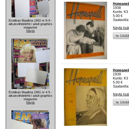
Hopeapeil
1938
Kunto: K3 
5.00 €
Saatavilla:
Erotiikan Maailma 1992 nr 8-9 -
aikuisviihdelehti / adult graphics
magazine
Näytä lisä
Näytä
Lisää
Hopeapeil
1939
Kunto: K3 
5.00 €
Saatavilla:
Erotiikan Maailma 1991 nr 4-5 -
Näytä lisä
aikuisviihdelehti / adult graphics
magazine
Lisää
Näytä