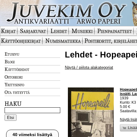
Kirjat
Sarjakuvat
Lehdet
Musiikki
Pienpainatteet
Käyttöohjekirjat
Numismatiikka
Postikortit, kirjelähe
Lehdet - Hopeapei
Etusivu
Blogi
Näytä / piilota alakategoriat
Käyttöehdot
Ostoskori
Yritysinfo
Hopeapeil
Ota yhteyttä
isoäiti, 
1939
HAKU
Kunto: K3
5.00 €
Saatavilla:
Näytä lisä
Lisää
40 viimeksi lisättyä