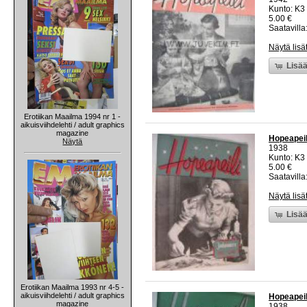
Kunto: K3 
5.00 €
Saatavilla:
Näytä lisä
Lisää
Erotiikan Maailma 1994 nr 1 -
aikuisviihdelehti / adult graphics
magazine
Hopeapeil
Näytä
1938
Kunto: K3 
5.00 €
Saatavilla:
Näytä lisä
Lisää
Erotiikan Maailma 1993 nr 4-5 -
aikuisviihdelehti / adult graphics
Hopeapeil
magazine
1938