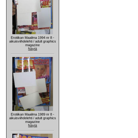
Erotiikan Maailma 1994 nr 8 -
aikuisviihdelehti / adult graphics
magazine
Näytä
Erotiikan Maailma 1989 nr 8 -
aikuisviihdelehti / adult graphics
magazine
Näytä