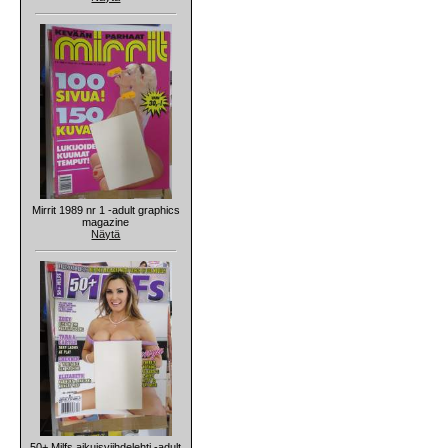
Mirrit 1989 nr 1 -adult graphics
magazine
Näytä
50+ Milfs aikuisviihdelehti -adult