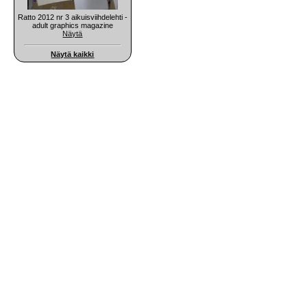
Ratto 2012 nr 3 aikuisviihdelehti -
adult graphics magazine
Näytä
Näytä kaikki