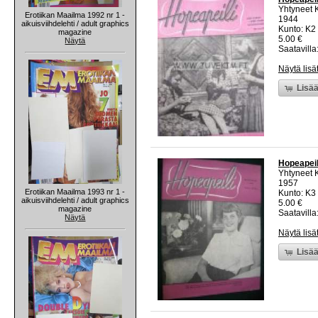
Yhtyneet 
Erotiikan Maailma 1992 nr 1 -
1944
aikuisviihdelehti / adult graphics
Kunto: K2 
magazine
5.00 €
Näytä
Saatavilla:
Näytä lisä
Lisää
Hopeapeil
Yhtyneet 
1957
Erotiikan Maailma 1993 nr 1 -
Kunto: K3 
aikuisviihdelehti / adult graphics
5.00 €
magazine
Saatavilla:
Näytä
Näytä lisä
Lisää