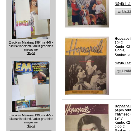
Näytä lisä
Lisää
Hopeapeil
Erotiikan Maailma 1994 nr 4-5 -
1942
aikuisviihdelehti / adult graphics
Kunto: K3 
magazine
5.00 €
Näytä
Saatavilla:
Näytä lisä
Lisää
Hopeapeili
papin rou
Yhtyneet 
Erotiikan Maailma 1995 nr 4-5 -
1947
aikuisviihdelehti / adult graphics
magazine
Kunto: K2 
Näytä
5.00 €
Saatavilla: