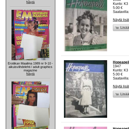
Näytä
Kunto: K3 
5.00 €
Saatavilla:
Näytä lisä
Lisää
Hopeapeil
Erotiikan Maailma 1989 nr 9-10 -
1947
aikuisviihdelehti / adult graphics
Kunto: K3 
magazine
Näytä
5.00 €
Saatavilla:
Näytä lisä
Lisää
Hopeapeil