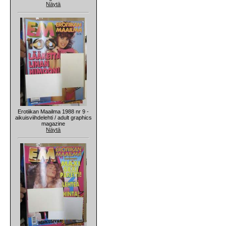
Näytä
Erotiikan Maailma 1988 nr 9 -
aikuisviihdelehti / adult graphics
magazine
Näytä