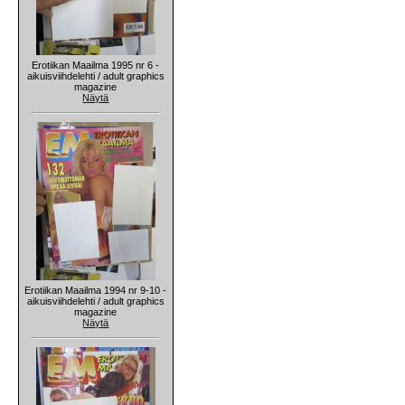
Erotiikan Maailma 1995 nr 6 -
aikuisviihdelehti / adult graphics
magazine
Näytä
Erotiikan Maailma 1994 nr 9-10 -
aikuisviihdelehti / adult graphics
magazine
Näytä