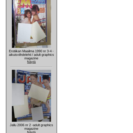
Erotiikan Maailma 1990 nr 3-4 -
aikuisviihdelehti / adult graphics
magazine
Näytä
Jallu 2006 nr 2 -adult graphics
magazine
Näytä