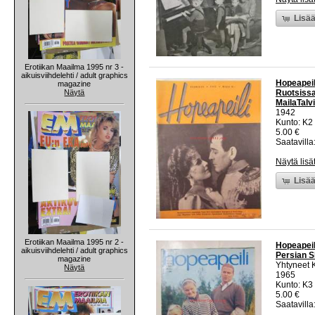
Lisää
Erotiikan Maailma 1995 nr 3 -
aikuisviihdelehti / adult graphics
Hopeapeil
magazine
Näytä
Ruotsissa
MailaTalvi
1942
Kunto: K2 
5.00 €
Saatavilla:
Näytä lisä
Lisää
Erotiikan Maailma 1995 nr 2 -
Hopeapeil
aikuisviihdelehti / adult graphics
Persian S
magazine
Yhtyneet 
Näytä
1965
Kunto: K3 
5.00 €
Saatavilla: