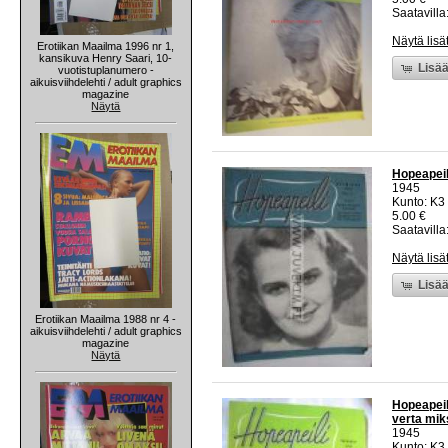
Saatavilla:
Näytä lisä
Erotiikan Maailma 1996 nr 1,
kansikuva Henry Saari, 10-
Lisää
vuotistuplanumero -
aikuisviihdelehti / adult graphics
magazine
Näytä
Hopeapeil
1945
Kunto: K3 
5.00 €
Saatavilla:
Näytä lisä
Lisää
Erotiikan Maailma 1988 nr 4 -
aikuisviihdelehti / adult graphics
magazine
Näytä
Hopeapeil
verta mik
1945
Kunto: K3 