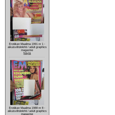
Erotiikan Maailma 1991 nr 1 -
aikuisviihdelehti / adult graphics
magazine
Näytä
Erotiikan Maailma 1988 nr 8 -
aikuisviihdelehti / adult graphics
magazine