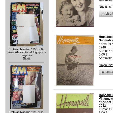
Näytä lisä
Lisää
Hopeapeil
Suomalain
Yhtyneet 
1948
Erotiikan Maailma 1995 nr 8 -
Kunto: K2 
aikuisviihdelehti / adult graphics
5.00 €
magazine
Saatavilla:
Näytä
Näytä lisä
Lisää
Hopeapeil
Vihanneksi
Yhtyneet 
1942
Kunto: K2 
Erotiikan Maailma 1996 nr 2 -
5.00 €