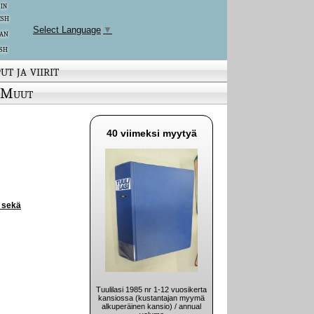
 in
ish
Select Language
▼
an
sh
ut ja viirit
Muut
40 viimeksi myytyä
a sekä
Tuulilasi 1985 nr 1-12 vuosikerta
kansiossa (kustantajan myymä
alkuperäinen kansio) / annual