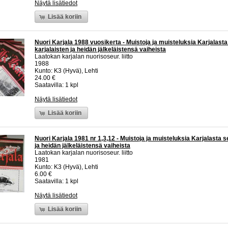
Näytä lisätiedot
Lisää koriin
Nuori Karjala 1988 vuosikerta - Muistoja ja muisteluksia Karjalast
karjalaisten ja heidän jälkeläistensä vaiheista
Laatokan karjalan nuorisoseur. liitto
1988
Kunto: K3 (Hyvä), Lehti
24.00 €
Saatavilla: 1 kpl
Näytä lisätiedot
Lisää koriin
Nuori Karjala 1981 nr 1,3,12 - Muistoja ja muisteluksia Karjalasta s
ja heidän jälkeläistensä vaiheista
Laatokan karjalan nuorisoseur. liitto
1981
Kunto: K3 (Hyvä), Lehti
6.00 €
Saatavilla: 1 kpl
Näytä lisätiedot
Lisää koriin