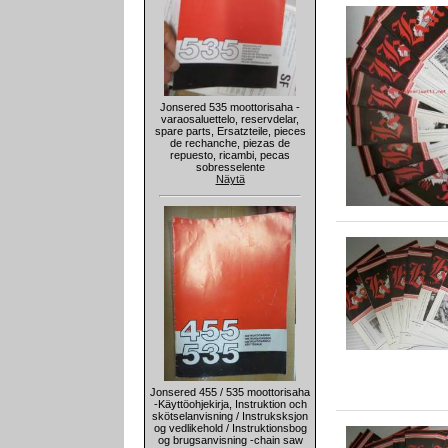
Jonsered 535 moottorisaha -
varaosaluettelo, reservdelar,
spare parts, Ersatzteile, pieces
de rechanche, piezas de
repuesto, ricambi, pecas
sobresselente
Näytä
Jonsered 455 / 535 moottorisaha
-Käyttöohjekirja, Instruktion och
skötselanvisning / Instruksksjon
og vedlikehold / Instruktionsbog
og brugsanvisning -chain saw