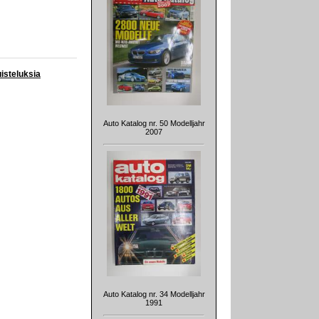
uisteluksia
Auto Katalog nr. 50 Modelljahr
2007
Auto Katalog nr. 34 Modelljahr
1991