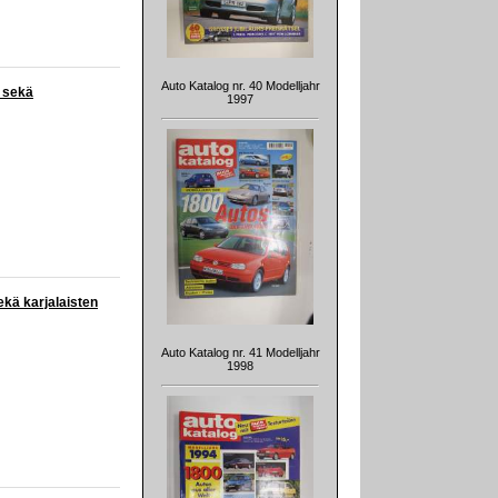
Auto Katalog nr. 40 Modelljahr
a sekä
1997
ekä karjalaisten
Auto Katalog nr. 41 Modelljahr
1998