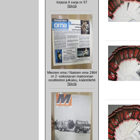
kirjasia II sarja nr 57
Näytä
Miesten oma / Naisten oma 1964
nr 2 -selostavan mainonnan
osoitteeton julkaisu, kääntölehti
Näytä