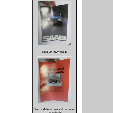
Saab 99 -myyntiesite
Saab - Melkein uusi Ysikuutonen -
myyntiesite