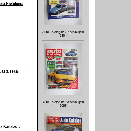
ksia Karjalasta
Auto Katalog nr. 37 Modelljahr
1994
alasta sekä
Auto Katalog nr. 38 Modelljahr
1995
ia Karjalasta