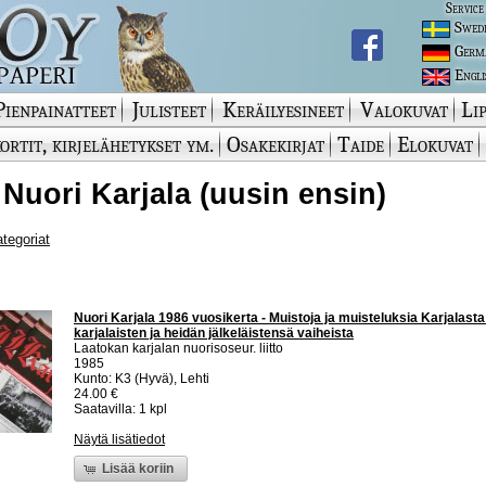
Service
Swed
Germ
Engli
Pienpainatteet
Julisteet
Keräilyesineet
Valokuvat
Lip
ortit, kirjelähetykset ym.
Osakekirjat
Taide
Elokuvat
 Nuori Karjala (uusin ensin)
ategoriat
Nuori Karjala 1986 vuosikerta - Muistoja ja muisteluksia Karjalast
karjalaisten ja heidän jälkeläistensä vaiheista
Laatokan karjalan nuorisoseur. liitto
1985
Kunto: K3 (Hyvä), Lehti
24.00 €
Saatavilla: 1 kpl
Näytä lisätiedot
Lisää koriin