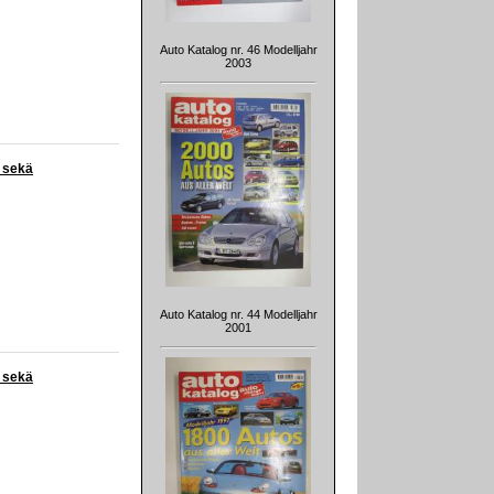
Auto Katalog nr. 46 Modelljahr
2003
a sekä
Auto Katalog nr. 44 Modelljahr
2001
a sekä