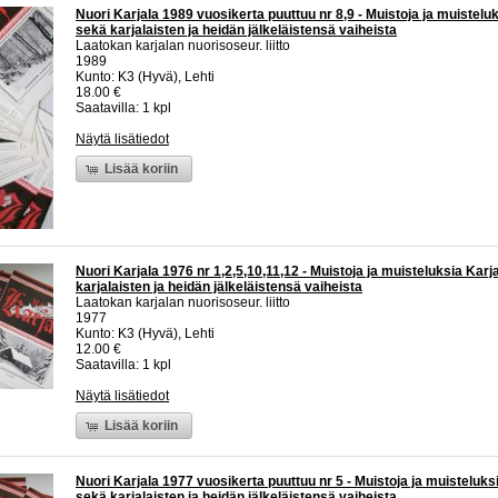
Nuori Karjala 1989 vuosikerta puuttuu nr 8,9 - Muistoja ja muistelu
sekä karjalaisten ja heidän jälkeläistensä vaiheista
Laatokan karjalan nuorisoseur. liitto
1989
Kunto: K3 (Hyvä), Lehti
18.00 €
Saatavilla: 1 kpl
Näytä lisätiedot
Lisää koriin
Nuori Karjala 1976 nr 1,2,5,10,11,12 - Muistoja ja muisteluksia Karj
karjalaisten ja heidän jälkeläistensä vaiheista
Laatokan karjalan nuorisoseur. liitto
1977
Kunto: K3 (Hyvä), Lehti
12.00 €
Saatavilla: 1 kpl
Näytä lisätiedot
Lisää koriin
Nuori Karjala 1977 vuosikerta puuttuu nr 5 - Muistoja ja muisteluks
sekä karjalaisten ja heidän jälkeläistensä vaiheista