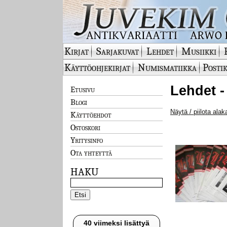
Kirjat
Sarjakuvat
Lehdet
Musiikki
Käyttöohjekirjat
Numismatiikka
Postik
Lehdet -
Etusivu
Blogi
Näytä / piilota alak
Käyttöehdot
Ostoskori
Yritysinfo
Ota yhteyttä
HAKU
40 viimeksi lisättyä