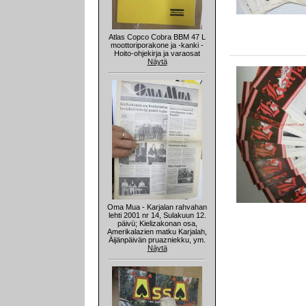
Atlas Copco Cobra BBM 47 L
moottoriporakone ja -kanki -
Hoito-ohjekirja ja varaosat
Näytä
Oma Mua - Karjalan rahvahan
lehti 2001 nr 14, Sulakuun 12.
päivü; Kielizakonan osa,
Amerikalazien matku Karjalah,
Äijänpäivän pruazniekku, ym.
Näytä