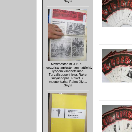
Näytä
Mottimestari nr 3 1971 -
moottorisahamiesten ammattilehti,
Työpenkkimenetelmää,
Turvallisuusohhjeita, Raket
suojasaapas, Raket 50
moottorisaha, Raket öljyt...
Näytä