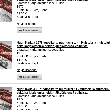
Laatokan karjalan nuorisoseur. liitto
1977
Kunto: K3 (Hyvä), Lehti
22.00 €
Saatavilla: 1 kpl
Näytä lisätiedot
Lisää koriin
Nuori Karjala 1978 vuosikerta puuttuu nr 1-4 - Muistoja ja muistelu
sekä karjalaisten ja heidän jälkeläistensä vaiheista
Laatokan karjalan nuorisoseur. liitto
1978
Kunto: K3 (Hyvä), Lehti
14.00 €
Saatavilla: 1 kpl
Näytä lisätiedot
Lisää koriin
Nuori Karjala 1979 vuosikerta puuttuu nr 11 - Muistoja ja muisteluk
sekä karjalaisten ja heidän jälkeläistensä vaiheista
Laatokan karjalan nuorisoseur. liitto
1979
Kunto: K3 (Hyvä), Lehti
22.00 €
Saatavilla: 1 kpl