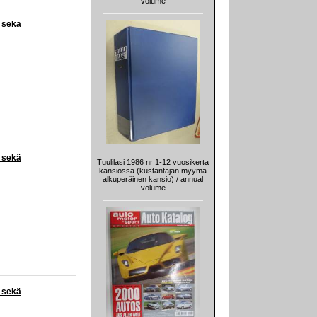
volume
a sekä
a sekä
Tuulilasi 1986 nr 1-12 vuosikerta
kansiossa (kustantajan myymä
alkuperäinen kansio) / annual
volume
a sekä