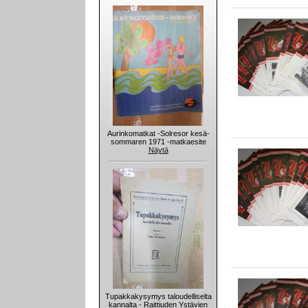
Aurinkomatkat -Solresor kesä-
sommaren 1971 -matkaesite
Näytä
Tupakkakysymys taloudelliselta
kannalta - Raittiuden Ystävien