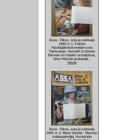
Ässä - Rikos, sota ja seikkailu
1980 nr 1, Fokker
Hävittäjälentokoneiden osto
Talvisotaan, Kenneth & Dennis
Barman eri maiden armeijoissa,
Simo Häyhän joululahja...
Näytä
Ässä - Rikos, sota ja seikkailu
1981 nr 3, Mauri Sariola - Marskin
sotilaspalvelija, Hyvinkään