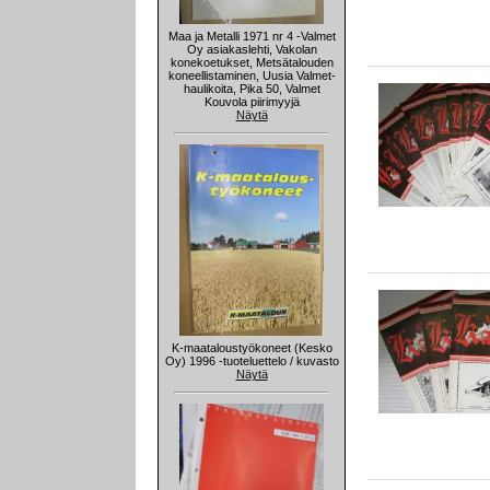
Maa ja Metalli 1971 nr 4 -Valmet
Oy asiakaslehti, Vakolan
konekoetukset, Metsätalouden
koneellistaminen, Uusia Valmet-
haulikoita, Pika 50, Valmet
Kouvola piirimyyjä
Näytä
K-maataloustyökoneet (Kesko
Oy) 1996 -tuoteluettelo / kuvasto
Näytä