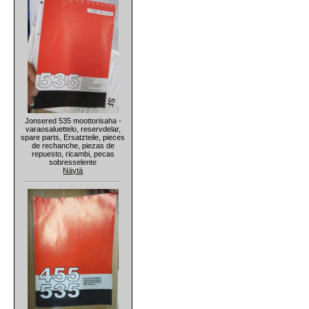
Jonsered 535 moottorisaha -
varaosaluettelo, reservdelar,
spare parts, Ersatzteile, pieces
de rechanche, piezas de
repuesto, ricambi, pecas
sobresselente
Näytä