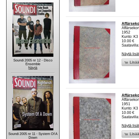
Affärseko
Affärsekon
1952
Kunto: K3
10.00 €
Saatavilla:
Näytä lisä
Soundi 2005 nr 12 - Disco
Lisää
Ensemble
Näytä
Affärseko
Affärsekon
1951
Kunto: K3
10.00 €
Saatavilla:
Näytä lisä
Soundi 2005 nr 11 - System Of A
Lisää
Down