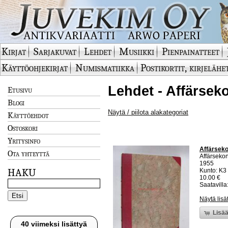
Kirjat
Sarjakuvat
Lehdet
Musiikki
Pienpainatteet
Käyttöohjekirjat
Numismatiikka
Postikortit, kirjelähe
Lehdet - Affärsek
Etusivu
Blogi
Näytä / piilota alakategoriat
Käyttöehdot
Ostoskori
Yritysinfo
Affärseko
Ota yhteyttä
Affärsekon
1955
HAKU
Kunto: K3
10.00 €
Saatavilla:
Näytä lisä
Lisää
40 viimeksi lisättyä