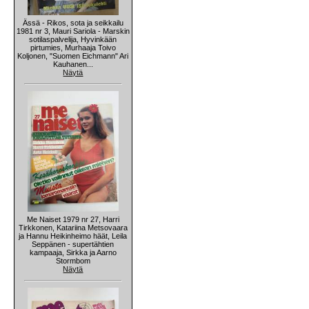
Ässä - Rikos, sota ja seikkailu
1981 nr 3, Mauri Sariola - Marskin
sotilaspalvelija, Hyvinkään
pirtumies, Murhaaja Toivo
Koljonen, "Suomen Eichmann" Ari
Kauhanen...
Näytä
Me Naiset 1979 nr 27, Harri
Tirkkonen, Katariina Metsovaara
ja Hannu Heikinheimo häät, Leila
Seppänen - supertähtien
kampaaja, Sirkka ja Aarno
Stormbom
Näytä