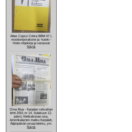
Atlas Copco Cobra BBM 47 L
moottoriporakone ja -kanki -
Hoito-ohjekirja ja varaosat
Näytä
Oma Mua - Karjalan rahvahan
lehti 2001 nr 14, Sulakuun 12.
päivü; Kielizakonan osa,
Amerikalazien matku Karjalah,
Äijänpäivän pruazniekku, ym.
Näytä