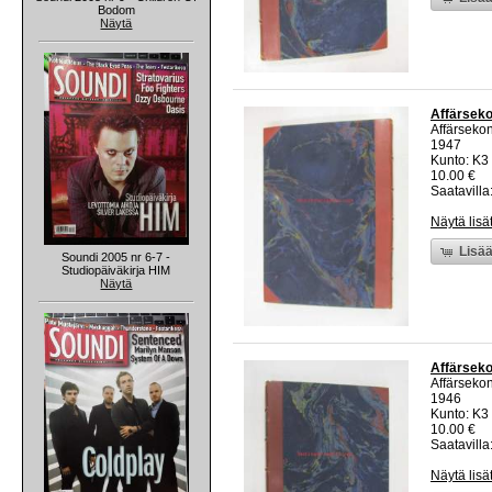
Bodom
Näytä
Affärseko
Affärsekon
1947
Kunto: K3
10.00 €
Saatavilla:
Näytä lisä
Lisää
Soundi 2005 nr 6-7 -
Studiopäiväkirja HIM
Näytä
Affärseko
Affärsekon
1946
Kunto: K3
10.00 €
Saatavilla:
Näytä lisä