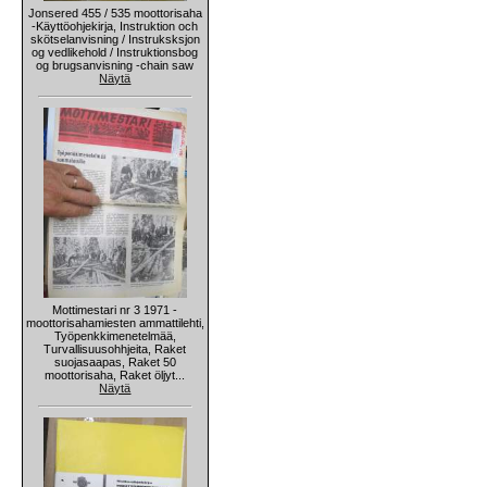
Jonsered 455 / 535 moottorisaha
-Käyttöohjekirja, Instruktion och
skötselanvisning / Instruksksjon
og vedlikehold / Instruktionsbog
og brugsanvisning -chain saw
Näytä
Mottimestari nr 3 1971 -
moottorisahamiesten ammattilehti,
Työpenkkimenetelmää,
Turvallisuusohhjeita, Raket
suojasaapas, Raket 50
moottorisaha, Raket öljyt...
Näytä