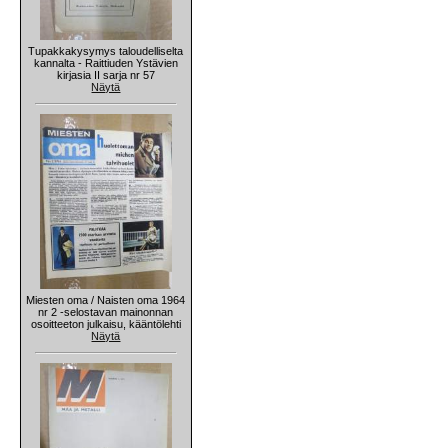
Tupakkakysymys taloudelliselta
kannalta - Raittiuden Ystävien
kirjasia II sarja nr 57
Näytä
Miesten oma / Naisten oma 1964
nr 2 -selostavan mainonnan
osoitteeton julkaisu, kääntölehti
Näytä