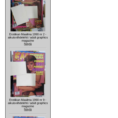
Erotiikan Maailma 1990 nr 2 -
aikuisviihdelehti / adult graphics
magazine
Näytä
Erotiikan Maailma 1990 nr 9 -
aikuisviihdelehti / adult graphics
magazine
Näytä