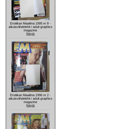
Erotiikan Maailma 1995 nr 8 -
aikuisviihdelehti / adult graphics
magazine
Näytä
Erotiikan Maailma 1996 nr 2 -
aikuisviihdelehti / adult graphics
magazine
Näytä