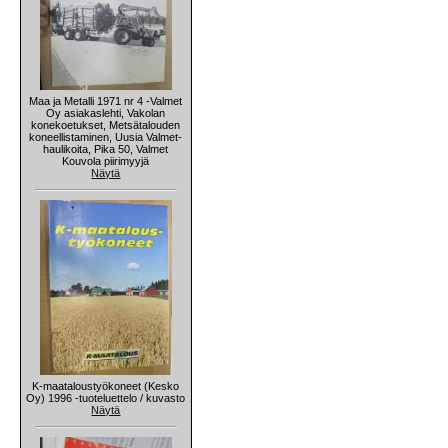
Maa ja Metalli 1971 nr 4 -Valmet
Oy asiakaslehti, Vakolan
konekoetukset, Metsätalouden
koneellistaminen, Uusia Valmet-
haulikoita, Pika 50, Valmet
Kouvola piirimyyjä
Näytä
K-maataloustyökoneet (Kesko
Oy) 1996 -tuoteluettelo / kuvasto
Näytä