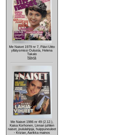
Me Naiset 1979 nr 7, Päivi Uitto
yllätysmissi Oulusta, Helena
Takalo
Näytä
Me Naiset 1986 nr 49 (2.12.),
Kaisa Korhonen, Linnan juhlien
naiset, joululahjoja, huippuneuleet
- Krizian, Aarikka mainos