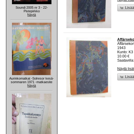
Soundi 2005 nr 3 - 22-
Lisää
Pistepirkko
Näytä
Affärseko
Affärsekon
1943
Kunto: K3
10.00 €
Saatavilla:
Näytä lisä
Lisää
Aurinkomatkat -Solresor kesä-
sommaren 1971 -matkaesite
Näytä