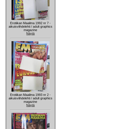
Erotiikan Maailma 1992 nr 7 -
aikuisviihdelehti / adult graphics
magazine
Näytä
Erotiikan Maailma 1993 nr 2 -
aikuisviihdelehti / adult graphics
magazine
Näytä