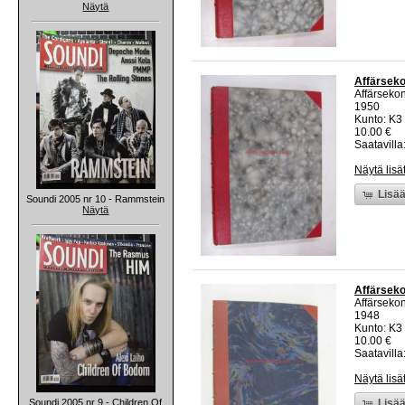
Näytä
Affärseko
Affärsekon
1950
Kunto: K3
10.00 €
Saatavilla:
Näytä lisä
Lisää
Soundi 2005 nr 10 - Rammstein
Näytä
Affärseko
Affärsekon
1948
Kunto: K3
10.00 €
Saatavilla:
Näytä lisä
Soundi 2005 nr 9 - Children Of
Lisää