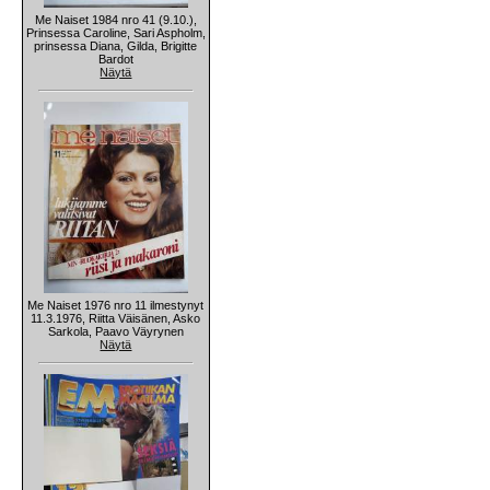
Me Naiset 1984 nro 41 (9.10.),
Prinsessa Caroline, Sari Aspholm,
prinsessa Diana, Gilda, Brigitte
Bardot
Näytä
Me Naiset 1976 nro 11 ilmestynyt
11.3.1976, Riitta Väisänen, Asko
Sarkola, Paavo Väyrynen
Näytä