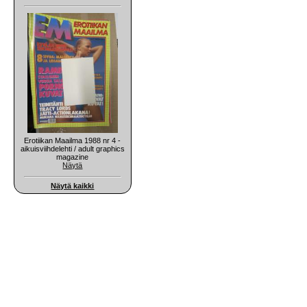
Erotiikan Maailma 1988 nr 4 -
aikuisviihdelehti / adult graphics
magazine
Näytä
Näytä kaikki