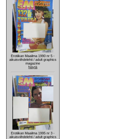
Erotiikan Maailma 1990 nr 5 -
aikuisviihdelehti / adult graphics
magazine
Näytä
Erotiikan Maailma 1995 nr 3 -
aikuisviihdelehti / adult graphics