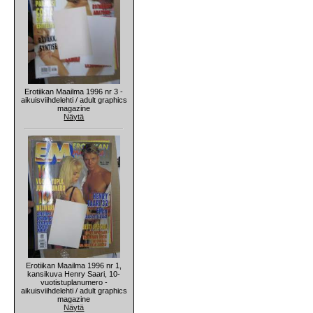
Erotiikan Maailma 1996 nr 3 -
aikuisviihdelehti / adult graphics
magazine
Näytä
Erotiikan Maailma 1996 nr 1,
kansikuva Henry Saari, 10-
vuotistuplanumero -
aikuisviihdelehti / adult graphics
magazine
Näytä