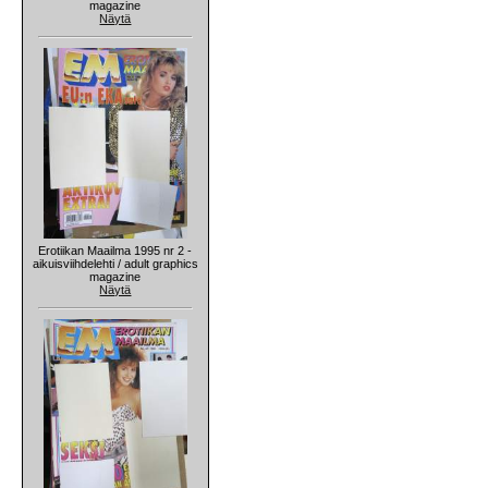
magazine
Näytä
Erotiikan Maailma 1995 nr 2 -
aikuisviihdelehti / adult graphics
magazine
Näytä