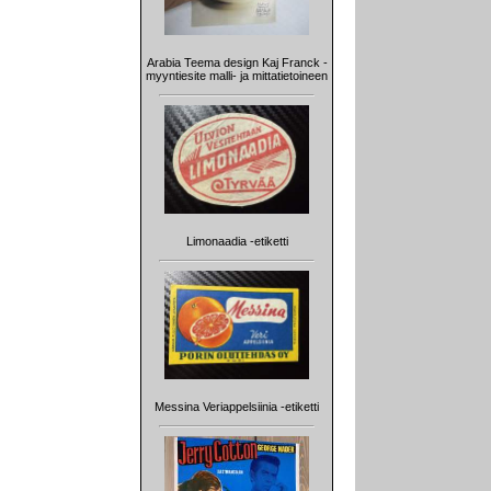
Arabia Teema design Kaj Franck -
myyntiesite malli- ja mittatietoineen
Limonaadia -etiketti
Messina Veriappelsiinia -etiketti