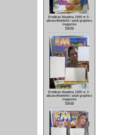
Erotiikan Maailma 1990 nr 5 -
aikuisviihdelehti / adult graphics
magazine
Näytä
Erotiikan Maailma 1995 nr 3 -
aikuisviihdelehti / adult graphics
magazine
Näytä