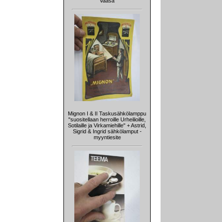
Vaasa
Mignon I & II Taskusähkölamppu
"suositellaan herroille Urheilioille,
Sotilaille ja Virkamiehille" + Astrid,
Sigrid & Ingrid sähkölamput -
myyntiesite