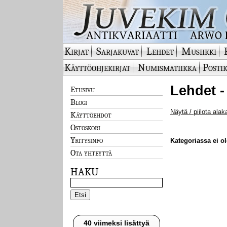
Kirjat
Sarjakuvat
Lehdet
Musiikki
Käyttöohjekirjat
Numismatiikka
Postik
Lehdet -
Etusivu
Blogi
Näytä / piilota alak
Käyttöehdot
Ostoskori
Yritysinfo
Kategoriassa ei ole
Ota yhteyttä
HAKU
40 viimeksi lisättyä