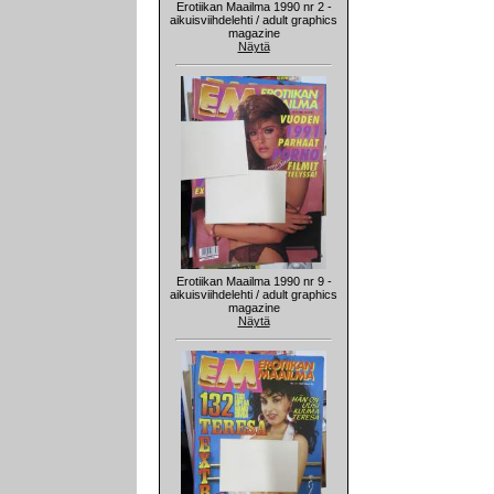
Erotiikan Maailma 1990 nr 2 -
aikuisviihdelehti / adult graphics
magazine
Näytä
Erotiikan Maailma 1990 nr 9 -
aikuisviihdelehti / adult graphics
magazine
Näytä