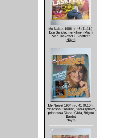
Me Naiset 1986 nr 46 (11.11.),
Esa Sariola, merkillinen Miami
Vice, laskettelu - vaatteet
Näytä
Me Naiset 1984 nro 41 (9.10.),
Prinsessa Caroline, Sari Aspholm,
prinsessa Diana, Gilda, Brigitte
Bardot
Näytä