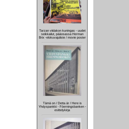
Tarzan viidakon kuningas - uudet
seikkailut, pääosassa Herman
Brix -elokuvajuliste / movie poster
Tämä on / Detta är / Here is
Yhdyspankki - Föerningsbanken -
esittelykirja