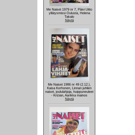
Me Naiset 1979 nr 7, Päivi Uitto
yllätysmissi Oulusta, Helena
Takalo
Näytä
Me Naiset 1986 nr 49 (2.12.),
Kaisa Korhonen, Linnan juhlien
naiset, joululahjoja, huippuneuleet
- Krizian, Aarikka mainos
Näytä