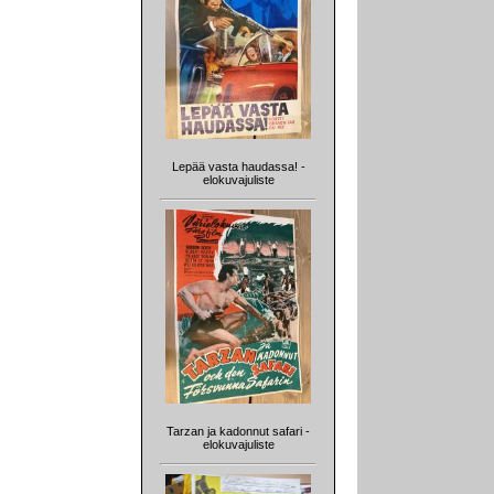
Lepää vasta haudassa! -
elokuvajuliste
Tarzan ja kadonnut safari -
elokuvajuliste