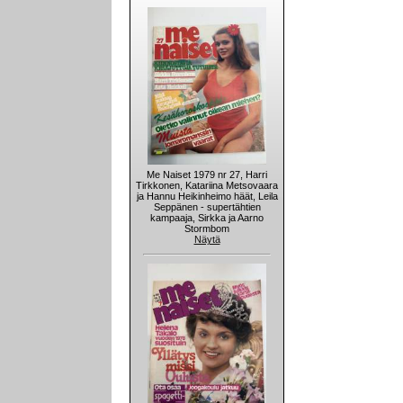
Me Naiset 1979 nr 27, Harri
Tirkkonen, Katariina Metsovaara
ja Hannu Heikinheimo häät, Leila
Seppänen - supertähtien
kampaaja, Sirkka ja Aarno
Stormbom
Näytä