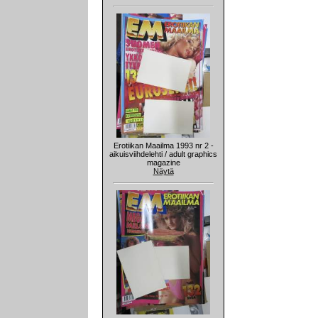
Erotiikan Maailma 1993 nr 2 -
aikuisviihdelehti / adult graphics
magazine
Näytä