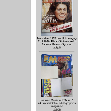
Me Naiset 1976 nro 11 ilmestynyt
11.3.1976, Riitta Väisänen, Asko
Sarkola, Paavo Väyrynen
Näytä
Erotiikan Maailma 1992 nr 7 -
aikuisviihdelehti / adult graphics
magazine
Näytä