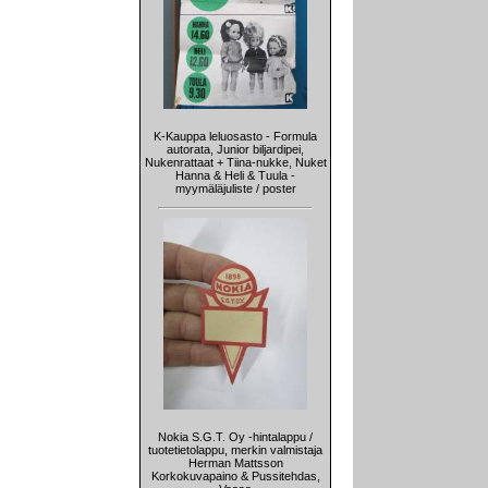
K-Kauppa leluosasto - Formula
autorata, Junior biljardipei,
Nukenrattaat + Tiina-nukke, Nuket
Hanna & Heli & Tuula -
myymäläjuliste / poster
Nokia S.G.T. Oy -hintalappu /
tuotetietolappu, merkin valmistaja
Herman Mattsson
Korkokuvapaino & Pussitehdas,