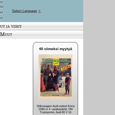
 in
ish
Select Language
▼
an
sh
ut ja viirit
Muut
40 viimeksi myytyä
Volkswagen-Audi uutiset Extra
1990 nr 4 -asiakaslehti, VW
Transporter, Audi 80 V 16