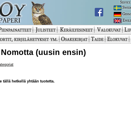
Service
Swed
Germ
Engli
Pienpainatteet
Julisteet
Keräilyesineet
Valokuvat
Lip
ortit, kirjelähetykset ym.
Osakekirjat
Taide
Elokuvat
 Nomotta (uusin ensin)
ategoriat
 tällä hetkellä yhtään tuotetta.