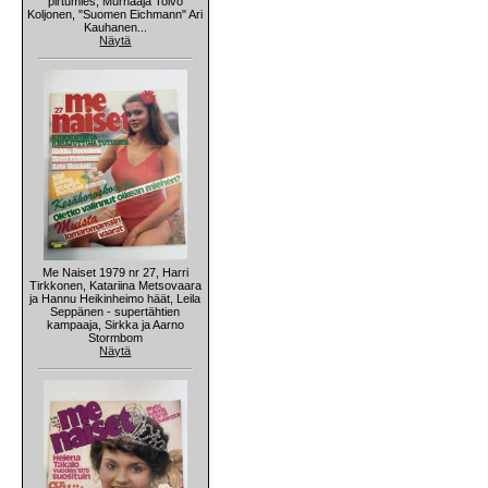
pirtumies, Murhaaja Toivo
Koljonen, "Suomen Eichmann" Ari
Kauhanen...
Näytä
Me Naiset 1979 nr 27, Harri
Tirkkonen, Katariina Metsovaara
ja Hannu Heikinheimo häät, Leila
Seppänen - supertähtien
kampaaja, Sirkka ja Aarno
Stormbom
Näytä