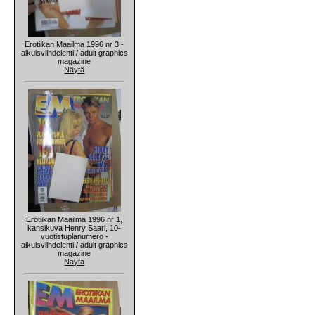
Erotiikan Maailma 1996 nr 3 -
aikuisviihdelehti / adult graphics
magazine
Näytä
Erotiikan Maailma 1996 nr 1,
kansikuva Henry Saari, 10-
vuotistuplanumero -
aikuisviihdelehti / adult graphics
magazine
Näytä