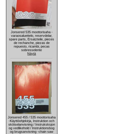
Jonsered 535 moottorisaha -
varaosaluettelo, reservdelar,
spare parts, Ersatzteile, pieces
de rechanche, piezas de
repuesto, ricambi, pecas
sobresselente
Näytä
Jonsered 455 / 535 moottorisaha
-Käyttöohjekirja, Instruktion och
skötselanvisning / Instruksksjon
og vedlikehold / Instruktionsbog
og brugsanvisning -chain saw