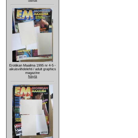
Erotiikan Maailma 1995 nr 4-5 -
aikuisviihdelehti / adult graphics
magazine
Näytä