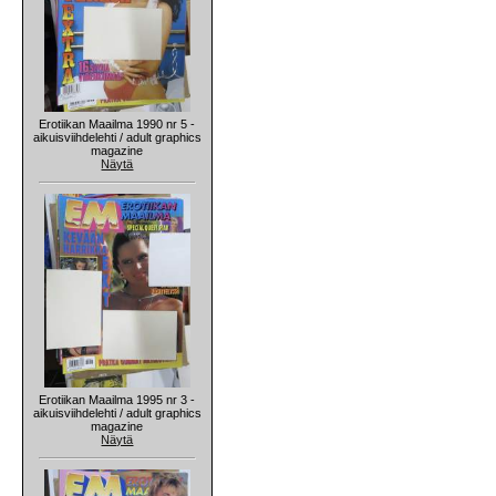
Erotiikan Maailma 1990 nr 5 -
aikuisviihdelehti / adult graphics
magazine
Näytä
Erotiikan Maailma 1995 nr 3 -
aikuisviihdelehti / adult graphics
magazine
Näytä