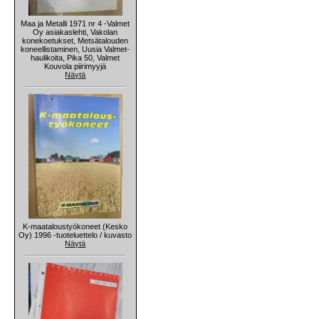
Maa ja Metalli 1971 nr 4 -Valmet
Oy asiakaslehti, Vakolan
konekoetukset, Metsätalouden
koneellistaminen, Uusia Valmet-
haulikoita, Pika 50, Valmet
Kouvola piirimyyjä
Näytä
K-maataloustyökoneet (Kesko
Oy) 1996 -tuoteluettelo / kuvasto
Näytä