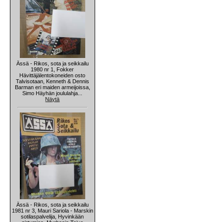
Ässä - Rikos, sota ja seikkailu
1980 nr 1, Fokker
Hävittäjälentokoneiden osto
Talvisotaan, Kenneth & Dennis
Barman eri maiden armeijoissa,
Simo Häyhän joululahja...
Näytä
Ässä - Rikos, sota ja seikkailu
1981 nr 3, Mauri Sariola - Marskin
sotilaspalvelija, Hyvinkään