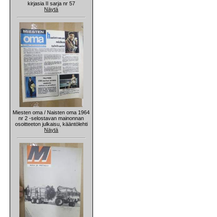
kirjasia II sarja nr 57
Näytä
Miesten oma / Naisten oma 1964
nr 2 -selostavan mainonnan
osoitteeton julkaisu, kääntölehti
Näytä