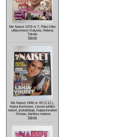
Me Naiset 1979 nr 7, Päivi Uitto
yllätysmissi Oulusta, Helena
Takalo
Näytä
Me Naiset 1986 nr 49 (2.12.),
Kaisa Korhonen, Linnan juhlien
naiset, joululahjoja, huippuneuleet
- Krizian, Aarikka mainos
Näytä