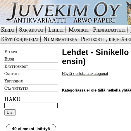
Kirjat
Sarjakuvat
Lehdet
Musiikki
Pienpainatteet
Käyttöohjekirjat
Numismatiikka
Postikortit, kirjelähe
Lehdet - Sinikell
Etusivu
Blogi
ensin)
Käyttöehdot
Ostoskori
Näytä / piilota alakategoriat
Yritysinfo
Ota yhteyttä
Kategoriassa ei ole tällä hetkellä yhtää
HAKU
40 viimeksi lisättyä