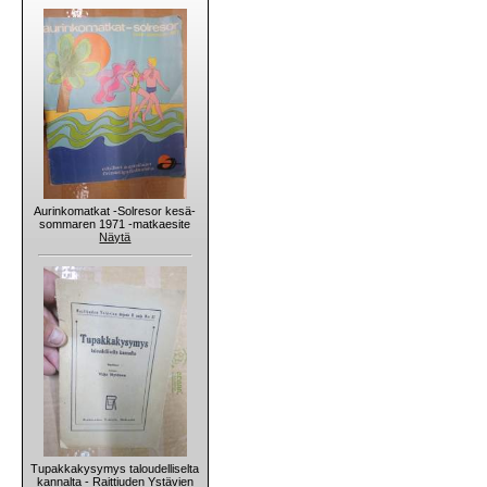
Aurinkomatkat -Solresor kesä-
sommaren 1971 -matkaesite
Näytä
Tupakkakysymys taloudelliselta
kannalta - Raittiuden Ystävien