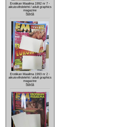
Erotiikan Maailma 1992 nr 7 -
aikuisviihdelehti / adult graphics
magazine
Näytä
Erotiikan Maailma 1993 nr 2 -
aikuisviihdelehti / adult graphics
magazine
Näytä