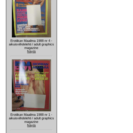
Erotiikan Maailma 1988 nr 4 -
aikuisviihdelehti / adult graphics
magazine
Näytä
Erotiikan Maailma 1988 nr 1 -
aikuisviihdelehti / adult graphics
magazine
Näytä