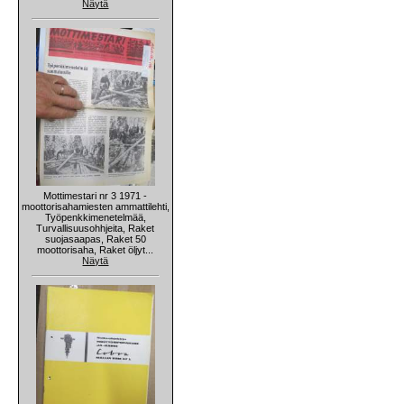
Näytä
Mottimestari nr 3 1971 -
moottorisahamiesten ammattilehti,
Työpenkkimenetelmää,
Turvallisuusohhjeita, Raket
suojasaapas, Raket 50
moottorisaha, Raket öljyt...
Näytä