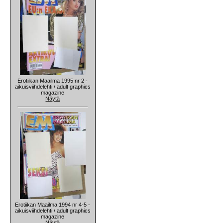
Erotiikan Maailma 1995 nr 2 -
aikuisviihdelehti / adult graphics
magazine
Näytä
Erotiikan Maailma 1994 nr 4-5 -
aikuisviihdelehti / adult graphics
magazine
Näytä