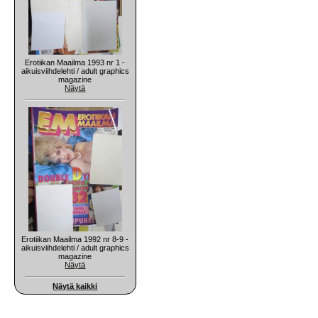
Erotiikan Maailma 1993 nr 1 -
aikuisviihdelehti / adult graphics
magazine
Näytä
Erotiikan Maailma 1992 nr 8-9 -
aikuisviihdelehti / adult graphics
magazine
Näytä
Näytä kaikki