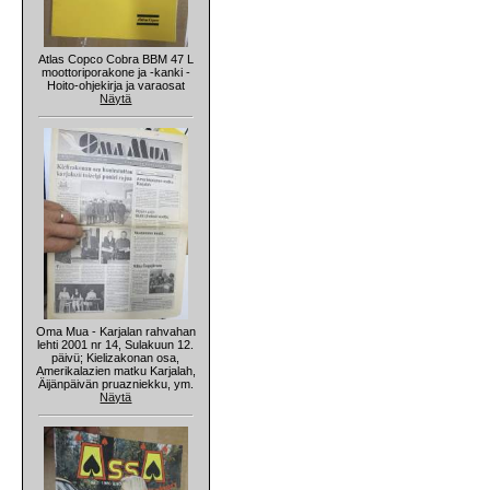
Atlas Copco Cobra BBM 47 L
moottoriporakone ja -kanki -
Hoito-ohjekirja ja varaosat
Näytä
Oma Mua - Karjalan rahvahan
lehti 2001 nr 14, Sulakuun 12.
päivü; Kielizakonan osa,
Amerikalazien matku Karjalah,
Äijänpäivän pruazniekku, ym.
Näytä