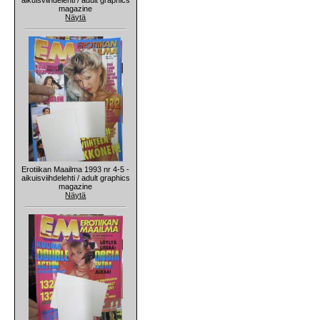
magazine
Näytä
Erotiikan Maailma 1993 nr 4-5 -
aikuisviihdelehti / adult graphics
magazine
Näytä