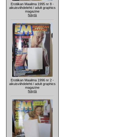
Erotiikan Maailma 1995 nr 8 -
aikuisviihdelehti / adult graphics
magazine
Näytä
Erotiikan Maailma 1996 nr 2 -
aikuisviihdelehti / adult graphics
magazine
Näytä