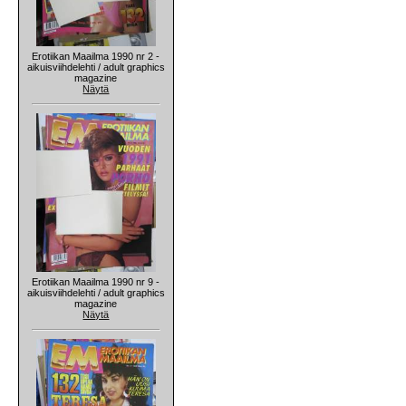
Erotiikan Maailma 1990 nr 2 -
aikuisviihdelehti / adult graphics
magazine
Näytä
Erotiikan Maailma 1990 nr 9 -
aikuisviihdelehti / adult graphics
magazine
Näytä