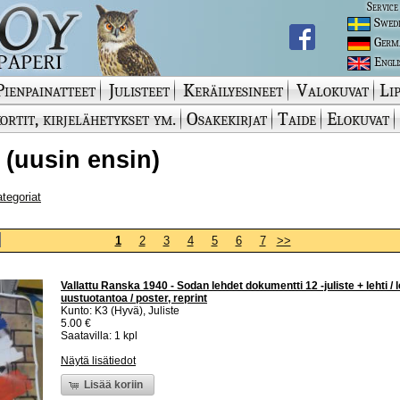
Service
Swed
Germ
Engli
Pienpainatteet
Julisteet
Keräilyesineet
Valokuvat
Lip
ortit, kirjelähetykset ym.
Osakekirjat
Taide
Elokuvat
t (uusin ensin)
ategoriat
1
2
3
4
5
6
7
>>
Vallattu Ranska 1940 - Sodan lehdet dokumentti 12 -juliste + lehti / 
uustuotantoa / poster, reprint
Kunto: K3 (Hyvä), Juliste
5.00 €
Saatavilla: 1 kpl
Näytä lisätiedot
Lisää koriin