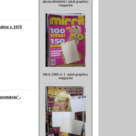
aikuisviihdelehti / adult graphics
magazine
uliste v. 1970
Mirrit 1989 nr 1 -adult graphics
magazine
avutuksia" -