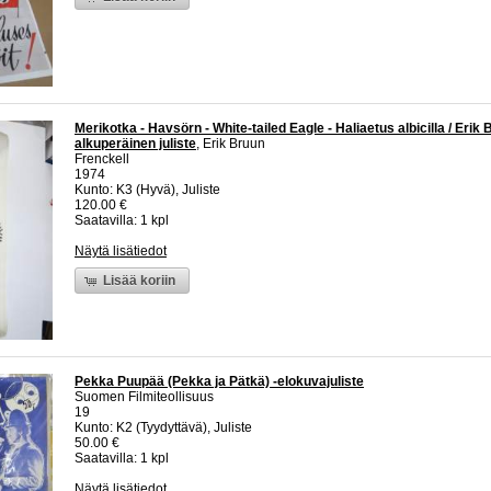
Merikotka - Havsörn - White-tailed Eagle - Haliaetus albicilla / Erik
alkuperäinen juliste
, Erik Bruun
Frenckell
1974
Kunto: K3 (Hyvä), Juliste
120.00 €
Saatavilla: 1 kpl
Näytä lisätiedot
Lisää koriin
Pekka Puupää (Pekka ja Pätkä) -elokuvajuliste
Suomen Filmiteollisuus
19
Kunto: K2 (Tyydyttävä), Juliste
50.00 €
Saatavilla: 1 kpl
Näytä lisätiedot