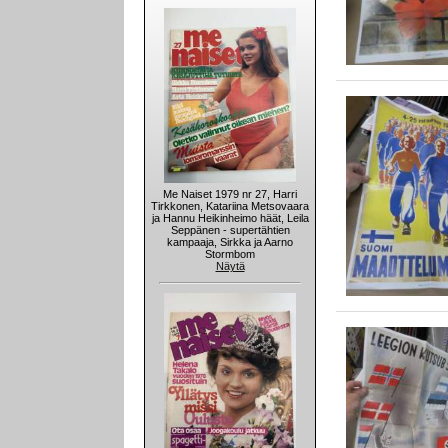
Me Naiset 1979 nr 27, Harri
Tirkkonen, Katariina Metsovaara
ja Hannu Heikinheimo häät, Leila
Seppänen - supertähtien
kampaaja, Sirkka ja Aarno
Stormbom
Näytä