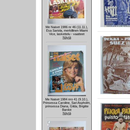
Me Naiset 1986 nr 46 (11.11.),
Esa Sariola, merkillinen Miami
Vice, laskettelu - vaatteet
Näytä
Me Naiset 1984 nro 41 (9.10.),
Prinsessa Caroline, Sari Aspholm,
prinsessa Diana, Gilda, Brigitte
Bardot
Näytä