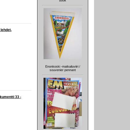
book
 lehdet,
Enonkoski -matkailuviiri /
souvenier pennant
kumentti 33 -