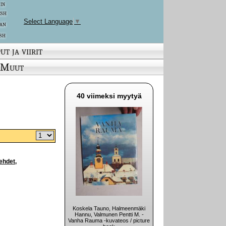
 in
ish
Select Language
▼
an
sh
ut ja viirit
Muut
40 viimeksi myytyä
lehdet,
Koskela Tauno, Halmeenmäki
Hannu, Valmunen Pentti M. -
Vanha Rauma -kuvateos / picture