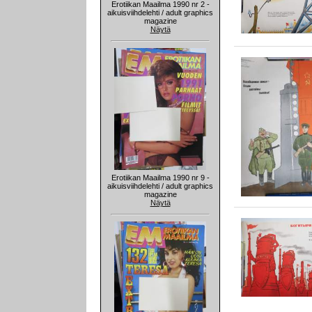
Erotiikan Maailma 1990 nr 2 -
aikuisviihdelehti / adult graphics
magazine
Näytä
Erotiikan Maailma 1990 nr 9 -
aikuisviihdelehti / adult graphics
magazine
Näytä