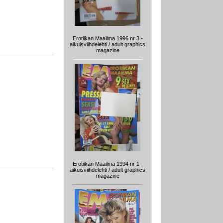
Erotiikan Maailma 1996 nr 3 -
aikuisviihdelehti / adult graphics
magazine
Erotiikan Maailma 1994 nr 1 -
aikuisviihdelehti / adult graphics
magazine