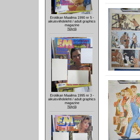
Erotiikan Maailma 1990 nr 5 -
aikuisviihdelehti / adult graphics
magazine
Näytä
Erotiikan Maailma 1995 nr 3 -
aikuisviihdelehti / adult graphics
magazine
Näytä