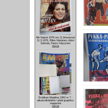
Me Naiset 1976 nro 11 ilmestynyt
11.3.1976, Riitta Väisänen, Asko
Sarkola, Paavo Väyrynen
Näytä
Erotiikan Maailma 1992 nr 7 -
aikuisviihdelehti / adult graphics
magazine
Näytä