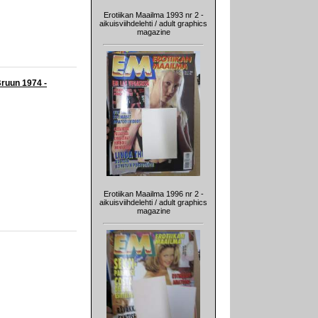
Erotiikan Maailma 1993 nr 2 -
aikuisviihdelehti / adult graphics
magazine
 Bruun 1974 -
Erotiikan Maailma 1996 nr 2 -
aikuisviihdelehti / adult graphics
magazine