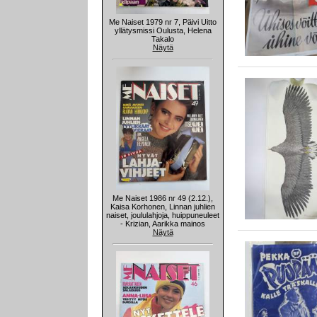
Me Naiset 1979 nr 7, Päivi Uitto
yllätysmissi Oulusta, Helena
Takalo
Näytä
Me Naiset 1986 nr 49 (2.12.),
Kaisa Korhonen, Linnan juhlien
naiset, joululahjoja, huippuneuleet
- Krizian, Aarikka mainos
Näytä