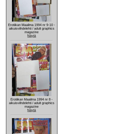
Erotiikan Maailma 1994 nr 9-10 -
aikuisviihdelehti / adult graphics
magazine
Näytä
Erotiikan Maailma 1994 nr 8 -
aikuisviihdelehti / adult graphics
magazine
Näytä