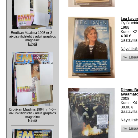
Lea Laven
Oy Bluebi
1988
Kunto: K2 
Erotiikan Maailma 1995 nr 2 -
4.00 €
aikuisviihdelehti / adult graphics
magazine
Saatavilla:
Näytä
Näytä lisä
Lisää
Dimmu Bor
avaamato
2008
Kunto: K4
30.00 €
Erotiikan Maailma 1994 nr 4-5 -
Saatavilla:
aikuisviihdelehti / adult graphics
magazine
Näytä lisä
Näytä
Lisää