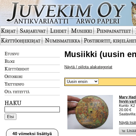
Kirjat
Sarjakuvat
Lehdet
Musiikki
Pienpainatteet
Käyttöohjekirjat
Numismatiikka
Postikortit, kirjelähe
Musiikki (uusin en
Etusivu
Blogi
Näytä / piilota alakategoriat
Käyttöehdot
Ostoskori
Yritysinfo
Ota yhteyttä
Mary Had 
hyvin var
HAKU
Kunto: K2 
20.00 €
Saatavilla:
Näytä lisä
Lisää
40 viimeksi lisättyä