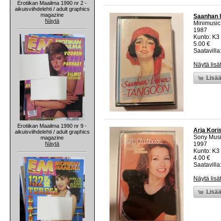
Erotiikan Maailma 1990 nr 2 -
aikuisviihdelehti / adult graphics
magazine
Saanhan l
Näytä
Minimusic
1987
Kunto: K3
5.00 €
Saatavilla:
Näytä lisä
Lisää
Erotiikan Maailma 1990 nr 9 -
Arja Kori
aikuisviihdelehti / adult graphics
Sony Musi
magazine
Näytä
1997
Kunto: K3
4.00 €
Saatavilla:
Näytä lisä
Lisää