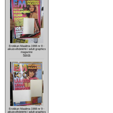
Erotiikan Maailma 1988 nr 8 -
aikuisviihdelehti / adult graphics
magazine
Näytä
Erotiikan Maailma 1988 nr 9 -
aikuisviihdelehti / adult graphics