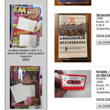
Varusmieh
1989
Kunto: K3
5.00 €
Saatavilla:
Näytä lisä
Lisää
Erotiikan Maailma 1993 nr 2 -
aikuisviihdelehti / adult graphics
magazine
Näytä
Kirjalito 
on ollut 
Kirjalito
1989
Kunto: K3
3.00 €
Saatavilla:
Näytä lisä
Lisää