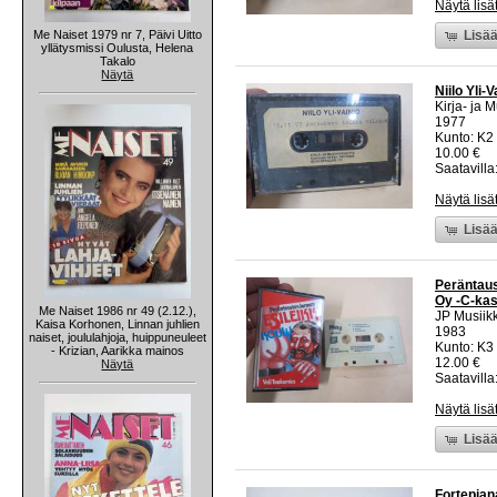
Näytä lisä
Me Naiset 1979 nr 7, Päivi Uitto
Lisää
yllätysmissi Oulusta, Helena
Takalo
Näytä
Niilo Yli
Kirja- ja M
1977
Kunto: K2 
10.00 €
Saatavilla:
Näytä lisä
Lisää
Peräntaus
Oy -C-kas
Me Naiset 1986 nr 49 (2.12.),
JP Musiik
Kaisa Korhonen, Linnan juhlien
1983
naiset, joululahjoja, huippuneuleet
Kunto: K3
- Krizian, Aarikka mainos
12.00 €
Näytä
Saatavilla:
Näytä lisä
Lisää
Fortepian