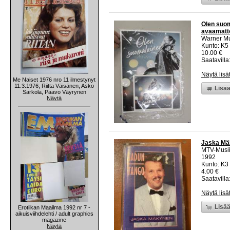
Olen suom
avaamatt
Warner M
Kunto: K5 
10.00 €
Saatavilla:
Näytä lisä
Me Naiset 1976 nro 11 ilmestynyt
11.3.1976, Riitta Väisänen, Asko
Lisää
Sarkola, Paavo Väyrynen
Näytä
Jaska Mäk
MTV-Musii
1992
Kunto: K3
4.00 €
Saatavilla:
Näytä lisä
Lisää
Erotiikan Maailma 1992 nr 7 -
aikuisviihdelehti / adult graphics
magazine
Näytä