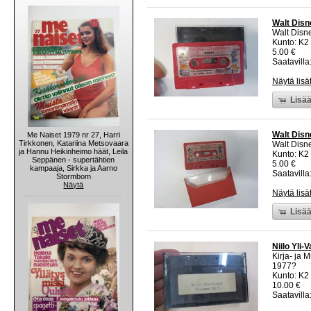
Walt Disn
Walt Disn
Kunto: K2 
5.00 €
Saatavilla:
Näytä lisä
Lisää
Walt Disn
Me Naiset 1979 nr 27, Harri
Tirkkonen, Katariina Metsovaara
Walt Disn
ja Hannu Heikinheimo häät, Leila
Kunto: K2 
Seppänen - supertähtien
5.00 €
kampaaja, Sirkka ja Aarno
Saatavilla:
Stormbom
Näytä
Näytä lisä
Lisää
Niilo Yli-
Kirja- ja M
1977?
Kunto: K2 
10.00 €
Saatavilla: