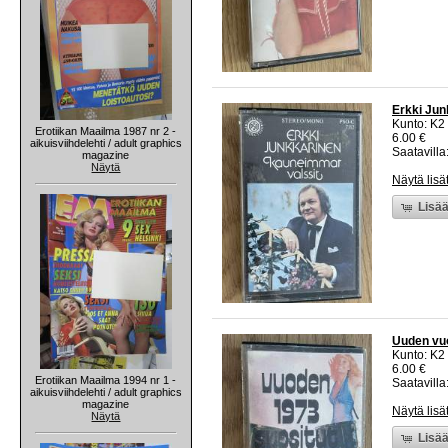
Erkki Jun
Kunto: K2 
Erotiikan Maailma 1987 nr 2 -
6.00 €
aikuisviihdelehti / adult graphics
Saatavilla:
magazine
Näytä
Näytä lisä
Lisää
Uuden vuo
Kunto: K2 
6.00 €
Erotiikan Maailma 1994 nr 1 -
Saatavilla:
aikuisviihdelehti / adult graphics
magazine
Näytä lisä
Näytä
Lisää