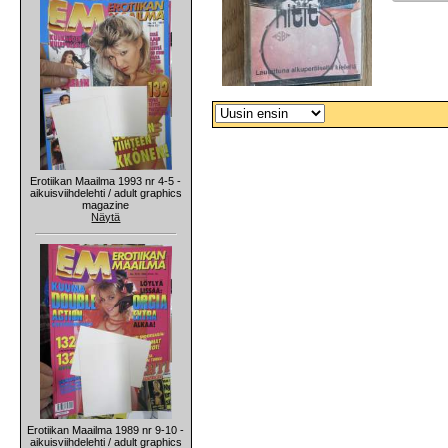
Erotiikan Maailma 1993 nr 4-5 -
aikuisviihdelehti / adult graphics
magazine
Näytä
Erotiikan Maailma 1989 nr 9-10 -
aikuisviihdelehti / adult graphics