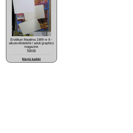
Erotiikan Maailma 1989 nr 8 -
aikuisviihdelehti / adult graphics
magazine
Näytä
Näytä kaikki