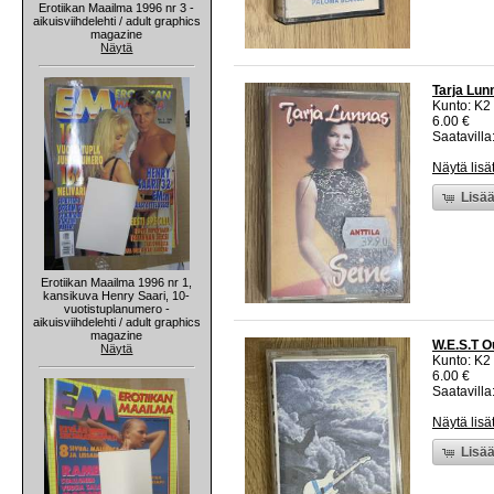
Erotiikan Maailma 1996 nr 3 -
aikuisviihdelehti / adult graphics
magazine
Näytä
Tarja Lun
Kunto: K2 
6.00 €
Saatavilla:
Näytä lisä
Lisää
Erotiikan Maailma 1996 nr 1,
kansikuva Henry Saari, 10-
vuotistuplanumero -
aikuisviihdelehti / adult graphics
magazine
W.E.S.T Ou
Näytä
Kunto: K2 
6.00 €
Saatavilla:
Näytä lisä
Lisää