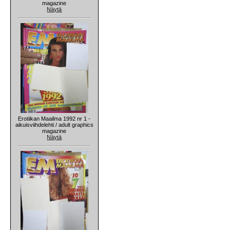
magazine
Näytä
Erotiikan Maailma 1992 nr 1 -
aikuisviihdelehti / adult graphics
magazine
Näytä