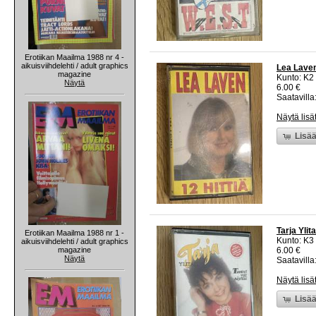
Erotiikan Maailma 1988 nr 4 -
aikuisviihdelehti / adult graphics
Lea Laven 
magazine
Kunto: K2 
Näytä
6.00 €
Saatavilla:
Näytä lisä
Lisää
Tarja Ylit
Erotiikan Maailma 1988 nr 1 -
Kunto: K3
aikuisviihdelehti / adult graphics
magazine
6.00 €
Näytä
Saatavilla:
Näytä lisä
Lisää