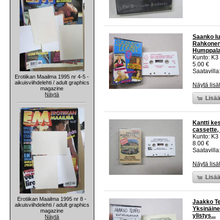
Saanko lu
Rahkonen,
Humppalal
Kunto: K3
5.00 €
Saatavilla:
Erotiikan Maailma 1995 nr 4-5 -
aikuisviihdelehti / adult graphics
Näytä lisä
magazine
Näytä
Lisää
Kantti kes
cassette,
Kunto: K3
8.00 €
Saatavilla:
Näytä lisä
Lisää
Erotiikan Maailma 1995 nr 8 -
Jaakko Te
aikuisviihdelehti / adult graphics
Yksinäine
magazine
ylistys...
Näytä