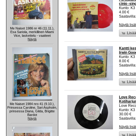
cinio -sin
Kunto: K3
4.00 €
Saatavilla:
Näytä lisä
Me Naiset 1986 nr 46 (11.11.),
Esa Sariola, merkillinen Miami
Lisää
Vice, laskettelu - vaatteet
Näytä
Kantti kes
Irwin Goo
Kunto: K3
8.00 €
Saatavilla:
Näytä lisä
Lisää
Love Reco
Kotiharjun
Me Naiset 1984 nro 41 (9.10.),
Love Rec
Prinsessa Caroline, Sari Aspholm,
Kunto: K3
prinsessa Diana, Gilda, Brigitte
30.00 €
Bardot
Saatavilla:
Näytä
Näytä lisä
Lisää