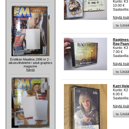
Kunto: K3
10.00 €
Saatavilla:
Näytä lisä
Lisää
Ragtimes 
Rag Paana
Kunto: K3
7.00 €
Saatavilla:
Erotiikan Maailma 1996 nr 2 -
aikuisviihdelehti / adult graphics
Näytä lisä
magazine
Näytä
Lisää
Katri Hel
Kunto: K2 
6.00 €
Saatavilla:
Näytä lisä
Lisää