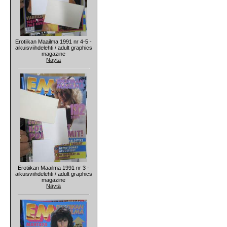
Erotiikan Maailma 1991 nr 4-5 -
aikuisviihdelehti / adult graphics
magazine
Näytä
Erotiikan Maailma 1991 nr 3 -
aikuisviihdelehti / adult graphics
magazine
Näytä