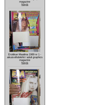
magazine
Näytä
Erotiikan Maailma 1989 nr 1 -
aikuisviihdelehti / adult graphics
magazine
Näytä