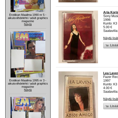
Arja Kori
Erotiikan Maailma 1990 nr 5 -
Sony Musi
aikuisviihdelehti / adult graphics
1996
magazine
Kunto: K3
Näytä
5.00 €
Saatavilla:
Näytä lisä
Lisää
Lea Laven
Fazer Rec
Erotiikan Maailma 1995 nr 3 -
1997
aikuisviihdelehti / adult graphics
Kunto: K3
magazine
4.00 €
Näytä
Saatavilla:
Näytä lisä
Lisää