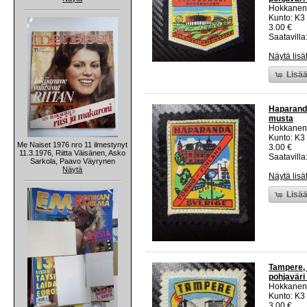
Hokkanen
Kunto: K3
3.00 €
Saatavilla:
Näytä lisä
Lisää
Haparanda
musta
Hokkanen
Kunto: K3
Me Naiset 1976 nro 11 ilmestynyt
3.00 €
11.3.1976, Riitta Väisänen, Asko
Saatavilla:
Sarkola, Paavo Väyrynen
Näytä
Näytä lisä
Lisää
Tampere, 
pohjaväri
Hokkanen
Kunto: K3
3.00 €