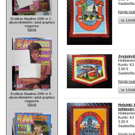
Saatavilla:
Näytä lisä
Erotiikan Maailma 1990 nr 2 -
Lisää
aikuisviihdelehti / adult graphics
magazine
Näytä
Jyväskylä
Hokkanen
Kunto: K3
3.00 €
Saatavilla:
Näytä lisä
Lisää
Erotiikan Maailma 1990 nr 9 -
aikuisviihdelehti / adult graphics
magazine
Näytä
Helsinki,
pohjaväri
Hokkanen
Kunto: K3
3.00 €
Saatavilla:
Näytä lisä