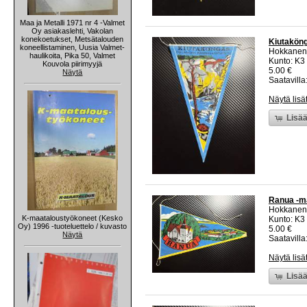
Maa ja Metalli 1971 nr 4 -Valmet
Oy asiakaslehti, Vakolan
konekoetukset, Metsätalouden
Kiutaköng
koneellistaminen, Uusia Valmet-
Hokkanen
haulikoita, Pika 50, Valmet
Kunto: K3
Kouvola piirimyyjä
5.00 €
Näytä
Saatavilla:
Näytä lisä
Lisää
Ranua -ma
Hokkanen
K-maataloustyökoneet (Kesko
Kunto: K3
Oy) 1996 -tuoteluettelo / kuvasto
5.00 €
Näytä
Saatavilla:
Näytä lisä
Lisää