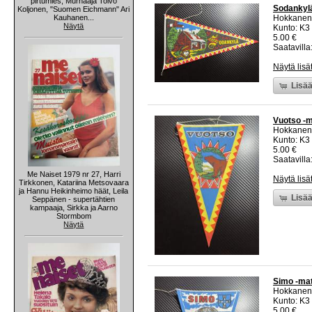
pirtumies, Murhaaja Toivo
Sodankylä
Koljonen, "Suomen Eichmann" Ari
Kauhanen...
Hokkanen
Näytä
Kunto: K3
5.00 €
Saatavilla:
Näytä lisä
Lisää
Vuotso -m
Hokkanen
Kunto: K3
5.00 €
Saatavilla:
Me Naiset 1979 nr 27, Harri
Näytä lisä
Tirkkonen, Katariina Metsovaara
ja Hannu Heikinheimo häät, Leila
Lisää
Seppänen - supertähtien
kampaaja, Sirkka ja Aarno
Stormbom
Näytä
Simo -mat
Hokkanen
Kunto: K3
5.00 €