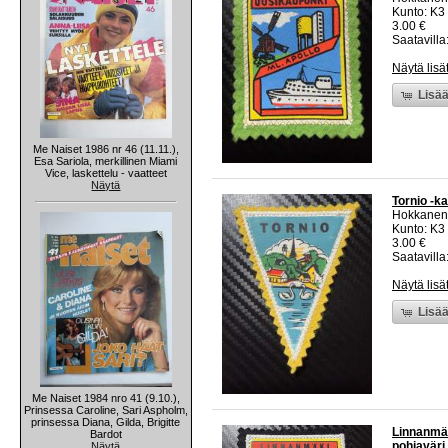
Kunto: K3
3.00 €
Saatavilla:
Näytä lisä
Lisää
Me Naiset 1986 nr 46 (11.11.),
Esa Sariola, merkillinen Miami
Vice, laskettelu - vaatteet
Näytä
Tornio -k
Hokkanen
Kunto: K3
3.00 €
Saatavilla:
Näytä lisä
Lisää
Me Naiset 1984 nro 41 (9.10.),
Prinsessa Caroline, Sari Aspholm,
prinsessa Diana, Gilda, Brigitte
Linnanmäk
Bardot
pohjaväri
Näytä