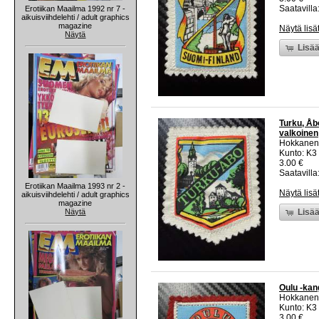
Saatavilla:
Erotiikan Maailma 1992 nr 7 -
aikuisviihdelehti / adult graphics
magazine
Näytä lisä
Näytä
Lisää
Turku, Åb
valkoinen
Hokkanen
Kunto: K3
3.00 €
Saatavilla:
Erotiikan Maailma 1993 nr 2 -
Näytä lisä
aikuisviihdelehti / adult graphics
magazine
Näytä
Lisää
Oulu -kan
Hokkanen
Kunto: K3
3.00 €