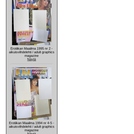
Erotiikan Maailma 1995 nr 2 -
aikuisviihdelehti / adult graphics
magazine
Näytä
Erotiikan Maailma 1994 nr 4-5 -
aikuisviihdelehti / adult graphics
magazine
Näytä