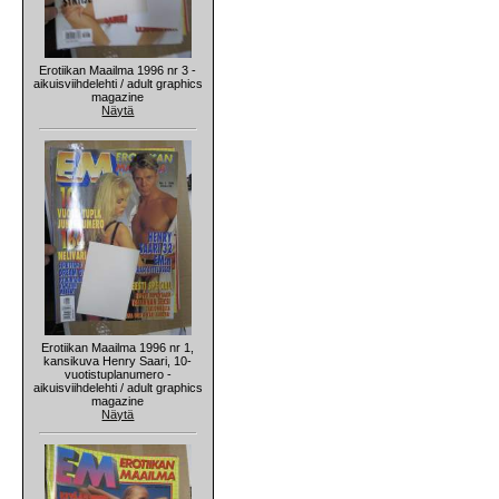
Erotiikan Maailma 1996 nr 3 -
aikuisviihdelehti / adult graphics
magazine
Näytä
Erotiikan Maailma 1996 nr 1,
kansikuva Henry Saari, 10-
vuotistuplanumero -
aikuisviihdelehti / adult graphics
magazine
Näytä