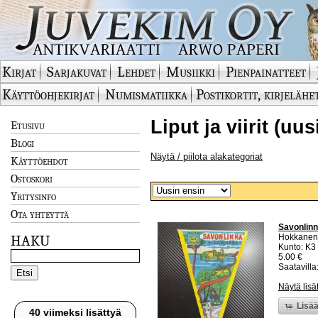
Kirjat
Sarjakuvat
Lehdet
Musiikki
Pienpainatteet
Käyttöohjekirjat
Numismatiikka
Postikortit, kirjelähe
Liput ja viirit (uu
Etusivu
Blogi
Näytä / piilota alakategoriat
Käyttöehdot
Ostoskori
Yritysinfo
Ota yhteyttä
Savonlinna
Hokkanen
HAKU
Kunto: K3
5.00 €
Saatavilla:
Näytä lisä
Lisää
40 viimeksi lisättyä