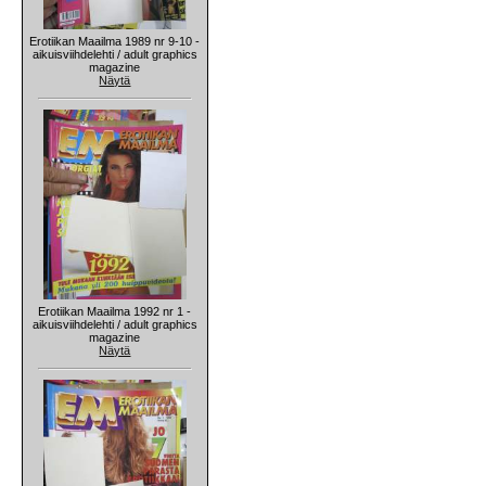
Erotiikan Maailma 1989 nr 9-10 -
aikuisviihdelehti / adult graphics
magazine
Näytä
Erotiikan Maailma 1992 nr 1 -
aikuisviihdelehti / adult graphics
magazine
Näytä