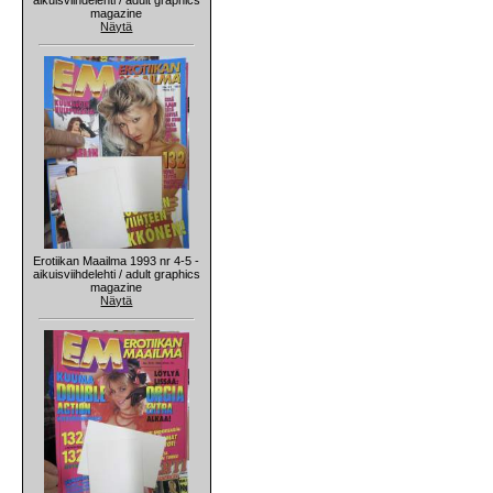
magazine
Näytä
Erotiikan Maailma 1993 nr 4-5 -
aikuisviihdelehti / adult graphics
magazine
Näytä