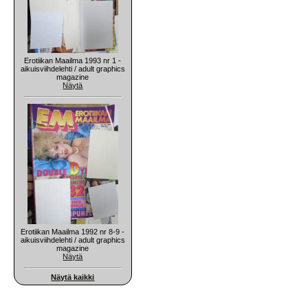
Erotiikan Maailma 1993 nr 1 -
aikuisviihdelehti / adult graphics
magazine
Näytä
Erotiikan Maailma 1992 nr 8-9 -
aikuisviihdelehti / adult graphics
magazine
Näytä
Näytä kaikki