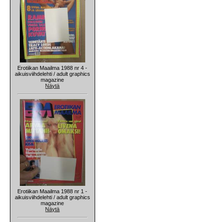
Erotiikan Maailma 1988 nr 4 -
aikuisviihdelehti / adult graphics
magazine
Näytä
Erotiikan Maailma 1988 nr 1 -
aikuisviihdelehti / adult graphics
magazine
Näytä