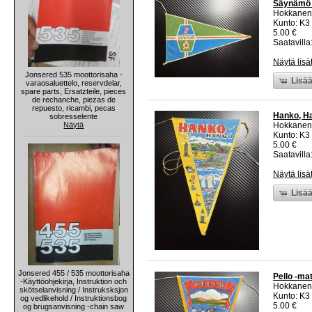
Säynämö -
Hokkanen
Kunto: K3
5.00 €
Saatavilla:
Näytä lisä
Jonsered 535 moottorisaha -
Lisää
varaosaluettelo, reservdelar,
spare parts, Ersatzteile, pieces
de rechanche, piezas de
repuesto, ricambi, pecas
Hanko, Ha
sobresselente
Näytä
Hokkanen
Kunto: K3
5.00 €
Saatavilla:
Näytä lisä
Lisää
Jonsered 455 / 535 moottorisaha
Pello -mat
-Käyttöohjekirja, Instruktion och
Hokkanen
skötselanvisning / Instruksksjon
Kunto: K3
og vedlikehold / Instruktionsbog
5.00 €
og brugsanvisning -chain saw