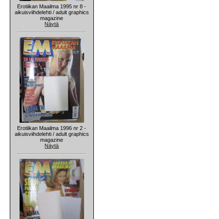
Erotiikan Maailma 1995 nr 8 -
aikuisviihdelehti / adult graphics
magazine
Näytä
Erotiikan Maailma 1996 nr 2 -
aikuisviihdelehti / adult graphics
magazine
Näytä