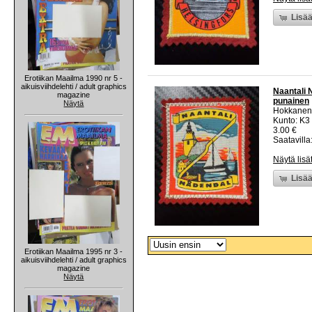
Lisää
Erotiikan Maailma 1990 nr 5 -
aikuisviihdelehti / adult graphics
Naantali 
magazine
punainen
Näytä
Hokkanen
Kunto: K3
3.00 €
Saatavilla:
Näytä lisä
Lisää
Erotiikan Maailma 1995 nr 3 -
aikuisviihdelehti / adult graphics
magazine
Näytä