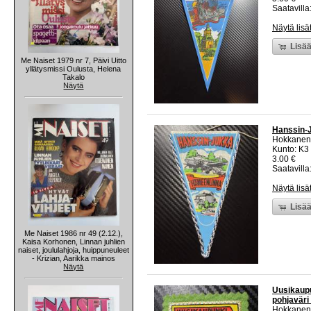
Saatavilla:
Näytä lisä
Lisää
Me Naiset 1979 nr 7, Päivi Uitto
yllätysmissi Oulusta, Helena
Takalo
Näytä
Hanssin-J
Hokkanen
Kunto: K3
3.00 €
Saatavilla:
Näytä lisä
Lisää
Me Naiset 1986 nr 49 (2.12.),
Kaisa Korhonen, Linnan juhlien
naiset, joululahjoja, huippuneuleet
- Krizian, Aarikka mainos
Näytä
Uusikaupu
pohjaväri
Hokkanen