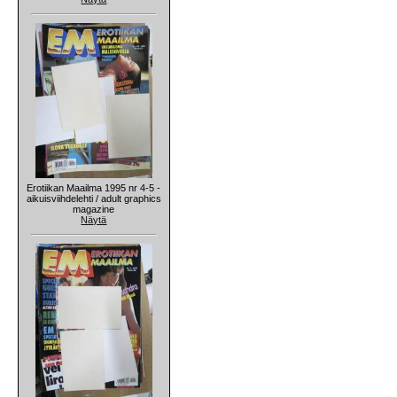
Erotiikan Maailma 1995 nr 4-5 -
aikuisviihdelehti / adult graphics
magazine
Näytä