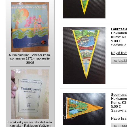
Lauritsala
Hokkanen
Kunto: K3
5.00 €
Saatavilla:
Näytä lisä
Aurinkomatkat -Solresor kesä-
sommaren 1971 -matkaesite
Lisää
Näytä
Suomussal
Hokkanen
Kunto: K3
5.00 €
Saatavilla:
Näytä lisä
Tupakkakysymys taloudelliselta
kannalta - Raittiuden Ystävien
Lisää