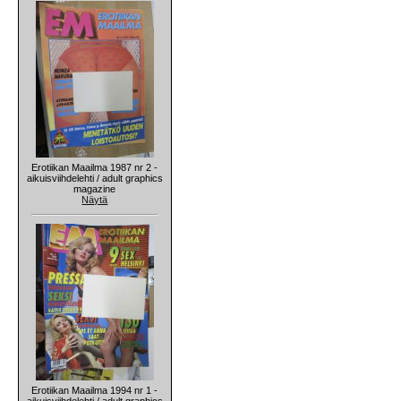
Erotiikan Maailma 1987 nr 2 -
aikuisviihdelehti / adult graphics
magazine
Näytä
Erotiikan Maailma 1994 nr 1 -
aikuisviihdelehti / adult graphics