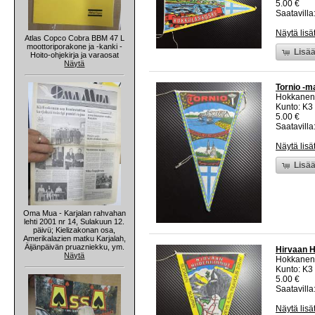
5.00 €
Saatavilla:
Näytä lisä
Atlas Copco Cobra BBM 47 L
moottoriporakone ja -kanki -
Lisää
Hoito-ohjekirja ja varaosat
Näytä
Tornio -ma
Hokkanen
Kunto: K3
5.00 €
Saatavilla:
Näytä lisä
Lisää
Oma Mua - Karjalan rahvahan
lehti 2001 nr 14, Sulakuun 12.
päivü; Kielizakonan osa,
Amerikalazien matku Karjalah,
Äijänpäivän pruazniekku, ym.
Hirvaan H
Näytä
Hokkanen
Kunto: K3
5.00 €
Saatavilla:
Näytä lisä