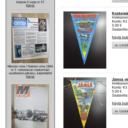
kirjasia II sarja nr 57
Näytä
Koskenpää
Hokkanen
Kunto: K3
5.00 €
Saatavilla:
Näytä lisä
Lisää
Miesten oma / Naisten oma 1964
nr 2 -selostavan mainonnan
osoitteeton julkaisu, kääntölehti
Näytä
Jämsä -ma
Hokkanen
Kunto: K3
5.00 €
Saatavilla:
Näytä lisä
Lisää