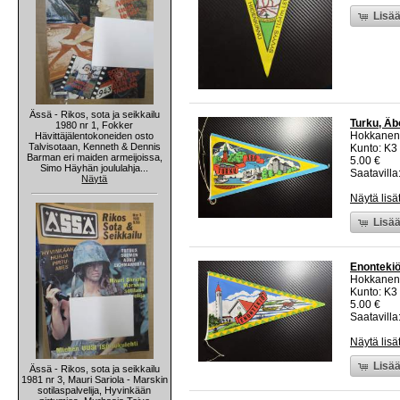
Lisää
Ässä - Rikos, sota ja seikkailu
Turku, Äb
1980 nr 1, Fokker
Hokkanen
Hävittäjälentokoneiden osto
Talvisotaan, Kenneth & Dennis
Kunto: K3
Barman eri maiden armeijoissa,
5.00 €
Simo Häyhän joululahja...
Saatavilla:
Näytä
Näytä lisä
Lisää
Enontekiö
Hokkanen
Kunto: K3
5.00 €
Saatavilla:
Näytä lisä
Lisää
Ässä - Rikos, sota ja seikkailu
1981 nr 3, Mauri Sariola - Marskin
sotilaspalvelija, Hyvinkään