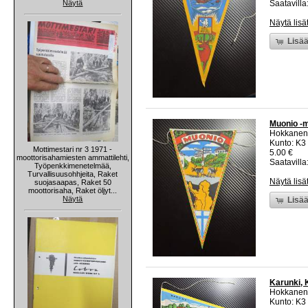
Näytä
Saatavilla:
Näytä lisä
Lisää
Muonio -m
Hokkanen
Kunto: K3
Mottimestari nr 3 1971 -
5.00 €
moottorisahamiesten ammattilehti,
Saatavilla:
Työpenkkimenetelmää,
Turvallisuusohhjeita, Raket
Näytä lisä
suojasaapas, Raket 50
moottorisaha, Raket öljyt...
Näytä
Lisää
Karunki, 
Hokkanen
Kunto: K3