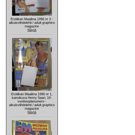
Erotiikan Maailma 1996 nr 3 -
aikuisviihdelehti / adult graphics
magazine
Näytä
Erotiikan Maailma 1996 nr 1,
kansikuva Henry Saari, 10-
vuotistuplanumero -
aikuisviihdelehti / adult graphics
magazine
Näytä