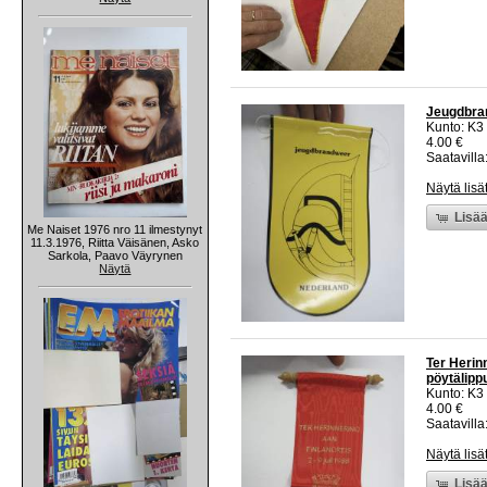
Jeugdbran
Kunto: K3
4.00 €
Saatavilla:
Näytä lisä
Lisää
Me Naiset 1976 nro 11 ilmestynyt
11.3.1976, Riitta Väisänen, Asko
Sarkola, Paavo Väyrynen
Näytä
Ter Herin
pöytälipp
Kunto: K3
4.00 €
Saatavilla:
Näytä lisä
Lisää