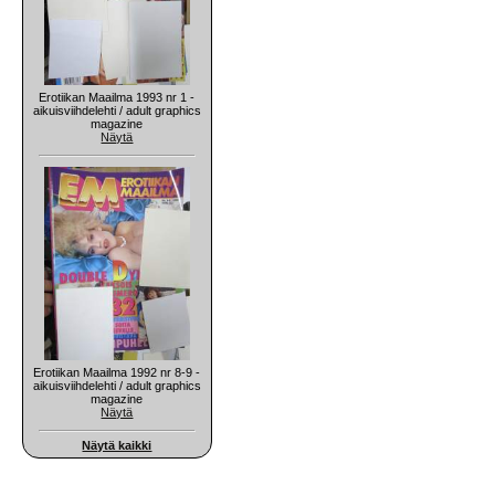
Erotiikan Maailma 1993 nr 1 -
aikuisviihdelehti / adult graphics
magazine
Näytä
Erotiikan Maailma 1992 nr 8-9 -
aikuisviihdelehti / adult graphics
magazine
Näytä
Näytä kaikki