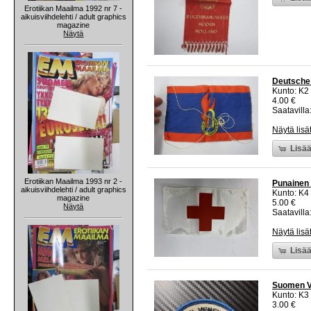
Erotiikan Maailma 1992 nr 7 -
aikuisviihdelehti / adult graphics
magazine
Näytä
Deutsche 
Kunto: K2 
4.00 €
Saatavilla:
Näytä lisä
Lisää
Erotiikan Maailma 1993 nr 2 -
Punainen 
aikuisviihdelehti / adult graphics
Kunto: K4
magazine
5.00 €
Näytä
Saatavilla:
Näytä lisä
Lisää
Suomen Ve
Kunto: K3
3.00 €