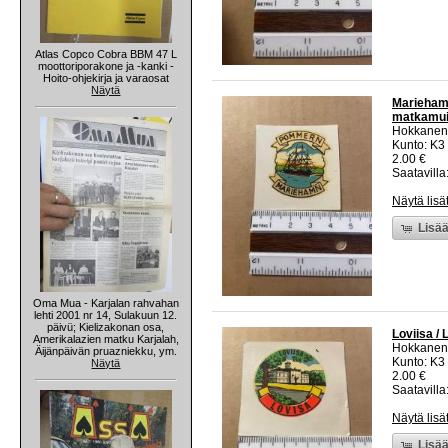
Atlas Copco Cobra BBM 47 L
moottoriporakone ja -kanki -
Hoito-ohjekirja ja varaosat
Näytä
Mariehamn
matkamui
Hokkanen
Kunto: K3
2.00 €
Saatavilla:
Näytä lisä
Lisää
Oma Mua - Karjalan rahvahan
lehti 2001 nr 14, Sulakuun 12.
päivü; Kielizakonan osa,
Loviisa / 
Amerikalazien matku Karjalah,
Hokkanen
Äijänpäivän pruazniekku, ym.
Kunto: K3
Näytä
2.00 €
Saatavilla:
Näytä lisä
Lisää