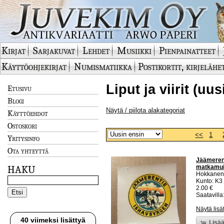
Kirjat
Sarjakuvat
Lehdet
Musiikki
Pienpainatteet
Käyttöohjekirjat
Numismatiikka
Postikortit, kirjelähe
Liput ja viirit (uu
Etusivu
Blogi
Näytä / piilota alakategoriat
Käyttöehdot
Ostoskori
<<
1
Yritysinfo
Ota yhteyttä
Jäämerent
matkamui
HAKU
Hokkanen
Kunto: K3
2.00 €
Saatavilla:
Näytä lisä
40 viimeksi lisättyä
Lisää