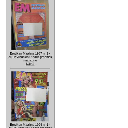
Erotiikan Maailma 1987 nr 2 -
aikuisviihdelehti / adult graphics
magazine
Näytä
Erotiikan Maailma 1994 nr 1 -
aikuisviihdelehti / adult graphics