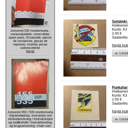
Seinäjoki
Hokkanen
Kunto: K3
Jonsered 535 moottorisaha -
2.00 €
varaosaluettelo, reservdelar,
Saatavilla:
spare parts, Ersatzteile, pieces
de rechanche, piezas de
repuesto, ricambi, pecas
Näytä lisä
sobresselente
Näytä
Lisää
Punkaharj
Hokkanen
Kunto: K3
2.00 €
Saatavilla:
Näytä lisä
Jonsered 455 / 535 moottorisaha
-Käyttöohjekirja, Instruktion och
skötselanvisning / Instruksksjon
Lisää
og vedlikehold / Instruktionsbog
og brugsanvisning -chain saw