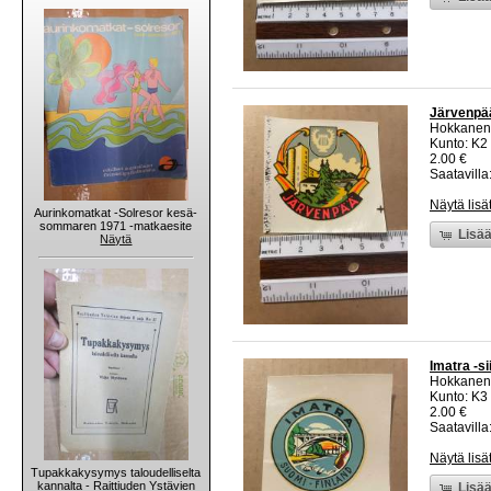
Järvenpää
Hokkanen
Kunto: K2 
2.00 €
Saatavilla:
Näytä lisä
Aurinkomatkat -Solresor kesä-
sommaren 1971 -matkaesite
Lisää
Näytä
Imatra -s
Hokkanen
Kunto: K3
2.00 €
Saatavilla:
Näytä lisä
Tupakkakysymys taloudelliselta
kannalta - Raittiuden Ystävien
Lisää