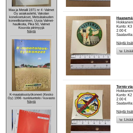
Maa ja Metalli 1971 nr 4 -Valmet
Oy asiakaslehti, Vakolan
konekoetukset, Metsätalouden
Haapamäki
koneellistaminen, Uusia Valmet-
Hokkanen
haulikoita, Pika 50, Valmet
Kunto: K3
Kouvola piirimyyjä
2.00 €
Näytä
Saatavilla:
Näytä lisä
Lisää
Tornio vi
Hokkanen
K-maataloustyökoneet (Kesko
Kunto: K2 
Oy) 1996 -tuoteluettelo / kuvasto
2.00 €
Näytä
Saatavilla:
Näytä lisä
Lisää