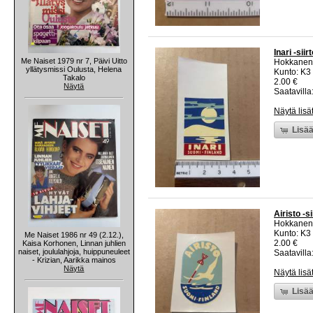
Inari -sii
Me Naiset 1979 nr 7, Päivi Uitto
Hokkanen
yllätysmissi Oulusta, Helena
Kunto: K3
Takalo
2.00 €
Näytä
Saatavilla:
Näytä lisä
Lisää
Airisto -s
Hokkanen
Kunto: K3
Me Naiset 1986 nr 49 (2.12.),
2.00 €
Kaisa Korhonen, Linnan juhlien
naiset, joululahjoja, huippuneuleet
Saatavilla:
- Krizian, Aarikka mainos
Näytä
Näytä lisä
Lisää