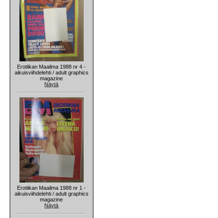
Erotiikan Maailma 1988 nr 4 -
aikuisviihdelehti / adult graphics
magazine
Näytä
Erotiikan Maailma 1988 nr 1 -
aikuisviihdelehti / adult graphics
magazine
Näytä