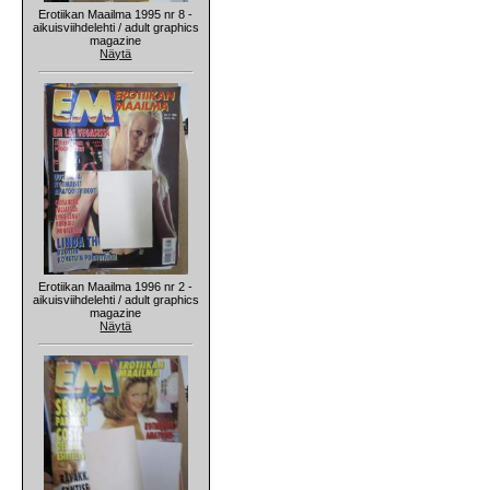
Erotiikan Maailma 1995 nr 8 -
aikuisviihdelehti / adult graphics
magazine
Näytä
Erotiikan Maailma 1996 nr 2 -
aikuisviihdelehti / adult graphics
magazine
Näytä