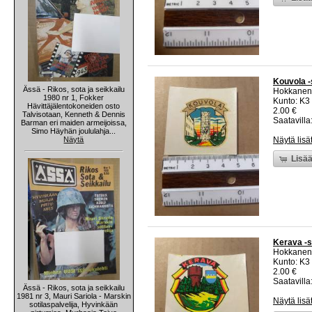
Kouvola -
Ässä - Rikos, sota ja seikkailu
Hokkanen
1980 nr 1, Fokker
Kunto: K3
Hävittäjälentokoneiden osto
2.00 €
Talvisotaan, Kenneth & Dennis
Saatavilla:
Barman eri maiden armeijoissa,
Simo Häyhän joululahja...
Näytä
Näytä lisä
Lisää
Kerava -s
Hokkanen
Kunto: K3
2.00 €
Saatavilla:
Ässä - Rikos, sota ja seikkailu
1981 nr 3, Mauri Sariola - Marskin
Näytä lisä
sotilaspalvelija, Hyvinkään