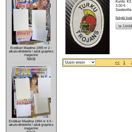
Kunto: K3
3.00 €
Saatavilla:
Näytä lisä
Lisää
Erotiikan Maailma 1995 nr 2 -
aikuisviihdelehti / adult graphics
magazine
Näytä
<<
1
Erotiikan Maailma 1994 nr 4-5 -
aikuisviihdelehti / adult graphics
magazine
Näytä