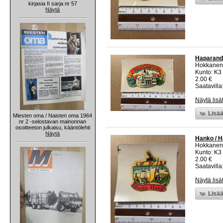
kirjasia II sarja nr 57
Näytä
Haparanda
Hokkanen
Kunto: K3
2.00 €
Saatavilla:
Näytä lisä
Lisää
Miesten oma / Naisten oma 1964
nr 2 -selostavan mainonnan
osoitteeton julkaisu, kääntölehti
Näytä
Hanko / H
Hokkanen
Kunto: K3
2.00 €
Saatavilla:
Näytä lisä
Lisää