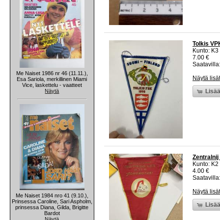
Tolkis VP
Kunto: K3
7.00 €
Saatavilla:
Me Naiset 1986 nr 46 (11.11.),
Näytä lisä
Esa Sariola, merkillinen Miami
Vice, laskettelu - vaatteet
Näytä
Lisää
Zentralni
Kunto: K2 
4.00 €
Saatavilla:
Näytä lisä
Me Naiset 1984 nro 41 (9.10.),
Prinsessa Caroline, Sari Aspholm,
Lisää
prinsessa Diana, Gilda, Brigitte
Bardot
Näytä