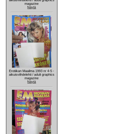
magazine
Näytä
Erotiikan Maailma 1993 nr 4-5 -
aikuisviihdelehti / adult graphics
magazine
Näytä