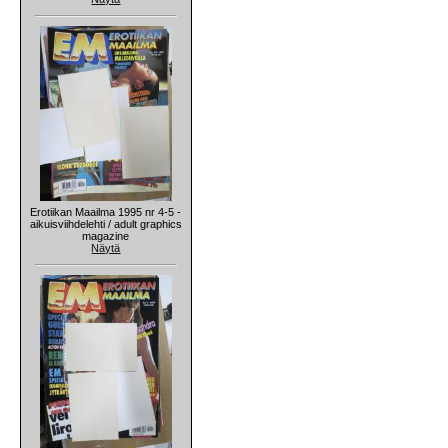
Erotiikan Maailma 1995 nr 4-5 -
aikuisviihdelehti / adult graphics
magazine
Näytä