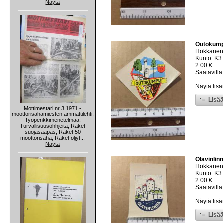
Näytä
Outokumpu
Hokkanen
Kunto: K3
2.00 €
Saatavilla:
Näytä lisä
Lisää
Mottimestari nr 3 1971 -
moottorisahamiesten ammattilehti,
Työpenkkimenetelmää,
Turvallisuusohhjeita, Raket
suojasaapas, Raket 50
moottorisaha, Raket öljyt...
Näytä
Olavinlin
Hokkanen
Kunto: K3
2.00 €
Saatavilla:
Näytä lisä
Lisää