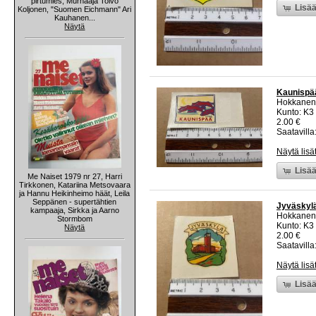
pirtumies, Murhaaja Toivo
Lisää
Koljonen, "Suomen Eichmann" Ari
Kauhanen...
Näytä
Kaunispää
Hokkanen
Kunto: K3
2.00 €
Saatavilla:
Näytä lisä
Lisää
Me Naiset 1979 nr 27, Harri
Tirkkonen, Katariina Metsovaara
ja Hannu Heikinheimo häät, Leila
Seppänen - supertähtien
Jyväskylä
kampaaja, Sirkka ja Aarno
Hokkanen
Stormbom
Kunto: K3
Näytä
2.00 €
Saatavilla:
Näytä lisä
Lisää