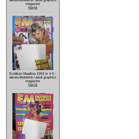
magazine
Näytä
Erotiikan Maailma 1993 nr 4-5 -
aikuisviihdelehti / adult graphics
magazine
Näytä