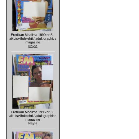
Erotiikan Maailma 1990 nr 5 -
aikuisviihdelehti / adult graphics
magazine
Näytä
Erotiikan Maailma 1995 nr 3 -
aikuisviihdelehti / adult graphics
magazine
Näytä