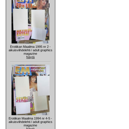
Erotiikan Maailma 1995 nr 2 -
aikuisviihdelehti / adult graphics
magazine
Näytä
Erotiikan Maailma 1994 nr 4-5 -
aikuisviihdelehti / adult graphics
magazine
Näytä