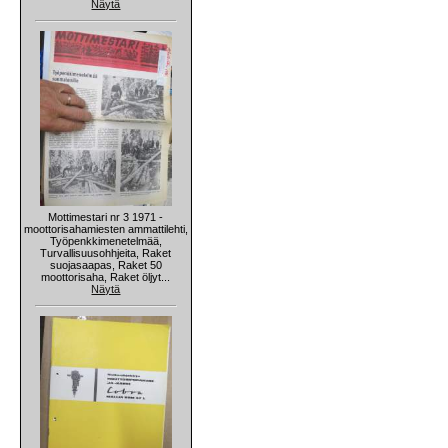
Näytä
Mottimestari nr 3 1971 -
moottorisahamiesten ammattilehti,
Työpenkkimenetelmää,
Turvallisuusohhjeita, Raket
suojasaapas, Raket 50
moottorisaha, Raket öljyt...
Näytä