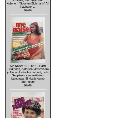
pirtumies, Murhaaja Toivo
Koljonen, "Suomen Eichmann" Ari
Kauhanen...
Näytä
Me Naiset 1979 nr 27, Harri
Tirkkonen, Katariina Metsovaara
ja Hannu Heikinheimo häät, Leila
Seppänen - supertähtien
kampaaja, Sirkka ja Aarno
Stormbom
Näytä