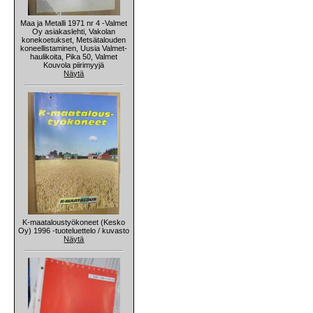
Maa ja Metalli 1971 nr 4 -Valmet
Oy asiakaslehti, Vakolan
konekoetukset, Metsätalouden
koneellistaminen, Uusia Valmet-
haulikoita, Pika 50, Valmet
Kouvola piirimyyjä
Näytä
K-maataloustyökoneet (Kesko
Oy) 1996 -tuoteluettelo / kuvasto
Näytä