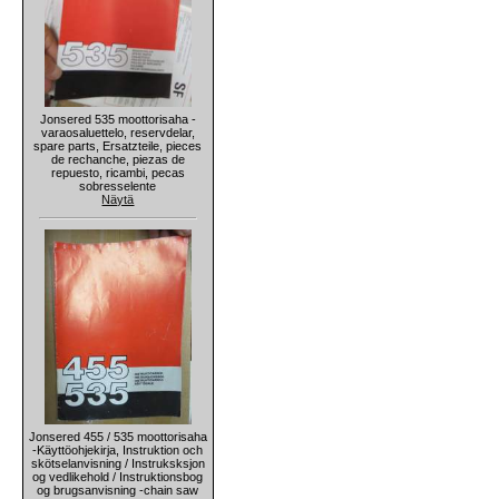
Jonsered 535 moottorisaha -
varaosaluettelo, reservdelar,
spare parts, Ersatzteile, pieces
de rechanche, piezas de
repuesto, ricambi, pecas
sobresselente
Näytä
Jonsered 455 / 535 moottorisaha
-Käyttöohjekirja, Instruktion och
skötselanvisning / Instruksksjon
og vedlikehold / Instruktionsbog
og brugsanvisning -chain saw