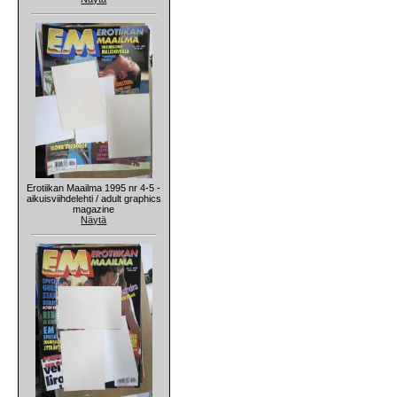
Erotiikan Maailma 1995 nr 4-5 -
aikuisviihdelehti / adult graphics
magazine
Näytä