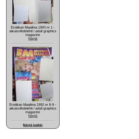
Erotiikan Maailma 1993 nr 1 -
aikuisviihdelehti / adult graphics
magazine
Näytä
Erotiikan Maailma 1992 nr 8-9 -
aikuisviihdelehti / adult graphics
magazine
Näytä
Näytä kaikki