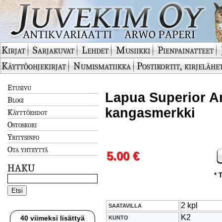
Kirjat
Sarjakuvat
Lehdet
Musiikki
Pienpainatteet
Käyttöohjekirjat
Numismatiikka
Postikortit, kirjelähe
Etusivu
Lapua Superior A
Blogi
kangasmerkki
Käyttöehdot
Ostoskori
Yritysinfo
Ota yhteyttä
5.00 €
HAKU
* 
2 kpl
SAATAVILLA
K2
40 viimeksi lisättyä
KUNTO