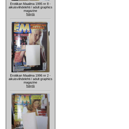
Erotiikan Maailma 1995 nr 8 -
aikuisviihdelehti / adult graphics
magazine
Näytä
Erotiikan Maailma 1996 nr 2 -
aikuisviihdelehti / adult graphics
magazine
Näytä