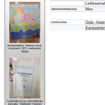
Leikkaama
Muu
SIDONTA/PAINOASU
Sota - Aseet
KATEGORIA
Kangasmer
Aurinkomatkat -Solresor kesä-
sommaren 1971 -matkaesite
Näytä
Tupakkakysymys taloudelliselta
kannalta - Raittiuden Ystävien