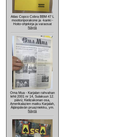
Atlas Copco Cobra BBM 47 L
moottoriporakone ja -kanki -
Hoito-ohjekirja ja varaosat
Näytä
Oma Mua - Karjalan rahvahan
lehti 2001 nr 14, Sulakuun 12.
päivü; Kielizakonan osa,
Amerikalazien matku Karjalah,
Äijänpäivän pruazniekku, ym.
Näytä