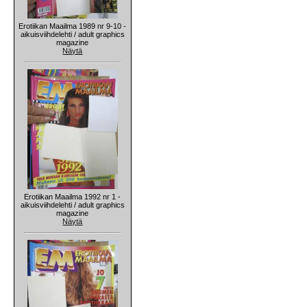
Erotiikan Maailma 1989 nr 9-10 -
aikuisviihdelehti / adult graphics
magazine
Näytä
Erotiikan Maailma 1992 nr 1 -
aikuisviihdelehti / adult graphics
magazine
Näytä