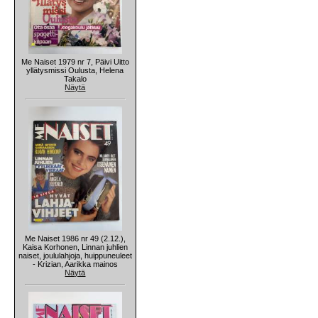
Me Naiset 1979 nr 7, Päivi Uitto
yllätysmissi Oulusta, Helena
Takalo
Näytä
Me Naiset 1986 nr 49 (2.12.),
Kaisa Korhonen, Linnan juhlien
naiset, joululahjoja, huippuneuleet
- Krizian, Aarikka mainos
Näytä