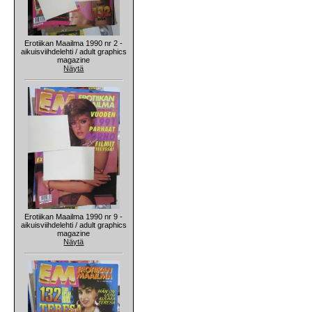
Erotiikan Maailma 1990 nr 2 -
aikuisviihdelehti / adult graphics
magazine
Näytä
Erotiikan Maailma 1990 nr 9 -
aikuisviihdelehti / adult graphics
magazine
Näytä