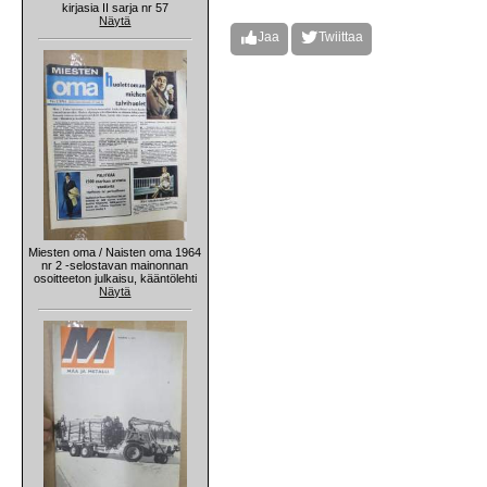
kirjasia II sarja nr 57
Näytä
Jaa
Twiittaa
Miesten oma / Naisten oma 1964
nr 2 -selostavan mainonnan
osoitteeton julkaisu, kääntölehti
Näytä