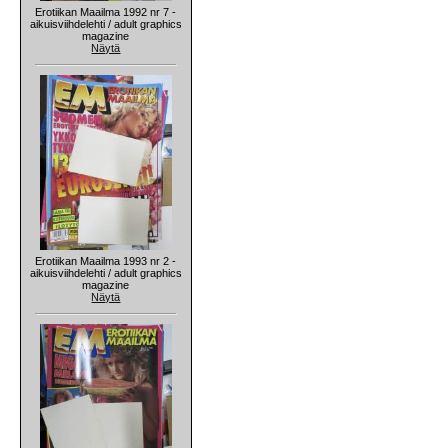
Erotiikan Maailma 1992 nr 7 -
aikuisviihdelehti / adult graphics
magazine
Näytä
Erotiikan Maailma 1993 nr 2 -
aikuisviihdelehti / adult graphics
magazine
Näytä