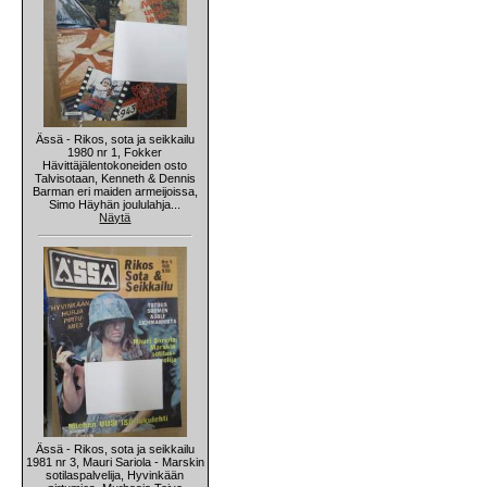
Ässä - Rikos, sota ja seikkailu
1980 nr 1, Fokker
Hävittäjälentokoneiden osto
Talvisotaan, Kenneth & Dennis
Barman eri maiden armeijoissa,
Simo Häyhän joululahja...
Näytä
Ässä - Rikos, sota ja seikkailu
1981 nr 3, Mauri Sariola - Marskin
sotilaspalvelija, Hyvinkään