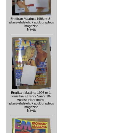
Erotiikan Maailma 1996 nr 3 -
aikuisviihdelehti / adult graphics
magazine
Näytä
Erotiikan Maailma 1996 nr 1,
kansikuva Henry Saari, 10-
vuotistuplanumero -
aikuisviihdelehti / adult graphics
magazine
Näytä