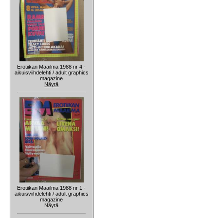
Erotiikan Maailma 1988 nr 4 -
aikuisviihdelehti / adult graphics
magazine
Näytä
Erotiikan Maailma 1988 nr 1 -
aikuisviihdelehti / adult graphics
magazine
Näytä