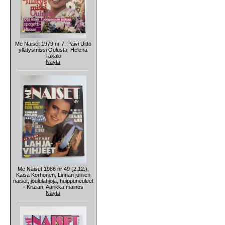
Me Naiset 1979 nr 7, Päivi Uitto
yllätysmissi Oulusta, Helena
Takalo
Näytä
Me Naiset 1986 nr 49 (2.12.),
Kaisa Korhonen, Linnan juhlien
naiset, joululahjoja, huippuneuleet
- Krizian, Aarikka mainos
Näytä