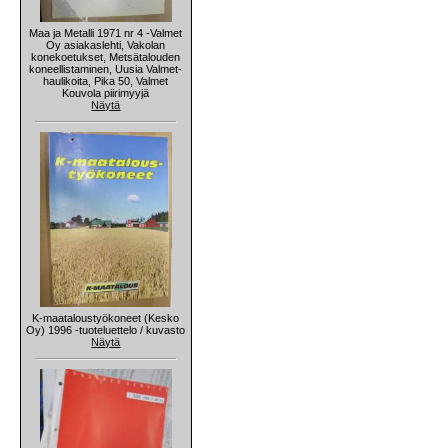
Maa ja Metalli 1971 nr 4 -Valmet
Oy asiakaslehti, Vakolan
konekoetukset, Metsätalouden
koneellistaminen, Uusia Valmet-
haulikoita, Pika 50, Valmet
Kouvola piirimyyjä
Näytä
K-maataloustyökoneet (Kesko
Oy) 1996 -tuoteluettelo / kuvasto
Näytä