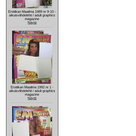
Erotiikan Maailma 1989 nr 9-10 -
aikuisviihdelehti / adult graphics
magazine
Näytä
Erotiikan Maailma 1992 nr 1 -
aikuisviihdelehti / adult graphics
magazine
Näytä