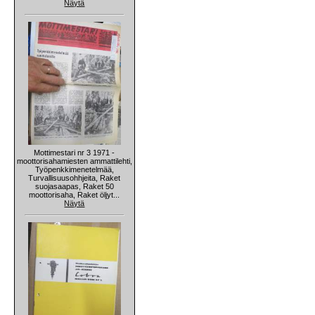
Näytä
Mottimestari nr 3 1971 -
moottorisahamiesten ammattilehti,
Työpenkkimenetelmää,
Turvallisuusohhjeita, Raket
suojasaapas, Raket 50
moottorisaha, Raket öljyt...
Näytä