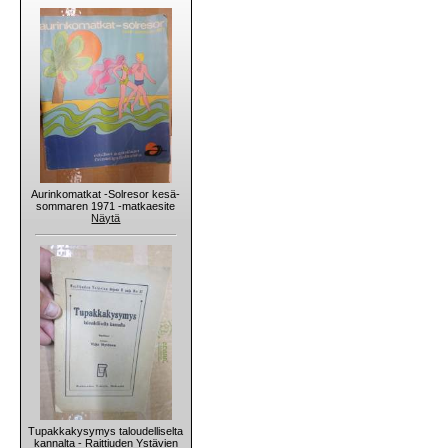
Aurinkomatkat -Solresor kesä-
sommaren 1971 -matkaesite
Näytä
Tupakkakysymys taloudelliselta
kannalta - Raittiuden Ystävien