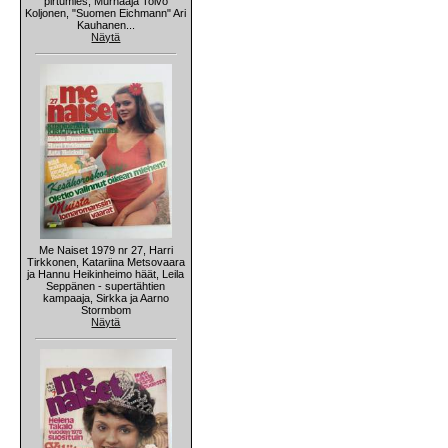
pirtumies, Murhaaja Toivo
Koljonen, "Suomen Eichmann" Ari
Kauhanen...
Näytä
Me Naiset 1979 nr 27, Harri
Tirkkonen, Katariina Metsovaara
ja Hannu Heikinheimo häät, Leila
Seppänen - supertähtien
kampaaja, Sirkka ja Aarno
Stormbom
Näytä