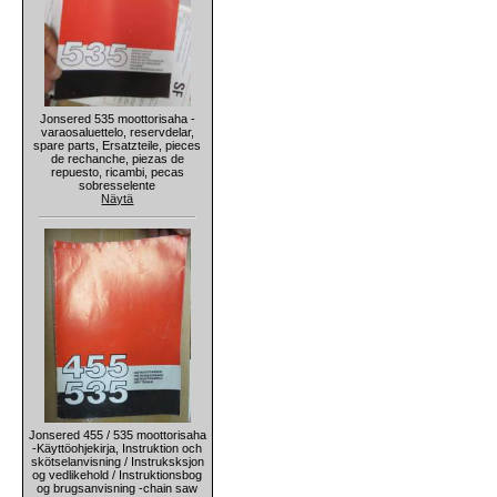
Jonsered 535 moottorisaha -
varaosaluettelo, reservdelar,
spare parts, Ersatzteile, pieces
de rechanche, piezas de
repuesto, ricambi, pecas
sobresselente
Näytä
Jonsered 455 / 535 moottorisaha
-Käyttöohjekirja, Instruktion och
skötselanvisning / Instruksksjon
og vedlikehold / Instruktionsbog
og brugsanvisning -chain saw