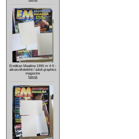
Erotiikan Maailma 1995 nr 4-5 -
aikuisviihdelehti / adult graphics
magazine
Näytä