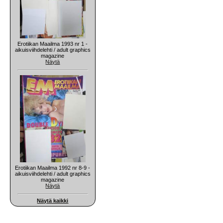
Erotiikan Maailma 1993 nr 1 -
aikuisviihdelehti / adult graphics
magazine
Näytä
Erotiikan Maailma 1992 nr 8-9 -
aikuisviihdelehti / adult graphics
magazine
Näytä
Näytä kaikki