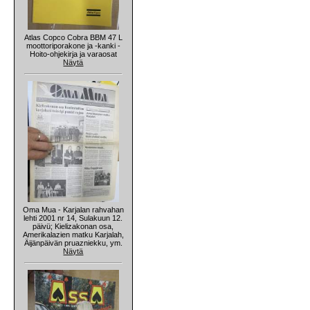
Atlas Copco Cobra BBM 47 L
moottoriporakone ja -kanki -
Hoito-ohjekirja ja varaosat
Näytä
Oma Mua - Karjalan rahvahan
lehti 2001 nr 14, Sulakuun 12.
päivü; Kielizakonan osa,
Amerikalazien matku Karjalah,
Äijänpäivän pruazniekku, ym.
Näytä