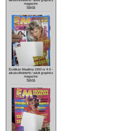
magazine
Näytä
Erotiikan Maailma 1993 nr 4-5 -
aikuisviihdelehti / adult graphics
magazine
Näytä