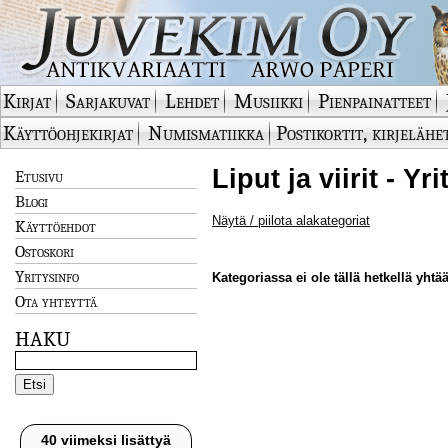
Kirjat
Sarjakuvat
Lehdet
Musiikki
Pienpainatteet
Käyttöohjekirjat
Numismatiikka
Postikortit, kirjelähe
Liput ja viirit - Yr
Etusivu
Blogi
Näytä / piilota alakategoriat
Käyttöehdot
Ostoskori
Yritysinfo
Kategoriassa ei ole tällä hetkellä yhtää
Ota yhteyttä
HAKU
40 viimeksi lisättyä