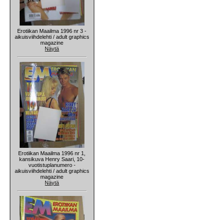
Erotiikan Maailma 1996 nr 3 -
aikuisviihdelehti / adult graphics
magazine
Näytä
Erotiikan Maailma 1996 nr 1,
kansikuva Henry Saari, 10-
vuotistuplanumero -
aikuisviihdelehti / adult graphics
magazine
Näytä