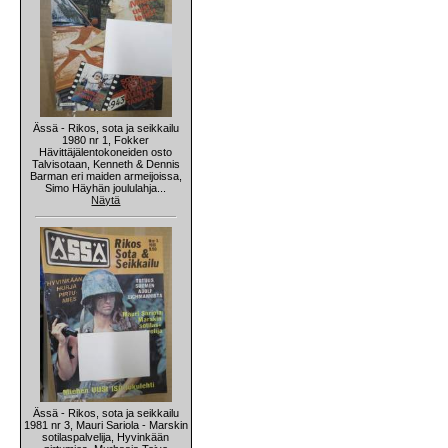
Ässä - Rikos, sota ja seikkailu
1980 nr 1, Fokker
Hävittäjälentokoneiden osto
Talvisotaan, Kenneth & Dennis
Barman eri maiden armeijoissa,
Simo Häyhän joululahja...
Näytä
Ässä - Rikos, sota ja seikkailu
1981 nr 3, Mauri Sariola - Marskin
sotilaspalvelija, Hyvinkään