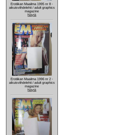
Erotiikan Maailma 1995 nr 8 -
aikuisviihdelehti / adult graphics
magazine
Näytä
Erotiikan Maailma 1996 nr 2 -
aikuisviihdelehti / adult graphics
magazine
Näytä