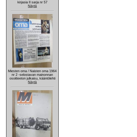
kirjasia II sarja nr 57
Näytä
Miesten oma / Naisten oma 1964
nr 2 -selostavan mainonnan
osoitteeton julkaisu, kääntölehti
Näytä