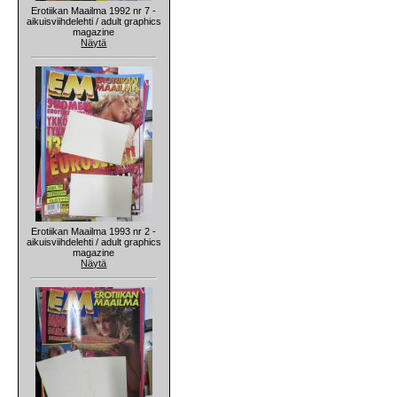
Erotiikan Maailma 1992 nr 7 -
aikuisviihdelehti / adult graphics
magazine
Näytä
Erotiikan Maailma 1993 nr 2 -
aikuisviihdelehti / adult graphics
magazine
Näytä