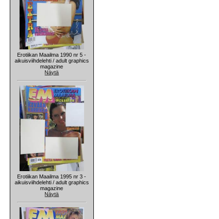
Erotiikan Maailma 1990 nr 5 -
aikuisviihdelehti / adult graphics
magazine
Näytä
Erotiikan Maailma 1995 nr 3 -
aikuisviihdelehti / adult graphics
magazine
Näytä