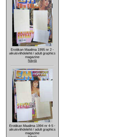
Erotiikan Maailma 1995 nr 2 -
aikuisviihdelehti / adult graphics
magazine
Näytä
Erotiikan Maailma 1994 nr 4-5 -
aikuisviihdelehti / adult graphics
magazine
Näytä