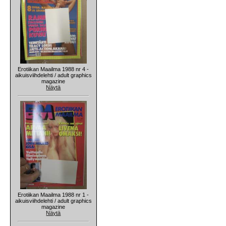
Erotiikan Maailma 1988 nr 4 -
aikuisviihdelehti / adult graphics
magazine
Näytä
Erotiikan Maailma 1988 nr 1 -
aikuisviihdelehti / adult graphics
magazine
Näytä