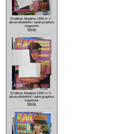
Erotiikan Maailma 1990 nr 2 -
aikuisviihdelehti / adult graphics
magazine
Näytä
Erotiikan Maailma 1990 nr 9 -
aikuisviihdelehti / adult graphics
magazine
Näytä