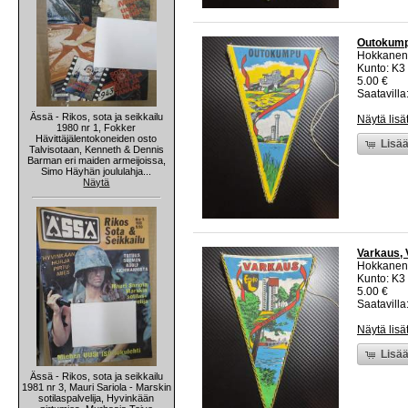
Outokumpu
Hokkanen
Kunto: K3
5.00 €
Saatavilla:
Ässä - Rikos, sota ja seikkailu
Näytä lisä
1980 nr 1, Fokker
Hävittäjälentokoneiden osto
Lisää
Talvisotaan, Kenneth & Dennis
Barman eri maiden armeijoissa,
Simo Häyhän joululahja...
Näytä
Varkaus, V
Hokkanen
Kunto: K3
5.00 €
Saatavilla:
Näytä lisä
Lisää
Ässä - Rikos, sota ja seikkailu
1981 nr 3, Mauri Sariola - Marskin
sotilaspalvelija, Hyvinkään