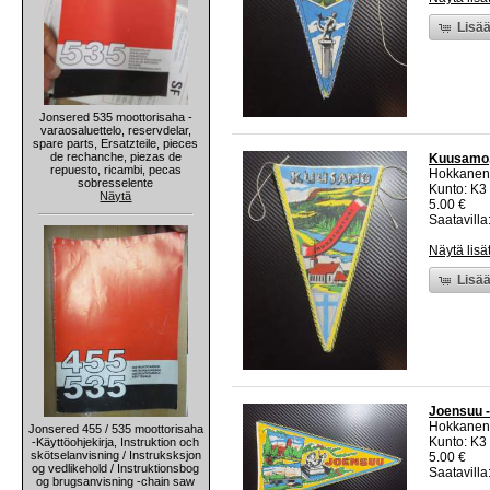
Lisää
Jonsered 535 moottorisaha -
varaosaluettelo, reservdelar,
spare parts, Ersatzteile, pieces
de rechanche, piezas de
Kuusamo, 
repuesto, ricambi, pecas
Hokkanen
sobresselente
Kunto: K3
Näytä
5.00 €
Saatavilla:
Näytä lisä
Lisää
Joensuu -
Hokkanen
Jonsered 455 / 535 moottorisaha
Kunto: K3
-Käyttöohjekirja, Instruktion och
skötselanvisning / Instruksksjon
5.00 €
og vedlikehold / Instruktionsbog
Saatavilla:
og brugsanvisning -chain saw