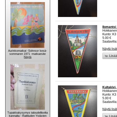
Ilomantsi 
Hokkanen
Kunto: K3
5.00 €
Saatavilla:
Näytä lisä
Aurinkomatkat -Solresor kesä-
sommaren 1971 -matkaesite
Lisää
Näytä
Kultakivi,
Hokkanen
Kunto: K3
5.00 €
Saatavilla:
Näytä lisä
Tupakkakysymys taloudelliselta
kannalta - Raittiuden Ystävien
Lisää