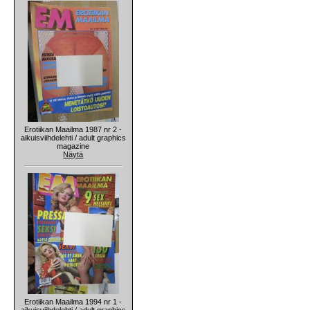
Erotiikan Maailma 1987 nr 2 -
aikuisviihdelehti / adult graphics
magazine
Näytä
Erotiikan Maailma 1994 nr 1 -
aikuisviihdelehti / adult graphics