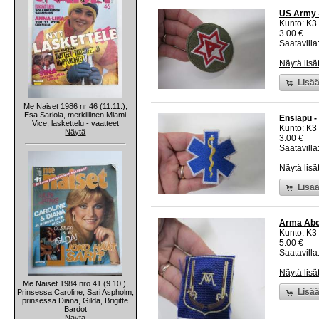
US Army 
Kunto: K3
3.00 €
Saatavilla:
Näytä lisä
Lisää
Me Naiset 1986 nr 46 (11.11.),
Esa Sariola, merkillinen Miami
Ensiapu -
Vice, laskettelu - vaatteet
Kunto: K3
Näytä
3.00 €
Saatavilla:
Näytä lisä
Lisää
Arma Abo
Kunto: K3
5.00 €
Saatavilla:
Näytä lisä
Me Naiset 1984 nro 41 (9.10.),
Lisää
Prinsessa Caroline, Sari Aspholm,
prinsessa Diana, Gilda, Brigitte
Bardot
Näytä