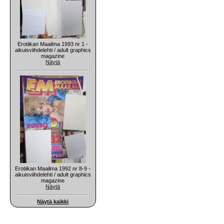
Erotiikan Maailma 1993 nr 1 -
aikuisviihdelehti / adult graphics
magazine
Näytä
Erotiikan Maailma 1992 nr 8-9 -
aikuisviihdelehti / adult graphics
magazine
Näytä
Näytä kaikki