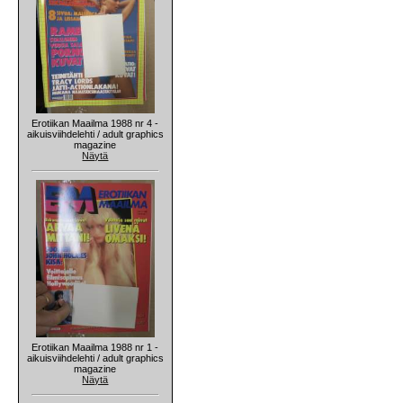
Erotiikan Maailma 1988 nr 4 -
aikuisviihdelehti / adult graphics
magazine
Näytä
Erotiikan Maailma 1988 nr 1 -
aikuisviihdelehti / adult graphics
magazine
Näytä