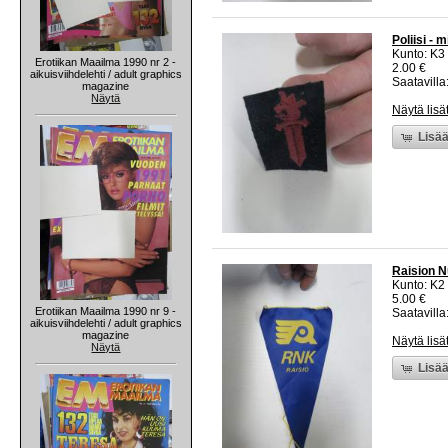
Poliisi -
Kunto: K3
Erotiikan Maailma 1990 nr 2 -
2.00 €
aikuisviihdelehti / adult graphics
Saatavilla:
magazine
Näytä
Näytä lisä
Lisää
Raision N
Kunto: K2 
5.00 €
Erotiikan Maailma 1990 nr 9 -
Saatavilla:
aikuisviihdelehti / adult graphics
magazine
Näytä lisä
Näytä
Lisää