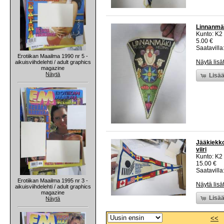
Linnanmäk
Kunto: K2 
5.00 €
Saatavilla:
Erotiikan Maailma 1990 nr 5 -
Näytä lisä
aikuisviihdelehti / adult graphics
magazine
Näytä
Lisää
Jääkiekko
viiri
Kunto: K2 
15.00 €
Saatavilla:
Erotiikan Maailma 1995 nr 3 -
Näytä lisä
aikuisviihdelehti / adult graphics
magazine
Lisää
Näytä
<<