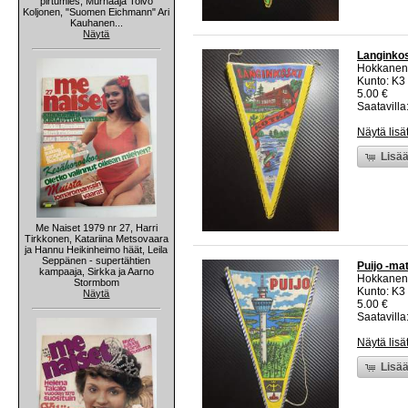
pirtumies, Murhaaja Toivo
Koljonen, "Suomen Eichmann" Ari
Kauhanen...
Näytä
Langinkos
Hokkanen
Kunto: K3
5.00 €
Saatavilla:
Näytä lisä
Lisää
Me Naiset 1979 nr 27, Harri
Tirkkonen, Katariina Metsovaara
ja Hannu Heikinheimo häät, Leila
Seppänen - supertähtien
Puijo -mat
kampaaja, Sirkka ja Aarno
Hokkanen
Stormbom
Kunto: K3
Näytä
5.00 €
Saatavilla:
Näytä lisä
Lisää