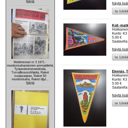
Näytä
Näytä lisä
Lisää
Koli -matk
Hokkanen
Kunto: K3
5.00 €
Saatavilla:
Näytä lisä
Lisää
Mottimestari nr 3 1971 -
moottorisahamiesten ammattilehti,
Työpenkkimenetelmää,
Ekenäs, T
Turvallisuusohhjeita, Raket
Hokkanen
suojasaapas, Raket 50
moottorisaha, Raket öljyt...
Kunto: K3
Näytä
5.00 €
Saatavilla:
Näytä lisä
Lisää