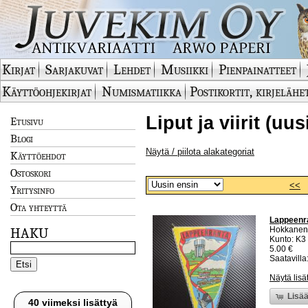
Kirjat
Sarjakuvat
Lehdet
Musiikki
Pienpainatteet
Käyttöohjekirjat
Numismatiikka
Postikortit, kirjelähe
Liput ja viirit (uu
Etusivu
Blogi
Näytä / piilota alakategoriat
Käyttöehdot
Ostoskori
<<
Yritysinfo
Ota yhteyttä
Lappeenra
Hokkanen
HAKU
Kunto: K3
5.00 €
Saatavilla:
Näytä lisä
Lisää
40 viimeksi lisättyä