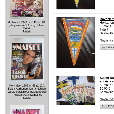
Rovaniemi,
Me Naiset 1979 nr 7, Päivi Uitto
Hokkanen
yllätysmissi Oulusta, Helena
Kunto: K3
Takalo
5.00 €
Näytä
Saatavilla:
Näytä lisä
Lisää
Suomi-Ruo
erilaisia 
Kunto: K2 
Me Naiset 1986 nr 49 (2.12.),
15.00 €
Kaisa Korhonen, Linnan juhlien
naiset, joululahjoja, huippuneuleet
Saatavilla:
- Krizian, Aarikka mainos
Näytä
Näytä lisä
Lisää