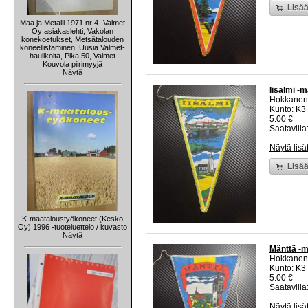
Lisää
Maa ja Metalli 1971 nr 4 -Valmet
Oy asiakaslehti, Vakolan
konekoetukset, Metsätalouden
koneellistaminen, Uusia Valmet-
haulikoita, Pika 50, Valmet
Kouvola piirimyyjä
Näytä
Iisalmi -m
Hokkanen
Kunto: K3
5.00 €
Saatavilla:
Näytä lisä
Lisää
K-maataloustyökoneet (Kesko
Oy) 1996 -tuoteluettelo / kuvasto
Näytä
Mänttä -m
Hokkanen
Kunto: K3
5.00 €
Saatavilla:
Näytä lisä