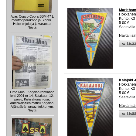
Mariehamn
Hokkanen
Atlas Copco Cobra BBM 47 L
Kunto: K3
moottoriporakone ja -kanki -
5.00 €
Hoito-ohjekirja ja varaosat
Saatavilla:
Näytä
Näytä lisä
Lisää
Kalajoki -
Hokkanen
Kunto: K3
Oma Mua - Karjalan rahvahan
5.00 €
lehti 2001 nr 14, Sulakuun 12.
Saatavilla:
päivü; Kielizakonan osa,
Amerikalazien matku Karjalah,
Näytä lisä
Äijänpäivän pruazniekku, ym.
Näytä
Lisää