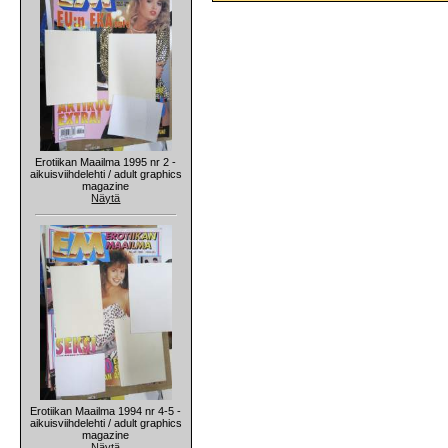
Erotiikan Maailma 1995 nr 2 -
aikuisviihdelehti / adult graphics
magazine
Näytä
Erotiikan Maailma 1994 nr 4-5 -
aikuisviihdelehti / adult graphics
magazine
Näytä