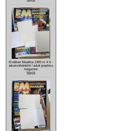
Erotiikan Maailma 1995 nr 4-5 -
aikuisviihdelehti / adult graphics
magazine
Näytä