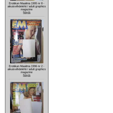
Erotiikan Maailma 1995 nr 8 -
aikuisviihdelehti / adult graphics
magazine
Näytä
Erotiikan Maailma 1996 nr 2 -
aikuisviihdelehti / adult graphics
magazine
Näytä