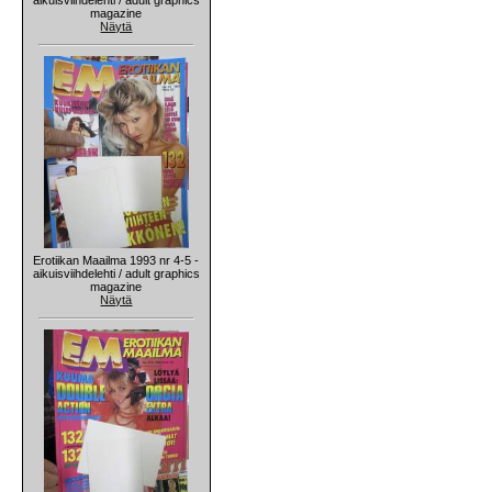
magazine
Näytä
Erotiikan Maailma 1993 nr 4-5 -
aikuisviihdelehti / adult graphics
magazine
Näytä