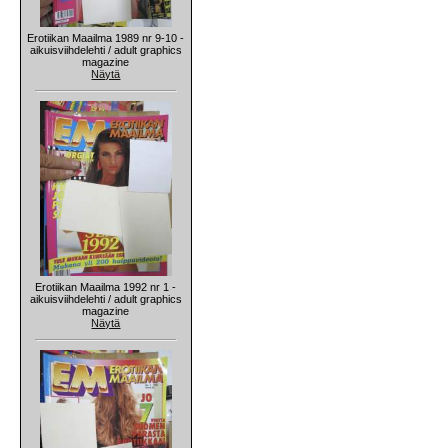
Erotiikan Maailma 1989 nr 9-10 -
aikuisviihdelehti / adult graphics
magazine
Näytä
Erotiikan Maailma 1992 nr 1 -
aikuisviihdelehti / adult graphics
magazine
Näytä