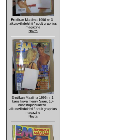
Erotiikan Maailma 1996 nr 3 -
aikuisviihdelehti / adult graphics
magazine
Näytä
Erotiikan Maailma 1996 nr 1,
kansikuva Henry Saari, 10-
vuotistuplanumero -
aikuisviihdelehti / adult graphics
magazine
Näytä