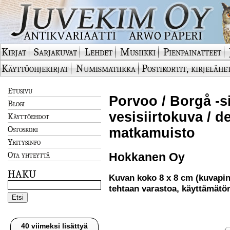
Kirjat
Sarjakuvat
Lehdet
Musiikki
Pienpainatteet
Käyttöohjekirjat
Numismatiikka
Postikortit, kirjelähe
Etusivu
Porvoo / Borgå -si
Blogi
vesisiirtokuva / d
Käyttöehdot
Ostoskori
matkamuisto
Yritysinfo
Ota yhteyttä
Hokkanen Oy
HAKU
Kuvan koko 8 x 8 cm (kuvapi
tehtaan varastoa, käyttämätö
40 viimeksi lisättyä