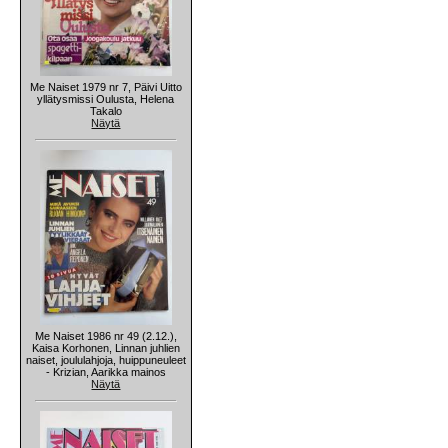
Me Naiset 1979 nr 7, Päivi Uitto
yllätysmissi Oulusta, Helena
Takalo
Näytä
Me Naiset 1986 nr 49 (2.12.),
Kaisa Korhonen, Linnan juhlien
naiset, joululahjoja, huippuneuleet
- Krizian, Aarikka mainos
Näytä