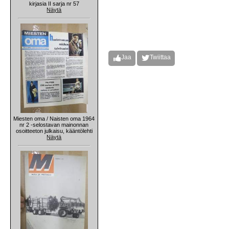
kirjasia II sarja nr 57
Näytä
Jaa
Twiittaa
Miesten oma / Naisten oma 1964
nr 2 -selostavan mainonnan
osoitteeton julkaisu, kääntölehti
Näytä