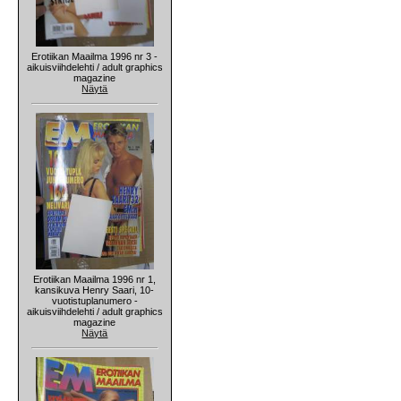
Erotiikan Maailma 1996 nr 3 -
aikuisviihdelehti / adult graphics
magazine
Näytä
Erotiikan Maailma 1996 nr 1,
kansikuva Henry Saari, 10-
vuotistuplanumero -
aikuisviihdelehti / adult graphics
magazine
Näytä