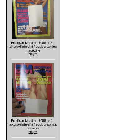
Erotiikan Maailma 1988 nr 4 -
aikuisviihdelehti / adult graphics
magazine
Näytä
Erotiikan Maailma 1988 nr 1 -
aikuisviihdelehti / adult graphics
magazine
Näytä