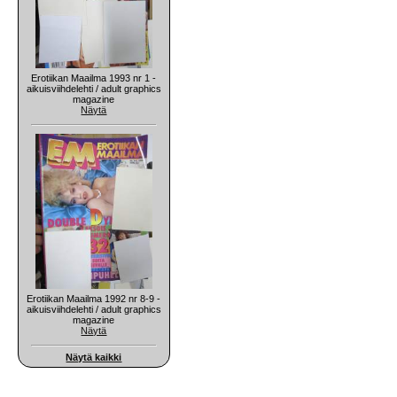
Erotiikan Maailma 1993 nr 1 -
aikuisviihdelehti / adult graphics
magazine
Näytä
Erotiikan Maailma 1992 nr 8-9 -
aikuisviihdelehti / adult graphics
magazine
Näytä
Näytä kaikki