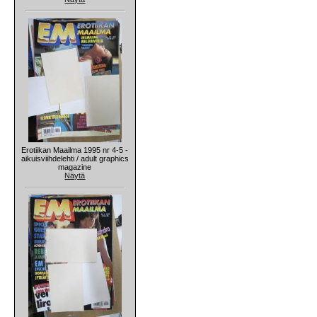
Erotiikan Maailma 1995 nr 4-5 -
aikuisviihdelehti / adult graphics
magazine
Näytä