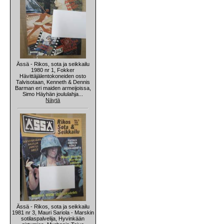
Ässä - Rikos, sota ja seikkailu
1980 nr 1, Fokker
Hävittäjälentokoneiden osto
Talvisotaan, Kenneth & Dennis
Barman eri maiden armeijoissa,
Simo Häyhän joululahja...
Näytä
Ässä - Rikos, sota ja seikkailu
1981 nr 3, Mauri Sariola - Marskin
sotilaspalvelija, Hyvinkään