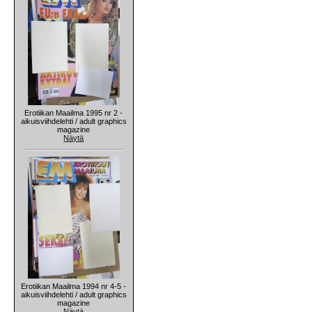
Erotiikan Maailma 1995 nr 2 -
aikuisviihdelehti / adult graphics
magazine
Näytä
Erotiikan Maailma 1994 nr 4-5 -
aikuisviihdelehti / adult graphics
magazine
Näytä