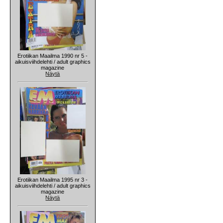
Erotiikan Maailma 1990 nr 5 -
aikuisviihdelehti / adult graphics
magazine
Näytä
Erotiikan Maailma 1995 nr 3 -
aikuisviihdelehti / adult graphics
magazine
Näytä