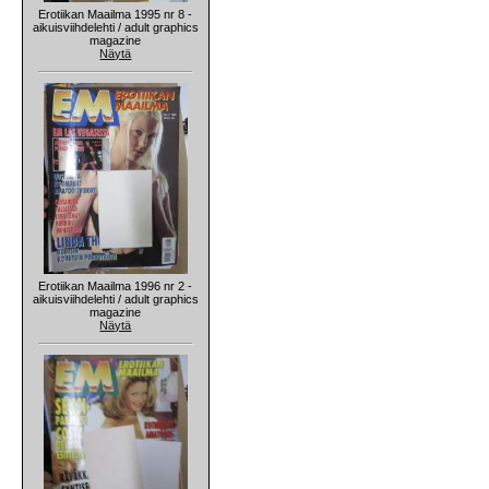
Erotiikan Maailma 1995 nr 8 -
aikuisviihdelehti / adult graphics
magazine
Näytä
Erotiikan Maailma 1996 nr 2 -
aikuisviihdelehti / adult graphics
magazine
Näytä