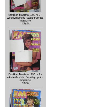
Erotiikan Maailma 1990 nr 2 -
aikuisviihdelehti / adult graphics
magazine
Näytä
Erotiikan Maailma 1990 nr 9 -
aikuisviihdelehti / adult graphics
magazine
Näytä