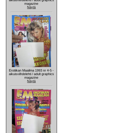
magazine
Näytä
Erotiikan Maailma 1993 nr 4-5 -
aikuisviihdelehti / adult graphics
magazine
Näytä