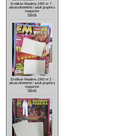
Erotiikan Maailma 1992 nr 7 -
aikuisviihdelehti / adult graphics
magazine
Näytä
Erotiikan Maailma 1993 nr 2 -
aikuisviihdelehti / adult graphics
magazine
Näytä