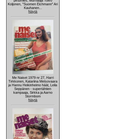
pirtumies, Murhaaja Toivo
Koljonen, "Suomen Eichmann" Ari
Kauhanen...
Näytä
Me Naiset 1979 nr 27, Harri
Tirkkonen, Katariina Metsovaara
ja Hannu Heikinheimo häät, Leila
Seppänen - supertähtien
kampaaja, Sirkka ja Aarno
Stormbom
Näytä