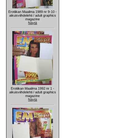
Erotiikan Maailma 1989 nr 9-10 -
aikuisviihdelehti / adult graphics
magazine
Näytä
Erotiikan Maailma 1992 nr 1 -
aikuisviihdelehti / adult graphics
magazine
Näytä