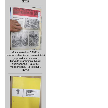
Näytä
Mottimestari nr 3 1971 -
moottorisahamiesten ammattilehti,
Työpenkkimenetelmää,
Turvallisuusohhjeita, Raket
suojasaapas, Raket 50
moottorisaha, Raket öljyt...
Näytä