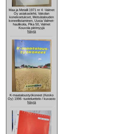
Maa ja Metalli 1971 nr 4 -Valmet
Oy asiakaslehti, Vakolan
konekoetukset, Metsätalouden
koneellistaminen, Uusia Valmet-
haulikoita, Pika 50, Valmet
Kouvola piirimyyjä
Näytä
K-maataloustyökoneet (Kesko
Oy) 1996 -tuoteluettelo / kuvasto
Näytä