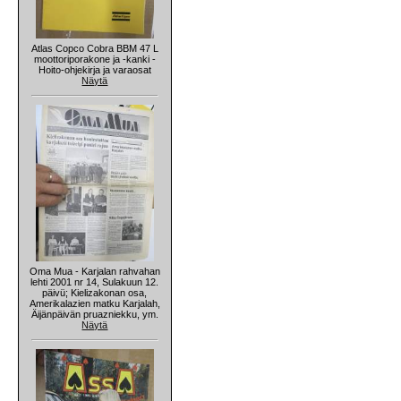
Atlas Copco Cobra BBM 47 L
moottoriporakone ja -kanki -
Hoito-ohjekirja ja varaosat
Näytä
Oma Mua - Karjalan rahvahan
lehti 2001 nr 14, Sulakuun 12.
päivü; Kielizakonan osa,
Amerikalazien matku Karjalah,
Äijänpäivän pruazniekku, ym.
Näytä