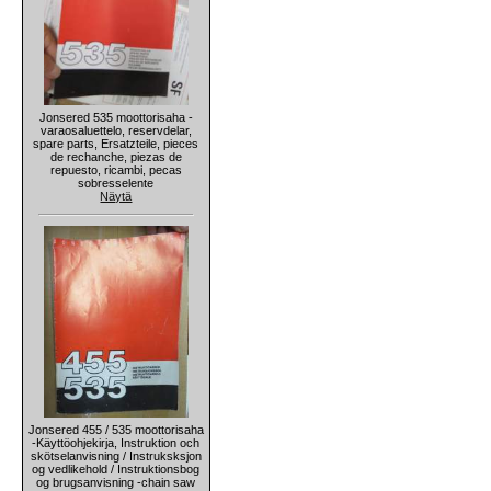
Jonsered 535 moottorisaha -
varaosaluettelo, reservdelar,
spare parts, Ersatzteile, pieces
de rechanche, piezas de
repuesto, ricambi, pecas
sobresselente
Näytä
Jonsered 455 / 535 moottorisaha
-Käyttöohjekirja, Instruktion och
skötselanvisning / Instruksksjon
og vedlikehold / Instruktionsbog
og brugsanvisning -chain saw