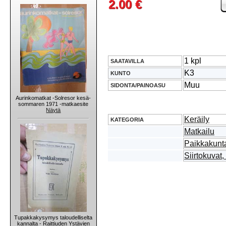
2.00 €
1 kpl
SAATAVILLA
K3
KUNTO
Muu
SIDONTA/PAINOASU
Aurinkomatkat -Solresor kesä-
sommaren 1971 -matkaesite
Näytä
Keräily
KATEGORIA
Matkailu
Paikkakunta
Siirtokuvat,
Tupakkakysymys taloudelliselta
kannalta - Raittiuden Ystävien