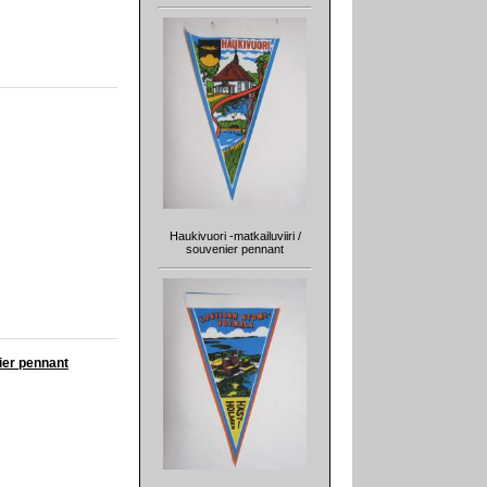
Haukivuori -matkailuviiri /
souvenier pennant
ier pennant