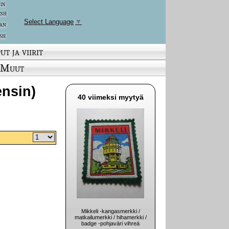
 in
ish
Select Language
▼
an
sh
ut ja viirit
Muut
ensin)
40 viimeksi myytyä
Mikkeli -kangasmerkki /
matkailumerkki / hihamerkki /
badge -pohjaväri vihreä