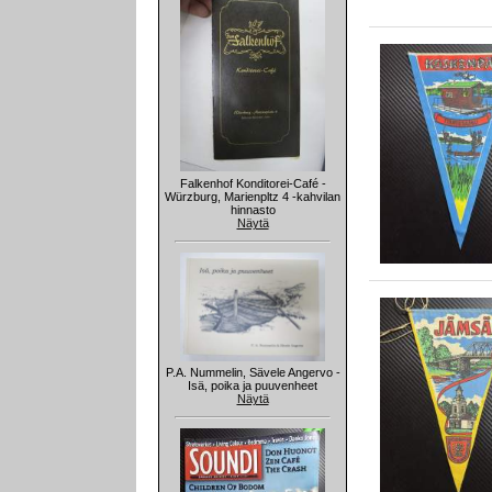
Falkenhof Konditorei-Café -
Würzburg, Marienpltz 4 -kahvilan
hinnasto
Näytä
P.A. Nummelin, Sävele Angervo -
Isä, poika ja puuvenheet
Näytä