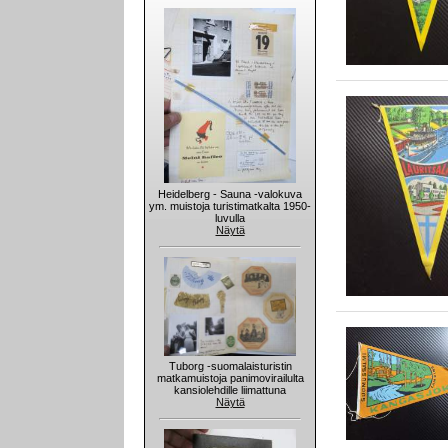
Heidelberg - Sauna -valokuva
ym. muistoja turistimatkalta 1950-
luvulla
Näytä
Tuborg -suomalaisturistin
matkamuistoja panimovirailulta
kansiolehdille liimattuna
Näytä