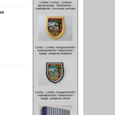
Loviisa / Lovisa - Loviisan
atomivoimala - Hästholmen -
matkailuviiri / souvenier pennant
ant
Lovisa - Loviisa -kangasmerkki /
matkailumerkki / hihamerkki /
badge -pohjaväri keltainen
Lovisa - Loviisa -kangasmerkki /
matkailumerkki / hihamerkki /
badge -pohjaväri vihreä