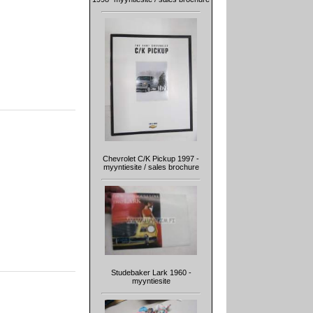
Chevrolet C/K Pickup 1997 -
myyntiesite / sales brochure
Studebaker Lark 1960 -
myyntiesite