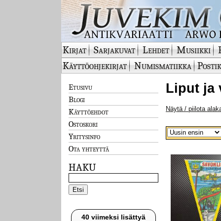
Kirjat
Sarjakuvat
Lehdet
Musiikki
Käyttöohjekirjat
Numismatiikka
Postik
Liput ja 
Etusivu
Blogi
Näytä / piilota alak
Käyttöehdot
Ostoskori
Yritysinfo
Ota yhteyttä
HAKU
40 viimeksi lisättyä