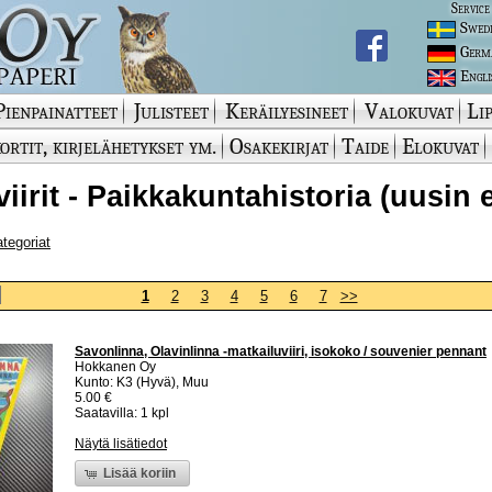
Service
Swed
Germ
Engli
Pienpainatteet
Julisteet
Keräilyesineet
Valokuvat
Lip
ortit, kirjelähetykset ym.
Osakekirjat
Taide
Elokuvat
viirit - Paikkakuntahistoria (uusin 
ategoriat
1
2
3
4
5
6
7
>>
Savonlinna, Olavinlinna -matkailuviiri, isokoko / souvenier pennant
Hokkanen Oy
Kunto: K3 (Hyvä), Muu
5.00 €
Saatavilla: 1 kpl
Näytä lisätiedot
Lisää koriin