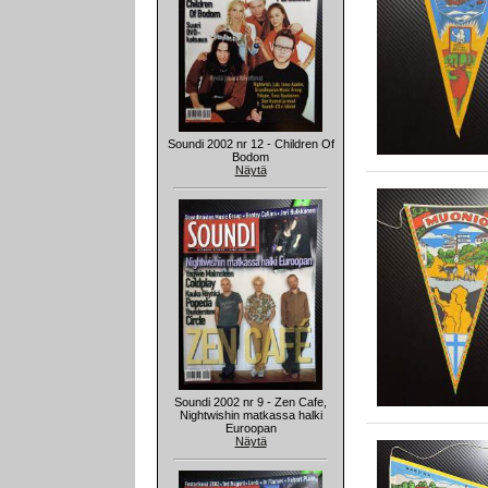
Soundi 2002 nr 12 - Children Of
Bodom
Näytä
Soundi 2002 nr 9 - Zen Cafe,
Nightwishin matkassa halki
Euroopan
Näytä