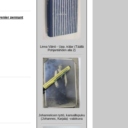
uvenier pennant
Linna Väinö - Upp, trälar (Täällä
Pohjantähden alla 2)
Johanneksen tyttö, kansallispuku
(Johannes, Karjala) -valokuva