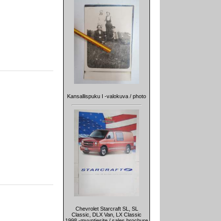
Kansallispuku I -valokuva / photo
Chevrolet Starcraft SL, SL
Classic, DLX Van, LX Classic
1998 -myyntiesite / sales brochure