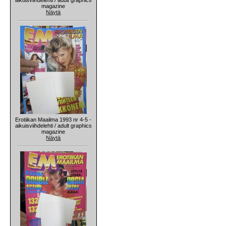
magazine
Näytä
Erotiikan Maailma 1993 nr 4-5 -
aikuisviihdelehti / adult graphics
magazine
Näytä