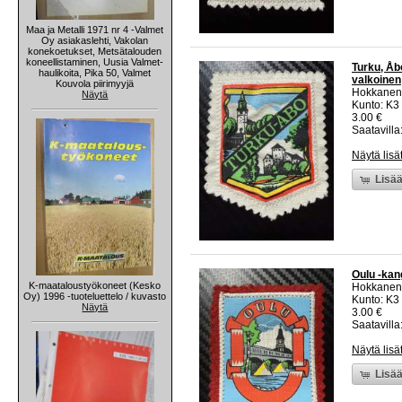
Maa ja Metalli 1971 nr 4 -Valmet
Oy asiakaslehti, Vakolan
konekoetukset, Metsätalouden
koneellistaminen, Uusia Valmet-
Turku, Åb
haulikoita, Pika 50, Valmet
valkoinen
Kouvola piirimyyjä
Hokkanen
Näytä
Kunto: K3
3.00 €
Saatavilla:
Näytä lisä
Lisää
Oulu -kan
K-maataloustyökoneet (Kesko
Hokkanen
Oy) 1996 -tuoteluettelo / kuvasto
Kunto: K3
Näytä
3.00 €
Saatavilla:
Näytä lisä
Lisää