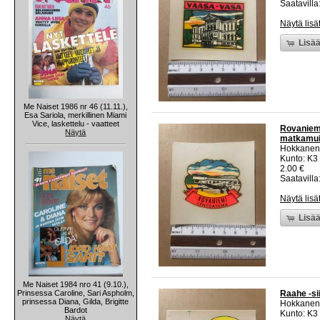
Saatavilla:
Näytä lisä
Lisää
Me Naiset 1986 nr 46 (11.11.),
Esa Sariola, merkillinen Miami
Vice, laskettelu - vaatteet
Rovaniemi
Näytä
matkamui
Hokkanen
Kunto: K3
2.00 €
Saatavilla:
Näytä lisä
Lisää
Me Naiset 1984 nro 41 (9.10.),
Prinsessa Caroline, Sari Aspholm,
Raahe -si
prinsessa Diana, Gilda, Brigitte
Hokkanen
Bardot
Kunto: K3
Näytä