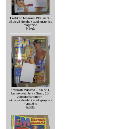
Erotiikan Maailma 1996 nr 3 -
aikuisviihdelehti / adult graphics
magazine
Näytä
Erotiikan Maailma 1996 nr 1,
kansikuva Henry Saari, 10-
vuotistuplanumero -
aikuisviihdelehti / adult graphics
magazine
Näytä