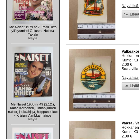
Näytä lisä
Lisää
Me Naiset 1979 nr 7, Päivi Uitto
yllätysmissi Oulusta, Helena
Takalo
Näytä
Valkeakos
Hokkanen
Kunto: K3
2.00 €
Saatavilla:
Näytä lisä
Lisää
Me Naiset 1986 nr 49 (2.12.),
Kaisa Korhonen, Linnan juhlien
naiset, joululahjoja, huippuneuleet
- Krizian, Aarikka mainos
Näytä
Vaasa / V
Hokkanen
Kunto: K3
2.00 €