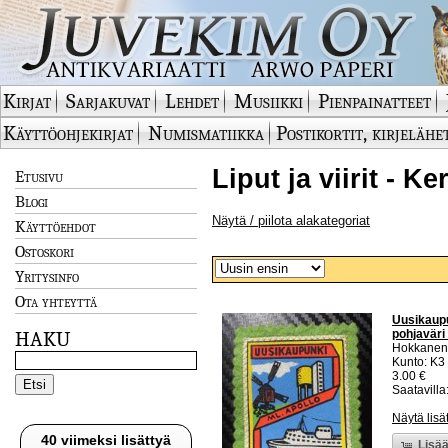
Kirjat
Sarjakuvat
Lehdet
Musiikki
Pienpainatteet
Käyttöohjekirjat
Numismatiikka
Postikortit, kirjelähe
Liput ja viirit - K
Etusivu
Blogi
Näytä / piilota alakategoriat
Käyttöehdot
Ostoskori
Yritysinfo
Ota yhteyttä
Uusikaupu
pohjaväri
HAKU
Hokkanen
Kunto: K3
3.00 €
Saatavilla:
Näytä lisä
40 viimeksi lisättyä
Lisää