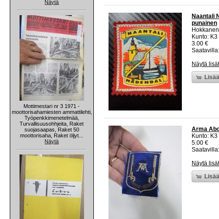
Näytä
Naantali 
punainen
Hokkanen
Kunto: K3
3.00 €
Saatavilla:
Näytä lisä
Lisää
Mottimestari nr 3 1971 -
moottorisahamiesten ammattilehti,
Työpenkkimenetelmää,
Turvallisuusohhjeita, Raket
Arma Abo
suojasaapas, Raket 50
moottorisaha, Raket öljyt...
Kunto: K3
Näytä
5.00 €
Saatavilla:
Näytä lisä
Lisää