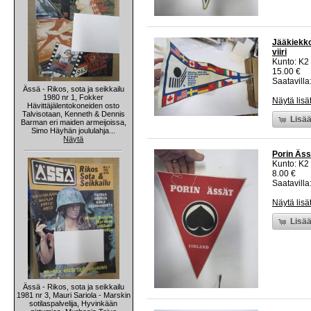
Jääkiekko
viiri
Kunto: K2 
15.00 €
Saatavilla:
Ässä - Rikos, sota ja seikkailu
1980 nr 1, Fokker
Näytä lisä
Hävittäjälentokoneiden osto
Talvisotaan, Kenneth & Dennis
Lisää
Barman eri maiden armeijoissa,
Simo Häyhän joululahja...
Näytä
Porin Ässä
Kunto: K2 
8.00 €
Saatavilla:
Näytä lisä
Lisää
Ässä - Rikos, sota ja seikkailu
1981 nr 3, Mauri Sariola - Marskin
sotilaspalvelija, Hyvinkään