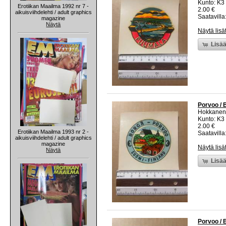
Kunto: K3
Erotiikan Maailma 1992 nr 7 -
2.00 €
aikuisviihdelehti / adult graphics
Saatavilla:
magazine
Näytä
Näytä lisä
Lisää
Porvoo / 
Hokkanen
Kunto: K3
2.00 €
Erotiikan Maailma 1993 nr 2 -
Saatavilla:
aikuisviihdelehti / adult graphics
magazine
Näytä lisä
Näytä
Lisää
Porvoo / 