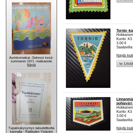
Tornio -k
Hokkanen
Kunto: K3
3.00 €
Saatavilla:
Näytä lisä
Aurinkomatkat -Solresor kesä-
sommaren 1971 -matkaesite
Lisää
Näytä
Linnanmäk
pohjaväri
Hokkanen
Kunto: K3
3.00 €
Saatavilla:
Tupakkakysymys taloudelliselta
Näytä lisä
kannalta - Raittiuden Ystävien