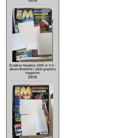
Erotiikan Maailma 1995 nr 4-5 -
aikuisviihdelehti / adult graphics
magazine
Näytä