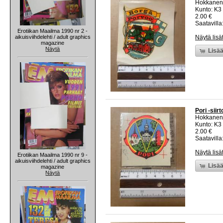
Hokkanen
Kunto: K3
2.00 €
Saatavilla:
Erotiikan Maailma 1990 nr 2 -
aikuisviihdelehti / adult graphics
Näytä lisä
magazine
Näytä
Lisää
Pori -siir
Hokkanen
Kunto: K3
2.00 €
Saatavilla:
Näytä lisä
Erotiikan Maailma 1990 nr 9 -
aikuisviihdelehti / adult graphics
Lisää
magazine
Näytä