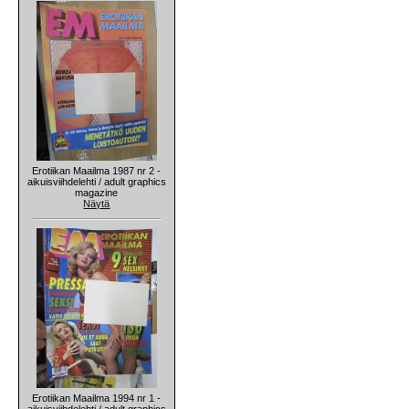
Erotiikan Maailma 1987 nr 2 -
aikuisviihdelehti / adult graphics
magazine
Näytä
Erotiikan Maailma 1994 nr 1 -
aikuisviihdelehti / adult graphics