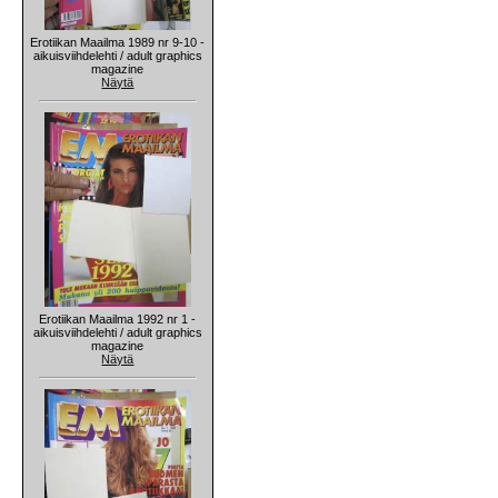
Erotiikan Maailma 1989 nr 9-10 -
aikuisviihdelehti / adult graphics
magazine
Näytä
Erotiikan Maailma 1992 nr 1 -
aikuisviihdelehti / adult graphics
magazine
Näytä