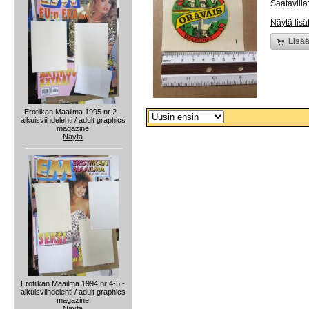
Saatavilla:
Näytä lisä
Lisää
Erotiikan Maailma 1995 nr 2 -
aikuisviihdelehti / adult graphics
magazine
Näytä
Erotiikan Maailma 1994 nr 4-5 -
aikuisviihdelehti / adult graphics
magazine
Näytä