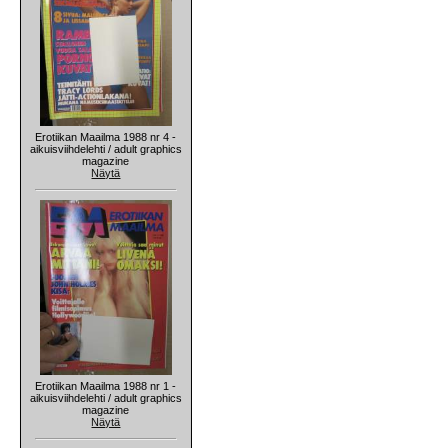
Erotiikan Maailma 1988 nr 4 -
aikuisviihdelehti / adult graphics
magazine
Näytä
Erotiikan Maailma 1988 nr 1 -
aikuisviihdelehti / adult graphics
magazine
Näytä