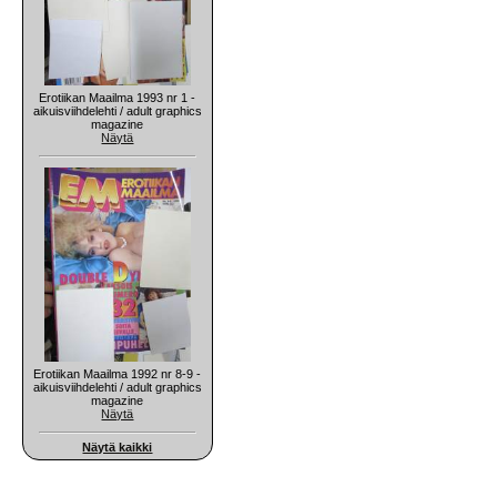
Erotiikan Maailma 1993 nr 1 -
aikuisviihdelehti / adult graphics
magazine
Näytä
Erotiikan Maailma 1992 nr 8-9 -
aikuisviihdelehti / adult graphics
magazine
Näytä
Näytä kaikki