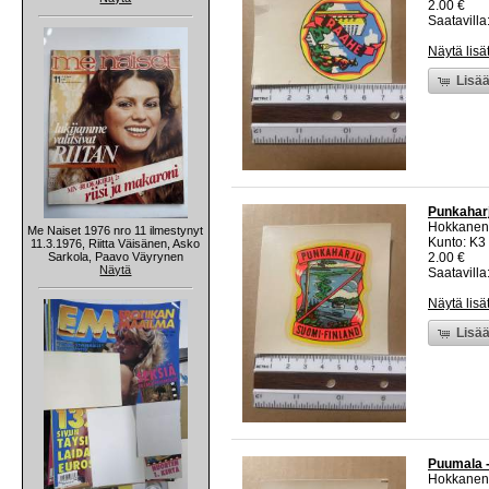
2.00 €
Saatavilla:
Näytä lisä
Lisää
Punkaharj
Hokkanen
Me Naiset 1976 nro 11 ilmestynyt
Kunto: K3
11.3.1976, Riitta Väisänen, Asko
Sarkola, Paavo Väyrynen
2.00 €
Näytä
Saatavilla:
Näytä lisä
Lisää
Puumala -
Hokkanen