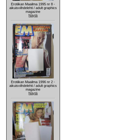
Erotiikan Maailma 1995 nr 8 -
aikuisviihdelehti / adult graphics
magazine
Näytä
Erotiikan Maailma 1996 nr 2 -
aikuisviihdelehti / adult graphics
magazine
Näytä