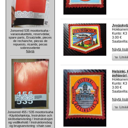
Jyväskylä
Hokkanen
Jonsered 535 moottorisaha -
Kunto: K3
varaosaluettelo, reservdelar,
3.00 €
spare parts, Ersatzteile, pieces
de rechanche, piezas de
Saatavilla:
repuesto, ricambi, pecas
sobresselente
Näytä lisä
Näytä
Lisää
Helsinki,
pohjaväri
Hokkanen
Kunto: K3
3.00 €
Saatavilla:
Näytä lisä
Lisää
Jonsered 455 / 535 moottorisaha
-Käyttöohjekirja, Instruktion och
skötselanvisning / Instruksksjon
og vedlikehold / Instruktionsbog
og brugsanvisning -chain saw