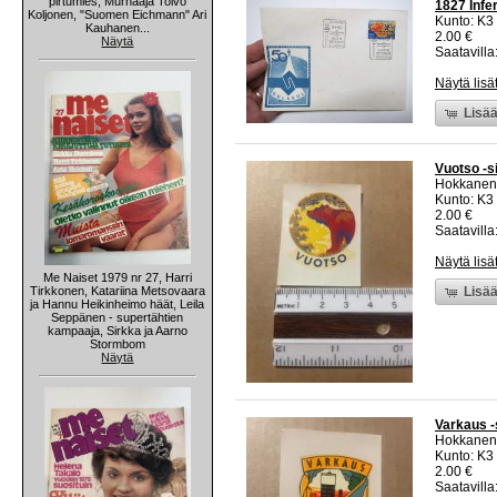
pirtumies, Murhaaja Toivo
1827 Infe
Koljonen, "Suomen Eichmann" Ari
Kunto: K3
Kauhanen...
2.00 €
Näytä
Saatavilla:
Näytä lisä
Lisää
Vuotso -s
Hokkanen
Kunto: K3
2.00 €
Saatavilla:
Näytä lisä
Me Naiset 1979 nr 27, Harri
Tirkkonen, Katariina Metsovaara
Lisää
ja Hannu Heikinheimo häät, Leila
Seppänen - supertähtien
kampaaja, Sirkka ja Aarno
Stormbom
Näytä
Varkaus -
Hokkanen
Kunto: K3
2.00 €
Saatavilla: