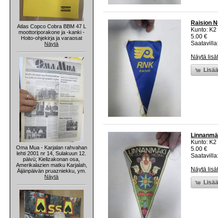
Raision N
Atlas Copco Cobra BBM 47 L
Kunto: K2 
moottoriporakone ja -kanki -
5.00 €
Hoito-ohjekirja ja varaosat
Saatavilla:
Näytä
Näytä lisä
Lisää
Linnanmäk
Kunto: K2 
Oma Mua - Karjalan rahvahan
5.00 €
lehti 2001 nr 14, Sulakuun 12.
Saatavilla:
päivü; Kielizakonan osa,
Amerikalazien matku Karjalah,
Näytä lisä
Äijänpäivän pruazniekku, ym.
Näytä
Lisää