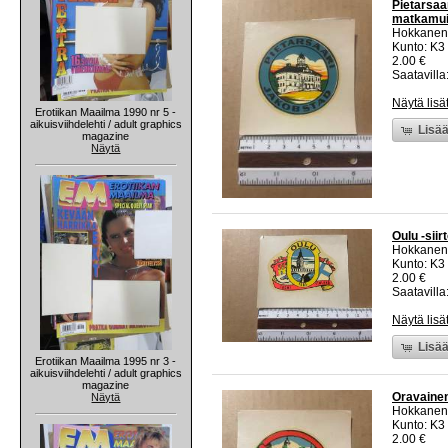
Pietarsaar
matkamui
Hokkanen
Kunto: K3
2.00 €
Saatavilla:
Näytä lisä
Erotiikan Maailma 1990 nr 5 -
aikuisviihdelehti / adult graphics
Lisää
magazine
Näytä
Oulu -sii
Hokkanen
Kunto: K3
2.00 €
Saatavilla:
Näytä lisä
Lisää
Erotiikan Maailma 1995 nr 3 -
aikuisviihdelehti / adult graphics
magazine
Oravainen
Näytä
Hokkanen
Kunto: K3
2.00 €