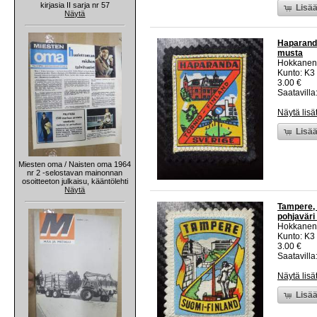
kirjasia II sarja nr 57
Lisää
Näytä
Haparanda
musta
Hokkanen
Kunto: K3
3.00 €
Saatavilla:
Näytä lisä
Lisää
Miesten oma / Naisten oma 1964
nr 2 -selostavan mainonnan
osoitteeton julkaisu, kääntölehti
Näytä
Tampere, 
pohjaväri
Hokkanen
Kunto: K3
3.00 €
Saatavilla:
Näytä lisä
Lisää