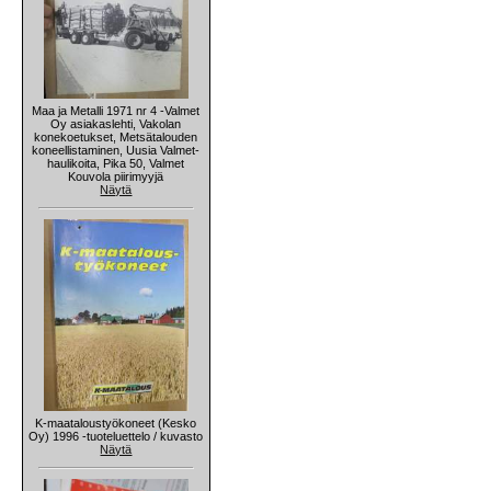
Maa ja Metalli 1971 nr 4 -Valmet
Oy asiakaslehti, Vakolan
konekoetukset, Metsätalouden
koneellistaminen, Uusia Valmet-
haulikoita, Pika 50, Valmet
Kouvola piirimyyjä
Näytä
K-maataloustyökoneet (Kesko
Oy) 1996 -tuoteluettelo / kuvasto
Näytä