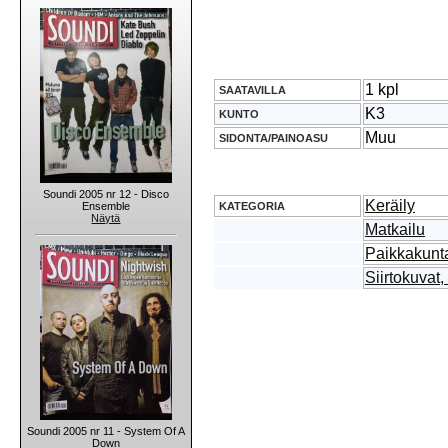
1 kpl
SAATAVILLA
K3
KUNTO
Muu
SIDONTA/PAINOASU
Soundi 2005 nr 12 - Disco
Keräily
KATEGORIA
Ensemble
Näytä
Matkailu
Paikkakunta
Siirtokuvat,
Soundi 2005 nr 11 - System Of A
Down