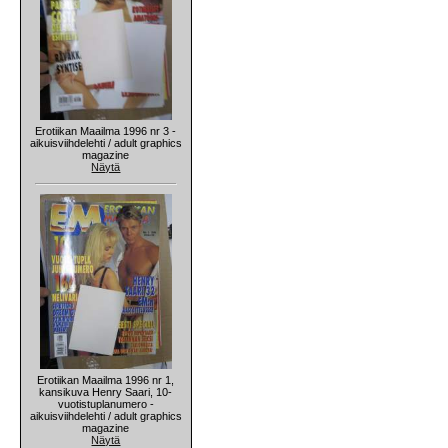
Erotiikan Maailma 1996 nr 3 -
aikuisviihdelehti / adult graphics
magazine
Näytä
Erotiikan Maailma 1996 nr 1,
kansikuva Henry Saari, 10-
vuotistuplanumero -
aikuisviihdelehti / adult graphics
magazine
Näytä