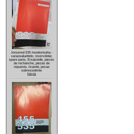
Jonsered 535 moottorisaha -
varaosaluettelo, reservdelar,
spare parts, Ersatzteile, pieces
de rechanche, piezas de
repuesto, ricambi, pecas
sobresselente
Näytä