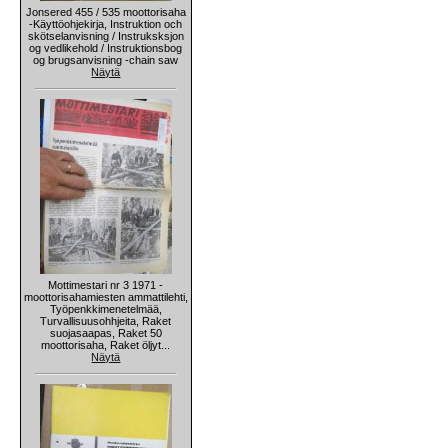
Jonsered 455 / 535 moottorisaha
-Käyttöohjekirja, Instruktion och
skötselanvisning / Instruksksjon
og vedlikehold / Instruktionsbog
og brugsanvisning -chain saw
Näytä
Mottimestari nr 3 1971 -
moottorisahamiesten ammattilehti,
Työpenkkimenetelmää,
Turvallisuusohhjeita, Raket
suojasaapas, Raket 50
moottorisaha, Raket öljyt...
Näytä