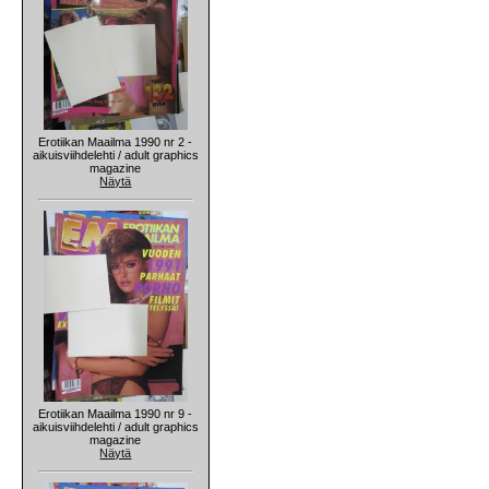
Erotiikan Maailma 1990 nr 2 -
aikuisviihdelehti / adult graphics
magazine
Näytä
Erotiikan Maailma 1990 nr 9 -
aikuisviihdelehti / adult graphics
magazine
Näytä