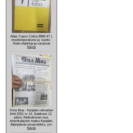
Atlas Copco Cobra BBM 47 L
moottoriporakone ja -kanki -
Hoito-ohjekirja ja varaosat
Näytä
Oma Mua - Karjalan rahvahan
lehti 2001 nr 14, Sulakuun 12.
päivü; Kielizakonan osa,
Amerikalazien matku Karjalah,
Äijänpäivän pruazniekku, ym.
Näytä