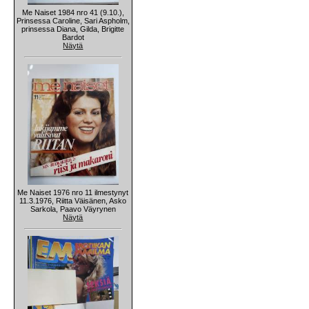
Me Naiset 1984 nro 41 (9.10.),
Prinsessa Caroline, Sari Aspholm,
prinsessa Diana, Gilda, Brigitte
Bardot
Näytä
Me Naiset 1976 nro 11 ilmestynyt
11.3.1976, Riitta Väisänen, Asko
Sarkola, Paavo Väyrynen
Näytä