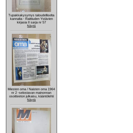
Tupakkakysymys taloudelliselta
kannalta - Raittiuden Ystävien
kirjasia II sarja nr 57
Näytä
Miesten oma / Naisten oma 1964
nr 2 -selostavan mainonnan
osoitteeton julkaisu, kääntölehti
Näytä