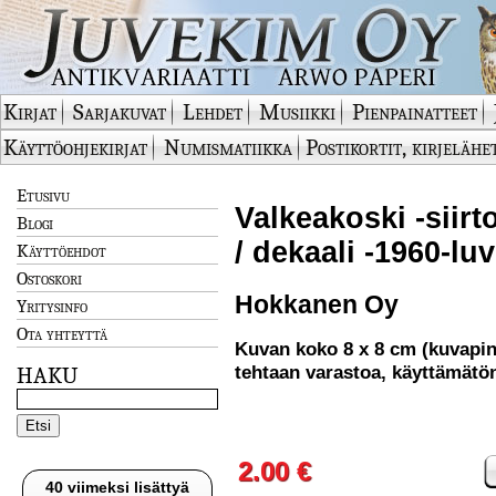
Kirjat
Sarjakuvat
Lehdet
Musiikki
Pienpainatteet
Käyttöohjekirjat
Numismatiikka
Postikortit, kirjelähe
Etusivu
Valkeakoski -siirt
Blogi
/ dekaali -1960-l
Käyttöehdot
Ostoskori
Hokkanen Oy
Yritysinfo
Ota yhteyttä
Kuvan koko 8 x 8 cm (kuvapi
tehtaan varastoa, käyttämätö
HAKU
2.00 €
40 viimeksi lisättyä