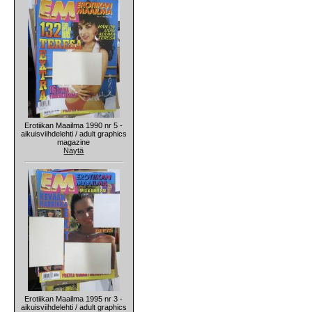
Erotiikan Maailma 1990 nr 5 -
aikuisviihdelehti / adult graphics
magazine
Näytä
Erotiikan Maailma 1995 nr 3 -
aikuisviihdelehti / adult graphics