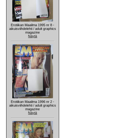
Erotiikan Maailma 1995 nr 8 -
aikuisviihdelehti / adult graphics
magazine
Näytä
Erotiikan Maailma 1996 nr 2 -
aikuisviihdelehti / adult graphics
magazine
Näytä