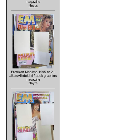
magazine
Näytä
Erotiikan Maailma 1995 nr 2 -
aikuisviihdelehti / adult graphics
magazine
Näytä