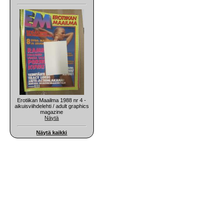
Erotiikan Maailma 1988 nr 4 -
aikuisviihdelehti / adult graphics
magazine
Näytä
Näytä kaikki