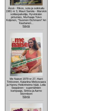
Ässä - Rikos, sota ja seikkailu
1981 nr 3, Mauri Sariola - Marskin
sotilaspalvelija, Hyvinkään
pirtumies, Murhaaja Toivo
Koljonen, "Suomen Eichmann" Ari
Kauhanen...
Näytä
Me Naiset 1979 nr 27, Harri
Tirkkonen, Katariina Metsovaara
ja Hannu Heikinheimo häät, Leila
Seppänen - supertähtien
kampaaja, Sirkka ja Aarno
Stormbom
Näytä