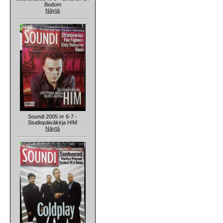
Bodom
Näytä
Soundi 2005 nr 6-7 -
Studiopäiväkirja HIM
Näytä