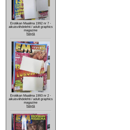
Erotiikan Maailma 1992 nr 7 -
aikuisviihdelehti / adult graphics
magazine
Näytä
Erotiikan Maailma 1993 nr 2 -
aikuisviihdelehti / adult graphics
magazine
Näytä