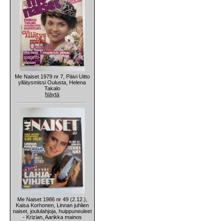
Me Naiset 1979 nr 7, Päivi Uitto
yllätysmissi Oulusta, Helena
Takalo
Näytä
Me Naiset 1986 nr 49 (2.12.),
Kaisa Korhonen, Linnan juhlien
naiset, joululahjoja, huippuneuleet
- Krizian, Aarikka mainos