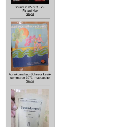
Soundi 2005 nr 3 - 22-
Pistepirkko
Näytä
Aurinkomatkat -Solresor kesä-
sommaren 1971 -matkaesite
Näytä