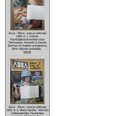
Ässä - Rikos, sota ja seikkailu
1980 nr 1, Fokker
Hävittäjälentokoneiden osto
Talvisotaan, Kenneth & Dennis
Barman eri maiden armeijoissa,
Simo Häyhän joululahja...
Näytä
Ässä - Rikos, sota ja seikkailu
1981 nr 3, Mauri Sariola - Marskin
sotilaspalvelija, Hyvinkään