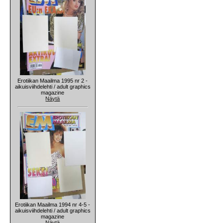
Erotiikan Maailma 1995 nr 2 -
aikuisviihdelehti / adult graphics
magazine
Näytä
Erotiikan Maailma 1994 nr 4-5 -
aikuisviihdelehti / adult graphics
magazine
Näytä