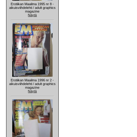
Erotiikan Maailma 1995 nr 8 -
aikuisviihdelehti / adult graphics
magazine
Näytä
Erotiikan Maailma 1996 nr 2 -
aikuisviihdelehti / adult graphics
magazine
Näytä