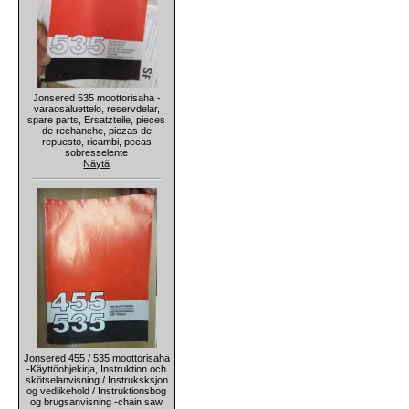
Jonsered 535 moottorisaha -
varaosaluettelo, reservdelar,
spare parts, Ersatzteile, pieces
de rechanche, piezas de
repuesto, ricambi, pecas
sobresselente
Näytä
Jonsered 455 / 535 moottorisaha
-Käyttöohjekirja, Instruktion och
skötselanvisning / Instruksksjon
og vedlikehold / Instruktionsbog
og brugsanvisning -chain saw