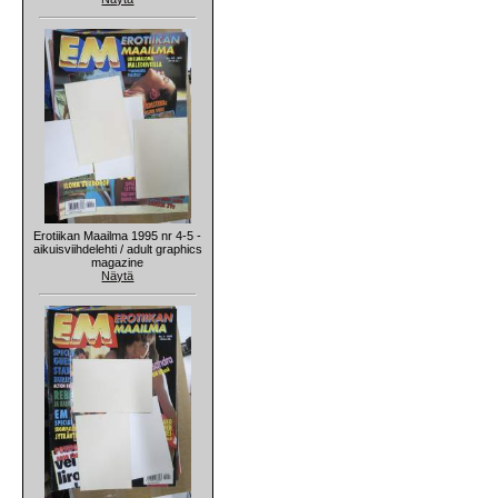
Erotiikan Maailma 1995 nr 4-5 -
aikuisviihdelehti / adult graphics
magazine
Näytä