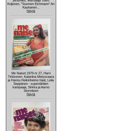
pirtumies, Murhaaja Toivo
Koljonen, "Suomen Eichmann" Ari
Kauhanen...
Näytä
Me Naiset 1979 nr 27, Harri
Tirkkonen, Katariina Metsovaara
ja Hannu Heikinheimo häät, Leila
Seppänen - supertähtien
kampaaja, Sirkka ja Aarno
Stormbom
Näytä