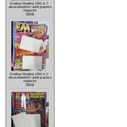
Erotiikan Maailma 1992 nr 7 -
aikuisviihdelehti / adult graphics
magazine
Näytä
Erotiikan Maailma 1993 nr 2 -
aikuisviihdelehti / adult graphics
magazine
Näytä