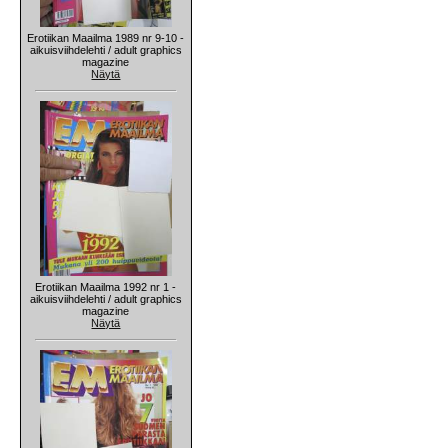
Erotiikan Maailma 1989 nr 9-10 -
aikuisviihdelehti / adult graphics
magazine
Näytä
Erotiikan Maailma 1992 nr 1 -
aikuisviihdelehti / adult graphics
magazine
Näytä