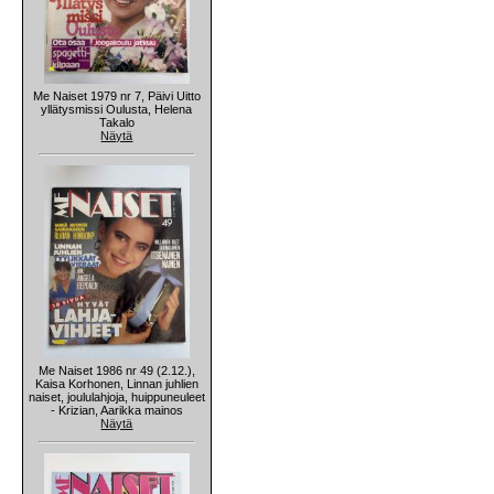
Me Naiset 1979 nr 7, Päivi Uitto
yllätysmissi Oulusta, Helena
Takalo
Näytä
Me Naiset 1986 nr 49 (2.12.),
Kaisa Korhonen, Linnan juhlien
naiset, joululahjoja, huippuneuleet
- Krizian, Aarikka mainos
Näytä