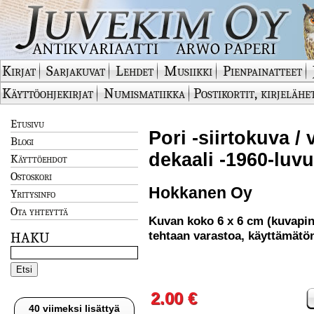
Kirjat
Sarjakuvat
Lehdet
Musiikki
Pienpainatteet
Käyttöohjekirjat
Numismatiikka
Postikortit, kirjelähe
Etusivu
Pori -siirtokuva / 
Blogi
dekaali -1960-luv
Käyttöehdot
Ostoskori
Hokkanen Oy
Yritysinfo
Ota yhteyttä
Kuvan koko 6 x 6 cm (kuvapi
tehtaan varastoa, käyttämätö
HAKU
2.00 €
40 viimeksi lisättyä