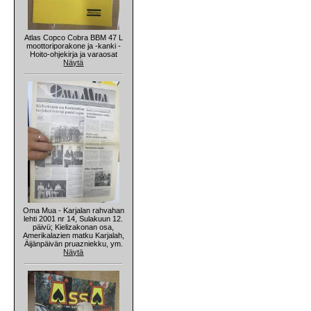
Atlas Copco Cobra BBM 47 L
moottoriporakone ja -kanki -
Hoito-ohjekirja ja varaosat
Näytä
Oma Mua - Karjalan rahvahan
lehti 2001 nr 14, Sulakuun 12.
päivü; Kielizakonan osa,
Amerikalazien matku Karjalah,
Äijänpäivän pruazniekku, ym.
Näytä