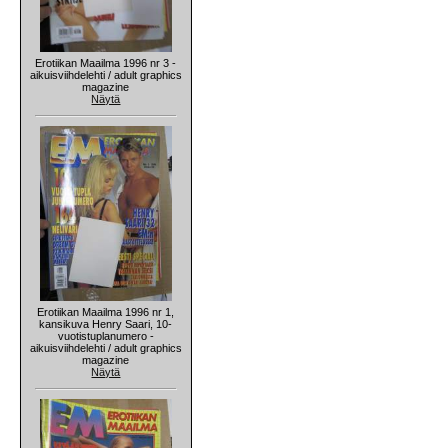
Erotiikan Maailma 1996 nr 3 -
aikuisviihdelehti / adult graphics
magazine
Näytä
Erotiikan Maailma 1996 nr 1,
kansikuva Henry Saari, 10-
vuotistuplanumero -
aikuisviihdelehti / adult graphics
magazine
Näytä