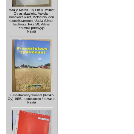
Maa ja Metalli 1971 nr 4 -Valmet
Oy asiakaslehti, Vakolan
konekoetukset, Metsätalouden
koneellistaminen, Uusia Valmet-
haulikoita, Pika 50, Valmet
Kouvola piirimyyjä
Näytä
K-maataloustyökoneet (Kesko
Oy) 1996 -tuoteluettelo / kuvasto
Näytä