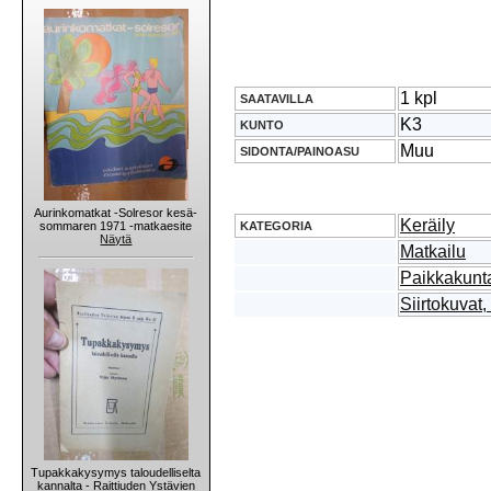
1 kpl
SAATAVILLA
K3
KUNTO
Muu
SIDONTA/PAINOASU
Aurinkomatkat -Solresor kesä-
Keräily
KATEGORIA
sommaren 1971 -matkaesite
Näytä
Matkailu
Paikkakunta
Siirtokuvat,
Tupakkakysymys taloudelliselta
kannalta - Raittiuden Ystävien