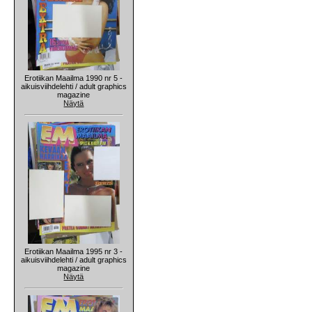
Erotiikan Maailma 1990 nr 5 -
aikuisviihdelehti / adult graphics
magazine
Näytä
Erotiikan Maailma 1995 nr 3 -
aikuisviihdelehti / adult graphics
magazine
Näytä