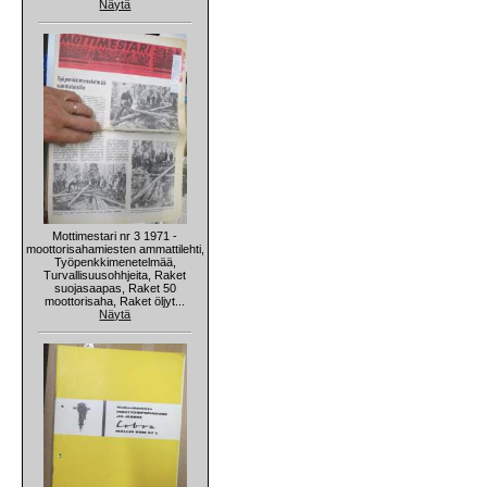
Näytä
Mottimestari nr 3 1971 -
moottorisahamiesten ammattilehti,
Työpenkkimenetelmää,
Turvallisuusohhjeita, Raket
suojasaapas, Raket 50
moottorisaha, Raket öljyt...
Näytä