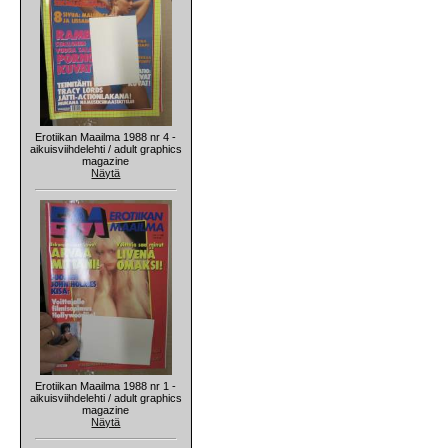
Erotiikan Maailma 1988 nr 4 -
aikuisviihdelehti / adult graphics
magazine
Näytä
Erotiikan Maailma 1988 nr 1 -
aikuisviihdelehti / adult graphics
magazine
Näytä