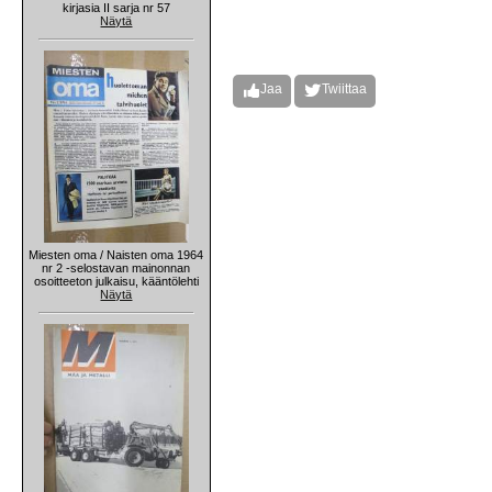
kirjasia II sarja nr 57
Näytä
Jaa
Twiittaa
Miesten oma / Naisten oma 1964
nr 2 -selostavan mainonnan
osoitteeton julkaisu, kääntölehti
Näytä