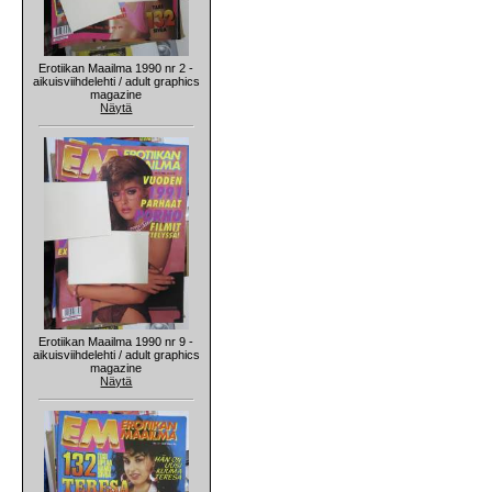
Erotiikan Maailma 1990 nr 2 -
aikuisviihdelehti / adult graphics
magazine
Näytä
Erotiikan Maailma 1990 nr 9 -
aikuisviihdelehti / adult graphics
magazine
Näytä