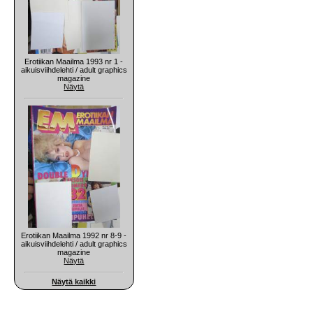
Erotiikan Maailma 1993 nr 1 -
aikuisviihdelehti / adult graphics
magazine
Näytä
Erotiikan Maailma 1992 nr 8-9 -
aikuisviihdelehti / adult graphics
magazine
Näytä
Näytä kaikki