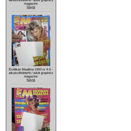
magazine
Näytä
Erotiikan Maailma 1993 nr 4-5 -
aikuisviihdelehti / adult graphics
magazine
Näytä