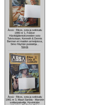
Ässä - Rikos, sota ja seikkailu
1980 nr 1, Fokker
Hävittäjälentokoneiden osto
Talvisotaan, Kenneth & Dennis
Barman eri maiden armeijoissa,
Simo Häyhän joululahja...
Näytä
Ässä - Rikos, sota ja seikkailu
1981 nr 3, Mauri Sariola - Marskin
sotilaspalvelija, Hyvinkään