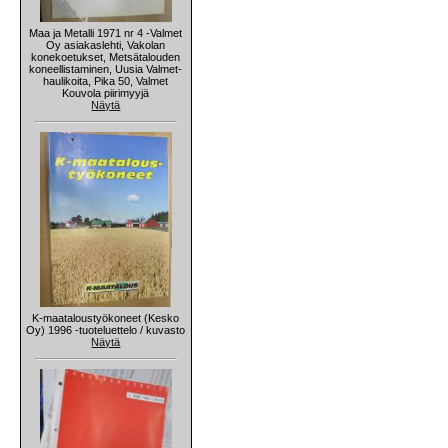
Maa ja Metalli 1971 nr 4 -Valmet
Oy asiakaslehti, Vakolan
konekoetukset, Metsätalouden
koneellistaminen, Uusia Valmet-
haulikoita, Pika 50, Valmet
Kouvola piirimyyjä
Näytä
K-maataloustyökoneet (Kesko
Oy) 1996 -tuoteluettelo / kuvasto
Näytä