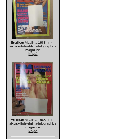
Erotiikan Maailma 1988 nr 4 -
aikuisviihdelehti / adult graphics
magazine
Näytä
Erotiikan Maailma 1988 nr 1 -
aikuisviihdelehti / adult graphics
magazine
Näytä