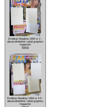
Erotiikan Maailma 1995 nr 2 -
aikuisviihdelehti / adult graphics
magazine
Näytä
Erotiikan Maailma 1994 nr 4-5 -
aikuisviihdelehti / adult graphics
magazine
Näytä