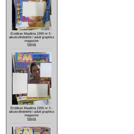
Erotiikan Maailma 1990 nr 5 -
aikuisviihdelehti / adult graphics
magazine
Näytä
Erotiikan Maailma 1995 nr 3 -
aikuisviihdelehti / adult graphics
magazine
Näytä