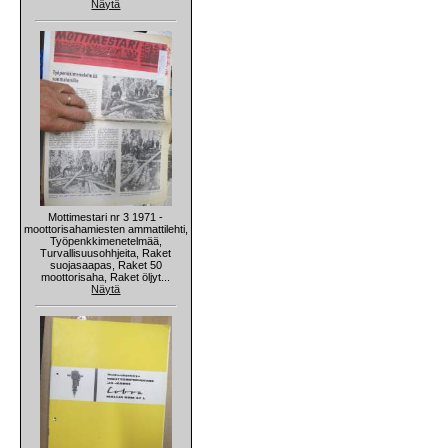
Näytä
Mottimestari nr 3 1971 -
moottorisahamiesten ammattilehti,
Työpenkkimenetelmää,
Turvallisuusohhjeita, Raket
suojasaapas, Raket 50
moottorisaha, Raket öljyt...
Näytä