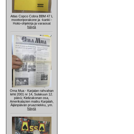
Atlas Copco Cobra BBM 47 L
moottoriporakone ja -kanki -
Hoito-ohjekirja ja varaosat
Näytä
Oma Mua - Karjalan rahvahan
lehti 2001 nr 14, Sulakuun 12.
päivü; Kielizakonan osa,
Amerikalazien matku Karjalah,
Äijänpäivän pruazniekku, ym.
Näytä