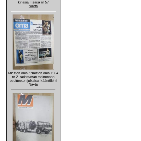
kirjasia II sarja nr 57
Näytä
Miesten oma / Naisten oma 1964
nr 2 -selostavan mainonnan
osoitteeton julkaisu, kääntölehti
Näytä