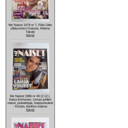
Me Naiset 1979 nr 7, Päivi Uitto
yllätysmissi Oulusta, Helena
Takalo
Näytä
Me Naiset 1986 nr 49 (2.12.),
Kaisa Korhonen, Linnan juhlien
naiset, joululahjoja, huippuneuleet
- Krizian, Aarikka mainos
Näytä