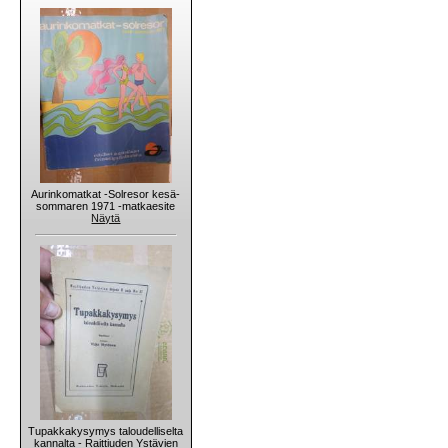
Aurinkomatkat -Solresor kesä-
sommaren 1971 -matkaesite
Näytä
Tupakkakysymys taloudelliselta
kannalta - Raittiuden Ystävien