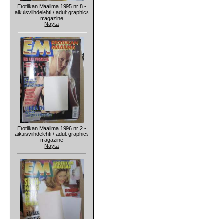
Erotiikan Maailma 1995 nr 8 -
aikuisviihdelehti / adult graphics
magazine
Näytä
Erotiikan Maailma 1996 nr 2 -
aikuisviihdelehti / adult graphics
magazine
Näytä