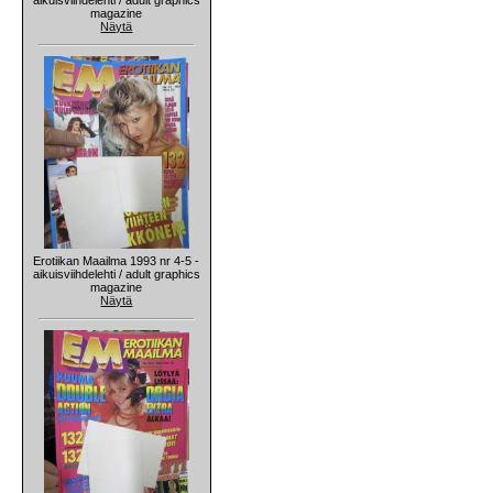
magazine
Näytä
Erotiikan Maailma 1993 nr 4-5 -
aikuisviihdelehti / adult graphics
magazine
Näytä