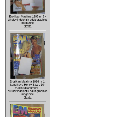
Erotiikan Maailma 1996 nr 3 -
aikuisviihdelehti / adult graphics
magazine
Näytä
Erotiikan Maailma 1996 nr 1,
kansikuva Henry Saari, 10-
vuotistuplanumero -
aikuisviihdelehti / adult graphics
magazine
Näytä