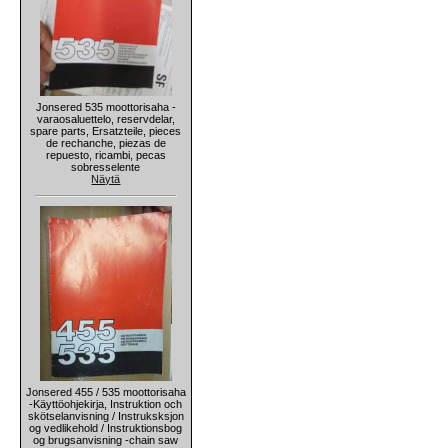
Jonsered 535 moottorisaha -
varaosaluettelo, reservdelar,
spare parts, Ersatzteile, pieces
de rechanche, piezas de
repuesto, ricambi, pecas
sobresselente
Näytä
Jonsered 455 / 535 moottorisaha
-Käyttöohjekirja, Instruktion och
skötselanvisning / Instruksksjon
og vedlikehold / Instruktionsbog
og brugsanvisning -chain saw