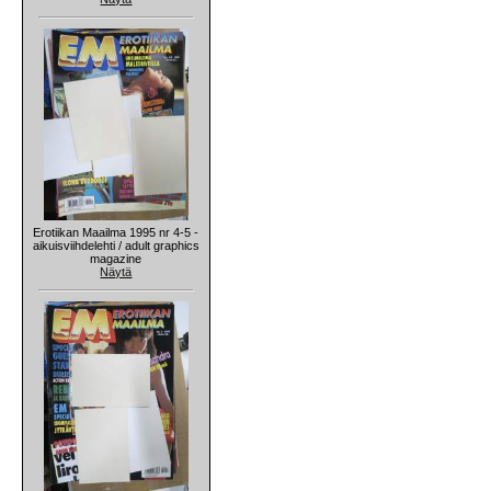
Erotiikan Maailma 1995 nr 4-5 -
aikuisviihdelehti / adult graphics
magazine
Näytä