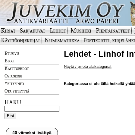
Kirjat
Sarjakuvat
Lehdet
Musiikki
Pienpainatteet
Käyttöohjekirjat
Numismatiikka
Postikortit, kirjelähe
Lehdet - Linhof I
Etusivu
Blogi
Näytä / piilota alakategoriat
Käyttöehdot
Ostoskori
Yritysinfo
Kategoriassa ei ole tällä hetkellä yhtää
Ota yhteyttä
HAKU
40 viimeksi lisättyä