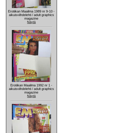
Erotiikan Maailma 1989 nr 9-10 -
aikuisviihdelehti / adult graphics
magazine
Näytä
Erotiikan Maailma 1992 nr 1 -
aikuisviihdelehti / adult graphics
magazine
Näytä