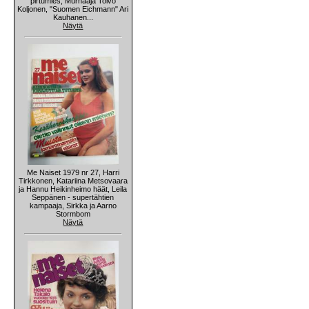
pirtumies, Murhaaja Toivo
Koljonen, "Suomen Eichmann" Ari
Kauhanen...
Näytä
Me Naiset 1979 nr 27, Harri
Tirkkonen, Katariina Metsovaara
ja Hannu Heikinheimo häät, Leila
Seppänen - supertähtien
kampaaja, Sirkka ja Aarno
Stormbom
Näytä