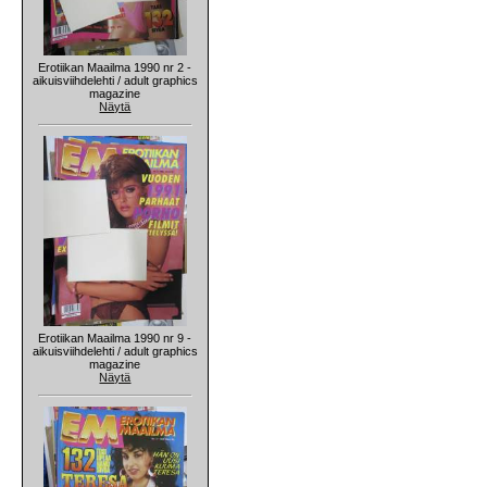
Erotiikan Maailma 1990 nr 2 -
aikuisviihdelehti / adult graphics
magazine
Näytä
Erotiikan Maailma 1990 nr 9 -
aikuisviihdelehti / adult graphics
magazine
Näytä