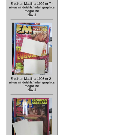
Erotiikan Maailma 1992 nr 7 -
aikuisviihdelehti / adult graphics
magazine
Näytä
Erotiikan Maailma 1993 nr 2 -
aikuisviihdelehti / adult graphics
magazine
Näytä