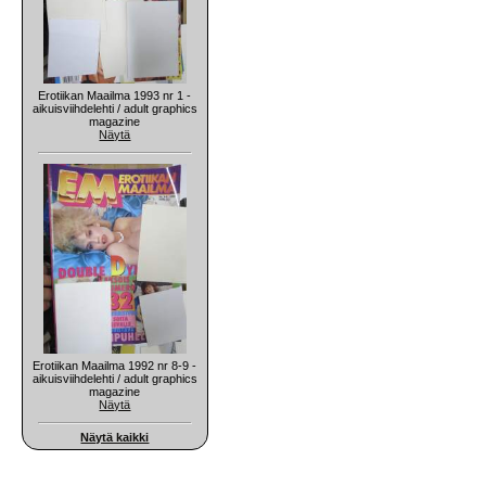
Erotiikan Maailma 1993 nr 1 -
aikuisviihdelehti / adult graphics
magazine
Näytä
Erotiikan Maailma 1992 nr 8-9 -
aikuisviihdelehti / adult graphics
magazine
Näytä
Näytä kaikki