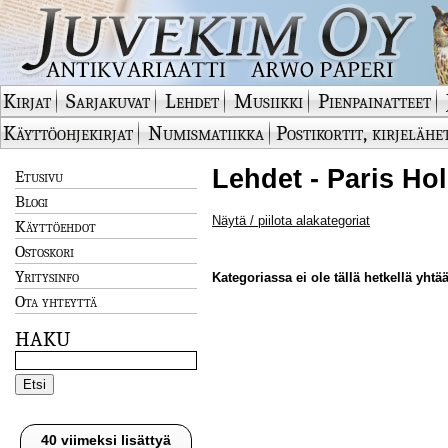
Kirjat
Sarjakuvat
Lehdet
Musiikki
Pienpainatteet
Käyttöohjekirjat
Numismatiikka
Postikortit, kirjelähe
Lehdet - Paris Ho
Etusivu
Blogi
Näytä / piilota alakategoriat
Käyttöehdot
Ostoskori
Yritysinfo
Kategoriassa ei ole tällä hetkellä yhtää
Ota yhteyttä
HAKU
40 viimeksi lisättyä