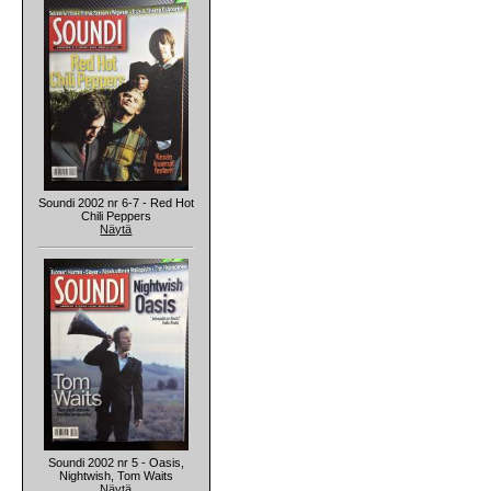
Soundi 2002 nr 6-7 - Red Hot
Chili Peppers
Näytä
Soundi 2002 nr 5 - Oasis,
Nightwish, Tom Waits
Näytä