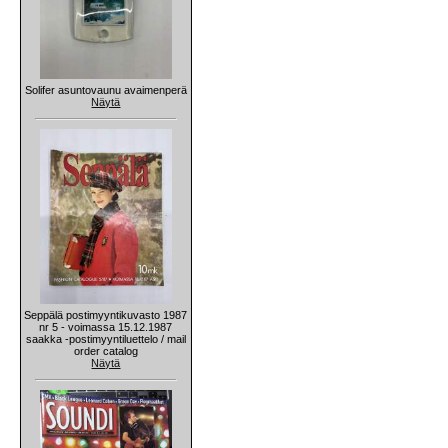
Solifer asuntovaunu avaimenperä
Näytä
Seppälä postimyyntikuvasto 1987
nr 5 - voimassa 15.12.1987
saakka -postimyyntiluettelo / mail
order catalog
Näytä