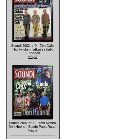
Soundi 2002 nr 9 - Zen Cafe,
Nightwishin matkassa halki
Euroopan
Näytä
Soundi 2002 nr 8 - Ismo Alanko,
Don Huonot, Suede Papa Roach
Näytä