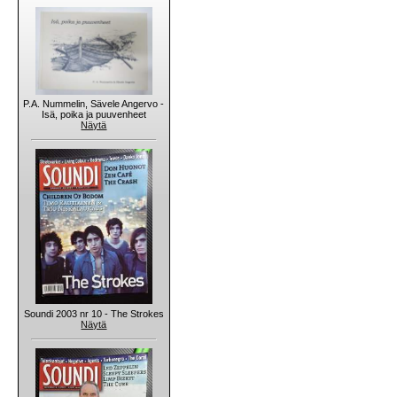
P.A. Nummelin, Sävele Angervo -
Isä, poika ja puuvenheet
Näytä
Soundi 2003 nr 10 - The Strokes
Näytä