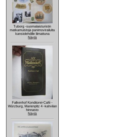
Tuborg -suomalaisturistin
matkamuistoja panimovirailulta
kansiolehdille liimattuna
Näytä
Falkenhof Konditorei-Café -
Würzburg, Marienpltz 4 -kahvilan
hinnasto
Näytä