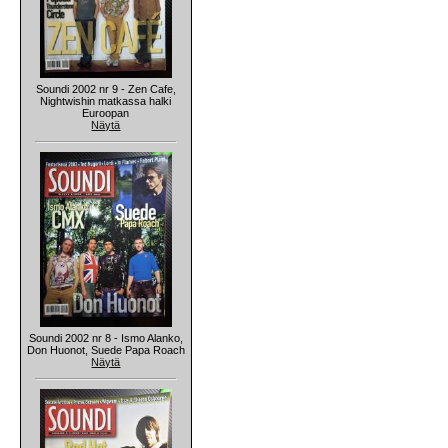
Soundi 2002 nr 9 - Zen Cafe,
Nightwishin matkassa halki
Euroopan
Näytä
Soundi 2002 nr 8 - Ismo Alanko,
Don Huonot, Suede Papa Roach
Näytä