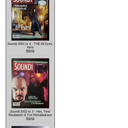
Soundi 2002 nr 4 - THE 69 Eyes,
Kent
Näytä
Soundi 2002 nr 3 - Him, Timo
Rautiainen & Trio Niskalaukaus
Näytä