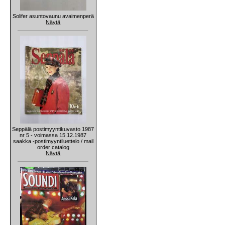
Solifer asuntovaunu avaimenperä
Näytä
Seppälä postimyyntikuvasto 1987
nr 5 - voimassa 15.12.1987
saakka -postimyyntiluettelo / mail
order catalog
Näytä