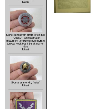
Näytä
Signe Bengström Hfors (Helsinki)
- "Lucky" -tunnistamaton
metallinen tähtikuviollinen merkki,
jonkaa keskiössä 5-sakarainen
tähti
Näytä
SA marssimerkki, "kulta"
Näytä