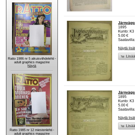
Järnvägs
1895
Kunto: K3 
5.00 €
Saatavilla:
Näytä lisä
Lisää
Ratto 1986 nr 5 aikuisviihdelehti -
adult graphics magazine
Näytä
Järnvägs
1895
Kunto: K3 
5.00 €
Saatavilla:
Näytä lisä
Lisää
Ratto 1985 nr 12 miestenlehti -
adult graphics magazine