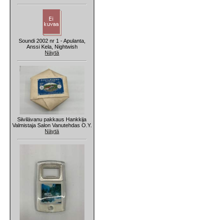
Soundi 2002 nr 1 - Apulanta,
Anssi Kela, Nightwish
Näytä
Siivilävanu pakkaus Hankkija
Valmistaja Salon Vanutehdas O.Y.
Näytä