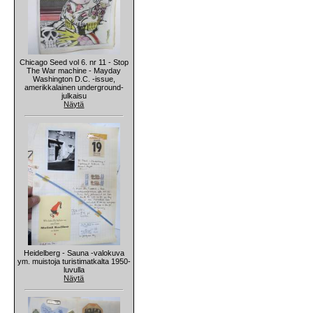
Chicago Seed vol 6. nr 11 - Stop
The War machine - Mayday
Washington D.C. -issue,
amerikkalainen underground-
julkaisu
Näytä
Heidelberg - Sauna -valokuva
ym. muistoja turistimatkalta 1950-
luvulla
Näytä