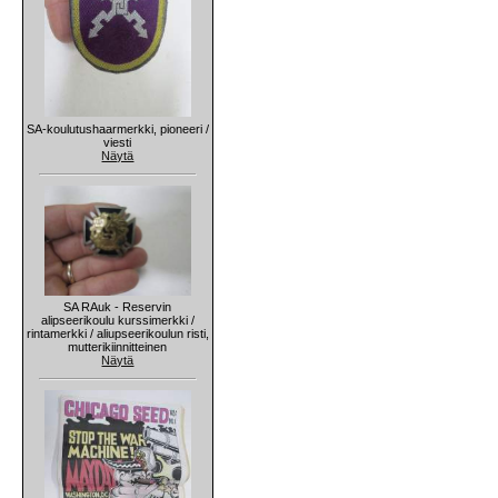
SA-koulutushaarmerkki, pioneeri /
viesti
Näytä
SA RAuk - Reservin
alipseerikoulu kurssimerkki /
rintamerkki / aliupseerikoulun risti,
mutterikiinnitteinen
Näytä