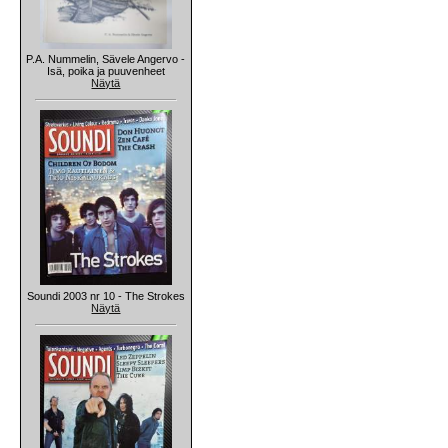
P.A. Nummelin, Sävele Angervo -
Isä, poika ja puuvenheet
Näytä
Soundi 2003 nr 10 - The Strokes
Näytä