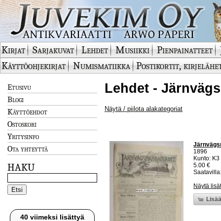
Kirjat
Sarjakuvat
Lehdet
Musiikki
Pienpainatteet
Käyttöohjekirjat
Numismatiikka
Postikortit, kirjelähe
Lehdet - Järnväg
Etusivu
Blogi
Näytä / piilota alakategoriat
Käyttöehdot
Ostoskori
Yritysinfo
Järnvägs
Ota yhteyttä
1896
Kunto: K3 
HAKU
5.00 €
Saatavilla:
Näytä lisä
Lisää
40 viimeksi lisättyä