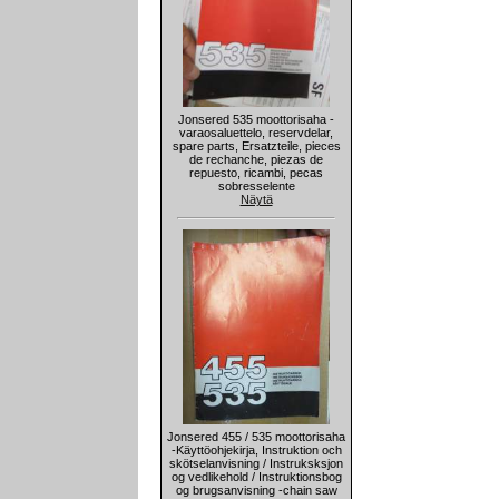
Jonsered 535 moottorisaha -
varaosaluettelo, reservdelar,
spare parts, Ersatzteile, pieces
de rechanche, piezas de
repuesto, ricambi, pecas
sobresselente
Näytä
Jonsered 455 / 535 moottorisaha
-Käyttöohjekirja, Instruktion och
skötselanvisning / Instruksksjon
og vedlikehold / Instruktionsbog
og brugsanvisning -chain saw