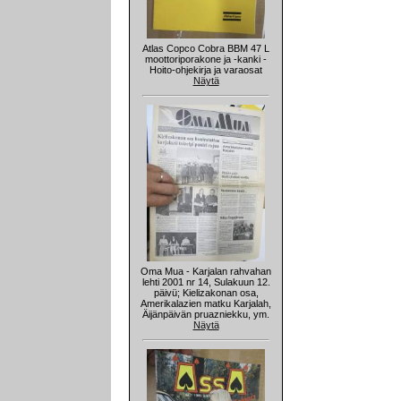
Atlas Copco Cobra BBM 47 L
moottoriporakone ja -kanki -
Hoito-ohjekirja ja varaosat
Näytä
Oma Mua - Karjalan rahvahan
lehti 2001 nr 14, Sulakuun 12.
päivü; Kielizakonan osa,
Amerikalazien matku Karjalah,
Äijänpäivän pruazniekku, ym.
Näytä