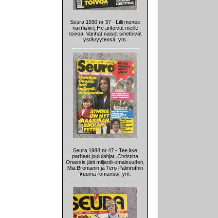
Seura 1990 nr 37 - Lilli menee
naimisiin!, He antoivat meille
toivoa, Vanhat naiset sinetöivät
ystävyytensä, ym.
Seura 1988 nr 47 - Tee itse
parhaat joululahjat, Christina
Onassis jätti miljardi-omaisuuden,
Mia Bromanin ja Tero Palmrothin
kuuma romanssi, ym.