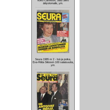
koko Cannesin, Satu Silvo
äitiyslomalle, ym.
Seura 1985 nr 2 - Isä ja poika,
Eva-Riitta Siitosen 100 salaisuutta,
ym.