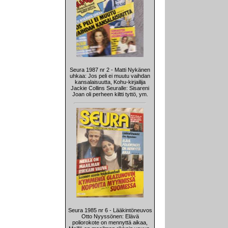
Seura 1987 nr 2 - Matti Nykänen
uhkaa: Jos peli ei muutu vaihdan
kansalaisuutta, Kohu-kirjailija
Jackie Collins Seuralle: Sisareni
Joan oli perheen kiltti tyttö, ym.
Seura 1985 nr 6 - Lääkintöneuvos
Otto Nyyssönen: Elävä
poliorokote on mennyttä aikaa,