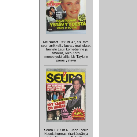
Me Naiset 1986 nr 47, sis. mm.
seur. artikkelit / kuvat / mainokset;
Hannele Lauri komedienne ja
tosikko, Rika Zarai
menestyskirjailija, Liz Taylorin
paras ystävä
Seura 1987 nr 6 - Jean-Pierre
Kusela hurmasi ritari ässän ja