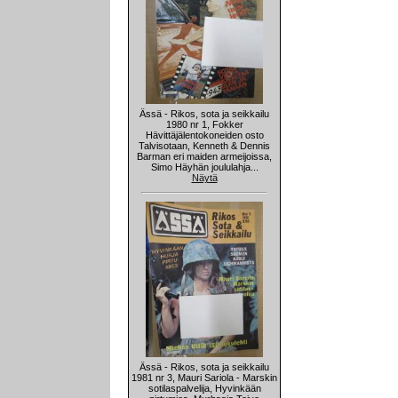
Ässä - Rikos, sota ja seikkailu
1980 nr 1, Fokker
Hävittäjälentokoneiden osto
Talvisotaan, Kenneth & Dennis
Barman eri maiden armeijoissa,
Simo Häyhän joululahja...
Näytä
Ässä - Rikos, sota ja seikkailu
1981 nr 3, Mauri Sariola - Marskin
sotilaspalvelija, Hyvinkään