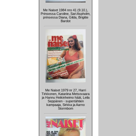
Me Naiset 1984 nro 41 (9.10.),
Prinsessa Caroline, Sari Aspholm,
prinsessa Diana, Gilda, Brigitte
Bardot
Me Naiset 1979 nr 27, Harri
Tirkkonen, Katariina Metsovaara
ja Hannu Heikinheimo häät, Leila
Seppänen - supertähtien
kampaaja, Sirkka ja Aarno
Stormbom