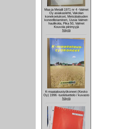
Maa ja Metalli 1971 nr 4 -Valmet
Oy asiakaslehti, Vakolan
konekoetukset, Metsätalouden
koneellistaminen, Uusia Valmet-
haulikoita, Pika 50, Valmet
Kouvola piirimyyjä
Näytä
K-maataloustyökoneet (Kesko
Oy) 1996 -tuoteluettelo / kuvasto
Näytä