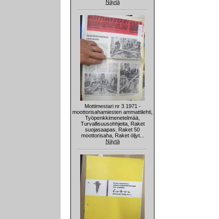
Näytä
Mottimestari nr 3 1971 -
moottorisahamiesten ammattilehti,
Työpenkkimenetelmää,
Turvallisuusohhjeita, Raket
suojasaapas, Raket 50
moottorisaha, Raket öljyt...
Näytä