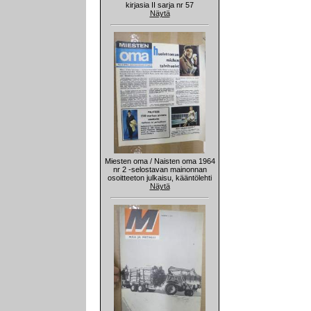
kirjasia II sarja nr 57
Näytä
Miesten oma / Naisten oma 1964
nr 2 -selostavan mainonnan
osoitteeton julkaisu, kääntölehti
Näytä