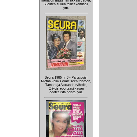
Meillä on maailman rikkain vauva,
Suomen suurin taideskandaali,
ym.
Seura 1985 nr 3 - Parta pois!
Mietaa valmis viimeiseen taistoon,
Tamara ja Alexandru vihittiin,
Erikoisreportaasi kauan
odotetuista häistä, ym.