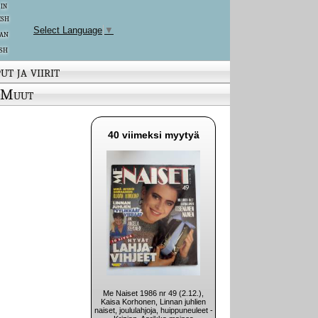
 in
ish
Select Language
▼
an
sh
ut ja viirit
Muut
40 viimeksi myytyä
Me Naiset 1986 nr 49 (2.12.),
Kaisa Korhonen, Linnan juhlien
naiset, joululahjoja, huippuneuleet -