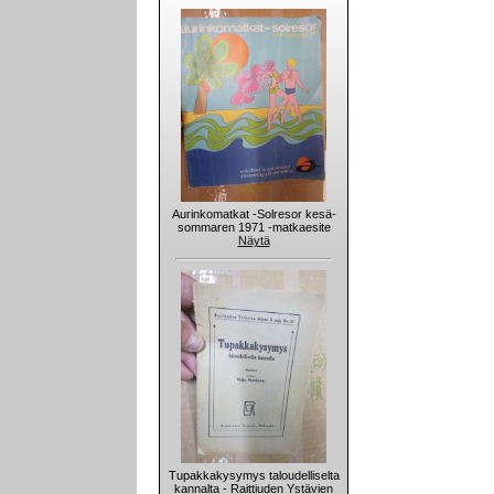
Aurinkomatkat -Solresor kesä-
sommaren 1971 -matkaesite
Näytä
Tupakkakysymys taloudelliselta
kannalta - Raittiuden Ystävien