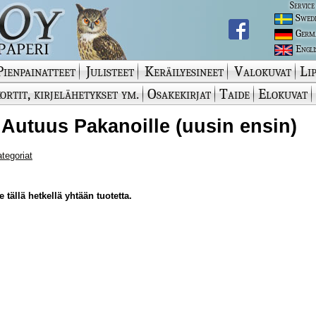
Service
Swed
Germ
Engli
Pienpainatteet
Julisteet
Keräilyesineet
Valokuvat
Lip
ortit, kirjelähetykset ym.
Osakekirjat
Taide
Elokuvat
 Autuus Pakanoille (uusin ensin)
ategoriat
 tällä hetkellä yhtään tuotetta.