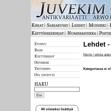
Kirjat
Sarjakuvat
Lehdet
Musiikki
Käyttöohjekirjat
Numismatiikka
Postik
Lehdet -
Etusivu
Blogi
Näytä / piilota alak
Käyttöehdot
Ostoskori
Yritysinfo
Kategoriassa ei ole
Ota yhteyttä
HAKU
40 viimeksi lisättyä