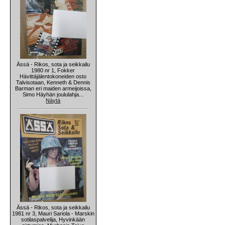
Ässä - Rikos, sota ja seikkailu
1980 nr 1, Fokker
Hävittäjälentokoneiden osto
Talvisotaan, Kenneth & Dennis
Barman eri maiden armeijoissa,
Simo Häyhän joululahja...
Näytä
Ässä - Rikos, sota ja seikkailu
1981 nr 3, Mauri Sariola - Marskin
sotilaspalvelija, Hyvinkään