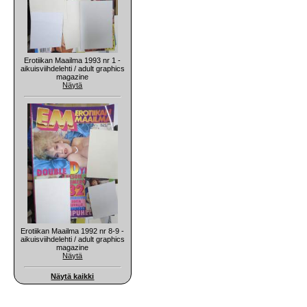
Erotiikan Maailma 1993 nr 1 -
aikuisviihdelehti / adult graphics
magazine
Näytä
Erotiikan Maailma 1992 nr 8-9 -
aikuisviihdelehti / adult graphics
magazine
Näytä
Näytä kaikki