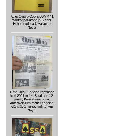
Atlas Copco Cobra BBM 47 L
moottoriporakone ja -kanki -
Hoito-ohjekirja ja varaosat
Näytä
Oma Mua - Karjalan rahvahan
lehti 2001 nr 14, Sulakuun 12.
päivü; Kielizakonan osa,
Amerikalazien matku Karjalah,
Äijänpäivän pruazniekku, ym.
Näytä