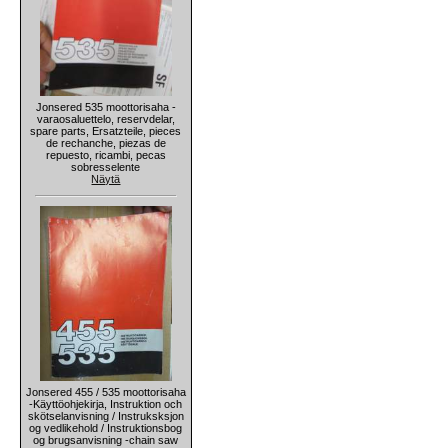
Jonsered 535 moottorisaha -
varaosaluettelo, reservdelar,
spare parts, Ersatzteile, pieces
de rechanche, piezas de
repuesto, ricambi, pecas
sobresselente
Näytä
Jonsered 455 / 535 moottorisaha
-Käyttöohjekirja, Instruktion och
skötselanvisning / Instruksksjon
og vedlikehold / Instruktionsbog
og brugsanvisning -chain saw