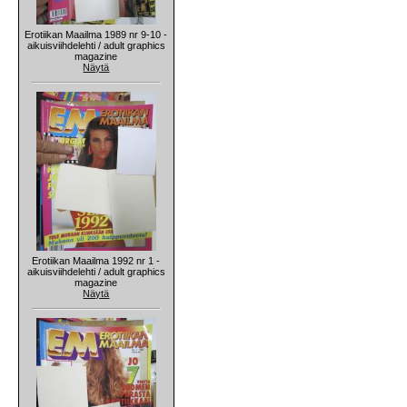
Erotiikan Maailma 1989 nr 9-10 -
aikuisviihdelehti / adult graphics
magazine
Näytä
Erotiikan Maailma 1992 nr 1 -
aikuisviihdelehti / adult graphics
magazine
Näytä