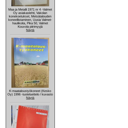
Maa ja Metalli 1971 nr 4 -Valmet
Oy asiakaslehti, Vakolan
konekoetukset, Metsätalouden
koneellistaminen, Uusia Valmet-
haulikoita, Pika 50, Valmet
Kouvola piirimyyjä
Näytä
K-maataloustyökoneet (Kesko
Oy) 1996 -tuoteluettelo / kuvasto
Näytä