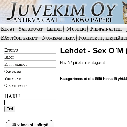
Kirjat
Sarjakuvat
Lehdet
Musiikki
Pienpainatteet
Käyttöohjekirjat
Numismatiikka
Postikortit, kirjelähe
Lehdet - Sex O`M 
Etusivu
Blogi
Näytä / piilota alakategoriat
Käyttöehdot
Ostoskori
Yritysinfo
Kategoriassa ei ole tällä hetkellä yhtää
Ota yhteyttä
HAKU
40 viimeksi lisättyä