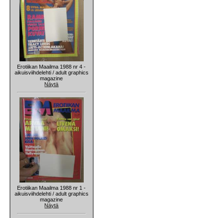
Erotiikan Maailma 1988 nr 4 -
aikuisviihdelehti / adult graphics
magazine
Näytä
Erotiikan Maailma 1988 nr 1 -
aikuisviihdelehti / adult graphics
magazine
Näytä