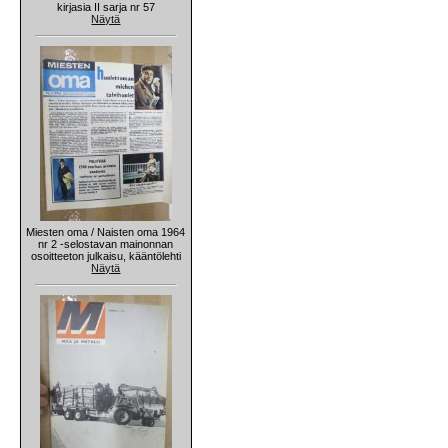
kirjasia II sarja nr 57
Näytä
Miesten oma / Naisten oma 1964
nr 2 -selostavan mainonnan
osoitteeton julkaisu, kääntölehti
Näytä