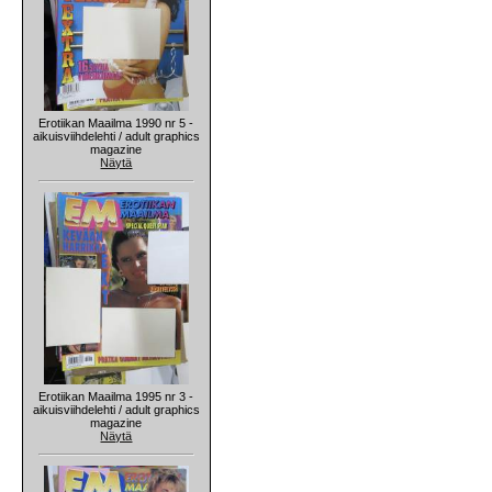
Erotiikan Maailma 1990 nr 5 -
aikuisviihdelehti / adult graphics
magazine
Näytä
Erotiikan Maailma 1995 nr 3 -
aikuisviihdelehti / adult graphics
magazine
Näytä