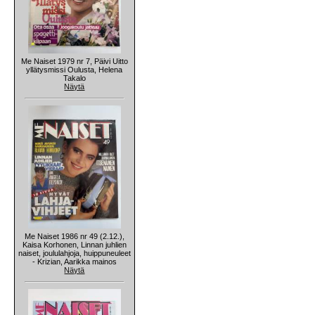
Me Naiset 1979 nr 7, Päivi Uitto
yllätysmissi Oulusta, Helena
Takalo
Näytä
Me Naiset 1986 nr 49 (2.12.),
Kaisa Korhonen, Linnan juhlien
naiset, joululahjoja, huippuneuleet
- Krizian, Aarikka mainos
Näytä