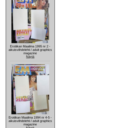
Erotiikan Maailma 1995 nr 2 -
aikuisviihdelehti / adult graphics
magazine
Näytä
Erotiikan Maailma 1994 nr 4-5 -
aikuisviihdelehti / adult graphics
magazine
Näytä