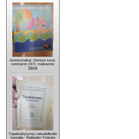
Aurinkomatkat -Solresor kesä-
sommaren 1971 -matkaesite
Näytä
Tupakkakysymys taloudelliselta
kannalta - Raittiuden Ystävien