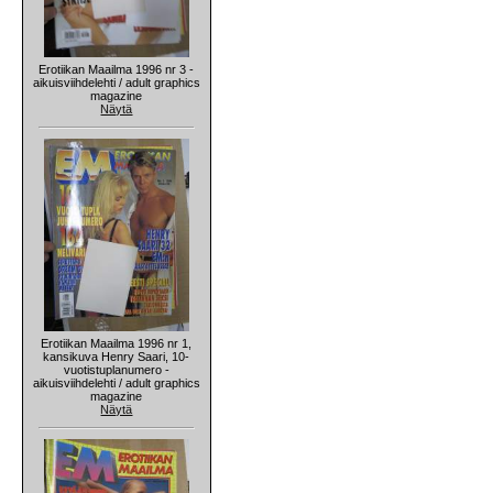
Erotiikan Maailma 1996 nr 3 -
aikuisviihdelehti / adult graphics
magazine
Näytä
Erotiikan Maailma 1996 nr 1,
kansikuva Henry Saari, 10-
vuotistuplanumero -
aikuisviihdelehti / adult graphics
magazine
Näytä