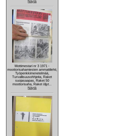
Näytä
Mottimestari nr 3 1971 -
moottorisahamiesten ammattilehti,
Työpenkkimenetelmää,
Turvallisuusohhjeita, Raket
suojasaapas, Raket 50
moottorisaha, Raket öljyt...
Näytä