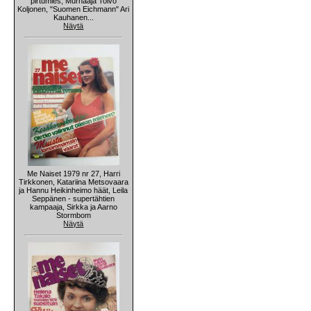
pirtumies, Murhaaja Toivo
Koljonen, "Suomen Eichmann" Ari
Kauhanen...
Näytä
Me Naiset 1979 nr 27, Harri
Tirkkonen, Katariina Metsovaara
ja Hannu Heikinheimo häät, Leila
Seppänen - supertähtien
kampaaja, Sirkka ja Aarno
Stormbom
Näytä