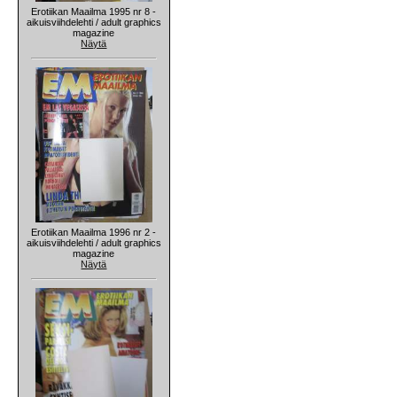
Erotiikan Maailma 1995 nr 8 -
aikuisviihdelehti / adult graphics
magazine
Näytä
Erotiikan Maailma 1996 nr 2 -
aikuisviihdelehti / adult graphics
magazine
Näytä