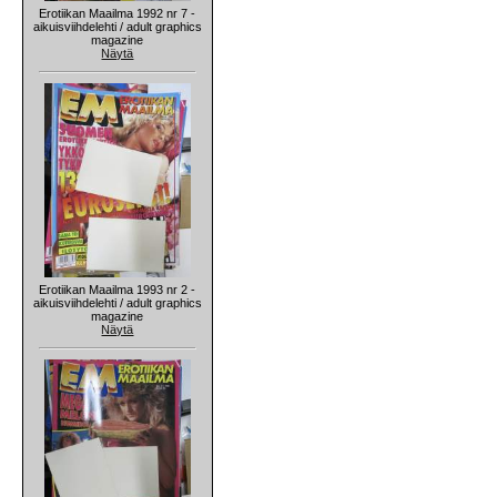
Erotiikan Maailma 1992 nr 7 -
aikuisviihdelehti / adult graphics
magazine
Näytä
Erotiikan Maailma 1993 nr 2 -
aikuisviihdelehti / adult graphics
magazine
Näytä