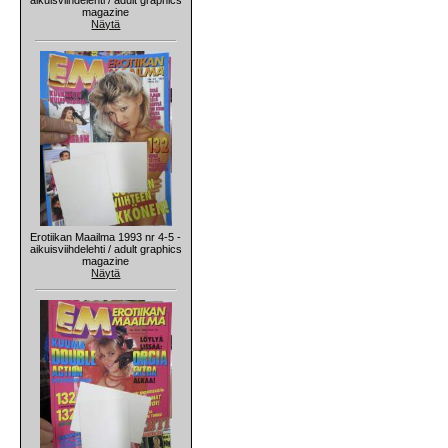
magazine
Näytä
Erotiikan Maailma 1993 nr 4-5 -
aikuisviihdelehti / adult graphics
magazine
Näytä