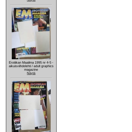
Erotiikan Maailma 1995 nr 4-5 -
aikuisviihdelehti / adult graphics
magazine
Näytä