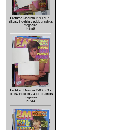
Erotiikan Maailma 1990 nr 2 -
aikuisviihdelehti / adult graphics
magazine
Näytä
Erotiikan Maailma 1990 nr 9 -
aikuisviihdelehti / adult graphics
magazine
Näytä