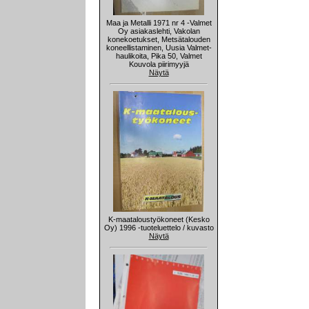
Maa ja Metalli 1971 nr 4 -Valmet
Oy asiakaslehti, Vakolan
konekoetukset, Metsätalouden
koneellistaminen, Uusia Valmet-
haulikoita, Pika 50, Valmet
Kouvola piirimyyjä
Näytä
K-maataloustyökoneet (Kesko
Oy) 1996 -tuoteluettelo / kuvasto
Näytä