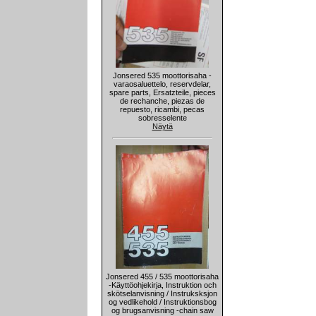
Jonsered 535 moottorisaha -
varaosaluettelo, reservdelar,
spare parts, Ersatzteile, pieces
de rechanche, piezas de
repuesto, ricambi, pecas
sobresselente
Näytä
Jonsered 455 / 535 moottorisaha
-Käyttöohjekirja, Instruktion och
skötselanvisning / Instruksksjon
og vedlikehold / Instruktionsbog
og brugsanvisning -chain saw