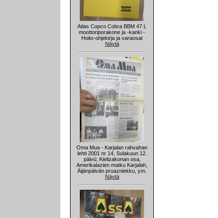
Atlas Copco Cobra BBM 47 L
moottoriporakone ja -kanki -
Hoito-ohjekirja ja varaosat
Näytä
Oma Mua - Karjalan rahvahan
lehti 2001 nr 14, Sulakuun 12.
päivü; Kielizakonan osa,
Amerikalazien matku Karjalah,
Äijänpäivän pruazniekku, ym.
Näytä