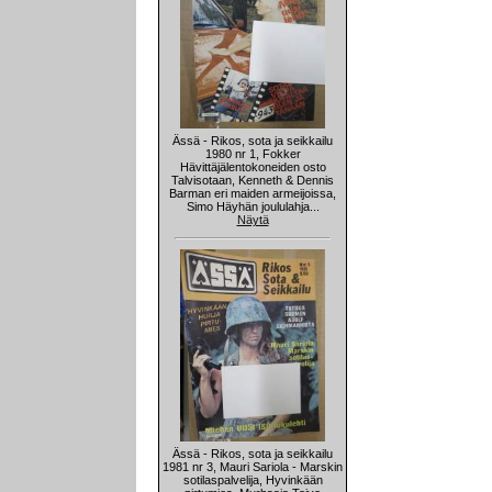
Ässä - Rikos, sota ja seikkailu
1980 nr 1, Fokker
Hävittäjälentokoneiden osto
Talvisotaan, Kenneth & Dennis
Barman eri maiden armeijoissa,
Simo Häyhän joululahja...
Näytä
Ässä - Rikos, sota ja seikkailu
1981 nr 3, Mauri Sariola - Marskin
sotilaspalvelija, Hyvinkään