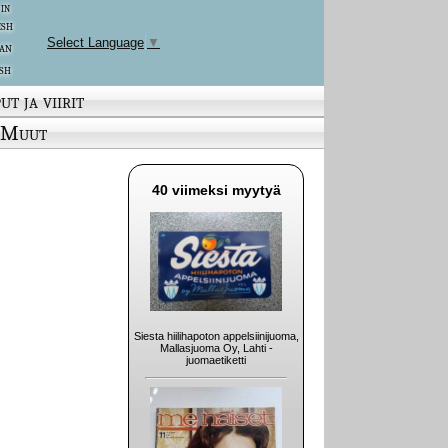
 in
ish
Select Language
▼
an
sh
ut ja viirit
Muut
40 viimeksi myytyä
Siesta hiilihapoton appelsiinijuoma,
Mallasjuoma Oy, Lahti -
juomaetiketti