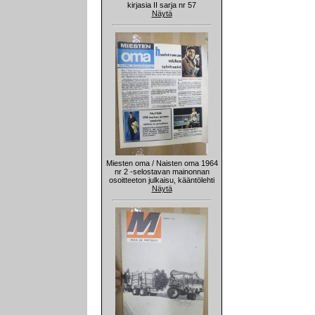
kirjasia II sarja nr 57
Näytä
Miesten oma / Naisten oma 1964
nr 2 -selostavan mainonnan
osoitteeton julkaisu, kääntölehti
Näytä