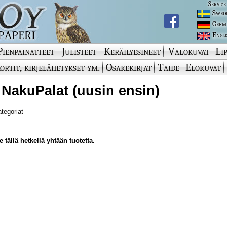
Service
Swed
Germ
Engli
Pienpainatteet
Julisteet
Keräilyesineet
Valokuvat
Lip
ortit, kirjelähetykset ym.
Osakekirjat
Taide
Elokuvat
 NakuPalat (uusin ensin)
ategoriat
 tällä hetkellä yhtään tuotetta.