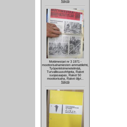
Näytä
Mottimestari nr 3 1971 -
moottorisahamiesten ammattilehti,
Työpenkkimenetelmää,
Turvallisuusohhjeita, Raket
suojasaapas, Raket 50
moottorisaha, Raket öljyt...
Näytä