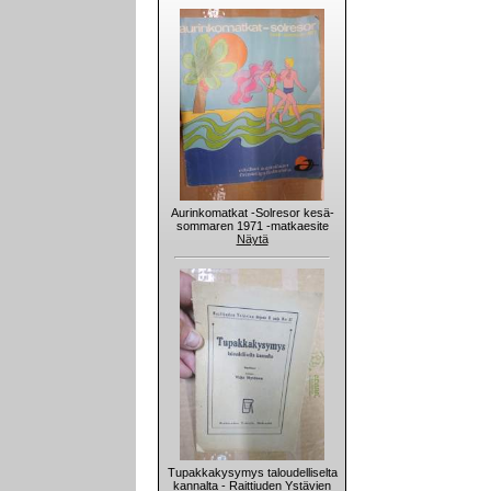
Aurinkomatkat -Solresor kesä-
sommaren 1971 -matkaesite
Näytä
Tupakkakysymys taloudelliselta
kannalta - Raittiuden Ystävien