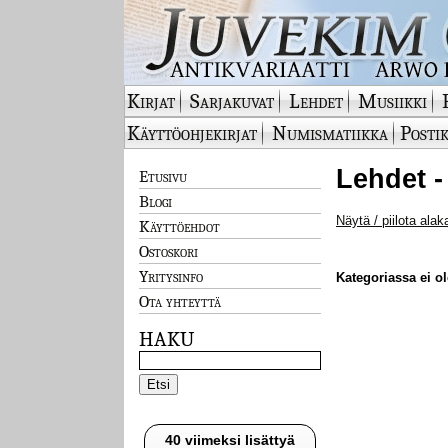
Kirjat
Sarjakuvat
Lehdet
Musiikki
Käyttöohjekirjat
Numismatiikka
Postik
Lehdet -
Etusivu
Blogi
Näytä / piilota alak
Käyttöehdot
Ostoskori
Yritysinfo
Kategoriassa ei ole
Ota yhteyttä
HAKU
40 viimeksi lisättyä