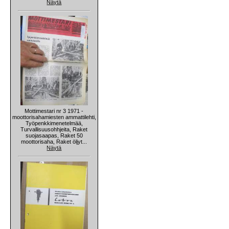
Näytä
Mottimestari nr 3 1971 -
moottorisahamiesten ammattilehti,
Työpenkkimenetelmää,
Turvallisuusohhjeita, Raket
suojasaapas, Raket 50
moottorisaha, Raket öljyt...
Näytä