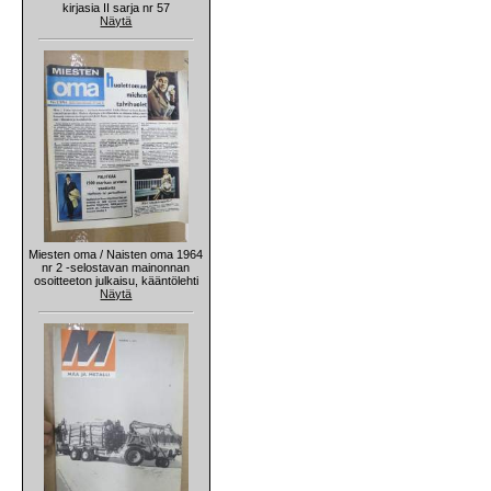
kirjasia II sarja nr 57
Näytä
Miesten oma / Naisten oma 1964
nr 2 -selostavan mainonnan
osoitteeton julkaisu, kääntölehti
Näytä