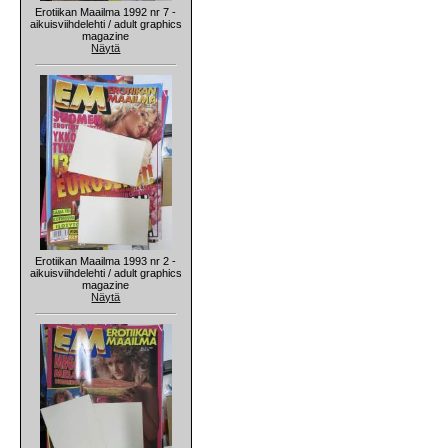
Erotiikan Maailma 1992 nr 7 -
aikuisviihdelehti / adult graphics
magazine
Näytä
Erotiikan Maailma 1993 nr 2 -
aikuisviihdelehti / adult graphics
magazine
Näytä