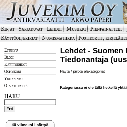
Kirjat
Sarjakuvat
Lehdet
Musiikki
Pienpainatteet
Käyttöohjekirjat
Numismatiikka
Postikortit, kirjelähe
Lehdet - Suomen
Etusivu
Blogi
Tiedonantaja (uus
Käyttöehdot
Ostoskori
Näytä / piilota alakategoriat
Yritysinfo
Ota yhteyttä
Kategoriassa ei ole tällä hetkellä yhtää
HAKU
40 viimeksi lisättyä