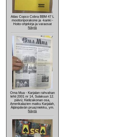
Atlas Copco Cobra BBM 47 L
moottoriporakone ja -kanki -
Hoito-ohjekirja ja varaosat
Näytä
Oma Mua - Karjalan rahvahan
lehti 2001 nr 14, Sulakuun 12.
päivü; Kielizakonan osa,
Amerikalazien matku Karjalah,
Äijänpäivän pruazniekku, ym.
Näytä