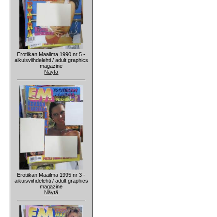
Erotiikan Maailma 1990 nr 5 -
aikuisviihdelehti / adult graphics
magazine
Näytä
Erotiikan Maailma 1995 nr 3 -
aikuisviihdelehti / adult graphics
magazine
Näytä