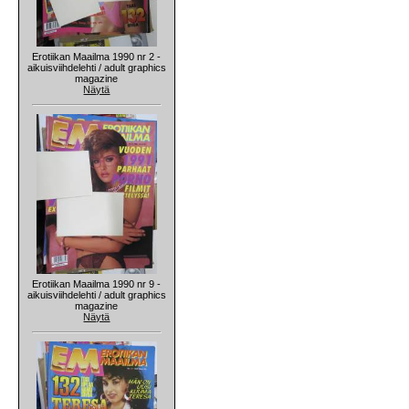
Erotiikan Maailma 1990 nr 2 -
aikuisviihdelehti / adult graphics
magazine
Näytä
Erotiikan Maailma 1990 nr 9 -
aikuisviihdelehti / adult graphics
magazine
Näytä