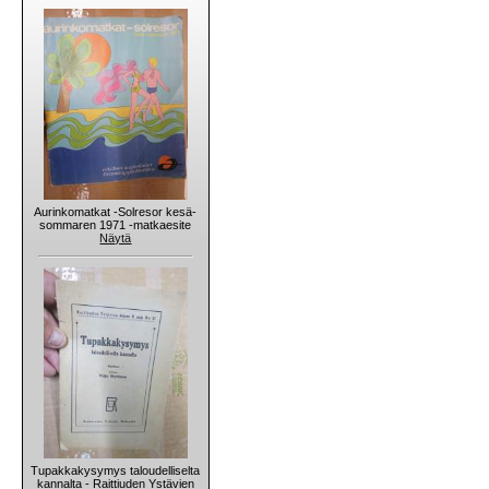
Aurinkomatkat -Solresor kesä-
sommaren 1971 -matkaesite
Näytä
Tupakkakysymys taloudelliselta
kannalta - Raittiuden Ystävien