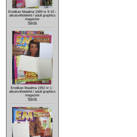
Erotiikan Maailma 1989 nr 9-10 -
aikuisviihdelehti / adult graphics
magazine
Näytä
Erotiikan Maailma 1992 nr 1 -
aikuisviihdelehti / adult graphics
magazine
Näytä