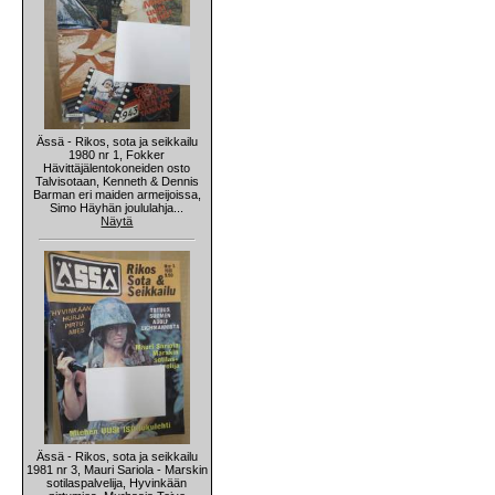
Ässä - Rikos, sota ja seikkailu
1980 nr 1, Fokker
Hävittäjälentokoneiden osto
Talvisotaan, Kenneth & Dennis
Barman eri maiden armeijoissa,
Simo Häyhän joululahja...
Näytä
Ässä - Rikos, sota ja seikkailu
1981 nr 3, Mauri Sariola - Marskin
sotilaspalvelija, Hyvinkään