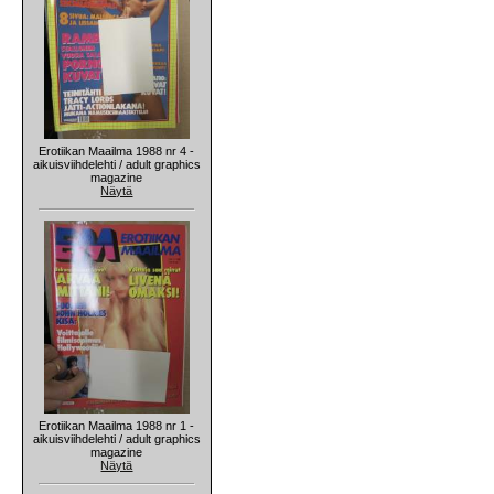
Erotiikan Maailma 1988 nr 4 -
aikuisviihdelehti / adult graphics
magazine
Näytä
Erotiikan Maailma 1988 nr 1 -
aikuisviihdelehti / adult graphics
magazine
Näytä