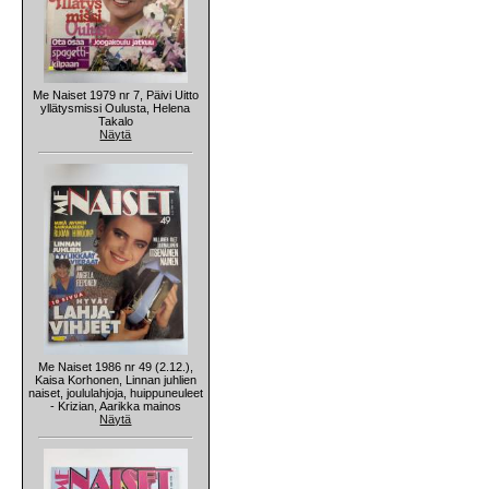
Me Naiset 1979 nr 7, Päivi Uitto
yllätysmissi Oulusta, Helena
Takalo
Näytä
Me Naiset 1986 nr 49 (2.12.),
Kaisa Korhonen, Linnan juhlien
naiset, joululahjoja, huippuneuleet
- Krizian, Aarikka mainos
Näytä