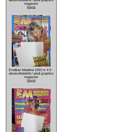
magazine
Näytä
Erotiikan Maailma 1993 nr 4-5 -
aikuisviihdelehti / adult graphics
magazine
Näytä