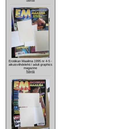
Erotiikan Maailma 1995 nr 4-5 -
aikuisviihdelehti / adult graphics
magazine
Näytä