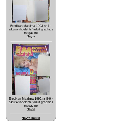
Erotiikan Maailma 1993 nr 1 -
aikuisviihdelehti / adult graphics
magazine
Näytä
Erotiikan Maailma 1992 nr 8-9 -
aikuisviihdelehti / adult graphics
magazine
Näytä
Näytä kaikki