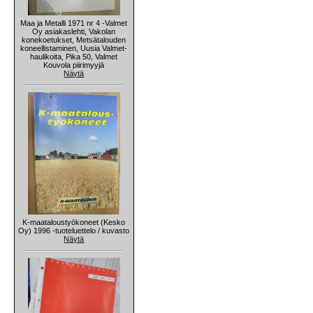
Maa ja Metalli 1971 nr 4 -Valmet
Oy asiakaslehti, Vakolan
konekoetukset, Metsätalouden
koneellistaminen, Uusia Valmet-
haulikoita, Pika 50, Valmet
Kouvola piirimyyjä
Näytä
K-maataloustyökoneet (Kesko
Oy) 1996 -tuoteluettelo / kuvasto
Näytä