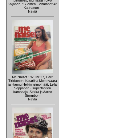
pirtumies, Murhaaja Toivo
Koljonen, "Suomen Eichmann" Ari
Kauhanen...
Näytä
Me Naiset 1979 nr 27, Harri
Tirkkonen, Katariina Metsovaara
ja Hannu Heikinheimo häät, Leila
Seppänen - supertähtien
kampaaja, Sirkka ja Aarno
Stormbom
Näytä