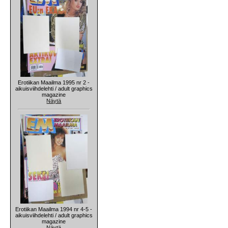
Erotiikan Maailma 1995 nr 2 -
aikuisviihdelehti / adult graphics
magazine
Näytä
Erotiikan Maailma 1994 nr 4-5 -
aikuisviihdelehti / adult graphics
magazine
Näytä