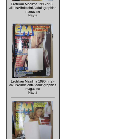
Erotiikan Maailma 1995 nr 8 -
aikuisviihdelehti / adult graphics
magazine
Näytä
Erotiikan Maailma 1996 nr 2 -
aikuisviihdelehti / adult graphics
magazine
Näytä