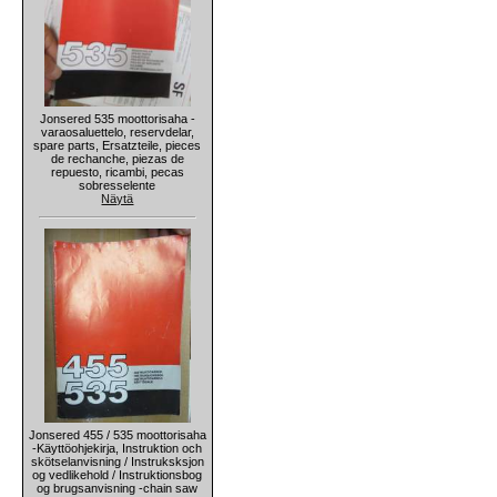
Jonsered 535 moottorisaha -
varaosaluettelo, reservdelar,
spare parts, Ersatzteile, pieces
de rechanche, piezas de
repuesto, ricambi, pecas
sobresselente
Näytä
Jonsered 455 / 535 moottorisaha
-Käyttöohjekirja, Instruktion och
skötselanvisning / Instruksksjon
og vedlikehold / Instruktionsbog
og brugsanvisning -chain saw