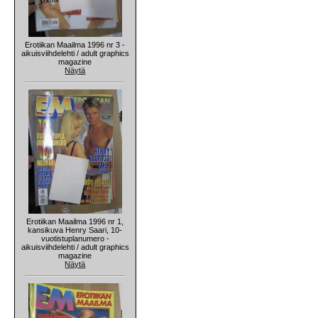
Erotiikan Maailma 1996 nr 3 -
aikuisviihdelehti / adult graphics
magazine
Näytä
Erotiikan Maailma 1996 nr 1,
kansikuva Henry Saari, 10-
vuotistuplanumero -
aikuisviihdelehti / adult graphics
magazine
Näytä