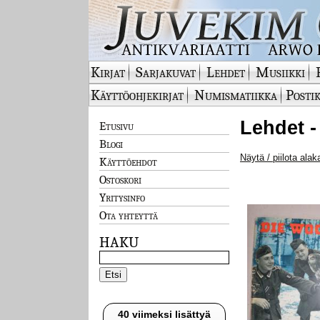
Kirjat
Sarjakuvat
Lehdet
Musiikki
Käyttöohjekirjat
Numismatiikka
Postik
Lehdet -
Etusivu
Blogi
Näytä / piilota alak
Käyttöehdot
Ostoskori
Yritysinfo
Ota yhteyttä
HAKU
40 viimeksi lisättyä