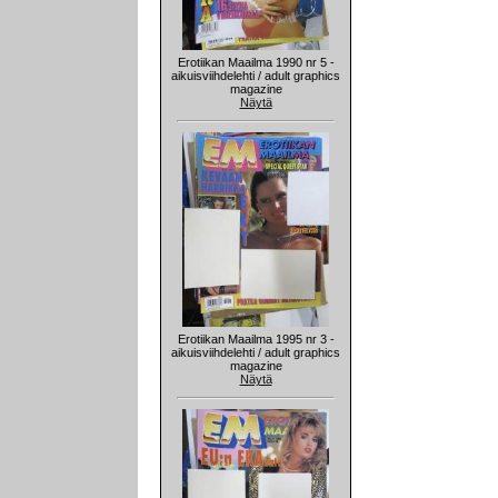
Erotiikan Maailma 1990 nr 5 -
aikuisviihdelehti / adult graphics
magazine
Näytä
Erotiikan Maailma 1995 nr 3 -
aikuisviihdelehti / adult graphics
magazine
Näytä