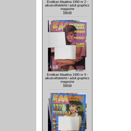
Erotiikan Maailma 1990 nr 2 -
aikuisviihdelehti / adult graphics
magazine
Näytä
Erotiikan Maailma 1990 nr 9 -
aikuisviihdelehti / adult graphics
magazine
Näytä