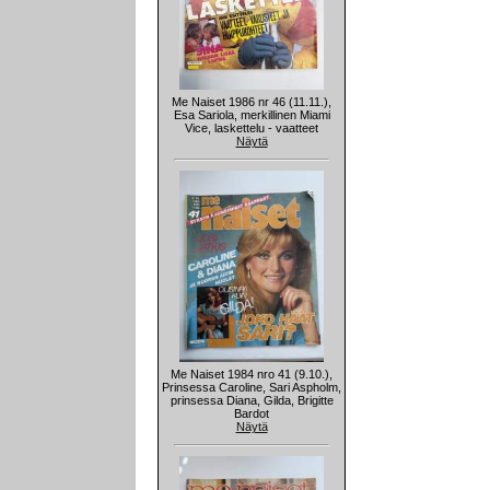
Me Naiset 1986 nr 46 (11.11.),
Esa Sariola, merkillinen Miami
Vice, laskettelu - vaatteet
Näytä
Me Naiset 1984 nro 41 (9.10.),
Prinsessa Caroline, Sari Aspholm,
prinsessa Diana, Gilda, Brigitte
Bardot
Näytä