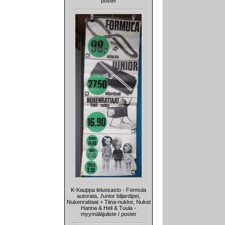
poster
K-Kauppa leluosasto - Formula
autorata, Junior biljardipei,
Nukenrattaat + Tiina-nukke, Nuket
Hanna & Heli & Tuula -
myymäläjuliste / poster