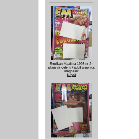
Erotiikan Maailma 1993 nr 2 -
aikuisviihdelehti / adult graphics
magazine
Näytä