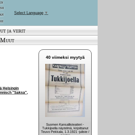
 in
ish
Select Language
▼
an
sh
ut ja viirit
Muut
40 viimeksi myytyä
ä Helsingin
finnisch "Saksa",
Suomen Kansallisteatteri -
Tukkijoella näytelmä, kirjoittanut
Teuvo Pekkala, 1.3.1921 -juliste /