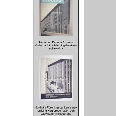
Tämä on / Detta är / Here is
Yhdyspankki - Föerningsbanken -
esittelykirja
Nordiska Föreningsbanken´s new
building Kort presentation och
vägvisa för intresserade