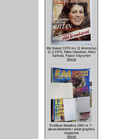
Me Naiset 1976 nro 11 ilmestynyt
11.3.1976, Riitta Väisänen, Asko
Sarkola, Paavo Väyrynen
Näytä
Erotiikan Maailma 1992 nr 7 -
aikuisviihdelehti / adult graphics
magazine
Näytä