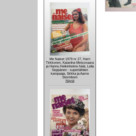
Me Naiset 1979 nr 27, Harri
Tirkkonen, Katariina Metsovaara
ja Hannu Heikinheimo häät, Leila
Seppänen - supertähtien
kampaaja, Sirkka ja Aarno
Stormbom
Näytä