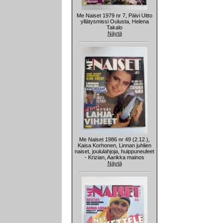
Me Naiset 1979 nr 7, Päivi Uitto
yllätysmissi Oulusta, Helena
Takalo
Näytä
Me Naiset 1986 nr 49 (2.12.),
Kaisa Korhonen, Linnan juhlien
naiset, joululahjoja, huippuneuleet
- Krizian, Aarikka mainos
Näytä