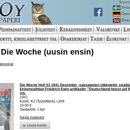
Service
Swed
Germ
Engli
Pienpainatteet
Julisteet
Keräilyesineet
Valokuvat
Lip
ortit, kirjelähetykset ym.
Osakekirjat
Taide
Elokuvat
 Die Woche (uusin ensin)
ategoriat
Die Woche Heft 53 1941 Dezember -saksalainen viikkolehti, sisältä
kirjeenvaihtjan Friedrich Egen artikkelin; "Deutschland heisst auf 
ym.
1941
Kunto: K2 (Tyydyttävä), Lehti
10.00 €
Saatavilla: 1 kpl
Näytä lisätiedot
Lisää koriin