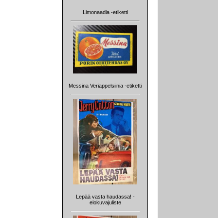
Limonaadia -etiketti
Messina Veriappelsiinia -etiketti
Lepää vasta haudassa! -
elokuvajuliste