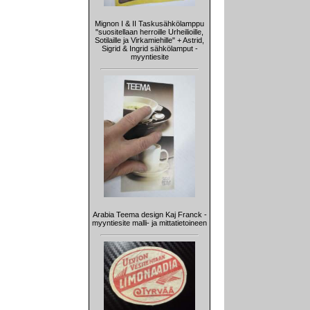
Mignon I & II Taskusähkölamppu
"suositellaan herroille Urheilioille,
Sotilaille ja Virkamiehille" + Astrid,
Sigrid & Ingrid sähkölamput -
myyntiesite
Arabia Teema design Kaj Franck -
myyntiesite malli- ja mittatietoineen