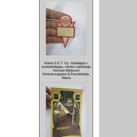
Nokia S.G.T. Oy -hintalappu /
tuotetietolappu, merkin valmistaja
Herman Mattsson
Korkokuvapaino & Pussitehdas,
Vaasa