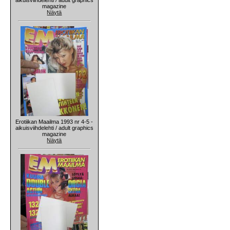
magazine
Näytä
Erotiikan Maailma 1993 nr 4-5 -
aikuisviihdelehti / adult graphics
magazine
Näytä