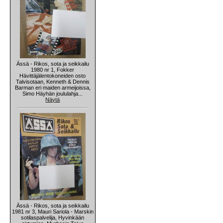
Ässä - Rikos, sota ja seikkailu
1980 nr 1, Fokker
Hävittäjälentokoneiden osto
Talvisotaan, Kenneth & Dennis
Barman eri maiden armeijoissa,
Simo Häyhän joululahja...
Näytä
Ässä - Rikos, sota ja seikkailu
1981 nr 3, Mauri Sariola - Marskin
sotilaspalvelija, Hyvinkään