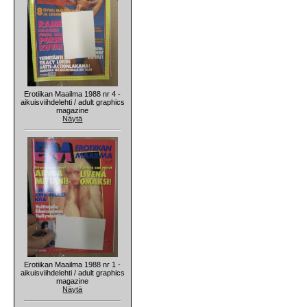
Erotiikan Maailma 1988 nr 4 -
aikuisviihdelehti / adult graphics
magazine
Näytä
Erotiikan Maailma 1988 nr 1 -
aikuisviihdelehti / adult graphics
magazine
Näytä