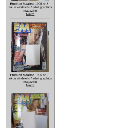
Erotiikan Maailma 1995 nr 8 -
aikuisviihdelehti / adult graphics
magazine
Näytä
Erotiikan Maailma 1996 nr 2 -
aikuisviihdelehti / adult graphics
magazine
Näytä