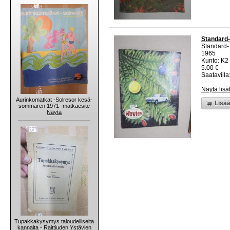
Standard-
Standard-
1965
Kunto: K2 
5.00 €
Saatavilla:
Näytä lisä
Aurinkomatkat -Solresor kesä-
Lisää
sommaren 1971 -matkaesite
Näytä
Tupakkakysymys taloudelliselta
kannalta - Raittiuden Ystävien