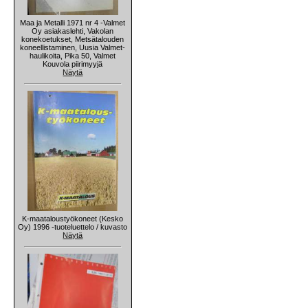
Maa ja Metalli 1971 nr 4 -Valmet
Oy asiakaslehti, Vakolan
konekoetukset, Metsätalouden
koneellistaminen, Uusia Valmet-
haulikoita, Pika 50, Valmet
Kouvola piirimyyjä
Näytä
K-maataloustyökoneet (Kesko
Oy) 1996 -tuoteluettelo / kuvasto
Näytä