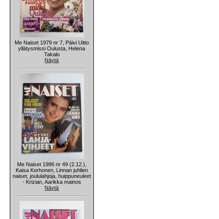
Me Naiset 1979 nr 7, Päivi Uitto
yllätysmissi Oulusta, Helena
Takalo
Näytä
Me Naiset 1986 nr 49 (2.12.),
Kaisa Korhonen, Linnan juhlien
naiset, joululahjoja, huippuneuleet
- Krizian, Aarikka mainos
Näytä