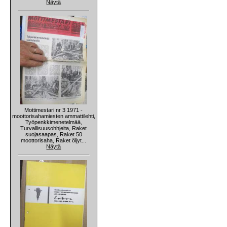
Näytä
Mottimestari nr 3 1971 -
moottorisahamiesten ammattilehti,
Työpenkkimenetelmää,
Turvallisuusohhjeita, Raket
suojasaapas, Raket 50
moottorisaha, Raket öljyt...
Näytä