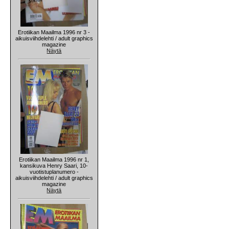
Erotiikan Maailma 1996 nr 3 -
aikuisviihdelehti / adult graphics
magazine
Näytä
Erotiikan Maailma 1996 nr 1,
kansikuva Henry Saari, 10-
vuotistuplanumero -
aikuisviihdelehti / adult graphics
magazine
Näytä