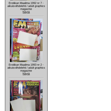
Erotiikan Maailma 1992 nr 7 -
aikuisviihdelehti / adult graphics
magazine
Näytä
Erotiikan Maailma 1993 nr 2 -
aikuisviihdelehti / adult graphics
magazine
Näytä