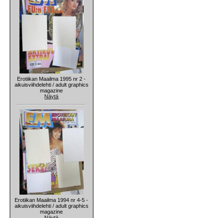
Erotiikan Maailma 1995 nr 2 -
aikuisviihdelehti / adult graphics
magazine
Näytä
Erotiikan Maailma 1994 nr 4-5 -
aikuisviihdelehti / adult graphics
magazine
Näytä