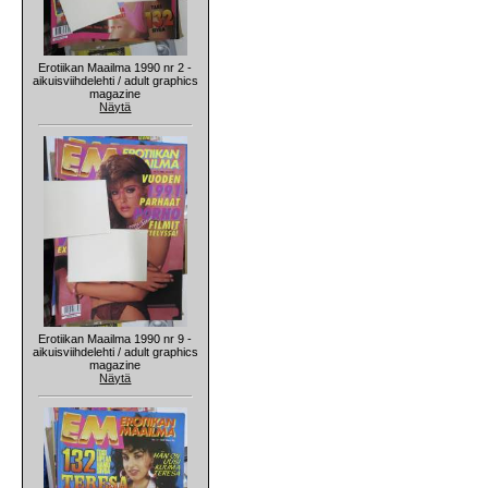
Erotiikan Maailma 1990 nr 2 -
aikuisviihdelehti / adult graphics
magazine
Näytä
Erotiikan Maailma 1990 nr 9 -
aikuisviihdelehti / adult graphics
magazine
Näytä