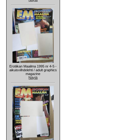
Erotiikan Maailma 1995 nr 4-5 -
aikuisviihdelehti / adult graphics
magazine
Näytä