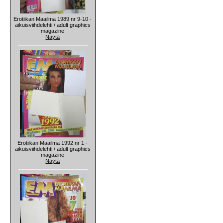
Erotiikan Maailma 1989 nr 9-10 -
aikuisviihdelehti / adult graphics
magazine
Näytä
Erotiikan Maailma 1992 nr 1 -
aikuisviihdelehti / adult graphics
magazine
Näytä