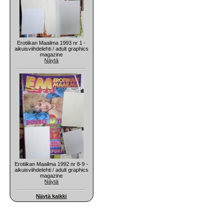
Erotiikan Maailma 1993 nr 1 -
aikuisviihdelehti / adult graphics
magazine
Näytä
Erotiikan Maailma 1992 nr 8-9 -
aikuisviihdelehti / adult graphics
magazine
Näytä
Näytä kaikki