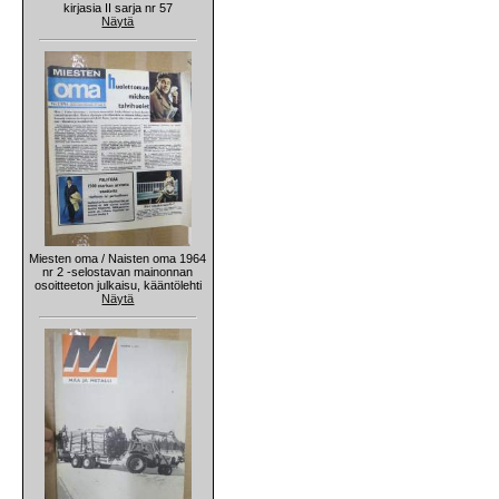
kirjasia II sarja nr 57
Näytä
Miesten oma / Naisten oma 1964
nr 2 -selostavan mainonnan
osoitteeton julkaisu, kääntölehti
Näytä