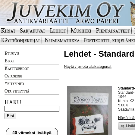
Kirjat
Sarjakuvat
Lehdet
Musiikki
Pienpainatteet
Käyttöohjekirjat
Numismatiikka
Postikortit, kirjelähe
Lehdet - Standard
Etusivu
Blogi
Näytä / piilota alakategoriat
Käyttöehdot
Ostoskori
Yritysinfo
Standard-
Ota yhteyttä
Standard-
1966
HAKU
Kunto: K2 
5.00 €
Saatavilla:
Näytä lisä
Lisää
40 viimeksi lisättyä