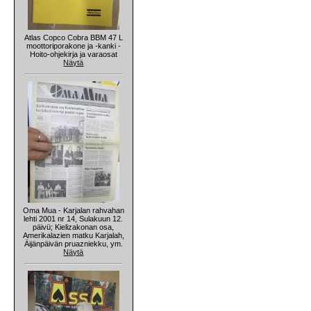
Atlas Copco Cobra BBM 47 L
moottoriporakone ja -kanki -
Hoito-ohjekirja ja varaosat
Näytä
Oma Mua - Karjalan rahvahan
lehti 2001 nr 14, Sulakuun 12.
päivü; Kielizakonan osa,
Amerikalazien matku Karjalah,
Äijänpäivän pruazniekku, ym.
Näytä