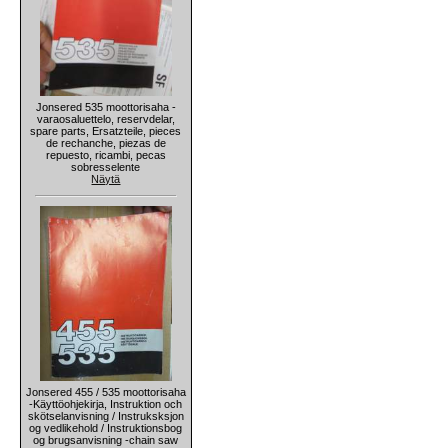
Jonsered 535 moottorisaha -
varaosaluettelo, reservdelar,
spare parts, Ersatzteile, pieces
de rechanche, piezas de
repuesto, ricambi, pecas
sobresselente
Näytä
Jonsered 455 / 535 moottorisaha
-Käyttöohjekirja, Instruktion och
skötselanvisning / Instruksksjon
og vedlikehold / Instruktionsbog
og brugsanvisning -chain saw