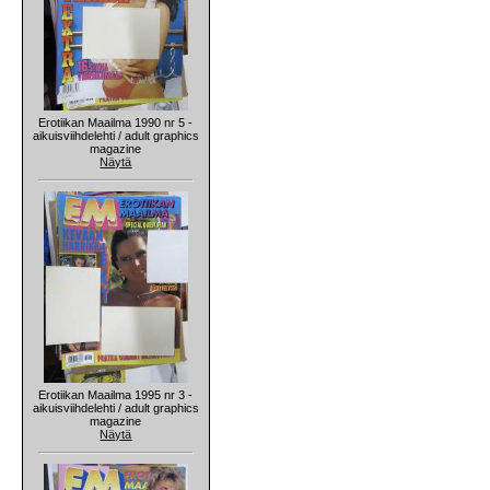
Erotiikan Maailma 1990 nr 5 -
aikuisviihdelehti / adult graphics
magazine
Näytä
Erotiikan Maailma 1995 nr 3 -
aikuisviihdelehti / adult graphics
magazine
Näytä