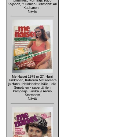
pirtumies, Murhaaja Toivo
Koljonen, "Suomen Eichmann" Ari
Kauhanen...
Näytä
Me Naiset 1979 nr 27, Harri
Tirkkonen, Katariina Metsovaara
ja Hannu Heikinheimo häät, Leila
Seppänen - supertähtien
kampaaja, Sirkka ja Aarno
Stormbom
Näytä