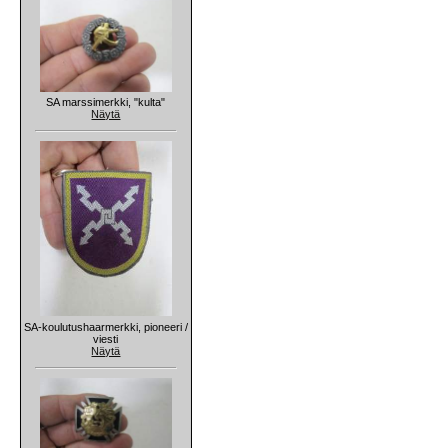
SA marssimerkki, "kulta"
Näytä
SA-koulutushaarmerkki, pioneeri /
viesti
Näytä