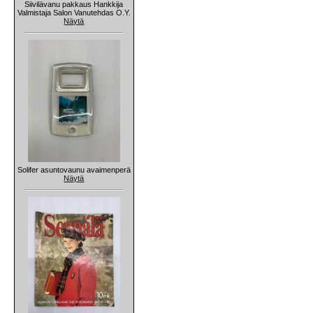
Siivilävanu pakkaus Hankkija
Valmistaja Salon Vanutehdas O.Y.
Näytä
Solifer asuntovaunu avaimenperä
Näytä