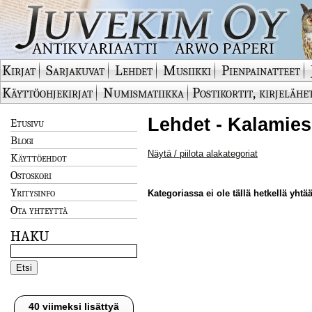
Kirjat
Sarjakuvat
Lehdet
Musiikki
Pienpainatteet
Käyttöohjekirjat
Numismatiikka
Postikortit, kirjelähe
Lehdet - Kalamies
Etusivu
Blogi
Näytä / piilota alakategoriat
Käyttöehdot
Ostoskori
Yritysinfo
Kategoriassa ei ole tällä hetkellä yhtää
Ota yhteyttä
HAKU
40 viimeksi lisättyä