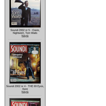
Soundi 2002 nr 5 - Oasis,
Nightwish, Tom Waits
Näytä
Soundi 2002 nr 4 - THE 69 Eyes,
Kent
Näytä