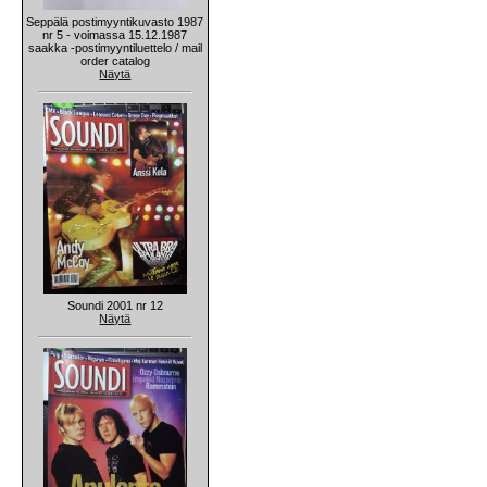
Seppälä postimyyntikuvasto 1987
nr 5 - voimassa 15.12.1987
saakka -postimyyntiluettelo / mail
order catalog
Näytä
Soundi 2001 nr 12
Näytä