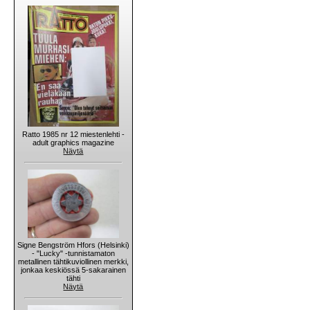
Ratto 1985 nr 12 miestenlehti -
adult graphics magazine
Näytä
Signe Bengström Hfors (Helsinki)
- "Lucky" -tunnistamaton
metallinen tähtikuviollinen merkki,
jonkaa keskiössä 5-sakarainen
tähti
Näytä