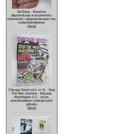
SA RAuk - Reservin
alipseerikoulu kurssimerkki /
rintamerkki / aliupseerikoulun risti,
mutterikiinnitteinen
Näytä
Chicago Seed vol 6. nr 11 - Stop
The War machine - Mayday
Washington D.C. -issue,
amerikkalainen underground-
julkaisu
Näytä