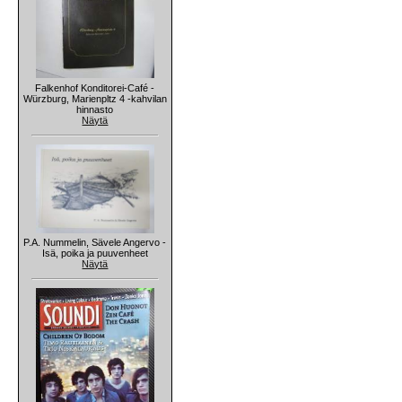
Falkenhof Konditorei-Café -
Würzburg, Marienpltz 4 -kahvilan
hinnasto
Näytä
P.A. Nummelin, Sävele Angervo -
Isä, poika ja puuvenheet
Näytä