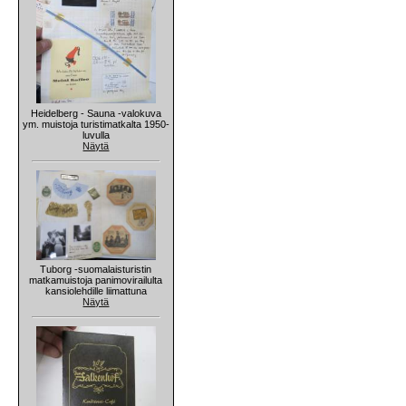
Heidelberg - Sauna -valokuva
ym. muistoja turistimatkalta 1950-
luvulla
Näytä
Tuborg -suomalaisturistin
matkamuistoja panimovirailulta
kansiolehdille liimattuna
Näytä