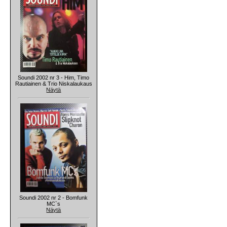
Soundi 2002 nr 3 - Him, Timo
Rautiainen & Trio Niskalaukaus
Näytä
Soundi 2002 nr 2 - Bomfunk
MC`s
Näytä