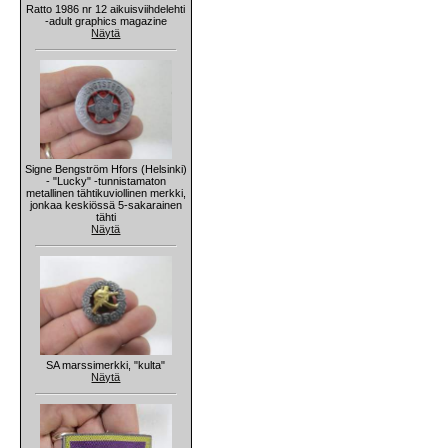
Ratto 1986 nr 12 aikuisviihdelehti
-adult graphics magazine
Näytä
Signe Bengström Hfors (Helsinki)
- "Lucky" -tunnistamaton
metallinen tähtikuviollinen merkki,
jonkaa keskiössä 5-sakarainen
tähti
Näytä
SA marssimerkki, "kulta"
Näytä