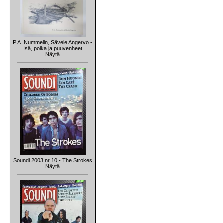
P.A. Nummelin, Sävele Angervo -
Isä, poika ja puuvenheet
Näytä
Soundi 2003 nr 10 - The Strokes
Näytä