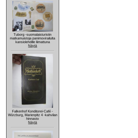
Tuborg -suomalaisturistin
matkamuistoja panimovirailulta
kansiolehdille liimattuna
Näytä
Falkenhof Konditorei-Café -
Würzburg, Marienpltz 4 -kahvilan
hinnasto
Näytä