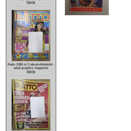
Näytä
Ratto 1986 nr 5 aikuisviihdelehti -
adult graphics magazine
Näytä