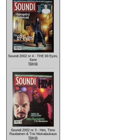
Soundi 2002 nr 4 - THE 69 Eyes,
Kent
Näytä
Soundi 2002 nr 3 - Him, Timo
Rautiainen & Trio Niskalaukaus
Näytä