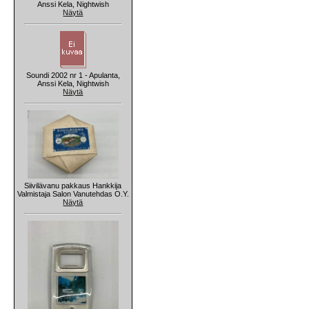
Anssi Kela, Nightwish
Näytä
Soundi 2002 nr 1 - Apulanta,
Anssi Kela, Nightwish
Näytä
Siivilävanu pakkaus Hankkija
Valmistaja Salon Vanutehdas O.Y.
Näytä