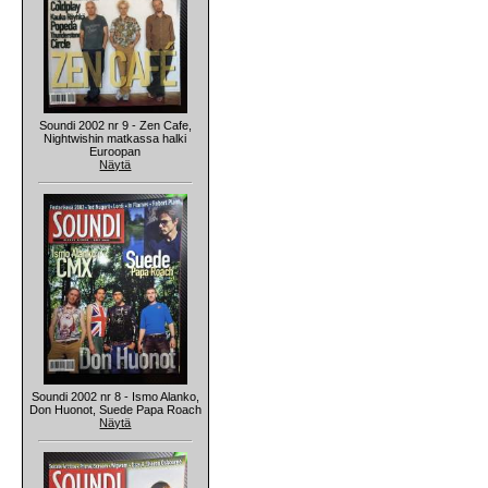
Soundi 2002 nr 9 - Zen Cafe,
Nightwishin matkassa halki
Euroopan
Näytä
Soundi 2002 nr 8 - Ismo Alanko,
Don Huonot, Suede Papa Roach
Näytä