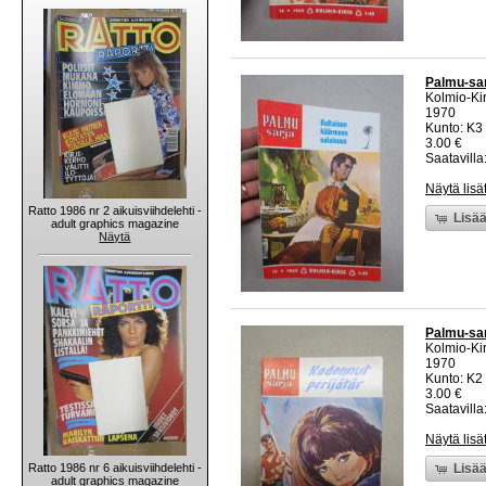
Palmu-sar
Kolmio-Ki
1970
Kunto: K3 
3.00 €
Saatavilla:
Näytä lisä
Ratto 1986 nr 2 aikuisviihdelehti -
Lisää
adult graphics magazine
Näytä
Palmu-sar
Kolmio-Ki
1970
Kunto: K2 
3.00 €
Saatavilla:
Näytä lisä
Ratto 1986 nr 6 aikuisviihdelehti -
Lisää
adult graphics magazine