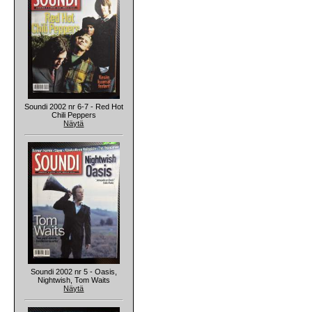
Soundi 2002 nr 6-7 - Red Hot
Chili Peppers
Näytä
Soundi 2002 nr 5 - Oasis,
Nightwish, Tom Waits
Näytä