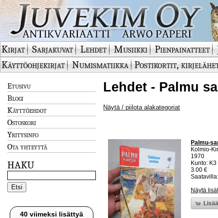
Kirjat
Sarjakuvat
Lehdet
Musiikki
Pienpainatteet
Käyttöohjekirjat
Numismatiikka
Postikortit, kirjelähe
Lehdet - Palmu sa
Etusivu
Blogi
Näytä / piilota alakategoriat
Käyttöehdot
Ostoskori
Yritysinfo
Palmu-sar
Ota yhteyttä
Kolmio-Ki
1970
HAKU
Kunto: K3 
3.00 €
Saatavilla:
Näytä lisä
Lisää
40 viimeksi lisättyä