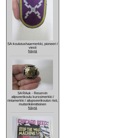
SA-koulutushaarmerkki, pioneeri /
viesti
Näytä
SA RAuk - Reservin
alipseerikoulu kurssimerkki /
rintamerkki / aliupseerikoulun risti,
mutterikiinnitteinen
Näytä