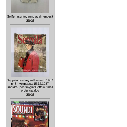
Solifer asuntovaunu avaimenperä
Näytä
Seppälä postimyyntikuvasto 1987
nr 5 - voimassa 15.12.1987
saakka -postimyyntiluettelo / mail
order catalog
Näytä