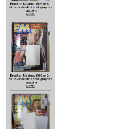
Erotiikan Maailma 1995 nr 8 -
aikuisviihdelehti / adult graphics
magazine
Näytä
Erotiikan Maailma 1996 nr 2 -
aikuisviihdelehti / adult graphics
magazine
Näytä