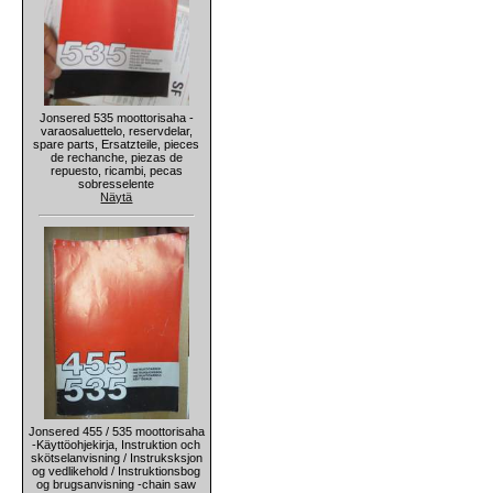
Jonsered 535 moottorisaha -
varaosaluettelo, reservdelar,
spare parts, Ersatzteile, pieces
de rechanche, piezas de
repuesto, ricambi, pecas
sobresselente
Näytä
Jonsered 455 / 535 moottorisaha
-Käyttöohjekirja, Instruktion och
skötselanvisning / Instruksksjon
og vedlikehold / Instruktionsbog
og brugsanvisning -chain saw