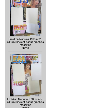
Erotiikan Maailma 1995 nr 2 -
aikuisviihdelehti / adult graphics
magazine
Näytä
Erotiikan Maailma 1994 nr 4-5 -
aikuisviihdelehti / adult graphics
magazine
Näytä