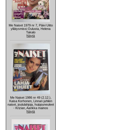
Me Naiset 1979 nr 7, Päivi Uitto
yllätysmissi Oulusta, Helena
Takalo
Näytä
Me Naiset 1986 nr 49 (2.12.),
Kaisa Korhonen, Linnan juhlien
naiset, joululahjoja, huippuneuleet
- Krizian, Aarikka mainos
Näytä