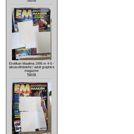
Erotiikan Maailma 1995 nr 4-5 -
aikuisviihdelehti / adult graphics
magazine
Näytä