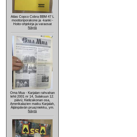
Atlas Copco Cobra BBM 47 L
moottoriporakone ja -kanki -
Hoito-ohjekirja ja varaosat
Näytä
Oma Mua - Karjalan rahvahan
lehti 2001 nr 14, Sulakuun 12.
päivü; Kielizakonan osa,
Amerikalazien matku Karjalah,
Äijänpäivän pruazniekku, ym.
Näytä