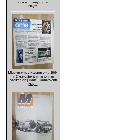
kirjasia II sarja nr 57
Näytä
Miesten oma / Naisten oma 1964
nr 2 -selostavan mainonnan
osoitteeton julkaisu, kääntölehti
Näytä