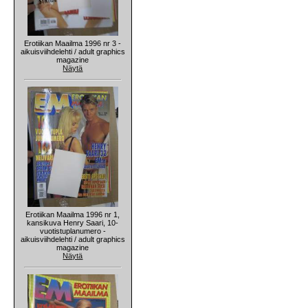
Erotiikan Maailma 1996 nr 3 -
aikuisviihdelehti / adult graphics
magazine
Näytä
Erotiikan Maailma 1996 nr 1,
kansikuva Henry Saari, 10-
vuotistuplanumero -
aikuisviihdelehti / adult graphics
magazine
Näytä