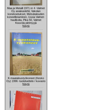
Maa ja Metalli 1971 nr 4 -Valmet
Oy asiakaslehti, Vakolan
konekoetukset, Metsätalouden
koneellistaminen, Uusia Valmet-
haulikoita, Pika 50, Valmet
Kouvola piirimyyjä
Näytä
K-maataloustyökoneet (Kesko
Oy) 1996 -tuoteluettelo / kuvasto
Näytä