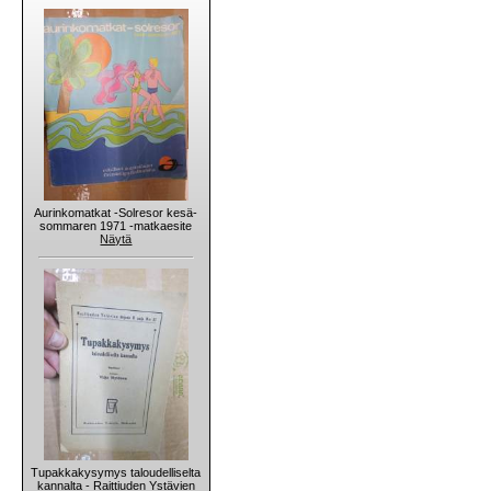
Aurinkomatkat -Solresor kesä-
sommaren 1971 -matkaesite
Näytä
Tupakkakysymys taloudelliselta
kannalta - Raittiuden Ystävien