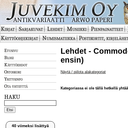
Kirjat
Sarjakuvat
Lehdet
Musiikki
Pienpainatteet
Käyttöohjekirjat
Numismatiikka
Postikortit, kirjelähe
Lehdet - Commodor
Etusivu
Blogi
ensin)
Käyttöehdot
Ostoskori
Näytä / piilota alakategoriat
Yritysinfo
Ota yhteyttä
Kategoriassa ei ole tällä hetkellä yhtää
HAKU
40 viimeksi lisättyä