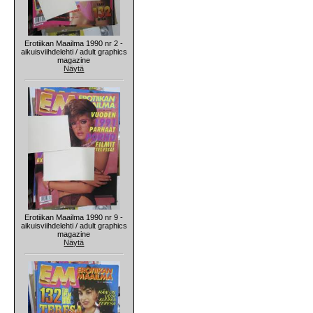
Erotiikan Maailma 1990 nr 2 -
aikuisviihdelehti / adult graphics
magazine
Näytä
Erotiikan Maailma 1990 nr 9 -
aikuisviihdelehti / adult graphics
magazine
Näytä