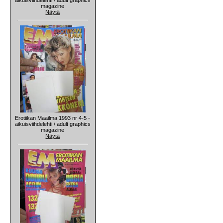
magazine
Näytä
Erotiikan Maailma 1993 nr 4-5 -
aikuisviihdelehti / adult graphics
magazine
Näytä