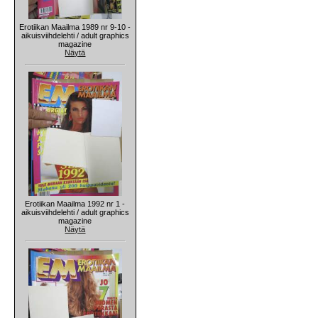
Erotiikan Maailma 1989 nr 9-10 -
aikuisviihdelehti / adult graphics
magazine
Näytä
Erotiikan Maailma 1992 nr 1 -
aikuisviihdelehti / adult graphics
magazine
Näytä