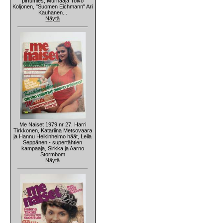
pirtumies, Murhaaja Toivo
Koljonen, "Suomen Eichmann" Ari
Kauhanen...
Näytä
Me Naiset 1979 nr 27, Harri
Tirkkonen, Katariina Metsovaara
ja Hannu Heikinheimo häät, Leila
Seppänen - supertähtien
kampaaja, Sirkka ja Aarno
Stormbom
Näytä