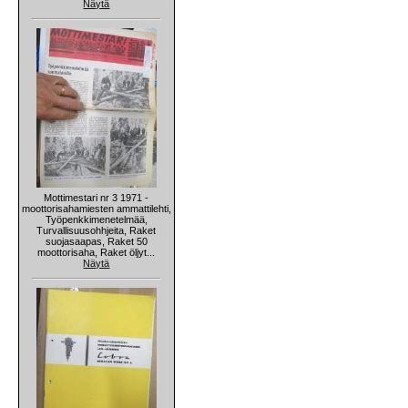
Näytä
Mottimestari nr 3 1971 -
moottorisahamiesten ammattilehti,
Työpenkkimenetelmää,
Turvallisuusohhjeita, Raket
suojasaapas, Raket 50
moottorisaha, Raket öljyt...
Näytä