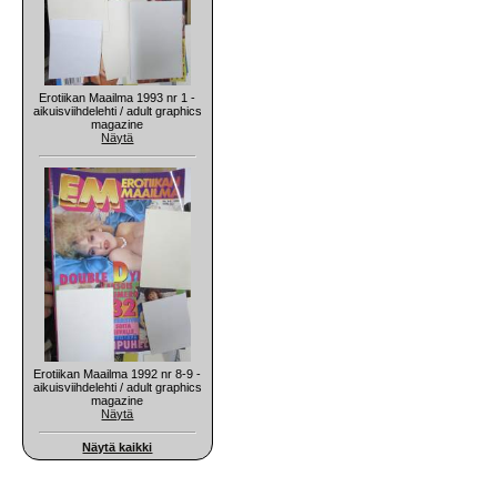
Erotiikan Maailma 1993 nr 1 -
aikuisviihdelehti / adult graphics
magazine
Näytä
Erotiikan Maailma 1992 nr 8-9 -
aikuisviihdelehti / adult graphics
magazine
Näytä
Näytä kaikki