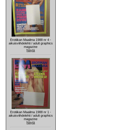
Erotiikan Maailma 1988 nr 4 -
aikuisviihdelehti / adult graphics
magazine
Näytä
Erotiikan Maailma 1988 nr 1 -
aikuisviihdelehti / adult graphics
magazine
Näytä