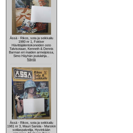
Ässä - Rikos, sota ja seikkailu
1980 nr 1, Fokker
Hävittäjälentokoneiden osto
Talvisotaan, Kenneth & Dennis
Barman eri maiden armeijoissa,
Simo Häyhän joululahja...
Näytä
Ässä - Rikos, sota ja seikkailu
1981 nr 3, Mauri Sariola - Marskin
sotilaspalvelija, Hyvinkään