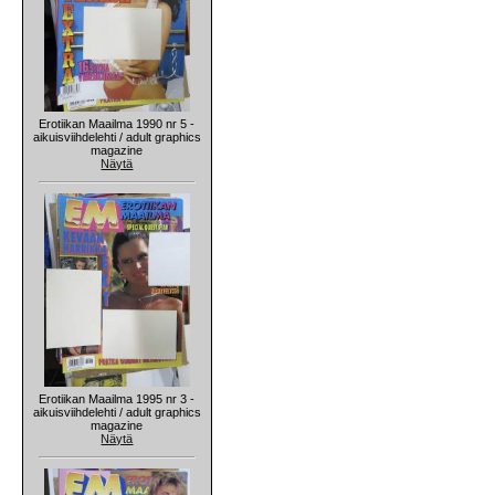
Erotiikan Maailma 1990 nr 5 -
aikuisviihdelehti / adult graphics
magazine
Näytä
Erotiikan Maailma 1995 nr 3 -
aikuisviihdelehti / adult graphics
magazine
Näytä