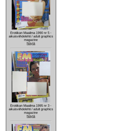
Erotiikan Maailma 1990 nr 5 -
aikuisviihdelehti / adult graphics
magazine
Näytä
Erotiikan Maailma 1995 nr 3 -
aikuisviihdelehti / adult graphics
magazine
Näytä