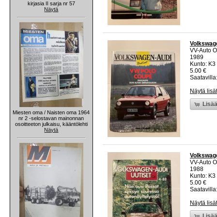
kirjasia II sarja nr 57
Näytä
Volkswage
VV-Auto O
1989
Kunto: K3 
5.00 €
Saatavilla:
Näytä lisä
Lisää
Miesten oma / Naisten oma 1964
nr 2 -selostavan mainonnan
osoitteeton julkaisu, kääntölehti
Näytä
Volkswage
VV-Auto O
1988
Kunto: K3 
5.00 €
Saatavilla:
Näytä lisä
Lisää