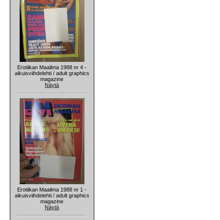
Erotiikan Maailma 1988 nr 4 -
aikuisviihdelehti / adult graphics
magazine
Näytä
Erotiikan Maailma 1988 nr 1 -
aikuisviihdelehti / adult graphics
magazine
Näytä