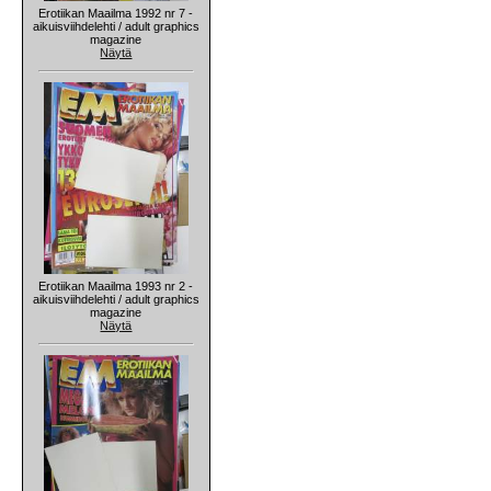
Erotiikan Maailma 1992 nr 7 -
aikuisviihdelehti / adult graphics
magazine
Näytä
Erotiikan Maailma 1993 nr 2 -
aikuisviihdelehti / adult graphics
magazine
Näytä