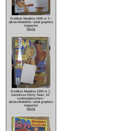
Erotiikan Maailma 1996 nr 3 -
aikuisviihdelehti / adult graphics
magazine
Näytä
Erotiikan Maailma 1996 nr 1,
kansikuva Henry Saari, 10-
vuotistuplanumero -
aikuisviihdelehti / adult graphics
magazine
Näytä