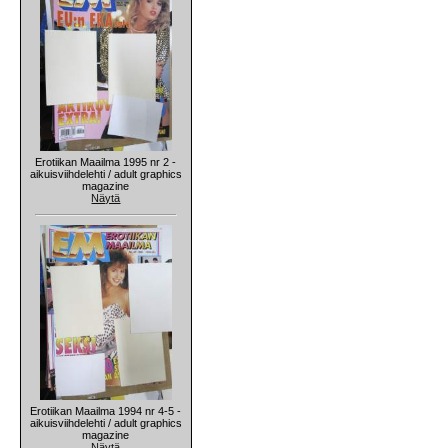
Erotiikan Maailma 1995 nr 2 -
aikuisviihdelehti / adult graphics
magazine
Näytä
Erotiikan Maailma 1994 nr 4-5 -
aikuisviihdelehti / adult graphics
magazine
Näytä