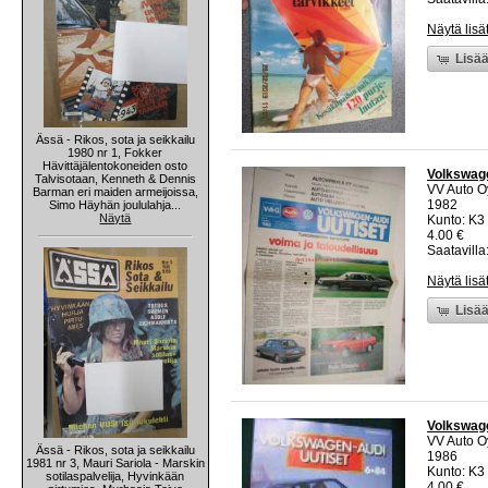
Näytä lisä
Lisää
Ässä - Rikos, sota ja seikkailu
1980 nr 1, Fokker
Hävittäjälentokoneiden osto
Volkswage
Talvisotaan, Kenneth & Dennis
VV Auto O
Barman eri maiden armeijoissa,
1982
Simo Häyhän joululahja...
Näytä
Kunto: K3 
4.00 €
Saatavilla:
Näytä lisä
Lisää
Volkswage
VV Auto O
Ässä - Rikos, sota ja seikkailu
1986
1981 nr 3, Mauri Sariola - Marskin
Kunto: K3 
sotilaspalvelija, Hyvinkään
4.00 €