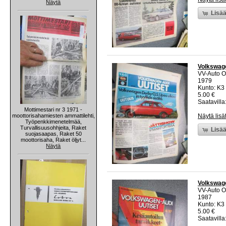
Näytä
Lisää
Volkswage
VV-Auto O
1979
Kunto: K3 
5.00 €
Saatavilla:
Mottimestari nr 3 1971 -
moottorisahamiesten ammattilehti,
Näytä lisä
Työpenkkimenetelmää,
Turvallisuusohhjeita, Raket
Lisää
suojasaapas, Raket 50
moottorisaha, Raket öljyt...
Näytä
Volkswage
VV-Auto O
1987
Kunto: K3 
5.00 €
Saatavilla: