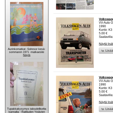
Volkswage
VV-Auto O
1990
Kunto: K3 
5.00 €
Saatavilla:
Näytä lisä
Aurinkomatkat -Solresor kesä-
Lisää
sommaren 1971 -matkaesite
Näytä
Volkswage
VV-Auto O
1990
Kunto: K3 
5.00 €
Saatavilla:
Näytä lisä
Tupakkakysymys taloudelliselta
Lisää
kannalta - Raittiuden Ystävien