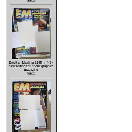
Erotiikan Maailma 1995 nr 4-5 -
aikuisviihdelehti / adult graphics
magazine
Näytä