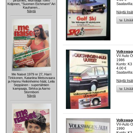
pirtumies, Murhaaja Toivo
Saatavilla:
Koljonen, "Suomen Eichmann" Ari
Kauhanen...
Näytä
Näytä lisä
Lisää
Volkswage
VV Auto O
1986
Kunto: K3
4.00 €
Saatavilla:
Me Naiset 1979 nr 27, Harri
Tirkkonen, Katariina Metsovaara
Näytä lisä
ja Hannu Heikinheimo häät, Leila
Seppänen - supertähtien
kampaaja, Sirkka ja Aarno
Lisää
Stormbom
Näytä
Volkswage
VV-Auto O
1990
Kunto: K3 