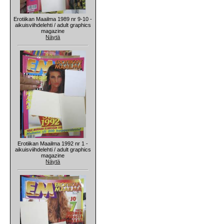
Erotiikan Maailma 1989 nr 9-10 -
aikuisviihdelehti / adult graphics
magazine
Näytä
Erotiikan Maailma 1992 nr 1 -
aikuisviihdelehti / adult graphics
magazine
Näytä