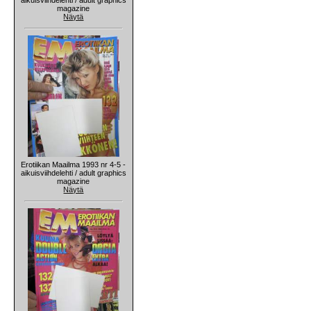
magazine
Näytä
Erotiikan Maailma 1993 nr 4-5 -
aikuisviihdelehti / adult graphics
magazine
Näytä