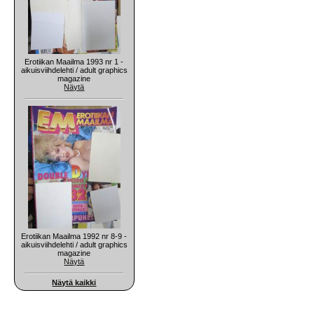
Erotiikan Maailma 1993 nr 1 -
aikuisviihdelehti / adult graphics
magazine
Näytä
Erotiikan Maailma 1992 nr 8-9 -
aikuisviihdelehti / adult graphics
magazine
Näytä
Näytä kaikki