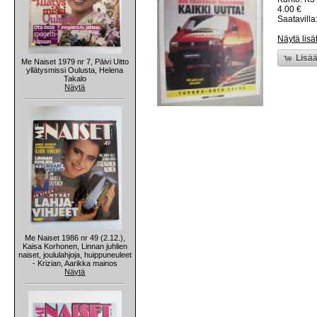
4.00 €
Saatavilla:
Näytä lisä
Lisää
Me Naiset 1979 nr 7, Päivi Uitto
yllätysmissi Oulusta, Helena
Takalo
Näytä
Me Naiset 1986 nr 49 (2.12.),
Kaisa Korhonen, Linnan juhlien
naiset, joululahjoja, huippuneuleet
- Krizian, Aarikka mainos
Näytä