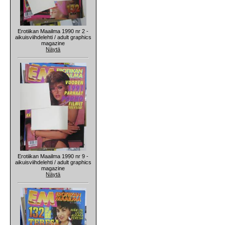
Erotiikan Maailma 1990 nr 2 -
aikuisviihdelehti / adult graphics
magazine
Näytä
Erotiikan Maailma 1990 nr 9 -
aikuisviihdelehti / adult graphics
magazine
Näytä