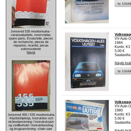
Lisää
Jonsered 535 moottorisaha -
Volkswage
varaosaluettelo, reservdelar,
spare parts, Ersatzteile, pieces
VV-Auto O
de rechanche, piezas de
1984
repuesto, ricambi, pecas
Kunto: K3 
sobresselente
5.00 €
Näytä
Saatavilla:
Näytä lisä
Lisää
Volkswage
VV-Auto O
1980
Kunto: K3 
Jonsered 455 / 535 moottorisaha
-Käyttöohjekirja, Instruktion och
5.00 €
skötselanvisning / Instruksksjon
Saatavilla:
og vedlikehold / Instruktionsbog
og brugsanvisning -chain saw
Näytä lisä