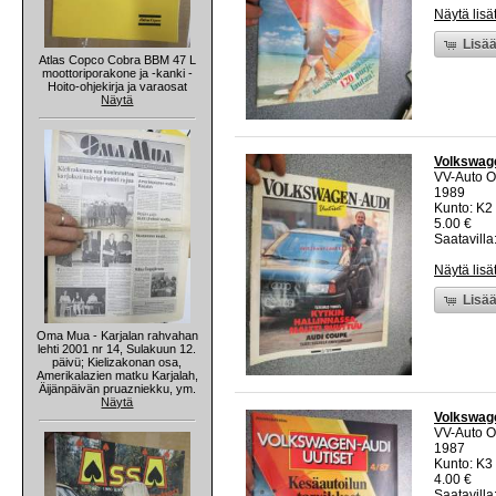
Näytä lisä
Lisää
Atlas Copco Cobra BBM 47 L
moottoriporakone ja -kanki -
Hoito-ohjekirja ja varaosat
Näytä
Volkswage
VV-Auto O
1989
Kunto: K2 
5.00 €
Saatavilla:
Näytä lisä
Lisää
Oma Mua - Karjalan rahvahan
lehti 2001 nr 14, Sulakuun 12.
päivü; Kielizakonan osa,
Amerikalazien matku Karjalah,
Äijänpäivän pruazniekku, ym.
Näytä
Volkswage
VV-Auto O
1987
Kunto: K3 
4.00 €
Saatavilla: