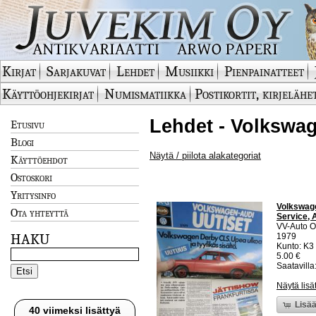
Kirjat
Sarjakuvat
Lehdet
Musiikki
Pienpainatteet
Käyttöohjekirjat
Numismatiikka
Postikortit, kirjelähe
Lehdet - Volkswag
Etusivu
Blogi
Näytä / piilota alakategoriat
Käyttöehdot
Ostoskori
Yritysinfo
Volkswage
Ota yhteyttä
Service, 
VV-Auto O
HAKU
1979
Kunto: K3 
5.00 €
Saatavilla:
Näytä lisä
Lisää
40 viimeksi lisättyä