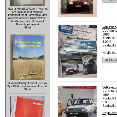
Maa ja Metalli 1971 nr 4 -Valmet
Oy asiakaslehti, Vakolan
konekoetukset, Metsätalouden
koneellistaminen, Uusia Valmet-
haulikoita, Pika 50, Valmet
Kouvola piirimyyjä
Volkswage
Näytä
VV-Auto O
1983
Kunto: K2 
5.00 €
Saatavilla:
Näytä lisä
Lisää
K-maataloustyökoneet (Kesko
Oy) 1996 -tuoteluettelo / kuvasto
Volkswage
Näytä
VV-Auto O
1984
Kunto: K3 
5.00 €
Saatavilla:
Näytä lisä