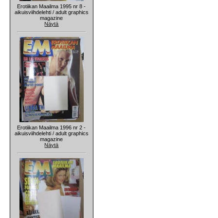
Erotiikan Maailma 1995 nr 8 -
aikuisviihdelehti / adult graphics
magazine
Näytä
Erotiikan Maailma 1996 nr 2 -
aikuisviihdelehti / adult graphics
magazine
Näytä