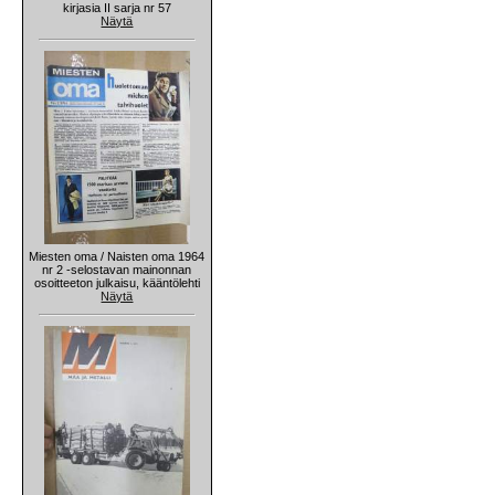
kirjasia II sarja nr 57
Näytä
Miesten oma / Naisten oma 1964
nr 2 -selostavan mainonnan
osoitteeton julkaisu, kääntölehti
Näytä