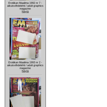
Erotiikan Maailma 1992 nr 7 -
aikuisviihdelehti / adult graphics
magazine
Näytä
Erotiikan Maailma 1993 nr 2 -
aikuisviihdelehti / adult graphics
magazine
Näytä