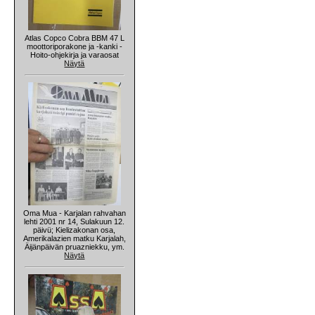
Atlas Copco Cobra BBM 47 L
moottoriporakone ja -kanki -
Hoito-ohjekirja ja varaosat
Näytä
Oma Mua - Karjalan rahvahan
lehti 2001 nr 14, Sulakuun 12.
päivü; Kielizakonan osa,
Amerikalazien matku Karjalah,
Äijänpäivän pruazniekku, ym.
Näytä