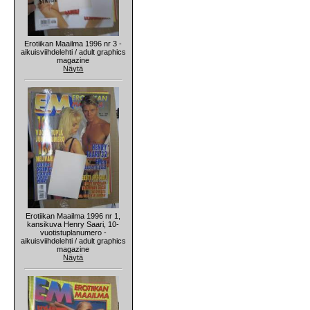
Erotiikan Maailma 1996 nr 3 -
aikuisviihdelehti / adult graphics
magazine
Näytä
Erotiikan Maailma 1996 nr 1,
kansikuva Henry Saari, 10-
vuotistuplanumero -
aikuisviihdelehti / adult graphics
magazine
Näytä