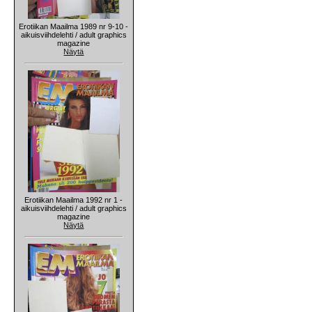
Erotiikan Maailma 1989 nr 9-10 -
aikuisviihdelehti / adult graphics
magazine
Näytä
Erotiikan Maailma 1992 nr 1 -
aikuisviihdelehti / adult graphics
magazine
Näytä