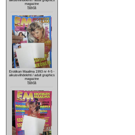
magazine
Näytä
Erotiikan Maailma 1993 nr 4-5 -
aikuisviihdelehti / adult graphics
magazine
Näytä