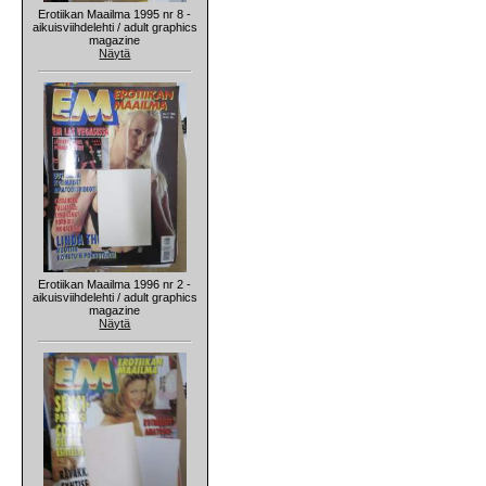
Erotiikan Maailma 1995 nr 8 -
aikuisviihdelehti / adult graphics
magazine
Näytä
Erotiikan Maailma 1996 nr 2 -
aikuisviihdelehti / adult graphics
magazine
Näytä