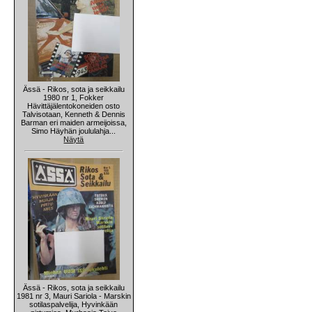
Ässä - Rikos, sota ja seikkailu
1980 nr 1, Fokker
Hävittäjälentokoneiden osto
Talvisotaan, Kenneth & Dennis
Barman eri maiden armeijoissa,
Simo Häyhän joululahja...
Näytä
Ässä - Rikos, sota ja seikkailu
1981 nr 3, Mauri Sariola - Marskin
sotilaspalvelija, Hyvinkään