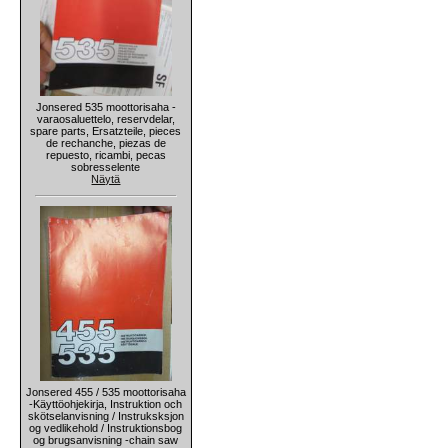
Jonsered 535 moottorisaha -
varaosaluettelo, reservdelar,
spare parts, Ersatzteile, pieces
de rechanche, piezas de
repuesto, ricambi, pecas
sobresselente
Näytä
Jonsered 455 / 535 moottorisaha
-Käyttöohjekirja, Instruktion och
skötselanvisning / Instruksksjon
og vedlikehold / Instruktionsbog
og brugsanvisning -chain saw