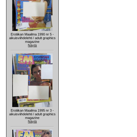
Erotiikan Maailma 1990 nr 5 -
aikuisviihdelehti / adult graphics
magazine
Näytä
Erotiikan Maailma 1995 nr 3 -
aikuisviihdelehti / adult graphics
magazine
Näytä