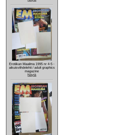
Erotiikan Maailma 1995 nr 4-5 -
aikuisviihdelehti / adult graphics
magazine
Näytä