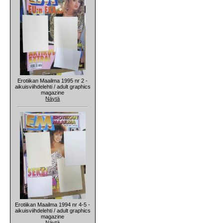
Erotiikan Maailma 1995 nr 2 -
aikuisviihdelehti / adult graphics
magazine
Näytä
Erotiikan Maailma 1994 nr 4-5 -
aikuisviihdelehti / adult graphics
magazine
Näytä