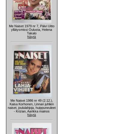
Me Naiset 1979 nr 7, Päivi Uitto
yllätysmissi Oulusta, Helena
Takalo
Näytä
Me Naiset 1986 nr 49 (2.12.),
Kaisa Korhonen, Linnan juhlien
naiset, joululahjoja, huippuneuleet
- Krizian, Aarikka mainos
Näytä