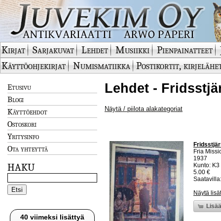
Kirjat
Sarjakuvat
Lehdet
Musiikki
Pienpainatteet
Käyttöohjekirjat
Numismatiikka
Postikortit, kirjelähe
Lehdet - Fridsstjä
Etusivu
Blogi
Näytä / piilota alakategoriat
Käyttöehdot
Ostoskori
Yritysinfo
Fridsstjär
Ota yhteyttä
Fria Miss
1937
HAKU
Kunto: K3
5.00 €
Saatavilla:
Näytä lisä
Lisää
40 viimeksi lisättyä