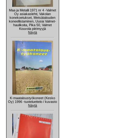
Maa ja Metalli 1971 nr 4 -Valmet
Oy asiakaslehti, Vakolan
konekoetukset, Metsätalouden
koneellistaminen, Uusia Valmet-
haulikoita, Pika 50, Valmet
Kouvola piirimyyjä
Näytä
K-maataloustyökoneet (Kesko
Oy) 1996 -tuoteluettelo / kuvasto
Näytä