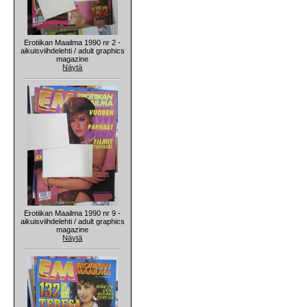
Erotiikan Maailma 1990 nr 2 -
aikuisviihdelehti / adult graphics
magazine
Näytä
Erotiikan Maailma 1990 nr 9 -
aikuisviihdelehti / adult graphics
magazine
Näytä