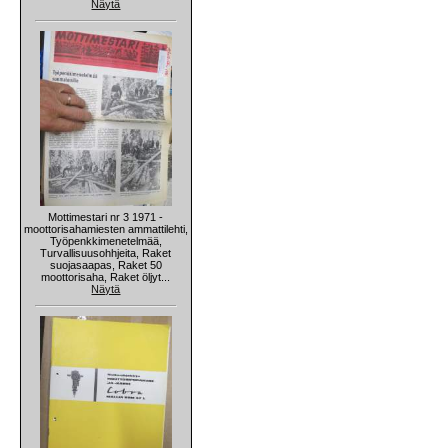
Näytä
Mottimestari nr 3 1971 -
moottorisahamiesten ammattilehti,
Työpenkkimenetelmää,
Turvallisuusohhjeita, Raket
suojasaapas, Raket 50
moottorisaha, Raket öljyt...
Näytä