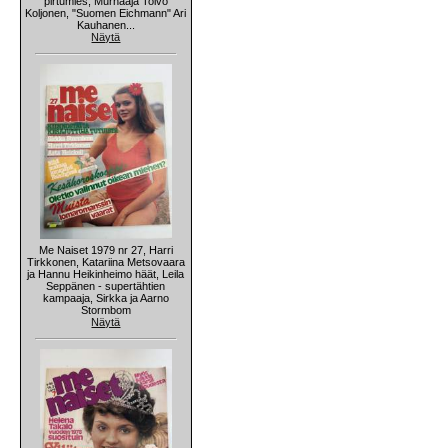
pirtumies, Murhaaja Toivo
Koljonen, "Suomen Eichmann" Ari
Kauhanen...
Näytä
Me Naiset 1979 nr 27, Harri
Tirkkonen, Katariina Metsovaara
ja Hannu Heikinheimo häät, Leila
Seppänen - supertähtien
kampaaja, Sirkka ja Aarno
Stormbom
Näytä