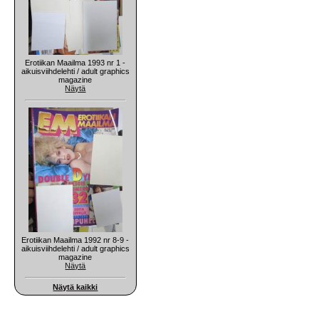
Erotiikan Maailma 1993 nr 1 -
aikuisviihdelehti / adult graphics
magazine
Näytä
Erotiikan Maailma 1992 nr 8-9 -
aikuisviihdelehti / adult graphics
magazine
Näytä
Näytä kaikki