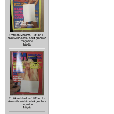
Erotiikan Maailma 1988 nr 4 -
aikuisviihdelehti / adult graphics
magazine
Näytä
Erotiikan Maailma 1988 nr 1 -
aikuisviihdelehti / adult graphics
magazine
Näytä